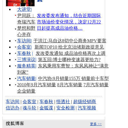
大讲堂
|
尹同跃：
发改委发布通知，结合近期国际
奇瑞汽车
市场油价变化情况，决定12月22
梦想和野
日起提高成品油价格…
心并存
车访间
|
于洪江:马自达8切中公商务MPV要害
会客室
|
新闻TOP10 给北京治堵新政提意见
车春秋
|
发改委发通知 成品油价格再次上调
三博演议
|
第五回:博士哪种变速器更给力?
服务精英
|
东风乘用车曹智：东风风神让“满意
到家”
汽车销量
|
中汽协:9月销量155万 销量前十车型
2010年9月汽车销量
8月汽车销量
7月汽车销量
企业销量
车访间
|
会客室
|
车春秋
|
悟透社
|
超级经销商
信访办
|
魂斗轮
|
金狐谍
|
安全检测
|
汽车视频
更多 >>