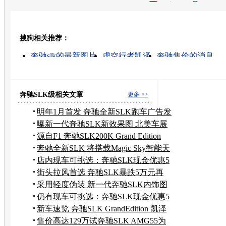
开心网
人人网
豆瓣
搜狗相关推荐：
转发至：
奔驰slk的最新图片
虚空行者凯泽
奔驰售价的消息
凯泽电器
山东凯泽集团
铃木凯泽西
奔驰汽车的北
凤凰网 凯泽西召回
农药凯泽
金特凯泽
奔驰SLK级相关文章
更多 >>
明年1月首发 奔驰全新SLK跑车广告发
布
曝新一代奔驰SLK新效果图 北美车展
发布
源自F1 奔驰SLK200K Grand Edition
奔驰全新SLK 将搭载Magic Sky智能天
窗
店内现车可挑选：奔驰SLK现金优惠5
万元
街头拉风首选 奔驰SLK暴跌5万元再
+礼包
采用轻度伪装 新一代奔驰SLK内饰图
曝光
仍有现车可挑选：奔驰SLK现金优惠5
万元
新车速览 奔驰SLK GrandEdition 凯泽
西
售价高达129万试奔驰SLK AMG55为