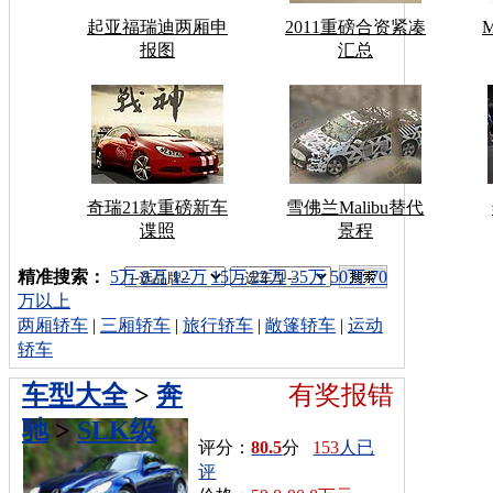
起亚福瑞迪两厢申
2011重磅合资紧凑
报图
汇总
奇瑞21款重磅新车
雪佛兰Malibu替代
谍照
景程
车型搜索：
精准搜索：
5万
8万
12万
15万
22万
35万
50万
70
万以上
两厢轿车
|
三厢轿车
|
旅行轿车
|
敞篷轿车
|
运动
轿车
车型大全
>
奔
有奖报错
驰
>
SLK级
评分：
80.5
分
153
人已
评