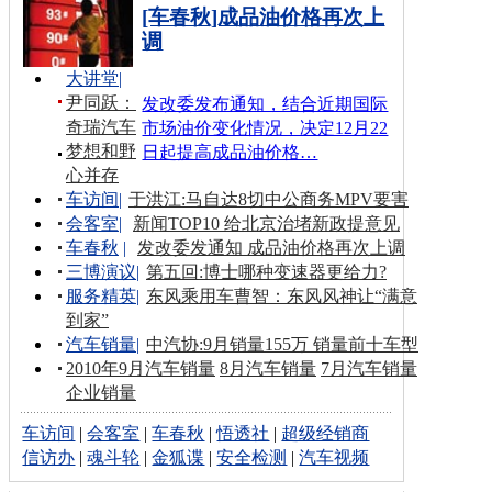
[车春秋]成品油价格再次上
调
大讲堂
|
尹同跃：
发改委发布通知，结合近期国际
奇瑞汽车
市场油价变化情况，决定12月22
梦想和野
日起提高成品油价格…
心并存
车访间
|
于洪江:马自达8切中公商务MPV要害
会客室
|
新闻TOP10 给北京治堵新政提意见
车春秋
|
发改委发通知 成品油价格再次上调
三博演议
|
第五回:博士哪种变速器更给力?
服务精英
|
东风乘用车曹智：东风风神让“满意
到家”
汽车销量
|
中汽协:9月销量155万 销量前十车型
2010年9月汽车销量
8月汽车销量
7月汽车销量
企业销量
车访间
|
会客室
|
车春秋
|
悟透社
|
超级经销商
信访办
|
魂斗轮
|
金狐谍
|
安全检测
|
汽车视频