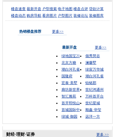
楼盘速查
最新开盘
户型搜索
电子地图
楼盘点评
贷款计算
楼盘动态
购房导航
看房图片
户型图片
装修论坛
装修图库
热销楼盘推荐
更多>>
最新开盘
更多>>
绿地国宝21
领秀慧谷
北京方糖
澜馨墅
潮白河孔雀
绿宸万华城
国隆府
潮白河孔雀
宏泰·美墅
铂铭郡
廊坊新世界
世纪鸿通州
智汇雅苑
万科首开台
首开熙悦山
世纪星城
首城国际中
顺鑫·华玺
绿城·御园
远洋一方
财经·理财·证券
更多 >>