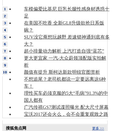
车模偏爱比基尼 巨乳长腿性感身材诱惑十
足
在美国不吃香 全新GL8升级欲抢日系饭
碗？
SUV没它甭想玩越野 差速锁神通到底有多
大？
超小排量动力解析 上汽打造自强“蓝芯”
更大更宜家 一汽-大众蔚领顶配版实拍解
析
颜值有提升 斯柯达新款明锐官图赏析
不想追尾？老司机都说一定要远离这6种
车！
理性买车必须克服的5大“毛病”91.3%的中
国人都有
广汽传祺GS7测试谍照曝光 配大尺寸屏幕
宝沃2017还会火么，会不会重复观致之路
搜狐焦点网
更多 >>