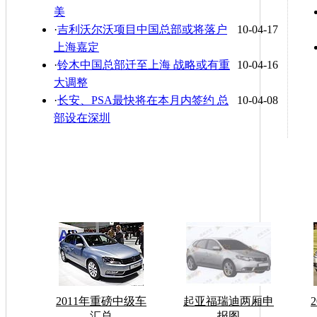
美
·
吉利沃尔沃项目中国总部或将落户
10-04-17
上海嘉定
·
铃木中国总部迁至上海 战略或有重
10-04-16
大调整
·
长安、PSA最快将在本月内签约 总
10-04-08
部设在深圳
2011年重磅中级车
起亚福瑞迪两厢申
汇总
报图