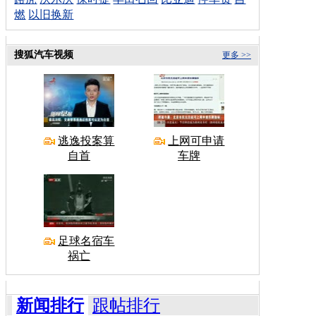
燃
以旧换新
搜狐汽车视频
更多 >>
逃逸投案算
上网可申请
自首
车牌
足球名宿车
祸亡
新闻排行
跟帖排行