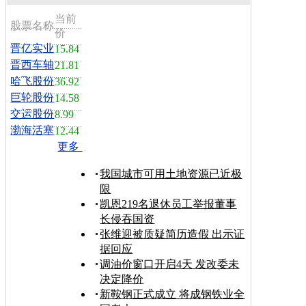
当前
股票名称
价
晋亿实业
15.84
晋西车轴
21.81
哈飞股份
36.92
巨轮股份
14.58
交运股份
8.99
渤海活塞
12.44
更多
我国城市可用土地资源已近极
限
凯恩219名退休员工举报董事
长侵吞国资
张维迎被质疑简历造假 出示证
据回应
调油价窗口开启4天 发改委未
决定降价
新鞍钢正式成立 将成钢铁业全