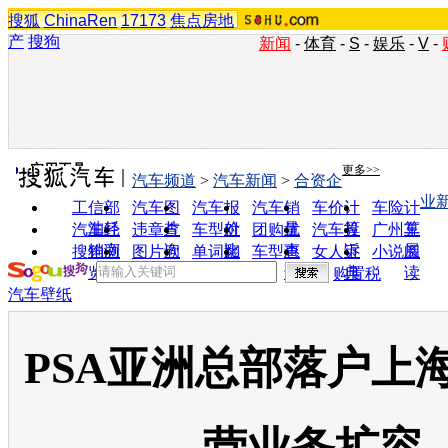
搜狐
ChinaRen
17173
焦点房地
产
搜狗
新闻
-
体育
-
S
-
娱乐
-
V
-
实用工具
更多>>
汽车频道
>
汽车新闻
>
合资企
业
工信部
汽车图
汽车报
汽车销
车价计
车险计
油耗
片
价
量
算
算
汽车经
违章查
车型对
团购优
汽车投
广州车
销商
询
比
惠
诉
展
搜狗浏
图片欣
单词翻
车型查
女人宝
小说阅
览器
赏
译
询
典
读
购置税
汽车壁纸
PSA亚洲总部落户上海