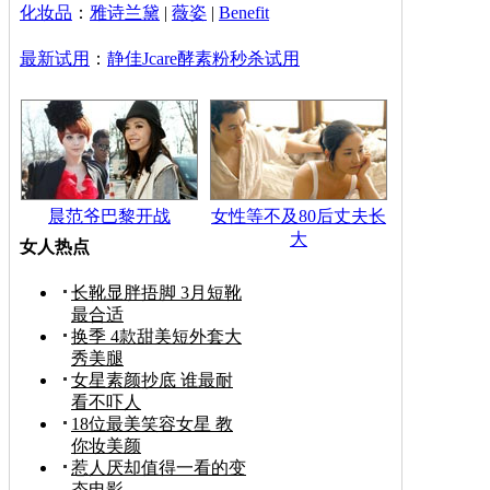
化妆品
：
雅诗兰黛
|
薇姿
|
Benefit
最新试用
：
静佳Jcare酵素粉秒杀试用
晨范爷巴黎开战
女性等不及80后丈夫长
大
女人热点
长靴显胖捂脚 3月短靴
最合适
换季 4款甜美短外套大
秀美腿
女星素颜抄底 谁最耐
看不吓人
18位最美笑容女星 教
你妆美颜
惹人厌却值得一看的变
态电影