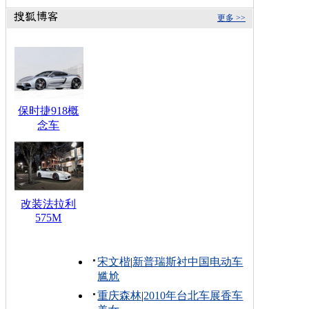
更多 >>
保时捷918概
念车
改装法拉利
575M
宋文楷
|
新普瑞斯衬中国电动车
尴尬
重庆森林
|
2010年台北车展香车