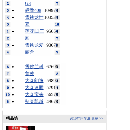
G3
标致408
109973
雪铁龙世
103534
嘉
莲花L3三
95654
厢
雪铁龙爱
93670
丽舍
雪佛兰科
67696
鲁兹
大众朗逸
59895
大众速腾
57915
大众宝来
56578
别克凯越
49678
精品坊
2010广州车展
更多 >>