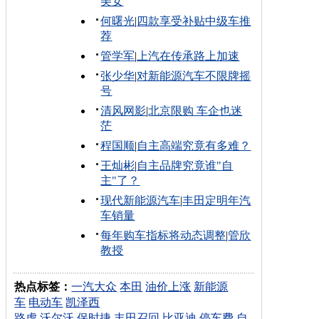
美女
何曙光
|
四款享受补贴中级车推
荐
管学军
|
上汽在传承路上加速
张少华
|
对新能源汽车不限牌摇
号
清风网影
|
北京限购 车企也迷
茫
程国顺
|
自主高端究竟有多难？
王灿彬
|
自主品牌究竟谁"自
主"了？
现代新能源汽车
|
丰田定明年汽
车销量
每年购车指标将动态调整
|
管欣
教授
热点标签：
一汽大众
本田
油价上涨
新能源
车
电动车
凯泽西
路虎
沃尔沃
保时捷
丰田召回
比亚迪
停车费
自