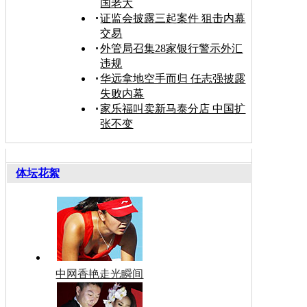
国老大
证监会披露三起案件 狙击内幕
交易
外管局召集28家银行警示外汇
违规
华远拿地空手而归 任志强披露
失败内幕
家乐福叫卖新马泰分店 中国扩
张不变
体坛花絮
中网香艳走光瞬间