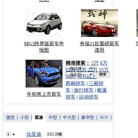
MG3跨界版新车申
奇瑞21款重磅新车
报图
谍照
车型搜索：
精准搜索：
5万
8万
12万
15万
22万
35万
50万
70万以上
两厢轿车
|
三厢轿
车
|
旅行轿车
|
敞篷
年初将上市新车
轿车
|
运动轿车
微型
小型
紧凑
中型
中大型
豪华型
SUV
比亚迪
161399