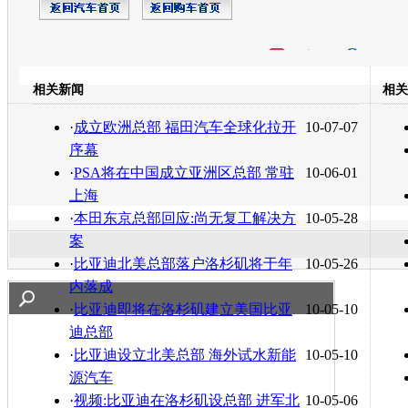
开心网
人人网
豆瓣
相关新闻
相关
转发至：
·
成立欧洲总部 福田汽车全球化拉开
10-07-07
序幕
·
PSA将在中国成立亚洲区总部 常驻
10-06-01
上海
·
本田东京总部回应:尚无复工解决方
10-05-28
案
·
比亚迪北美总部落户洛杉矶将于年
10-05-26
内落成
·
比亚迪即将在洛杉矶建立美国比亚
10-05-10
迪总部
·
比亚迪设立北美总部 海外试水新能
10-05-10
源汽车
·
视频:比亚迪在洛杉矶设总部 进军北
10-05-06