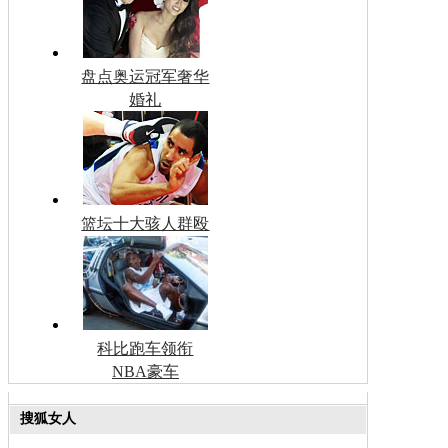
盘点奥运冠军奢华
婚礼
篮坛十大骇人群殴
科比跑车领衔
NBA豪车
搜狐女人