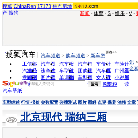
搜狐
ChinaRen
17173
焦点房地
产
搜狗
新闻
-
体育
-
S
-
娱乐
-
V
-
实用工具
更多>>
汽车频道
>
购车频道
>
新车资
讯
工信部
汽车图
汽车报
汽车销
车价计
车险计
金
油耗
片
价
量
算
算
汽车经
违章查
车型对
团购优
汽车投
广州车
销商
询
比
惠
诉
展
搜狗浏
图片欣
单词翻
车型查
女人宝
小说阅
览器
赏
译
询
典
读
购置税
汽车壁纸
车型综述
行情-报价
参数配置
碰撞测试
图片
图解
点评
保养
油耗
文章
北京现代 瑞纳三厢