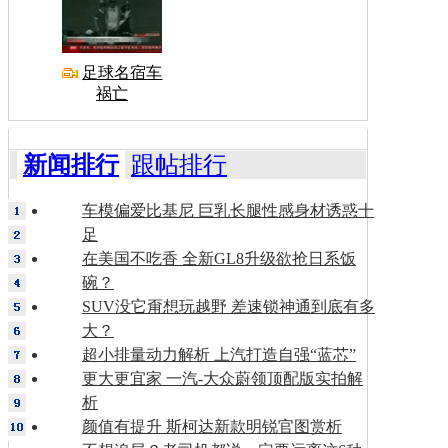
足球名宿车
祸亡
新闻排行
跟帖排行
车模偏爱比基尼 巨乳长腿性感身材诱惑十
足
在美国不吃香 全新GL8升级欲抢日系饭
碗？
SUV没它甭想玩越野 差速锁神通到底有多
大？
超小排量动力解析 上汽打造自强“蓝芯”
更大更宜家 一汽-大众蔚领顶配版实拍解
析
颜值有提升 斯柯达新款明锐官图赏析