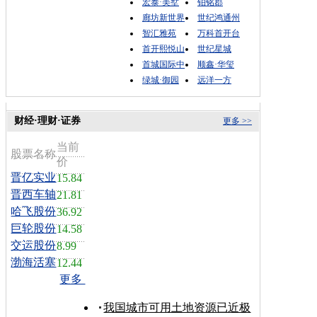
宏泰·美墅
铂铭郡
廊坊新世界
世纪鸿通州
智汇雅苑
万科首开台
首开熙悦山
世纪星城
首城国际中
顺鑫·华玺
绿城·御园
远洋一方
财经·理财·证券
更多 >>
当前
股票名称
价
晋亿实业
15.84
晋西车轴
21.81
哈飞股份
36.92
巨轮股份
14.58
交运股份
8.99
渤海活塞
12.44
更多
我国城市可用土地资源已近极