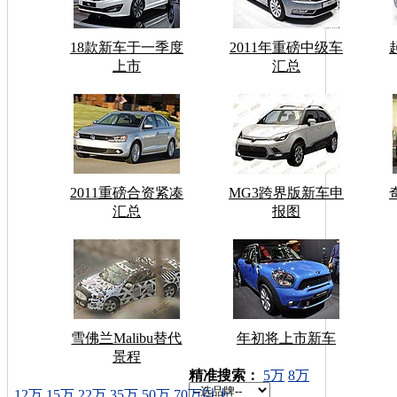
18款新车于一季度
2011年重磅中级车
上市
汇总
2011重磅合资紧凑
MG3跨界版新车申
汇总
报图
雪佛兰Malibu替代
年初将上市新车
景程
车型搜索：
精准搜索：
5万
8万
12万
15万
22万
35万
50万
70万以上