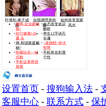
叶倩彤-奉子成
自我调理肩劲
如何改变居家
禅商-企业家修
心态改变命运
婚
腰
风水
炼!
解析
经穴健康1点
养生12字诀孔
通-头
令谦
禅-和谐家庭揭
<道德经>的大
秘!
智慧
吃喝玩乐一站
手机签名彰显
式购
个性
手机证券荐优
质股
设置首页
-
搜狗输入法
-
客服中心
-
联系方式
-
保