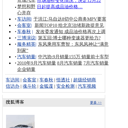
奇瑞汽车
市场油价变化情况，决定12月22
梦想和野
日起提高成品油价格…
心并存
车访间
|
于洪江:马自达8切中公商务MPV要害
会客室
|
新闻TOP10 给北京治堵新政提意见
车春秋
|
发改委发通知 成品油价格再次上调
三博演议
|
第五回:博士哪种变速器更给力?
服务精英
|
东风乘用车曹智：东风风神让“满意
到家”
汽车销量
|
中汽协:9月销量155万 销量前十车型
2010年9月汽车销量
8月汽车销量
7月汽车销量
企业销量
车访间
|
会客室
|
车春秋
|
悟透社
|
超级经销商
信访办
|
魂斗轮
|
金狐谍
|
安全检测
|
汽车视频
更多 >>