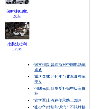
保时捷918概
念车
改装法拉利
575M
宋文楷
|
新普瑞斯衬中国电动车
尴尬
重庆森林
|
2010年台北车展香车
美女
何曙光
|
四款享受补贴中级车推
荐
管学军
|
上汽在传承路上加速
张少华
|
对新能源汽车不限牌摇