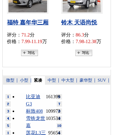
福特 嘉年华三厢
铃木 天语尚悦
评分：
71.2
分
评分：
86.3
分
价格：
7.99-11.19
万
价格：
7.98-12.38
万
微型
小型
紧凑
中型
中大型
豪华型
SUV
比亚迪
161399
G3
标致408
109973
雪铁龙世
103534
嘉
莲花L3三
95654