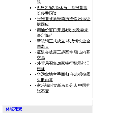
限
凯恩219名退休员工举报董事
长侵吞国资
张维迎被质疑简历造假 出示证
据回应
调油价窗口开启4天 发改委未
决定降价
新鞍钢正式成立 将成钢铁业全
国老大
证监会披露三起案件 狙击内幕
交易
外管局召集28家银行警示外汇
违规
华远拿地空手而归 任志强披露
失败内幕
家乐福叫卖新马泰分店 中国扩
张不变
体坛花絮