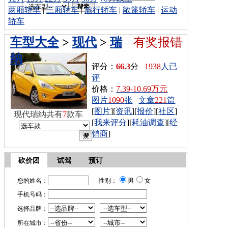
两厢轿车
|
三厢轿车
|
旅行轿车
|
敞篷轿车
|
运动
轿车
车型大全
>
现代
>
瑞
有奖报错
纳
评分：
66.3
分
1938
人已
评
价格：
7.39-10.69万元
图片
1090
张
文章
221
篇
[
图片
][
资讯
][
报价
][
社区
]
现代瑞纳共有
7
款车
[
我来评分
][
耗油调查
][
经
销商
]
砍价团
试驾
预订
您的姓名：
性别：
男
女
手机号码：
选择品牌：
所在城市：