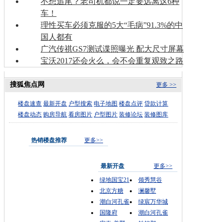
不想追尾？老司机都说一定要远离这6种
车！
理性买车必须克服的5大“毛病”91.3%的中
国人都有
广汽传祺GS7测试谍照曝光 配大尺寸屏幕
宝沃2017还会火么，会不会重复观致之路
搜狐焦点网
更多 >>
楼盘速查
最新开盘
户型搜索
电子地图
楼盘点评
贷款计算
楼盘动态
购房导航
看房图片
户型图片
装修论坛
装修图库
热销楼盘推荐
更多>>
最新开盘
更多>>
绿地国宝21
领秀慧谷
北京方糖
澜馨墅
潮白河孔雀
绿宸万华城
国隆府
潮白河孔雀