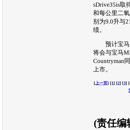
sDrive35
和每公里二氧
别为9.0升与
绩。
预计
宝马
将会与
宝马
M
Countrym
上市。
[
上一页
] [
1
] [
2
] [
3
] 
(责任编