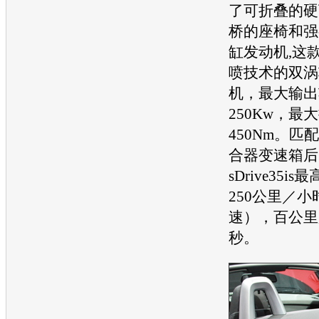
了可折叠的硬
桥的
座椅
和强
缸
发动机
,这
喷技术的双涡
机
，最大输出
250Kw，最
450Nm。匹
合器
变速箱
后
sDrive35
250公里／
速），百公里
秒。