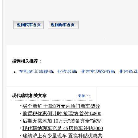
开心网
人人网
豆瓣
搜狗相关推荐：
转发至：
车型的高清视频
北汽战旗
北汽车型的消息
北汽角
东风日产车型
北汽b40配件
日产召回车型
日产车型
日产车型发展史
郑州日产车型
现代瑞纳相关文章
更多 >>
买个新鲜 十款8万元内热门新车型导
购
购置税优惠倒计时 抢瑞纳 首付14800
元
后期无需添加 10万元"装备齐全"家轿
推荐
现代瑞纳现车充足 4S店购车补贴3000
元
瑞纳沪上有少量现车 置换补贴优惠共