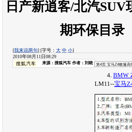
日产新逍客/北汽SUV现身
期环保目录
[
我来说两句
] [字号：
大
中
小
]
2010年08月11日08:29
来源：
搜狐汽车
作者：刘晓
4.
BMW 
LM11--
宝马Z