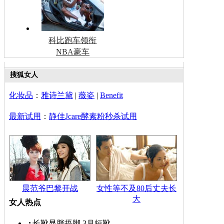
科比跑车领衔
NBA豪车
搜狐女人
化妆品
：
雅诗兰黛
|
薇姿
|
Benefit
最新试用
：
静佳Jcare酵素粉秒杀试用
晨范爷巴黎开战
女性等不及80后丈夫长
大
女人热点
长靴显胖捂脚 3月短靴