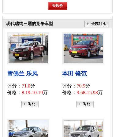
现代瑞纳三厢的竞争车型
雪佛兰 乐风
本田 锋范
评分：
71.0
分
评分：
70.9
分
价格：
8.19-10.19
万
价格：
9.68-15.98
万