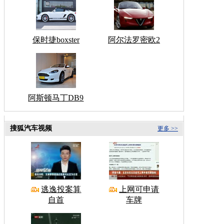
保时捷boxster
阿尔法罗密欧2
阿斯顿马丁DB9
搜狐汽车视频
更多 >>
逃逸投案算
上网可申请
自首
车牌