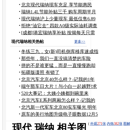
5千
北京现代瑞纳现车充足 享节能惠民
3000元
瑞纳1.4L节能补贴三千 购车周期半月
左右
现代瑞纳沪上少量现车 最低仅售6.89
万
拒绝“油它去” 四款A0级实际油耗调查
[成都]港宏瑞纳享补贴 按揭每天只需
40元
现代瑞纳相关热帖
更多>>
冬练三九，女(新)司机倒库移库速成指
南
那些年，我们一直没搞清楚的车险
拼的不是谁更猛，而是一直慢慢跑却
从不罢工！
拓疆版谍照 有锁了
北京汽车北京40怎么样？-记我的1年
用车感受
端午豁车日大片！与小白一起越野!求
加精！！
520大事记：大姨小姨都到碗里来
北京汽车E系列两厢怎么样？-记我的
北京汽车E系列两厢1年用车真实感受
北汽新一代军车北京80实车曝光 明年
上市
原车的美行地图升级电子眼数据12月5
日。
(
外观
271
张
内饰
382
张
图
现代 瑞纳 相关图