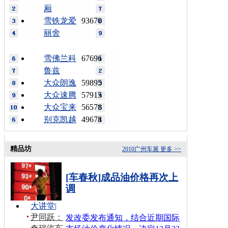
厢
雪铁龙爱
93670
丽舍
雪佛兰科
67696
鲁兹
大众朗逸
59895
大众速腾
57915
大众宝来
56578
别克凯越
49678
精品坊
2010广州车展
更多 >>
[车春秋]成品油价格再次上
调
大讲堂
|
尹同跃：
发改委发布通知，结合近期国际