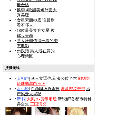
最合适
换季 4款甜美短外套大
秀美腿
女星素颜抄底 谁最耐
看不吓人
18位最美笑容女星 教
你妆美颜
惹人厌却值得一看的变
态电影
勿践踏 男人最在意的
心理禁区
搜狐无线
听相声
|
马三立逗你玩
济公传全本
郭德纲-
珍珠翡翠白玉汤
听小说
|
白领职场必杀技
盗墓挖坟奇书
地
产风云大揭秘
新书
|
大风水-黄帝宅经
新锐解读
都市特种
兵全集
三国演义