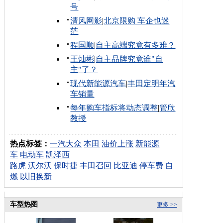
号
清风网影
|
北京限购 车企也迷
茫
程国顺
|
自主高端究竟有多难？
王灿彬
|
自主品牌究竟谁"自
主"了？
现代新能源汽车
|
丰田定明年汽
车销量
每年购车指标将动态调整
|
管欣
教授
热点标签：
一汽大众
本田
油价上涨
新能源
车
电动车
凯泽西
路虎
沃尔沃
保时捷
丰田召回
比亚迪
停车费
自
燃
以旧换新
车型热图
更多 >>