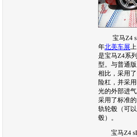
宝马Z4
s
年
北美车展
上
是
宝马Z4
系
型。与普通版的Z4
相比，采用了
险杠，并采用
光的外部进气
采用了标准的
轨轮毂（可以
毂）。
宝马Z4
s