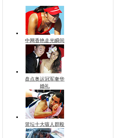
中网香艳走光瞬间
盘点奥运冠军奢华
婚礼
篮坛十大骇人群殴