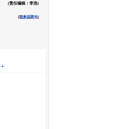
(责任编辑：李浩)
[
我来说两句
]
收起
白社会
百度i贴吧
斗士
的消息