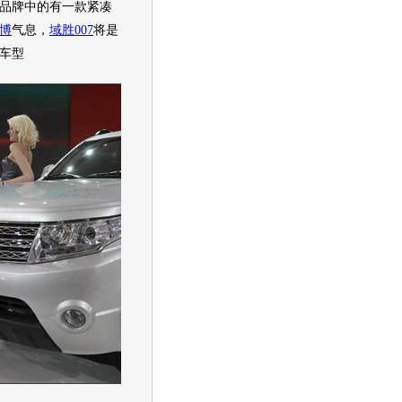
牌中的有一款紧凑
博
气息，
域胜007
将是
车型