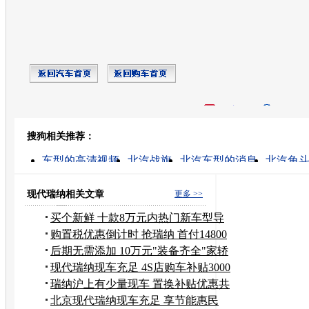
开心网
人人网
豆瓣
搜狗相关推荐：
转发至：
车型的高清视频
北汽战旗
北汽车型的消息
北汽角
东风日产车型
北汽b40配件
日产召回车型
日产车型
日产车型发展史
郑州日产车型
现代瑞纳相关文章
更多 >>
买个新鲜 十款8万元内热门新车型导
购
购置税优惠倒计时 抢瑞纳 首付14800
元
后期无需添加 10万元"装备齐全"家轿
推荐
现代瑞纳现车充足 4S店购车补贴3000
元
瑞纳沪上有少量现车 置换补贴优惠共
5千
北京现代瑞纳现车充足 享节能惠民