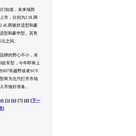
我们知道，未来
域胜
上市，分别为2.0L两
.4L两驱舒适型和豪
舒适型和豪华型。其售
4万元之间。
牌的野心不小，未
20款车型，今年即将上
007
等越野或者
SUV
型将为北汽打开市场
入市做好准备。
4
] [
5
] [
6
] [7] [
8
] [
下一
页
]