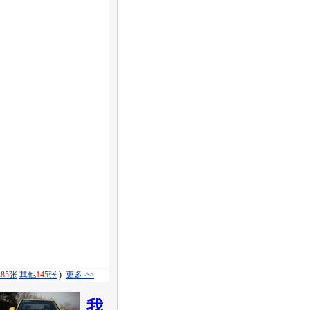
解
85
张
其他
145
张
)
更多 >>
我