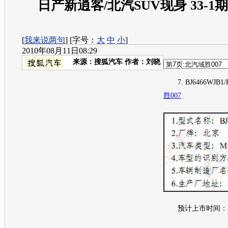
日产新逍客/北汽SUV现身 33-
[
我来说两句
] [字号：
大
中
小
]
2010年08月11日08:29
来源：
搜狐汽车
作者：刘晓
7. BJ6466WJB1/B
胜007
预计上市时间：20