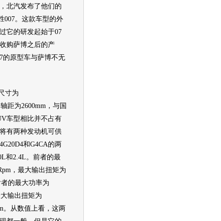
，北汽发布了他们的
胜007
。这款车型的外
过它的研发起始于07
收购
萨博
之后的产
7
的原型车与
萨博
不无
尺寸为
mm，轴距为2600mm，与国
UV
车型相比并不占有
将有两种
发动机
可供
20D4和G4CA的两
0L和2.4L。前者的最
00Rpm，最大输出扭矩为
m，后者的最大功率为
m，最大输出扭矩为
00Rpm。从数值上看，这两