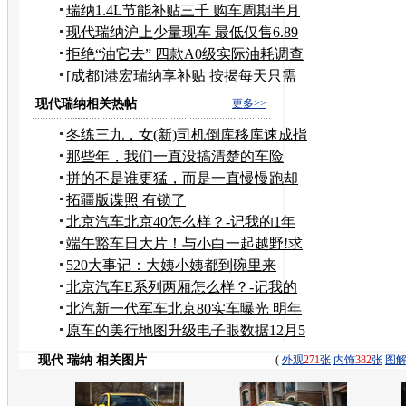
3000元
瑞纳1.4L节能补贴三千 购车周期半月
左右
现代瑞纳沪上少量现车 最低仅售6.89
万
拒绝“油它去” 四款A0级实际油耗调查
[成都]港宏瑞纳享补贴 按揭每天只需
40元
现代瑞纳相关热帖
更多>>
冬练三九，女(新)司机倒库移库速成指
南
那些年，我们一直没搞清楚的车险
拼的不是谁更猛，而是一直慢慢跑却
从不罢工！
拓疆版谍照 有锁了
北京汽车北京40怎么样？-记我的1年
用车感受
端午豁车日大片！与小白一起越野!求
加精！！
520大事记：大姨小姨都到碗里来
北京汽车E系列两厢怎么样？-记我的
北京汽车E系列两厢1年用车真实感受
北汽新一代军车北京80实车曝光 明年
上市
原车的美行地图升级电子眼数据12月5
日。
现代 瑞纳 相关图片
(
外观
271
张
内饰
382
张
图