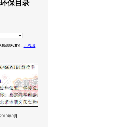
1期环保目录
J6466WJD1--
北汽域
10年9月