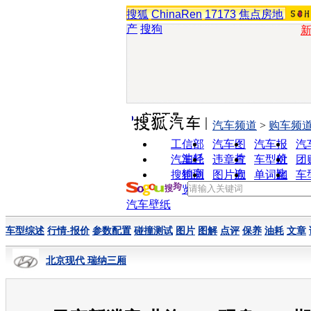
搜狐
ChinaRen
17173
焦点房地
产
搜狗
实用工具
汽车频道
>
购车频
工信部
汽车图
汽车报
汽
油耗
片
价
汽车经
违章查
车型对
团
销商
询
比
搜狗浏
图片欣
单词翻
车
览器
赏
译
汽车壁纸
车型综述
行情-报价
参数配置
碰撞测试
图片
图解
点评
保养
油耗
文章
北京现代 瑞纳三厢