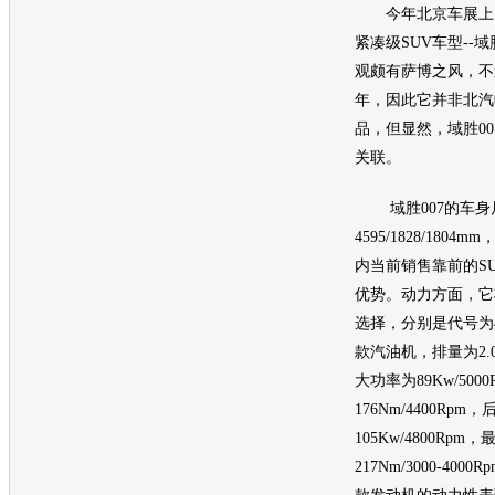
今年
北京车展
上
紧凑级
SUV
车型--
域
观颇有
萨博
之风，不
年，因此它并非北汽
品，但显然，
域胜00
关联。
域胜007
的车身
4595/1828/1804
内当前销售靠前的
S
优势。动力方面，它
选择，分别是代号为4G
款
汽油
机，排量为2.
大功率为89Kw/50
176Nm/4400Rp
105Kw/4800Rp
217Nm/3000-40