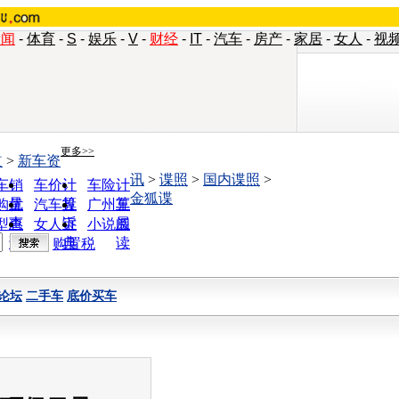
新闻
-
体育
-
S
-
娱乐
-
V
-
财经
-
IT
-
汽车
-
房产
-
家居
-
女人
-
视
更多>>
道
>
新车资
讯
>
谍照
>
国内谍照
>
车销
车价计
车险计
金狐谍
量
算
算
购优
汽车投
广州车
惠
诉
展
型查
女人宝
小说阅
询
典
读
购置税
论坛
二手车
底价买车