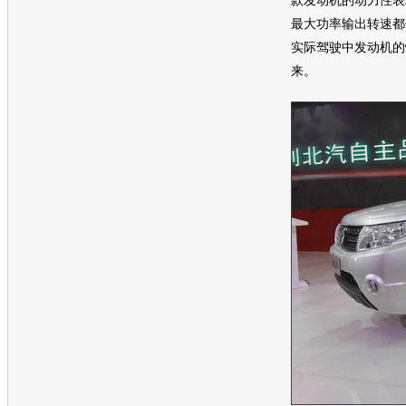
款
发动机
的动力性表
最大功率输出转速都低
实际驾驶中
发动机
的
来。