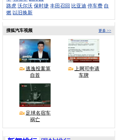
路虎
沃尔沃
保时捷
丰田召回
比亚迪
停车费
自
燃
以旧换新
搜狐汽车视频
更多 >>
逃逸投案算
上网可申请
自首
车牌
足球名宿车
祸亡