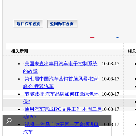
开心网
人人网
豆瓣
相关新闻
相关
转发至：
·
美国未查出丰田汽车电子控制系统
10-08-17
的故障
·
第七届中国汽车营销首脑风暴-拉萨
10-08-17
峰会-搜狐汽车
·
节能减排 汽车品牌如何扛鼎绿色环
10-08-17
保?
·
通用汽车完成IPO文件工作 本周二启
10-08-17
动IPO
·
视频:一汽马自达召回一万余辆进口
10-08-17
汽车