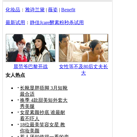
化妆品
：
雅诗兰黛
|
薇姿
|
Benefit
最新试用
：
静佳Jcare酵素粉秒杀试用
晨范爷巴黎开战
女性等不及80后丈夫长
大
女人热点
长靴显胖捂脚 3月短靴
最合适
换季 4款甜美短外套大
秀美腿
女星素颜抄底 谁最耐
看不吓人
18位最美笑容女星 教
你妆美颜
惹人厌却值得一看的变