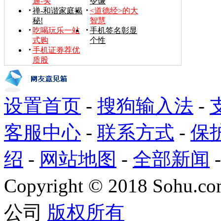
通-头
令谦
禅-和谐家庭揭
<道德经>的大
秘!
智慧
吃喝玩乐一站
手机签名彰显
式购
个性
手机证券荐优
质股
设置首页
-
搜狗输入法
-
客服中心
-
联系方式
-
保
绍
-
网站地图
-
全部新闻
Copyright
©
2018 Sohu.com
公司
版权所有