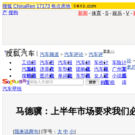
搜狐
ChinaRen
17173
焦点房地
产
搜狗
新闻
-
体育
-
S
-
娱乐
-
V
-
实用工具
更多>>
汽车频道
>
汽车评论
>
汽车评
论
工信部
汽车图
汽车报
汽车销
车价计
车险计
老
油耗
片
价
量
算
算
汽车经
违章查
车型对
团购优
汽车投
广州车
销商
询
比
惠
诉
展
搜狗浏
图片欣
单词翻
车型查
女人宝
小说阅
览器
赏
译
询
典
读
购置税
汽车壁纸
马德骥：上半年市场要求我们
[
我来说两句
] [字号：
大
中
小
]