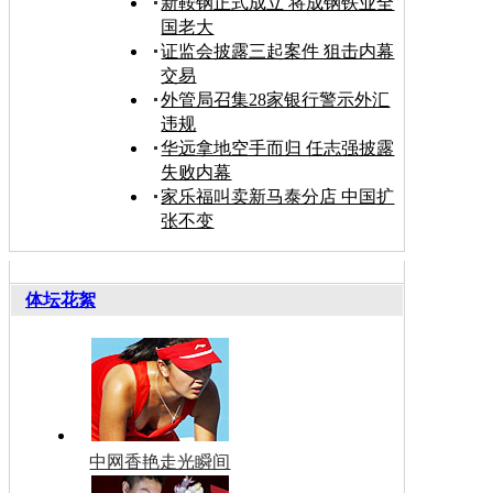
新鞍钢正式成立 将成钢铁业全
国老大
证监会披露三起案件 狙击内幕
交易
外管局召集28家银行警示外汇
违规
华远拿地空手而归 任志强披露
失败内幕
家乐福叫卖新马泰分店 中国扩
张不变
体坛花絮
中网香艳走光瞬间