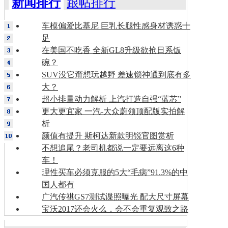
新闻排行
跟帖排行
车模偏爱比基尼 巨乳长腿性感身材诱惑十
足
在美国不吃香 全新GL8升级欲抢日系饭
碗？
SUV没它甭想玩越野 差速锁神通到底有多
大？
超小排量动力解析 上汽打造自强“蓝芯”
更大更宜家 一汽-大众蔚领顶配版实拍解
析
颜值有提升 斯柯达新款明锐官图赏析
不想追尾？老司机都说一定要远离这6种
车！
理性买车必须克服的5大“毛病”91.3%的中
国人都有
广汽传祺GS7测试谍照曝光 配大尺寸屏幕
宝沃2017还会火么，会不会重复观致之路