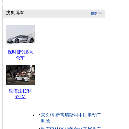
更多 >>
保时捷918概
念车
改装法拉利
575M
宋文楷
|
新普瑞斯衬中国电动车
尴尬