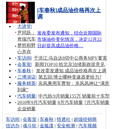
[车春秋]成品油价格再次上
调
大讲堂
|
尹同跃：
发改委发布通知，结合近期国际
奇瑞汽车
市场油价变化情况，决定12月22
梦想和野
日起提高成品油价格…
心并存
车访间
|
于洪江:马自达8切中公商务MPV要害
会客室
|
新闻TOP10 给北京治堵新政提意见
车春秋
|
发改委发通知 成品油价格再次上调
三博演议
|
第五回:博士哪种变速器更给力?
服务精英
|
东风乘用车曹智：东风风神让“满意
到家”
汽车销量
|
中汽协:9月销量155万 销量前十车型
2010年9月汽车销量
8月汽车销量
7月汽车销量
企业销量
车访间
|
会客室
|
车春秋
|
悟透社
|
超级经销商
信访办
|
魂斗轮
|
金狐谍
|
安全检测
|
汽车视频