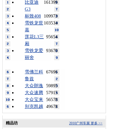
比亚迪
161399
G3
标致408
109973
雪铁龙世
103534
嘉
莲花L3三
95654
厢
雪铁龙爱
93670
丽舍
雪佛兰科
67696
鲁兹
大众朗逸
59895
大众速腾
57915
大众宝来
56578
别克凯越
49678
精品坊
2010广州车展
更多 >>