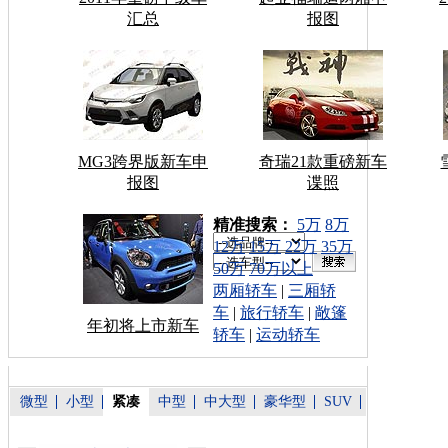
汇总
报图
MG3跨界版新车申
奇瑞21款重磅新车
报图
谍照
车型搜索：
精准搜索：
5万
8万
12万
15万
22万
35万
50万
70万以上
两厢轿车
|
三厢轿
车
|
旅行轿车
|
敞篷
年初将上市新车
轿车
|
运动轿车
微型
小型
紧凑
中型
中大型
豪华型
SUV