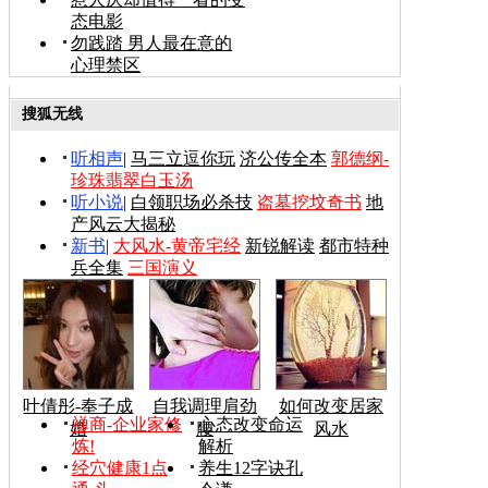
态电影
勿践踏 男人最在意的
心理禁区
搜狐无线
听相声
|
马三立逗你玩
济公传全本
郭德纲-
珍珠翡翠白玉汤
听小说
|
白领职场必杀技
盗墓挖坟奇书
地
产风云大揭秘
新书
|
大风水-黄帝宅经
新锐解读
都市特种
兵全集
三国演义
叶倩彤-奉子成
自我调理肩劲
如何改变居家
禅商-企业家修
心态改变命运
婚
腰
风水
炼!
解析
经穴健康1点
养生12字诀孔