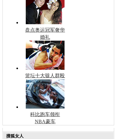
盘点奥运冠军奢华
婚礼
篮坛十大骇人群殴
科比跑车领衔
NBA豪车
搜狐女人