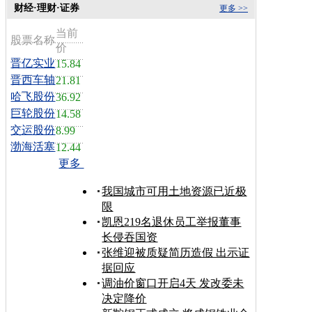
财经·理财·证券
更多 >>
当前
股票名称
价
晋亿实业
15.84
晋西车轴
21.81
哈飞股份
36.92
巨轮股份
14.58
交运股份
8.99
渤海活塞
12.44
更多
我国城市可用土地资源已近极
限
凯恩219名退休员工举报董事
长侵吞国资
张维迎被质疑简历造假 出示证
据回应
调油价窗口开启4天 发改委未
决定降价