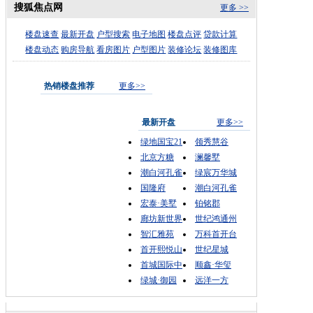
搜狐焦点网
更多 >>
楼盘速查
最新开盘
户型搜索
电子地图
楼盘点评
贷款计算
楼盘动态
购房导航
看房图片
户型图片
装修论坛
装修图库
热销楼盘推荐
更多>>
最新开盘
更多>>
绿地国宝21
领秀慧谷
北京方糖
澜馨墅
潮白河孔雀
绿宸万华城
国隆府
潮白河孔雀
宏泰·美墅
铂铭郡
廊坊新世界
世纪鸿通州
智汇雅苑
万科首开台
首开熙悦山
世纪星城
首城国际中
顺鑫·华玺
绿城·御园
远洋一方