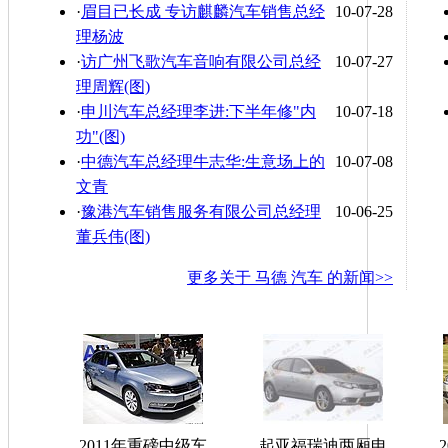
·
眉目已长成 专访麒麟汽车销售总经
10-07-28
理杨波
·
访广州飞歌汽车音响有限公司总经
10-07-27
理周辉(图)
·
申川汽车总经理李进:下半年修"内
10-07-18
功"(图)
·
中德汽车总经理牛志华:生意场上的
10-07-08
文青
·
豫港汽车销售服务有限公司总经理
10-06-25
董兵伟(图)
更多关于
马德 汽车
的新闻>>
2011年重磅中级车
起亚福瑞迪两厢申