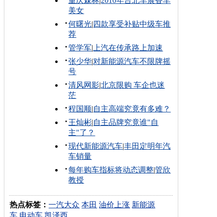
重庆森林
|
2010年台北车展香车
美女
何曙光
|
四款享受补贴中级车推
荐
管学军
|
上汽在传承路上加速
张少华
|
对新能源汽车不限牌摇
号
清风网影
|
北京限购 车企也迷
茫
程国顺
|
自主高端究竟有多难？
王灿彬
|
自主品牌究竟谁"自
主"了？
现代新能源汽车
|
丰田定明年汽
车销量
每年购车指标将动态调整
|
管欣
教授
热点标签：
一汽大众
本田
油价上涨
新能源
车
电动车
凯泽西