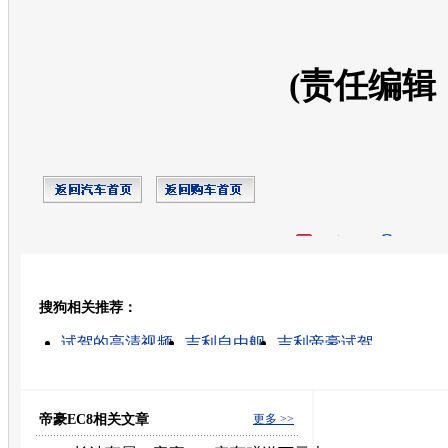
(责任编辑
开心网
人人网
豆瓣
搜狗相关推荐：
转发至：
试驾的高清视频
吉利自由舰
吉利帝豪试驾
吉利汽车报价及图片
帝豪的高清视频
吉利美人豹
吉利远景最新报价
汽车试驾
试驾租车实惠
帝豪香
帝豪EC8相关文章
更多 >>