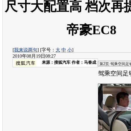
尺寸大配置高 档次再
帝豪EC8
[
我来说两句
] [字号：
大
中
小
]
2010年08月19日08:27
来源：
搜狐汽车
作者：马春成
驾乘空间足