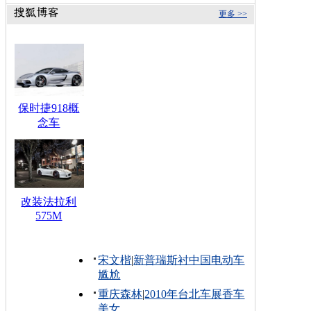
更多 >>
保时捷918概
念车
改装法拉利
575M
宋文楷
|
新普瑞斯衬中国电动车
尴尬
重庆森林
|
2010年台北车展香车
美女