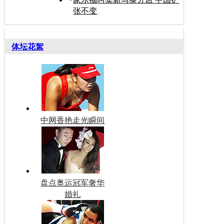
张不变
体坛花絮
中网香艳走光瞬间
盘点奥运冠军奢华
婚礼