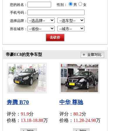
您的姓名：
性别：
男
女
手机号码：
选择品牌：
所在城市：
帝豪EC8的竞争车型
奔腾 B70
中华 尊驰
评分：
91.9
分
评分：
80.2
分
价格：
13.18-18.88
万
价格：
11.28-24.98
万