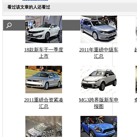
看过该文章的人还看过
18款新车于一季度
2011年重磅中级车
上市
汇总
2011重磅合资紧凑
MG3跨界版新车申
汇总
报图