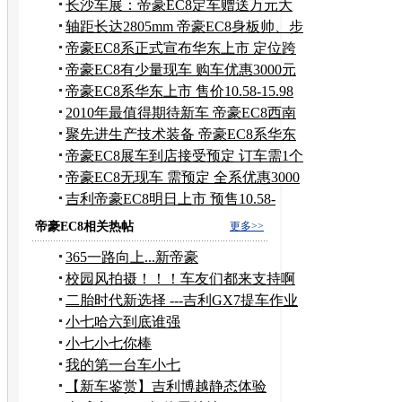
长沙车展：帝豪EC8定车赠送万元大
礼包
轴距长达2805mm 帝豪EC8身板帅、步
调稳
帝豪EC8系正式宣布华东上市 定位跨
级豪车
帝豪EC8有少量现车 购车优惠3000元
现金
帝豪EC8系华东上市 售价10.58-15.98
万元
2010年最值得期待新车 帝豪EC8西南
上市
聚先进生产技术装备 帝豪EC8系华东
上市
帝豪EC8展车到店接受预定 订车需1个
月
帝豪EC8无现车 需预定 全系优惠3000
元
吉利帝豪EC8明日上市 预售10.58-
15.98万
帝豪EC8相关热帖
更多>>
365一路向上...新帝豪
校园风拍摄！！！车友们都来支持啊
二胎时代新选择 ---吉利GX7提车作业
小七哈六到底谁强
小七小七你棒
我的第一台车小七
【新车鉴赏】吉利博越静态体验