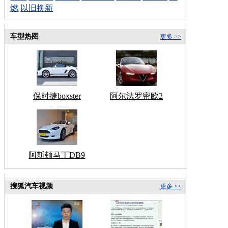
燃
以旧换新
车型热图
更多 >>
保时捷boxster
阿尔法罗密欧2
阿斯顿马丁DB9
搜狐汽车视频
更多 >>