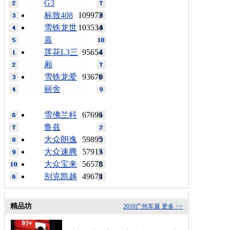
G3
标致408
109973
雪铁龙世
103534
嘉
莲花L3三
95654
厢
雪铁龙爱
93670
丽舍
雪佛兰科
67696
鲁兹
大众朗逸
59895
大众速腾
57915
大众宝来
56578
别克凯越
49678
精品坊
2010广州车展
更多 >>