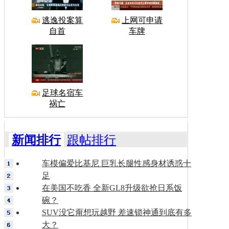
逃逸投案算
上网可申请
自首
车牌
足球名宿车
祸亡
新闻排行
跟帖排行
车模偏爱比基尼 巨乳长腿性感身材诱惑十
足
在美国不吃香 全新GL8升级欲抢日系饭
碗？
SUV没它甭想玩越野 差速锁神通到底有多
大？