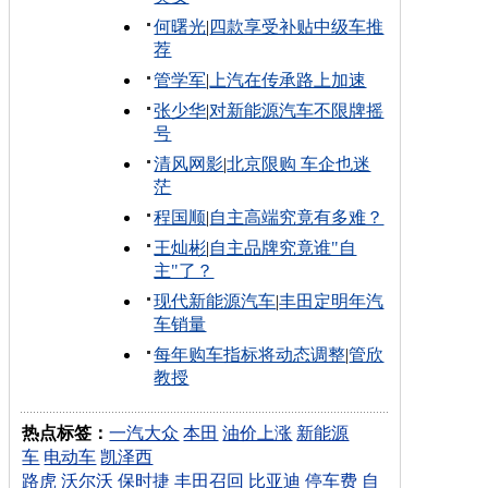
何曙光
|
四款享受补贴中级车推
荐
管学军
|
上汽在传承路上加速
张少华
|
对新能源汽车不限牌摇
号
清风网影
|
北京限购 车企也迷
茫
程国顺
|
自主高端究竟有多难？
王灿彬
|
自主品牌究竟谁"自
主"了？
现代新能源汽车
|
丰田定明年汽
车销量
每年购车指标将动态调整
|
管欣
教授
热点标签：
一汽大众
本田
油价上涨
新能源
车
电动车
凯泽西
路虎
沃尔沃
保时捷
丰田召回
比亚迪
停车费
自