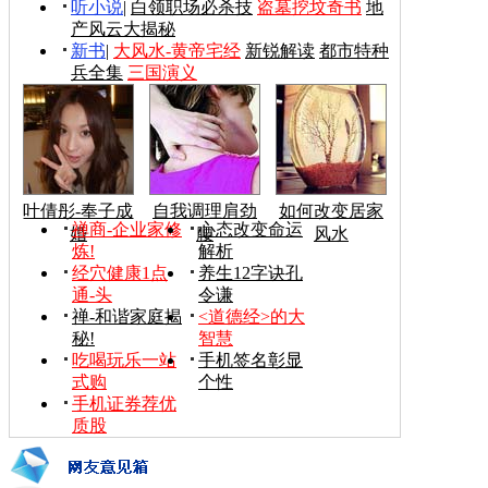
听小说
|
白领职场必杀技
盗墓挖坟奇书
地
产风云大揭秘
新书
|
大风水-黄帝宅经
新锐解读
都市特种
兵全集
三国演义
叶倩彤-奉子成
自我调理肩劲
如何改变居家
禅商-企业家修
心态改变命运
婚
腰
风水
炼!
解析
经穴健康1点
养生12字诀孔
通-头
令谦
禅-和谐家庭揭
<道德经>的大
秘!
智慧
吃喝玩乐一站
手机签名彰显
式购
个性
手机证券荐优
质股