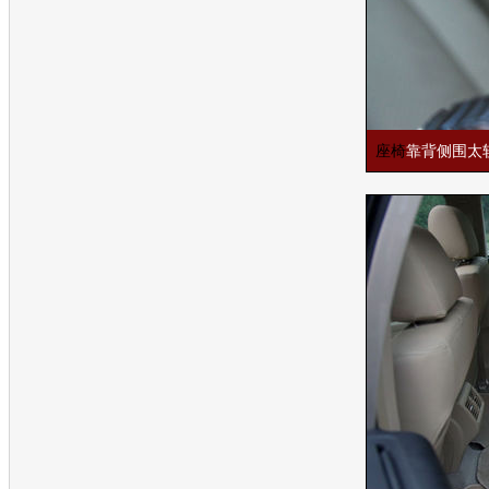
座椅
靠背侧围太