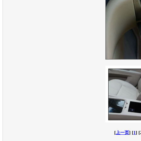
[
上一页
] [
1
] [