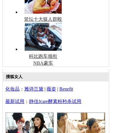
篮坛十大骇人群殴
科比跑车领衔
NBA豪车
搜狐女人
化妆品
：
雅诗兰黛
|
薇姿
|
Benefit
最新试用
：
静佳Jcare酵素粉秒杀试用