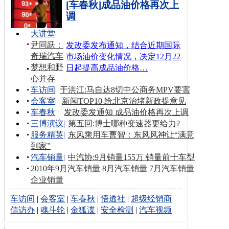
[车春秋]成品油价格再次上
调
大讲堂
|
尹同跃：
发改委发布通知，结合近期国际
奇瑞汽车
市场油价变化情况，决定12月22
梦想和野
日起提高成品油价格…
心并存
车访间
|
于洪江:马自达8切中公商务MPV要害
会客室
|
新闻TOP10 给北京治堵新政提意见
车春秋
|
发改委发通知 成品油价格再次上调
三博演议
|
第五回:博士哪种变速器更给力?
服务精英
|
东风乘用车曹智：东风风神让“满意
到家”
汽车销量
|
中汽协:9月销量155万 销量前十车型
2010年9月汽车销量
8月汽车销量
7月汽车销量
企业销量
车访间
|
会客室
|
车春秋
|
悟透社
|
超级经销商
信访办
|
魂斗轮
|
金狐谍
|
安全检测
|
汽车视频