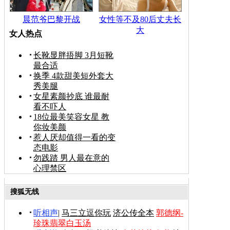
晨范爷巴黎开战
女性等不及80后丈夫长
大
女人热点
长靴显胖捂脚 3月短靴
最合适
换季 4款甜美短外套大
秀美腿
女星素颜抄底 谁最耐
看不吓人
18位最美笑容女星 教
你妆美颜
惹人厌却值得一看的变
态电影
勿践踏 男人最在意的
心理禁区
搜狐无线
听相声
|
马三立逗你玩
济公传全本
郭德纲-
珍珠翡翠白玉汤