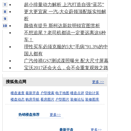
超小排量动力解析 上汽打造自强“蓝芯”
更大更宜家 一汽-大众蔚领顶配版实拍解
析
颜值有提升 斯柯达新款明锐官图赏析
不想追尾？老司机都说一定要远离这6种
车！
理性买车必须克服的5大“毛病”91.3%的中
国人都有
广汽传祺GS7测试谍照曝光 配大尺寸屏幕
宝沃2017还会火么，会不会重复观致之路
搜狐焦点网
更多 >>
楼盘速查
最新开盘
户型搜索
电子地图
楼盘点评
贷款计算
楼盘动态
购房导航
看房图片
户型图片
装修论坛
装修图库
热销楼盘推荐
更多>>
最新开盘
更多>>