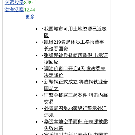
交运股份
8.99
渤海活塞
12.44
更多
我国城市可用土地资源已近极
限
凯恩219名退休员工举报董事
长侵吞国资
张维迎被质疑简历造假 出示证
据回应
调油价窗口开启4天 发改委未
决定降价
新鞍钢正式成立 将成钢铁业全
国老大
证监会披露三起案件 狙击内幕
交易
外管局召集28家银行警示外汇
违规
华远拿地空手而归 任志强披露
失败内幕
家乐福叫卖新马泰分店 中国扩