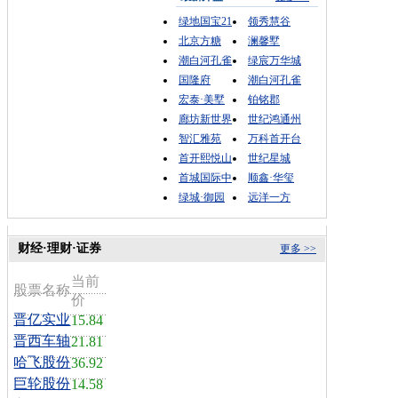
绿地国宝21
领秀慧谷
北京方糖
澜馨墅
潮白河孔雀
绿宸万华城
国隆府
潮白河孔雀
宏泰·美墅
铂铭郡
廊坊新世界
世纪鸿通州
智汇雅苑
万科首开台
首开熙悦山
世纪星城
首城国际中
顺鑫·华玺
绿城·御园
远洋一方
财经·理财·证券
更多 >>
当前
股票名称
价
晋亿实业
15.84
晋西车轴
21.81
哈飞股份
36.92
巨轮股份
14.58