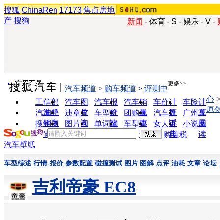
搜狐
ChinaRen
17173
焦点房地
产
搜狗
新闻
-
体育
-
S
-
娱乐
-
V
-
实用工具
更多>>
汽车频道
>
购车频道
>
评测中
心
工信部
汽车图
汽车报
汽车销
车价计
车险计
原
油耗
片
价
量
算
算
汽车经
违章查
车型对
团购优
汽车投
广州车
销商
询
比
惠
诉
展
搜狗浏
图片欣
单词翻
车型查
女人宝
小说阅
览器
赏
译
询
典
读
购置税
汽车壁纸
车型综述
行情-报价
参数配置
碰撞测试
图片
图解
点评
油耗
文章
论坛
吉利帝豪 EC8