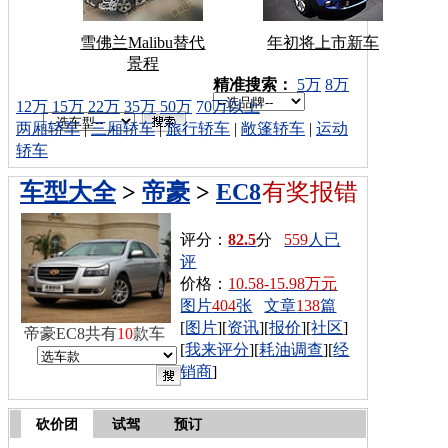
雪佛兰Malibu替代
年初将上市新车
景程
车型搜索：
精准搜索：
5万
8万
12万
15万
22万
35万
50万
70万以上
两厢轿车
|
三厢轿车
|
旅行轿车
|
敞篷轿车
|
运动
轿车
车型大全
>
帝豪
>
EC8
有奖报错
评分：
82.5
分
559
人已
评
价格：
10.58-15.98万元
图片
404
张
文章
138
篇
[
图片
][
资讯
][
报价
][
社区
]
帝豪EC8共有
10
款车
[
我来评分
][
耗油调查
][
经
销商
]
砍价团
试驾
预订