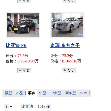
比亚迪 F6
奇瑞 东方之子
评分：
75.5
分
评分：
75.3
分
价格：
8.98-10.98
万
价格：
8.18-9.18
万
微型
小型
紧凑
中型
中大型
豪华型
SUV
比亚迪
161399