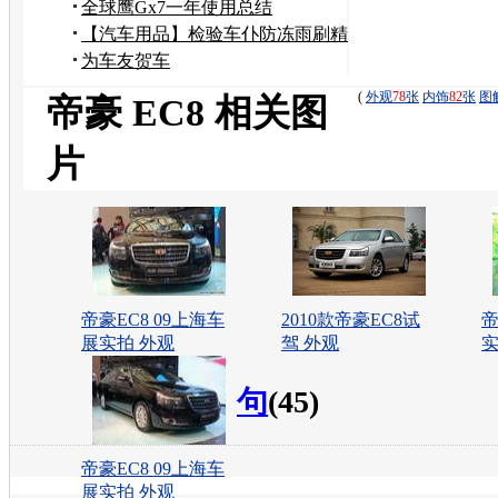
全球鹰Gx7一年使用总结
【汽车用品】检验车仆防冻雨刷精
为车友贺车
(
外观
78
张
内饰
82
张
图
帝豪 EC8 相关图
片
帝豪EC8 09上海车
2010款帝豪EC8试
帝
展实拍 外观
驾 外观
实
句
(45)
帝豪EC8 09上海车
展实拍 外观