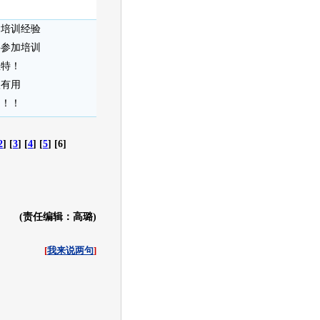
的培训经验
要参加培训
维特！
很有用
！！！
2
] [
3
] [
4
] [
5
] [6]
(责任编辑：高璐)
[
我来说两句
]