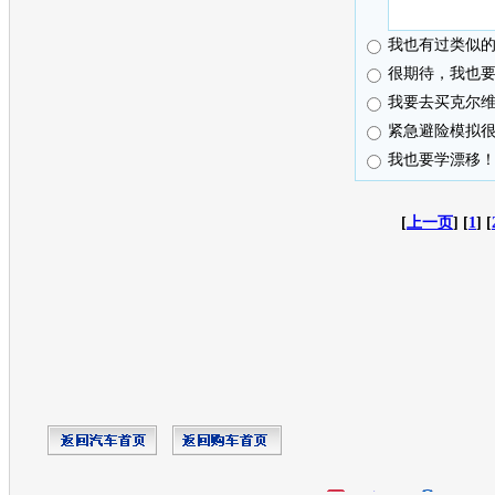
我也有过类似
很期待，我也
我要去买克尔
紧急避险模拟
我也要学漂移
[
上一页
] [
1
] [