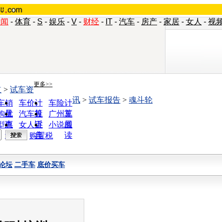
新闻
-
体育
-
S
-
娱乐
-
V
-
财经
-
IT
-
汽车
-
房产
-
家居
-
女人
-
视
更多>>
道
>
试车资
讯
>
试车报告
>
魂斗轮
车销
车价计
车险计
量
算
算
购优
汽车投
广州车
惠
诉
展
型查
女人宝
小说阅
询
典
读
购置税
论坛
二手车
底价买车