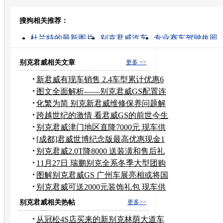
开心网
人人网
豆瓣
搜狗相关推荐：
转发至：
杜兰特的最新图片
别克君威汽车
专业赛车驾驶执照
别克君威
杜兰特的高清视频
别克轿车报价
二手别
别克君威报价
别克新君威
别克君威维修
别克君威相关文章
更多 >>
新君威有现车销售 2.4车型累计优惠6
千元
图文全面解析——别克君威GS配置连
连看
化繁为简 别克新君威维修保养问题解
答
跨越世纪的激情 看君威GS的前世今生
别克君威津门地区直降7000元 现车供
应
[成都]君威世博纪念版最高优惠现金1
万3
别克君威2.0T降8000 送装潢和售后礼
包
11月27日 瑞鹏别克全系冬季大型团购
活动
图解别克君威GS 广州车展亮相或将国
产
别克君威可送2000元装饰礼包 现车供
应
别克君威相关热帖
更多>>
从冠松4S店买来的新别克林荫大道车