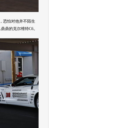
，恐怕对他并不陌生
鼎鼎的克尔维特C6。