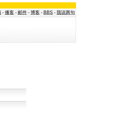
频
-
播客
-
邮件
-
博客
-
BBS
-
我说两句