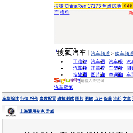
搜狐
ChinaRen
17173
焦点房地
产
搜狗
实用工具
汽车频道
>
购车频
工信部
汽车图
汽车报
汽
油耗
片
价
汽车经
违章查
车型对
团
销商
询
比
搜狗浏
图片欣
单词翻
车
览器
赏
译
汽车壁纸
车型综述
行情-报价
参数配置
碰撞测试
图片
图解
点评
保养
油耗
文章
上海通用别克 君威