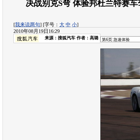
决战别克S弯 体验邦杜兰特赛车
[
我来说两句
] [字号：
大
中
小
]
2010年08月19日16:29
来源：
搜狐汽车
作者：高璐