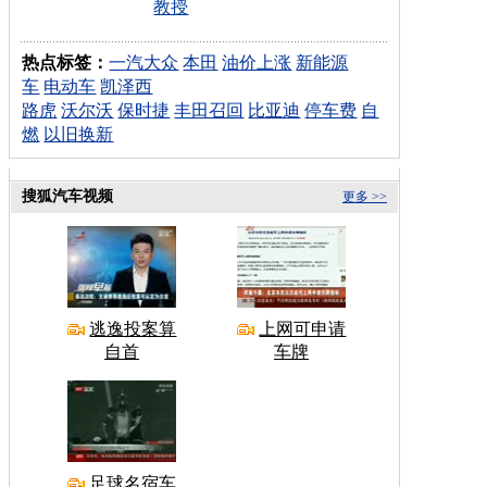
教授
热点标签：
一汽大众
本田
油价上涨
新能源
车
电动车
凯泽西
路虎
沃尔沃
保时捷
丰田召回
比亚迪
停车费
自
燃
以旧换新
搜狐汽车视频
更多 >>
逃逸投案算
上网可申请
自首
车牌
足球名宿车