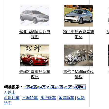
起亚福瑞迪两厢申
2011重磅合资紧凑
报图
汇总
奇瑞21款重磅新车
雪佛兰Malibu替代
谍照
景程
车型搜索：
精准搜索：
5万
8万
12万
15万
22万
35万
50万
70
万以上
两厢轿车
|
三厢轿车
|
旅行轿车
|
敞篷轿车
|
运动
轿车