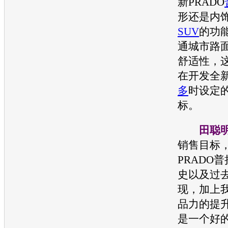
新PRADO
形还是内
SUV
的功
通城市路
舒适性，
在开发全新
多
时设定
标。
田聪
销售目标
PRADO
普
史以及过
现，加上
品力的提
是一个好