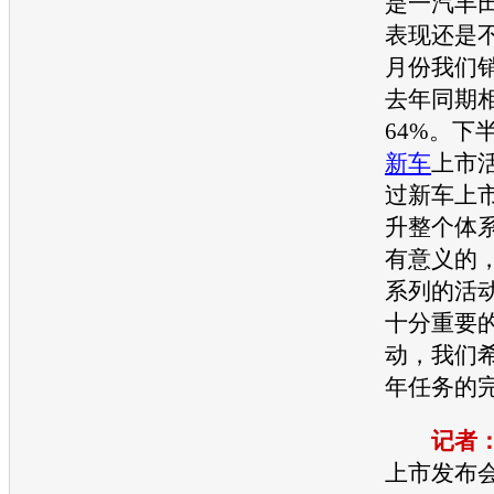
是
一汽丰
表现还是
月份我们销
去年同期
64%。下
新车
上市
过
新车
上
升整个体
有意义的
系列的活
十分重要
动，我们
年任务的
记者
上市发布