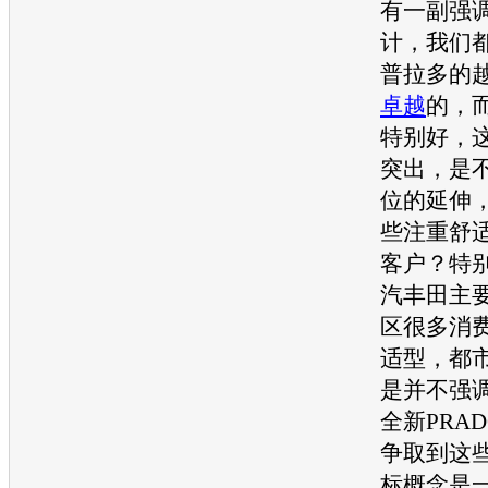
有一副强
计，我们都
普拉多
的
卓越
的，
特别好，
突出，是
位的延伸
些注重舒
客户？特
汽丰田
主
区很多消
适型，都
是并不强
全新PRAD
争取到这
标概念是