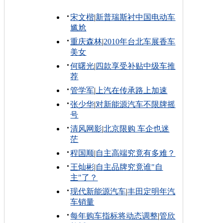
宋文楷
|
新普瑞斯衬中国电动车
尴尬
重庆森林
|
2010年台北车展香车
美女
何曙光
|
四款享受补贴中级车推
荐
管学军
|
上汽在传承路上加速
张少华
|
对新能源汽车不限牌摇
号
清风网影
|
北京限购 车企也迷
茫
程国顺
|
自主高端究竟有多难？
王灿彬
|
自主品牌究竟谁"自
主"了？
现代新能源汽车
|
丰田定明年汽
车销量
每年购车指标将动态调整
|
管欣