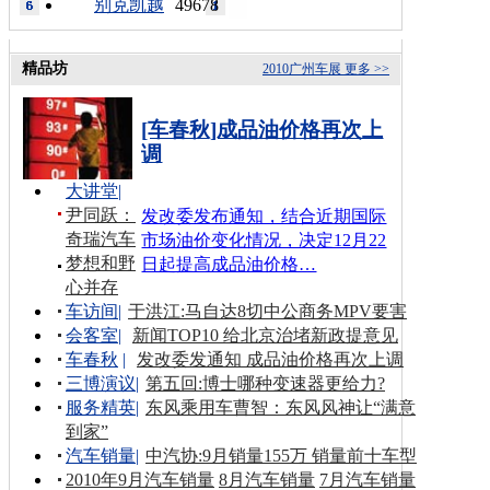
别克凯越
49678
精品坊
2010广州车展
更多 >>
[车春秋]成品油价格再次上
调
大讲堂
|
尹同跃：
发改委发布通知，结合近期国际
奇瑞汽车
市场油价变化情况，决定12月22
梦想和野
日起提高成品油价格…
心并存
车访间
|
于洪江:马自达8切中公商务MPV要害
会客室
|
新闻TOP10 给北京治堵新政提意见
车春秋
|
发改委发通知 成品油价格再次上调
三博演议
|
第五回:博士哪种变速器更给力?
服务精英
|
东风乘用车曹智：东风风神让“满意
到家”
汽车销量
|
中汽协:9月销量155万 销量前十车型
2010年9月汽车销量
8月汽车销量
7月汽车销量