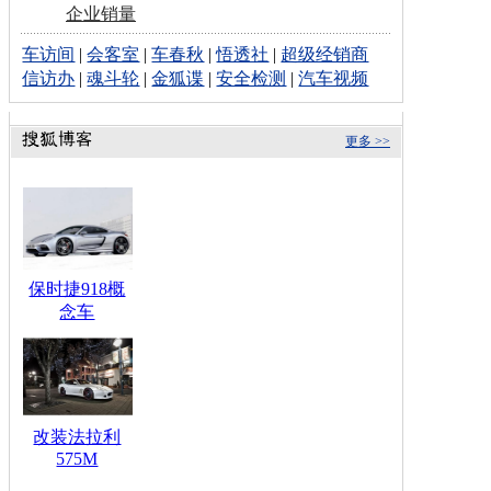
企业销量
车访间
|
会客室
|
车春秋
|
悟透社
|
超级经销商
信访办
|
魂斗轮
|
金狐谍
|
安全检测
|
汽车视频
更多 >>
保时捷918概
念车
改装法拉利
575M