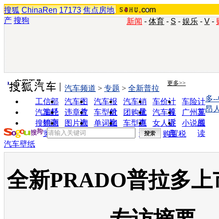
搜狐
ChinaRen
17173
焦点房地
产
搜狗
新闻
-
体育
-
S
-
娱乐
-
V
-
实用工具
更多>>
汽车频道
>
专题
>
全新普拉
多-
工信部
汽车图
汽车报
汽车销
车价计
车险计
昂
油耗
片
价
量
算
算
汽车经
违章查
车型对
团购优
汽车投
广州车
销商
询
比
惠
诉
展
搜狗浏
图片欣
单词翻
车型查
女人宝
小说阅
览器
赏
译
询
典
读
购置税
汽车壁纸
全新PRADO普拉多