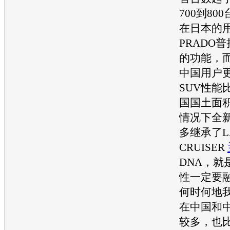
700到8
在日本的
PRADO
普
的功能，
中国用户
SUV
性能
国国土面
情况下全新
多
继承了L
CRUISER
DNA，就
性一定要
何时何地
在中国和
较多，也