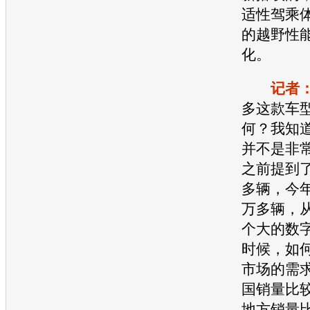
适性驾乘
的越野性
化。
记者
多
这款车
何？我知
并不是非
之前提到
多辆，今
万多辆，
个大的数
时候，如
市场的需
国
销量
比
地方
销量