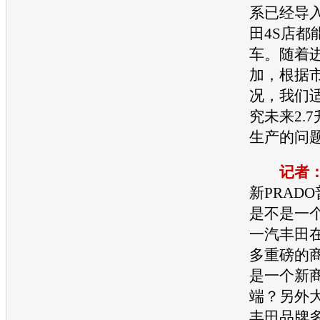
系已经导
田
4S店都
车。随着
加，根据
况，我们
究未来2.
生产的问
记者
新PRADO
是不是一
一汽丰田
多重磅的
是一个新
端？另外
丰田
品牌