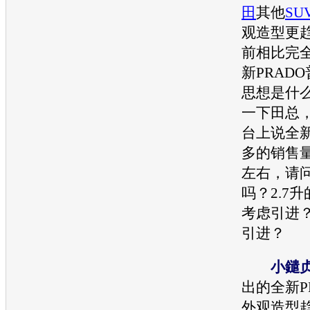
田
其他
SU
观造型更
前相比完
新PRADO
思想是什
一下田总
台上说全新
多
的销售
左右，请
吗？2.7
考虑引进
引进？
小鑓
出的全新P
外观造型