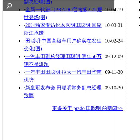
副总经理(图)
·
全新一代进口PRADO普拉多2.7L耀
10-04-19
世登场(图)
·
20时独家专访松木秀明田聪明:回应
10-03-31
浙江承诺
·
田聪明:中国高级车用户确实在发生
10-02-24
变化(图)
·
一汽丰田副总经理田聪明:明年50万
09-12-09
辆不是难题
·
一汽丰田田聪明:拉大一汽丰田华南
09-11-30
优势
·
新皇冠发布会 田聪明常务副总经理
09-10-30
致辞
更多关于
prado 田聪明
的新闻>>