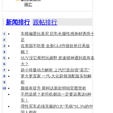
祸亡
新闻排行
跟帖排行
车模偏爱比基尼 巨乳长腿性感身材诱惑十
足
在美国不吃香 全新GL8升级欲抢日系饭
碗？
SUV没它甭想玩越野 差速锁神通到底有多
大？
超小排量动力解析 上汽打造自强“蓝芯”
更大更宜家 一汽-大众蔚领顶配版实拍解
析
颜值有提升 斯柯达新款明锐官图赏析
不想追尾？老司机都说一定要远离这6种
车！
理性买车必须克服的5大“毛病”91.3%的中
国人都有