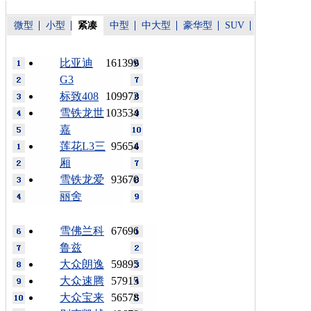
微型
小型
紧凑
中型
中大型
豪华型
SUV
比亚迪
161399
G3
标致408
109973
雪铁龙世
103534
嘉
莲花L3三
95654
厢
雪铁龙爱
93670
丽舍
雪佛兰科
67696
鲁兹
大众朗逸
59895
大众速腾
57915
大众宝来
56578