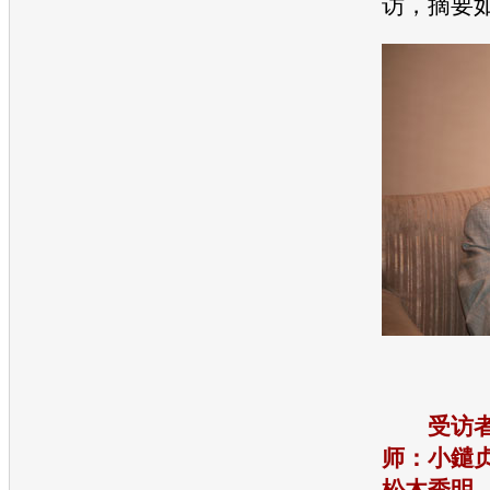
访，摘要
受访
师：小鑓
松木秀明