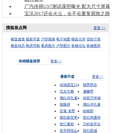
广汽传祺GS7测试谍照曝光 配大尺寸屏幕
宝沃2017还会火么，会不会重复观致之路
搜狐焦点网
更多 >>
楼盘速查
最新开盘
户型搜索
电子地图
楼盘点评
贷款计算
楼盘动态
购房导航
看房图片
户型图片
装修论坛
装修图库
热销楼盘推荐
更多>>
最新开盘
更多>>
绿地国宝21
领秀慧谷
北京方糖
澜馨墅
潮白河孔雀
绿宸万华城
国隆府
潮白河孔雀
宏泰·美墅
铂铭郡
廊坊新世界
世纪鸿通州
智汇雅苑
万科首开台
首开熙悦山
世纪星城