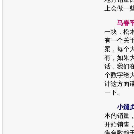
上会做一
马春
一块，松木
有一个关
案，每个
有，如果
话，我们
个数字给
计这方面
一下。
小鑓
本的
销量
，
开始销售
售台数趋