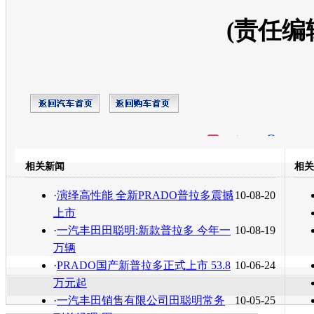
(责任编
开心网
人人网
豆瓣
相关新闻
相关
转发至：
·
演绎高性能 全新PRADO普拉多震撼
10-08-20
上市
·
一汽丰田田聪明:新款普拉多 今年一
10-08-19
万辆
·
PRADO国产新普拉多正式上市 53.8
10-06-24
万元起
·
一汽丰田销售有限公司田聪明常务
10-05-25