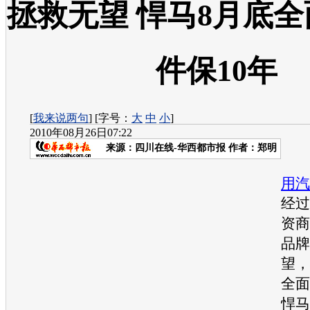
拯救无望 悍马8月底
件保10年
[
我来说两句
] [字号：
大
中
小
]
2010年08月26日07:22
来源：
四川在线-华西都市报
作者：郑明
近
用汽
经过
资商
品牌
望，
全面
悍马