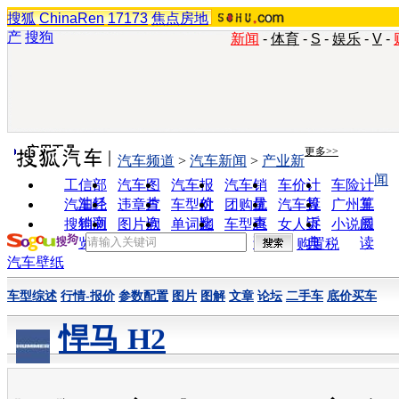
搜狐
ChinaRen
17173
焦点房地
产
搜狗
新闻
-
体育
-
S
-
娱乐
-
V
-
实用工具
更多>>
汽车频道
>
汽车新闻
>
产业新
闻
工信部
汽车图
汽车报
汽车销
车价计
车险计
油耗
片
价
量
算
算
汽车经
违章查
车型对
团购优
汽车投
广州车
销商
询
比
惠
诉
展
搜狗浏
图片欣
单词翻
车型查
女人宝
小说阅
览器
赏
译
询
典
读
购置税
汽车壁纸
车型综述
行情-报价
参数配置
图片
图解
文章
论坛
二手车
底价买车
悍马 H2