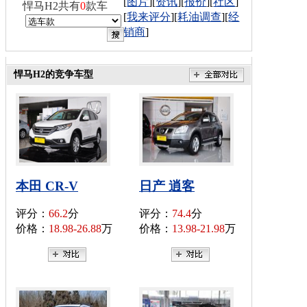
[
图片
][
资讯
][
报价
][
社区
]
悍马H2共有
0
款车
[
我来评分
][
耗油调查
][
经
销商
]
悍马H2的竞争车型
本田 CR-V
日产 逍客
评分：
66.2
分
评分：
74.4
分
价格：
18.98-26.88
万
价格：
13.98-21.98
万