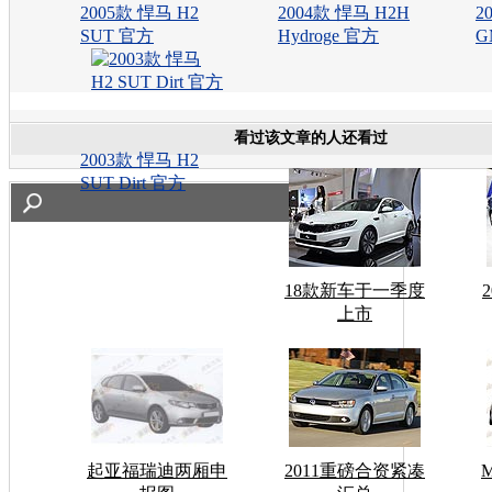
2005款 悍马 H2
2004款 悍马 H2H
2
SUT 官方
Hydroge 官方
G
看过该文章的人还看过
2003款 悍马 H2
SUT Dirt 官方
18款新车于一季度
上市
起亚福瑞迪两厢申
2011重磅合资紧凑