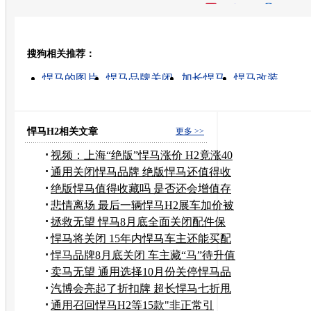
开心网
人人网
豆瓣
搜狗相关推荐：
转发至：
悍马的图片
悍马品牌关闭
加长悍马
悍马改装
拯救全集在线观看
悍马品牌为什么关闭
加长型悍马
悍马配件
悍马汽车
悍马图片
悍马H2相关文章
更多 >>
视频：上海“绝版”悍马涨价 H2竟涨40
万
通用关闭悍马品牌 绝版悍马还值得收
藏吗
绝版悍马值得收藏吗 是否还会增值存
争议
悲情离场 最后一辆悍马H2展车加价被
预定
拯救无望 悍马8月底全面关闭配件保
10年
悍马将关闭 15年内悍马车主还能买配
件
悍马品牌8月底关闭 车主藏“马”待升值
卖马无望 通用选择10月份关停悍马品
牌
汽博会亮起了折扣牌 超长悍马七折甩
货
通用召回悍马H2等15款"非正常引