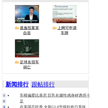
逃逸投案算
上网可申请
自首
车牌
足球名宿车
祸亡
新闻排行
跟帖排行
车模偏爱比基尼 巨乳长腿性感身材诱惑十
足
在美国不吃香 全新GL8升级欲抢日系饭