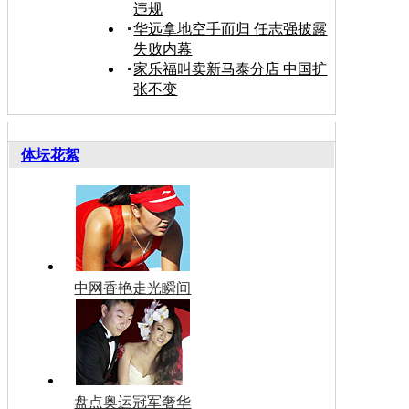
违规
华远拿地空手而归 任志强披露
失败内幕
家乐福叫卖新马泰分店 中国扩
张不变
体坛花絮
中网香艳走光瞬间
盘点奥运冠军奢华