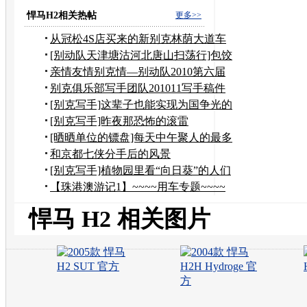
进"车型
悍马H2相关热帖
更多>>
从冠松4S店买来的新别克林荫大道车
竟然是辆问题车！
[别动队天津塘沽河北唐山扫荡行]包饺
子吃海鲜晒腊肠
亲情友情别克情—别动队2010第六届
年会
别克俱乐部写手团队201011写手稿件
汇总专贴
[别克写手]这辈子也能实现为国争光的
梦想
[别克写手]昨夜那恐怖的滚雷
[晒晒单位的镖盘]每天中午聚人的最多
的地方
和京都七侠分手后的风景
[别克写手]植物园里看“向日葵”的人们
【珠港澳游记1】~~~~用车专题~~~~
悍马H3
悍马 H2 相关图片