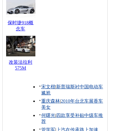
保时捷918概
念车
改装法拉利
575M
宋文楷
|
新普瑞斯衬中国电动车
尴尬
重庆森林
|
2010年台北车展香车
美女
何曙光
|
四款享受补贴中级车推
荐
管学军
|
上汽在传承路上加速