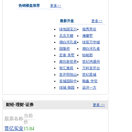
热销楼盘推荐
更多>>
最新开盘
更多>>
绿地国宝21
领秀慧谷
北京方糖
澜馨墅
潮白河孔雀
绿宸万华城
国隆府
潮白河孔雀
宏泰·美墅
铂铭郡
廊坊新世界
世纪鸿通州
智汇雅苑
万科首开台
首开熙悦山
世纪星城
首城国际中
顺鑫·华玺
绿城·御园
远洋一方
财经·理财·证券
更多 >>
当前
股票名称
价
晋亿实业
15.84