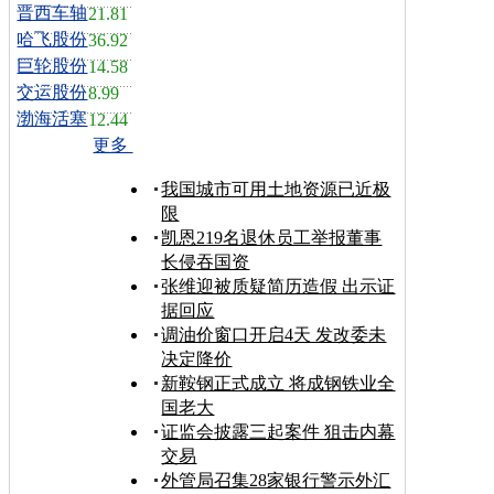
晋西车轴
21.81
哈飞股份
36.92
巨轮股份
14.58
交运股份
8.99
渤海活塞
12.44
更多
我国城市可用土地资源已近极
限
凯恩219名退休员工举报董事
长侵吞国资
张维迎被质疑简历造假 出示证
据回应
调油价窗口开启4天 发改委未
决定降价
新鞍钢正式成立 将成钢铁业全
国老大
证监会披露三起案件 狙击内幕
交易
外管局召集28家银行警示外汇