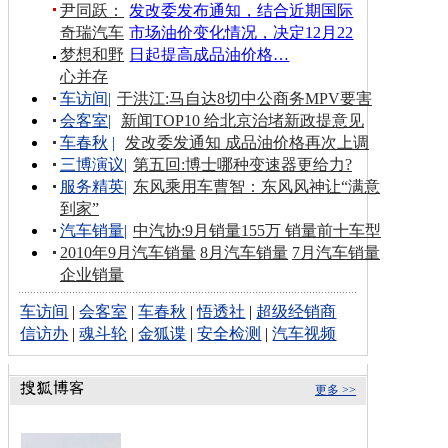
尹同跃：
发改委发布通知，结合近期国际
奇瑞汽车
市场油价变化情况，决定12月22
梦想和野
日起提高成品油价格…
心并存
车访间
|
于洪江:马自达8切中公商务MPV要害
会客室
|
新闻TOP10 给北京治堵新政提意见
车春秋
|
发改委发通知 成品油价格再次上调
三博演议
|
第五回:博士哪种变速器更给力?
服务精英
|
东风乘用车曹智：东风风神让“满意
到家”
汽车销量
|
中汽协:9月销量155万 销量前十车型
2010年9月汽车销量
8月汽车销量
7月汽车销量
企业销量
车访间
|
会客室
|
车春秋
|
悟透社
|
超级经销商
信访办
|
魂斗轮
|
金狐谍
|
安全检测
|
汽车视频
更多 >>