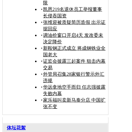
限
凯恩219名退休员工举报董事
长侵吞国资
张维迎被质疑简历造假 出示证
据回应
调油价窗口开启4天 发改委未
决定降价
新鞍钢正式成立 将成钢铁业全
国老大
证监会披露三起案件 狙击内幕
交易
外管局召集28家银行警示外汇
违规
华远拿地空手而归 任志强披露
失败内幕
家乐福叫卖新马泰分店 中国扩
张不变
体坛花絮