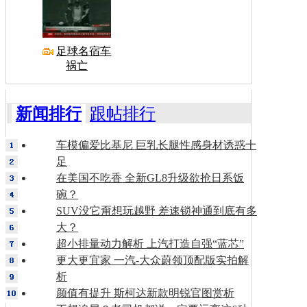
足球名宿车
祸亡
新闻排行
跟帖排行
车模偏爱比基尼 巨乳长腿性感身材诱惑十
足
在美国不吃香 全新GL8升级欲抢日系饭
碗？
SUV没它甭想玩越野 差速锁神通到底有多
大？
超小排量动力解析 上汽打造自强“蓝芯”
更大更宜家 一汽-大众蔚领顶配版实拍解
析
颜值有提升 斯柯达新款明锐官图赏析