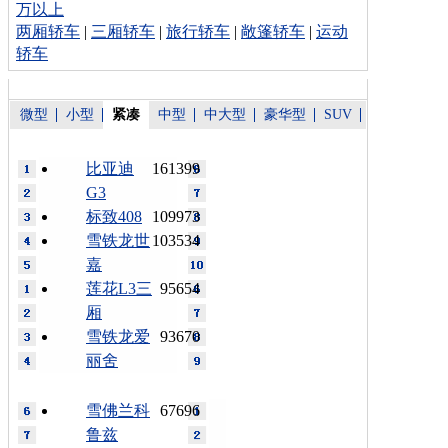
万以上
两厢轿车
|
三厢轿车
|
旅行轿车
|
敞篷轿车
|
运动
轿车
微型
小型
紧凑
中型
中大型
豪华型
SUV
比亚迪
161399
G3
标致408
109973
雪铁龙世
103534
嘉
莲花L3三
95654
厢
雪铁龙爱
93670
丽舍
雪佛兰科
67696
鲁兹