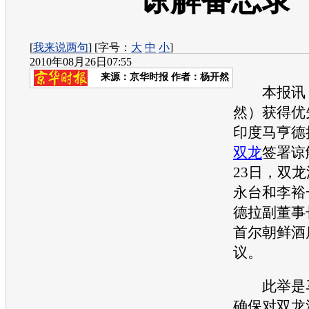
谅解备忘录
[
我来说两句
] [字号：
大
中
小
]
2010年08月26日07:55
来源：
京华时报
作者：杨开然
本报讯 
然）获得优
印度马亨德
双龙
签署谅
23日，
双龙
永台和李裕
德拉副董事
首尔朝鲜酒
议。
此举是马
确保对
双龙