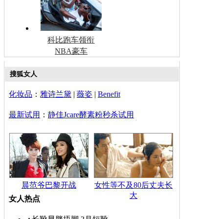
科比跑车领衔
NBA豪车
搜狐女人
化妆品
：
雅诗兰黛
|
薇姿
|
Benefit
最新试用
：
静佳Jcare酵素粉秒杀试用
晨范爷巴黎开战
女性等不及80后丈夫长
大
女人热点