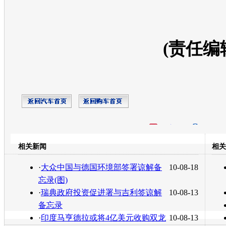
(责任编
开心网
人人网
豆瓣
相关新闻
相关
转发至：
·
大众中国与德国环境部签署谅解备
10-08-18
忘录(图)
·
瑞典政府投资促进署与吉利签谅解
10-08-13
备忘录
·
印度马亨德拉或将4亿美元收购双龙
10-08-13