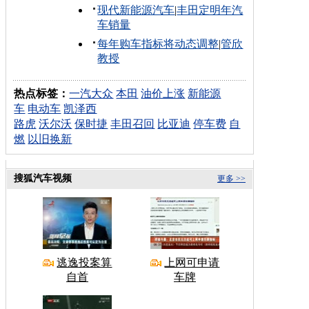
现代新能源汽车
|
丰田定明年汽
车销量
每年购车指标将动态调整
|
管欣
教授
热点标签：
一汽大众
本田
油价上涨
新能源
车
电动车
凯泽西
路虎
沃尔沃
保时捷
丰田召回
比亚迪
停车费
自
燃
以旧换新
搜狐汽车视频
更多 >>
逃逸投案算
上网可申请
自首
车牌