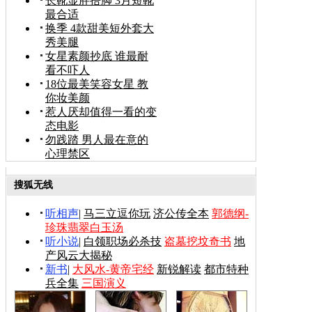
长靴显胖捂脚 3月短靴
最合适
换季 4款甜美短外套大
秀美腿
女星素颜抄底 谁最耐
看不吓人
18位最美笑容女星 教
你妆美颜
惹人厌却值得一看的变
态电影
勿践踏 男人最在意的
心理禁区
搜狐无线
听相声
|
马三立逗你玩
济公传全本
郭德纲-
珍珠翡翠白玉汤
听小说
|
白领职场必杀技
盗墓挖坟奇书
地
产风云大揭秘
新书
|
大风水-黄帝宅经
新锐解读
都市特种
兵全集
三国演义