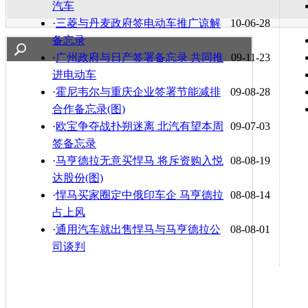
汽车
·
三菱与丹麦政府签电动车推广谅解
10-06-28
备忘录
·
广州政府与日产签署备忘录 共同推
09-11-23
进电动车
·
霍尼韦尔与重庆企业签署节能减排
09-08-28
合作备忘录(图)
·
欧宝争夺战扑朔迷离 北汽有望本周
09-07-03
签备忘录
·
马亨德拉无意买悍马 将斥资购入悦
08-08-19
达股份(图)
·
悍马买家圈定中俄印车企 马亨德拉
08-08-14
占上风
·
通用汽车就出售悍马与马亨德拉公
08-08-01
司谈判