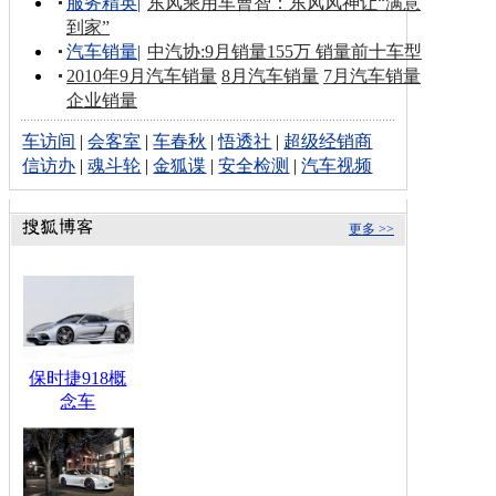
服务精英
|
东风乘用车曹智：东风风神让“满意
到家”
汽车销量
|
中汽协:9月销量155万 销量前十车型
2010年9月汽车销量
8月汽车销量
7月汽车销量
企业销量
车访间
|
会客室
|
车春秋
|
悟透社
|
超级经销商
信访办
|
魂斗轮
|
金狐谍
|
安全检测
|
汽车视频
更多 >>
保时捷918概
念车