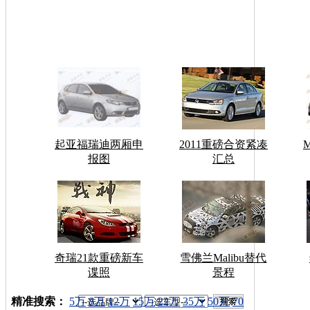
起亚福瑞迪两厢申
2011重磅合资紧凑
报图
汇总
奇瑞21款重磅新车
雪佛兰Malibu替代
谍照
景程
车型搜索：
精准搜索：
5万
8万
12万
15万
22万
35万
50万
70