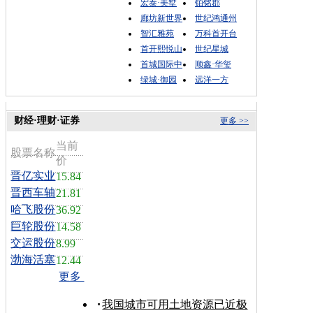
宏泰·美墅
铂铭郡
廊坊新世界
世纪鸿通州
智汇雅苑
万科首开台
首开熙悦山
世纪星城
首城国际中
顺鑫·华玺
绿城·御园
远洋一方
财经·理财·证券
更多 >>
当前
股票名称
价
晋亿实业
15.84
晋西车轴
21.81
哈飞股份
36.92
巨轮股份
14.58
交运股份
8.99
渤海活塞
12.44
更多
我国城市可用土地资源已近极