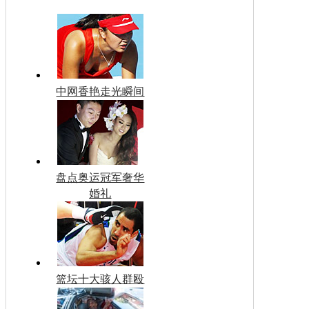
中网香艳走光瞬间
盘点奥运冠军奢华
婚礼
篮坛十大骇人群殴