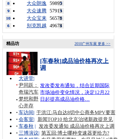
大众朗逸
59895
大众速腾
57915
大众宝来
56578
别克凯越
49678
精品坊
2010广州车展
更多 >>
[车春秋]成品油价格再次上
调
大讲堂
|
尹同跃：
发改委发布通知，结合近期国际
奇瑞汽车
市场油价变化情况，决定12月22
梦想和野
日起提高成品油价格…
心并存
车访间
|
于洪江:马自达8切中公商务MPV要害
会客室
|
新闻TOP10 给北京治堵新政提意见
车春秋
|
发改委发通知 成品油价格再次上调
三博演议
|
第五回:博士哪种变速器更给力?