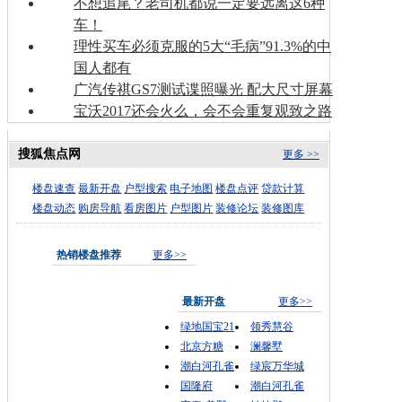
不想追尾？老司机都说一定要远离这6种
车！
理性买车必须克服的5大“毛病”91.3%的中
国人都有
广汽传祺GS7测试谍照曝光 配大尺寸屏幕
宝沃2017还会火么，会不会重复观致之路
搜狐焦点网
更多 >>
楼盘速查
最新开盘
户型搜索
电子地图
楼盘点评
贷款计算
楼盘动态
购房导航
看房图片
户型图片
装修论坛
装修图库
热销楼盘推荐
更多>>
最新开盘
更多>>
绿地国宝21
领秀慧谷
北京方糖
澜馨墅
潮白河孔雀
绿宸万华城
国隆府
潮白河孔雀