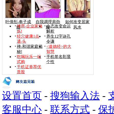
叶倩彤-奉子成
自我调理肩劲
如何改变居家
禅商-企业家修
心态改变命运
婚
腰
风水
炼!
解析
经穴健康1点
养生12字诀孔
通-头
令谦
禅-和谐家庭揭
<道德经>的大
秘!
智慧
吃喝玩乐一站
手机签名彰显
式购
个性
手机证券荐优
质股
设置首页
-
搜狗输入法
-
客服中心
-
联系方式
-
保