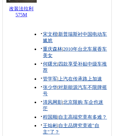
改装法拉利
575M
宋文楷
|
新普瑞斯衬中国电动车
尴尬
重庆森林
|
2010年台北车展香车
美女
何曙光
|
四款享受补贴中级车推
荐
管学军
|
上汽在传承路上加速
张少华
|
对新能源汽车不限牌摇
号
清风网影
|
北京限购 车企也迷
茫
程国顺
|
自主高端究竟有多难？
王灿彬
|
自主品牌究竟谁"自
主"了？