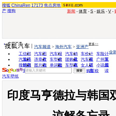
搜狐
ChinaRen
17173
焦点房地
产
搜狗
新闻
-
体育
-
S
-
娱乐
-
V
-
实用工具
更多>>
汽车频道
>
海外汽车
>
亚洲产
业
工信部
汽车图
汽车报
汽车销
车价计
车险计
油耗
片
价
量
算
算
汽车经
违章查
车型对
团购优
汽车投
广州车
销商
询
比
惠
诉
展
搜狗浏
图片欣
单词翻
车型查
女人宝
小说阅
览器
赏
译
询
典
读
购置税
汽车壁纸
印度马亨德拉与韩国