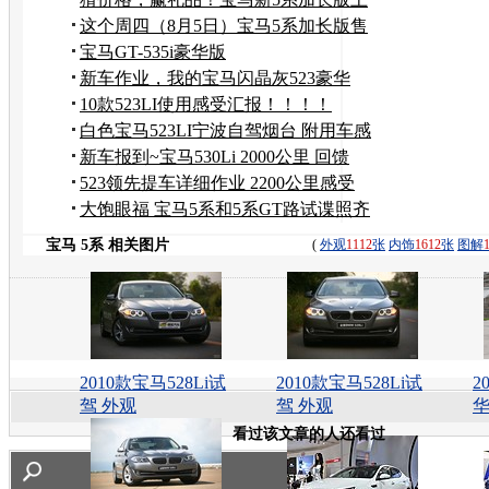
市价格有奖竞猜
这个周四（8月5日）宝马5系加长版售
价对外发布
宝马GT-535i豪华版
新车作业，我的宝马闪晶灰523豪华
版，多图。
10款523LI使用感受汇报！！！！
白色宝马523LI宁波自驾烟台 附用车感
受
新车报到~宝马530Li 2000公里 回馈
523领先提车详细作业 2200公里感受
大饱眼福 宝马5系和5系GT路试谍照齐
曝光
宝马 5系 相关图片
(
外观
1112
张
内饰
1612
张
图解
2010款宝马528Li试
2010款宝马528Li试
2
驾 外观
驾 外观
华
看过该文章的人还看过