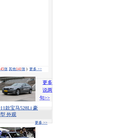
145
张
其他
141
张
)
更多 >>
更多
说两
句>>
011款宝马528Li 豪
型 外观
更多 >>