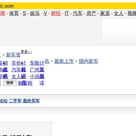
新闻
-
体育
-
S
-
娱乐
-
V
-
财经
-
IT
-
汽车
-
房产
-
家居
-
女人
-
视
更多>>
道
>
新车资
讯
>
最新上市
>
国内新车
车销
车价计
车险计
量
算
算
购优
汽车投
广州车
惠
诉
展
型查
女人宝
小说阅
询
典
读
购置税
论坛
二手车
底价买车