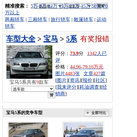
车型搜索：
精准搜索：
5万
8万
12万
15万
22万
35万
50万
70
万以上
两厢轿车
|
三厢轿车
|
旅行轿车
|
敞篷轿车
|
运动
轿车
车型大全
>
宝马
>
5系
有奖报错
评分：
73.9
分
1342
人已
评
价格：
44.96-79.16万元
图片
4483
张
文章
427
篇
[
图片
][
资讯
][
报价
][
社区
]
宝马5系共有
9
款车
[
我来评分
][
耗油调查
][
经
销商
]
宝马5系的竞争车型