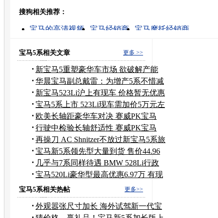
豆瓣
搜狗相关推荐：
转发至：
宝马的高清视频
宝马经销商
宝马摩托经销商
宝马摩托车车型
宝马经销商的消息
宝马x1价格
宝
宝马摩托车经销商
宝马汽车报价
宝马二手汽车
宝马5系相关文章
更多 >>
新宝马5重塑豪华车市场 欲破解产能
困局
华晨宝马副总戴雷：为增产5系不惜减
产3系
新宝马523Li沪上有现车 价格暂无优惠
宝马5系上市 523Li现车需加价5万元左
右
欧美长轴距豪华车对决 赛威PK宝马
528Li
行驶中检验长轴舒适性 赛威PK宝马
528Li
再操刀 AC Shnitzer不放过新宝马5系旅
行版
宝马新5系领先型大量到货 售价44.96
万元
几乎与7系同样待遇 BMW 528Li行政
+激情
宝马520Li豪华型最高优惠6.97万 有现
车
宝马5系相关热帖
更多>>
外观嚣张尺寸加长 海外试驾新一代宝
马5系535i
猜价格，赢礼品！宝马新5系加长版上