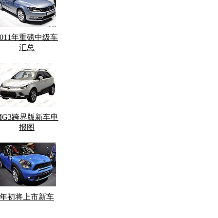
2011年重磅中级车
汇总
MG3跨界版新车申
报图
年初将上市新车