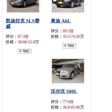
凯迪拉克 SLS赛
奥迪 A6L
威
评分：
69.5
分
评分：
87.3
分
价格：
35.5-74.26
万
价格：
38.88-52.8
万
沃尔沃 S80L
评分：
77.0
分
价格：
36.8-65.86
万