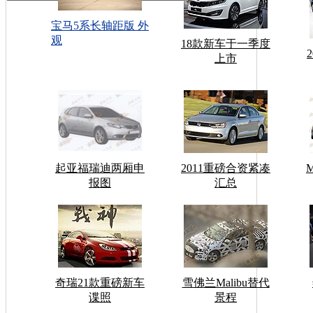
宝马5系长轴距版 外
观
18款新车于一季度
上市
起亚福瑞迪两厢申
2011重磅合资紧凑
报图
汇总
奇瑞21款重磅新车
雪佛兰Malibu替代
谍照
景程