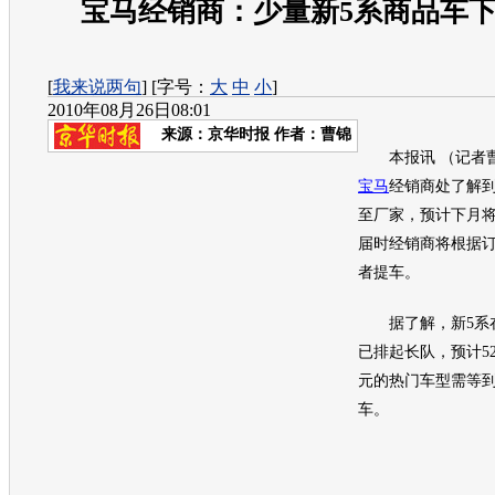
宝马经销商：少量新5系商品车
[
我来说两句
] [字号：
大
中
小
]
2010年08月26日08:01
来源：
京华时报
作者：曹锦
本报讯 （记者曹
宝马
经销商处了解
至厂家，预计下月
届时经销商将根据
者提车。
据了解，
新5系
已排起长队，预计523
元的热门车型需等
车。