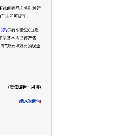
下线的商品车将陆续运
的车主即可提车。
款
5系
仍有少量520Li及
余车型基本均已停产售
有7万元-8万元的现金
(责任编辑：冯博)
[
我来说两句
]
收起