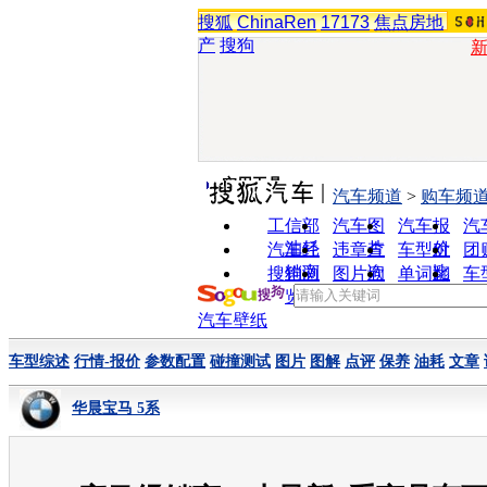
搜狐
ChinaRen
17173
焦点房地
产
搜狗
实用工具
汽车频道
>
购车频
工信部
汽车图
汽车报
汽
油耗
片
价
汽车经
违章查
车型对
团
销商
询
比
搜狗浏
图片欣
单词翻
车
览器
赏
译
汽车壁纸
车型综述
行情-报价
参数配置
碰撞测试
图片
图解
点评
保养
油耗
文章
华晨宝马 5系