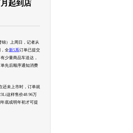
下月起到店
锦）上周日，记者从
到，全
新5系
订单已提交
将有少量商品车送达，
订单先后顺序通知消费
在还未上市时，订单就
Li这样售价48.96万
到年底或明年初才可提