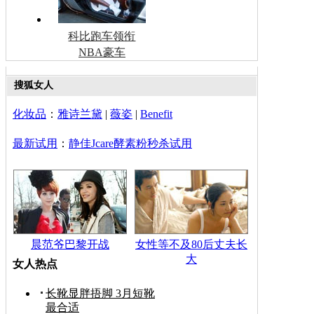
科比跑车领衔
NBA豪车
搜狐女人
化妆品
：
雅诗兰黛
|
薇姿
|
Benefit
最新试用
：
静佳Jcare酵素粉秒杀试用
晨范爷巴黎开战
女性等不及80后丈夫长
大
女人热点
长靴显胖捂脚 3月短靴
最合适