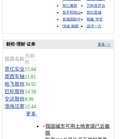
智汇雅苑
万科首开台
首开熙悦山
世纪星城
首城国际中
顺鑫·华玺
绿城·御园
远洋一方
财经·理财·证券
更多 >>
当前
股票名称
价
晋亿实业
15.84
晋西车轴
21.81
哈飞股份
36.92
巨轮股份
14.58
交运股份
8.99
渤海活塞
12.44
更多
我国城市可用土地资源已近极
限