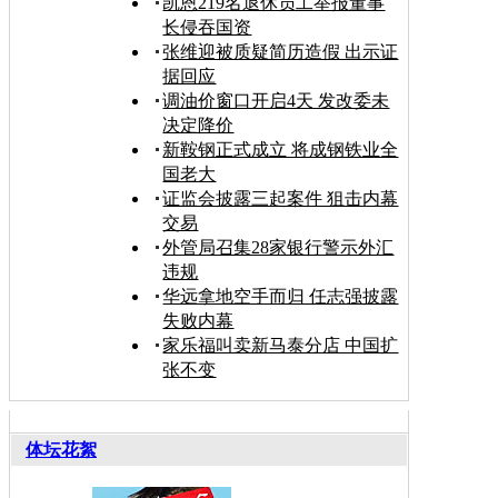
凯恩219名退休员工举报董事
长侵吞国资
张维迎被质疑简历造假 出示证
据回应
调油价窗口开启4天 发改委未
决定降价
新鞍钢正式成立 将成钢铁业全
国老大
证监会披露三起案件 狙击内幕
交易
外管局召集28家银行警示外汇
违规
华远拿地空手而归 任志强披露
失败内幕
家乐福叫卖新马泰分店 中国扩
张不变
体坛花絮