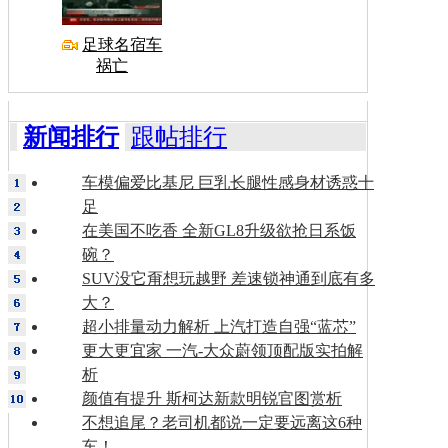
足球名宿车
祸亡
新闻排行
跟帖排行
车模偏爱比基尼 巨乳长腿性感身材诱惑十
足
在美国不吃香 全新GL8升级欲抢日系饭
碗？
SUV没它甭想玩越野 差速锁神通到底有多
大？
超小排量动力解析 上汽打造自强“蓝芯”
更大更宜家 一汽-大众蔚领顶配版实拍解
析
颜值有提升 斯柯达新款明锐官图赏析
不想追尾？老司机都说一定要远离这6种
车！