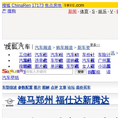
搜狐
ChinaRen
17173
焦点房地
产
搜狗
新闻
-
体育
-
S
-
娱乐
-
V
-
实用工具
更多>>
汽车频道
>
购车频道
>
新车资
讯
工信部
汽车图
汽车报
汽车销
车价计
车险计
油耗
片
价
量
算
算
汽车经
违章查
车型对
团购优
汽车投
广州车
销商
询
比
惠
诉
展
搜狗浏
图片欣
单词翻
车型查
女人宝
小说阅
览器
赏
译
询
典
读
购置税
汽车壁纸
车型综述
参数配置
图片
图解
点评
文章
论坛
底价买车
海马郑州 福仕达新腾达