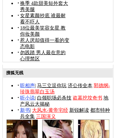
换季 4款甜美短外套大
秀美腿
女星素颜抄底 谁最耐
看不吓人
18位最美笑容女星 教
你妆美颜
惹人厌却值得一看的变
态电影
勿践踏 男人最在意的
心理禁区
搜狐无线
听相声
|
马三立逗你玩
济公传全本
郭德纲-
珍珠翡翠白玉汤
听小说
|
白领职场必杀技
盗墓挖坟奇书
地
产风云大揭秘
新书
|
大风水-黄帝宅经
新锐解读
都市特种
兵全集
三国演义