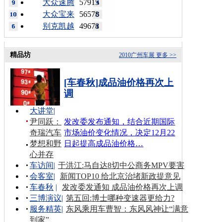
大众速腾
57915
大众宝来
56578
别克凯越
49678
精品坊
2010广州车展
更多 >>
[车春秋]成品油价格再次上
调
大讲堂
|
尹同跃：
发改委发布通知，结合近期国际
奇瑞汽车
市场油价变化情况，决定12月22
梦想和野
日起提高成品油价格…
心并存
车访间
|
于洪江:马自达8切中公商务MPV要害
会客室
|
新闻TOP10 给北京治堵新政提意见
车春秋
|
发改委发通知 成品油价格再次上调
三博演议
|
第五回:博士哪种变速器更给力?
服务精英
|
东风乘用车曹智：东风风神让“满意
到家”