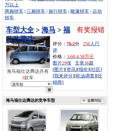
万以上
两厢轿车
|
三厢轿车
|
旅行轿车
|
敞篷轿车
|
运动
轿车
车型大全
>
海马
>
福
有奖报错
仕达腾达
评分：
76.2
分
256
人已
评
价格：
3.68-4.58万元
图片
29
张
文章
36
篇
[
图片
][
资讯
][
报价
][
社区
]
海马福仕达腾达共有
[
我来评分
][
耗油调查
][
经
3
款车
销商
]
海马福仕达腾达的竞争车型