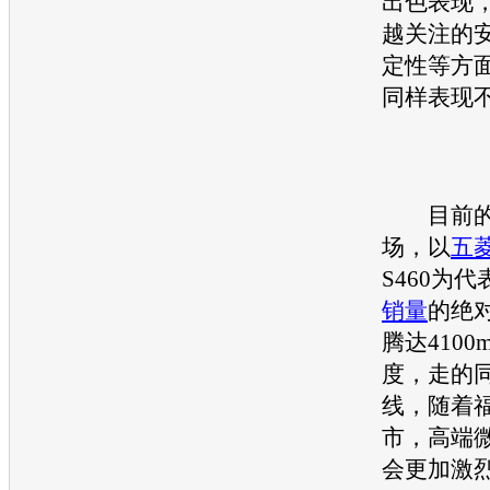
出色表现
越关注的
定性等方
同样表现
目前的
场，以
五
S460为
销量
的绝
腾达410
度，走的
线，随着
市，高端
会更加激