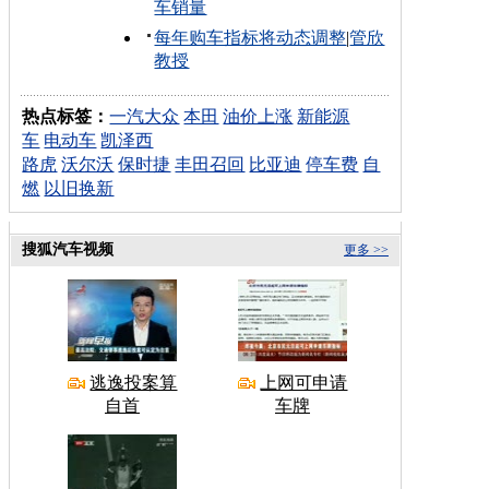
车销量
每年购车指标将动态调整
|
管欣
教授
热点标签：
一汽大众
本田
油价上涨
新能源
车
电动车
凯泽西
路虎
沃尔沃
保时捷
丰田召回
比亚迪
停车费
自
燃
以旧换新
搜狐汽车视频
更多 >>
逃逸投案算
上网可申请
自首
车牌