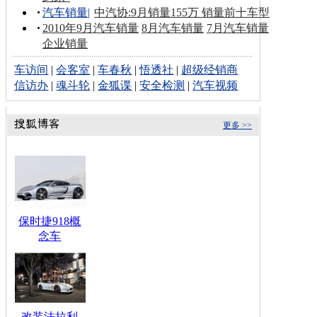
汽车销量
|
中汽协:9月销量155万 销量前十车型
2010年9月汽车销量
8月汽车销量
7月汽车销量
企业销量
车访间
|
会客室
|
车春秋
|
悟透社
|
超级经销商
信访办
|
魂斗轮
|
金狐谍
|
安全检测
|
汽车视频
更多 >>
保时捷918概
念车
改装法拉利