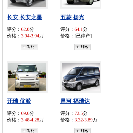
长安 长安之星
五菱 扬光
评分：
62.0
分
评分：
64.1
分
价格：
3.94-3.94
万
价格：[已停产]
开瑞 优派
昌河 福瑞达
评分：
69.6
分
评分：
72.5
分
价格：
3.48-4.28
万
价格：
3.32-3.89
万