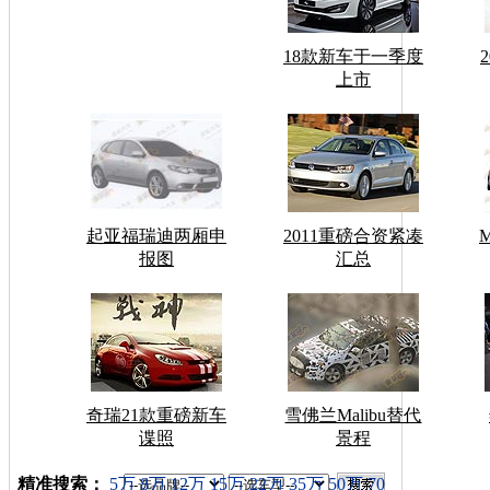
18款新车于一季度
上市
起亚福瑞迪两厢申
2011重磅合资紧凑
报图
汇总
奇瑞21款重磅新车
雪佛兰Malibu替代
谍照
景程
车型搜索：
精准搜索：
5万
8万
12万
15万
22万
35万
50万
70