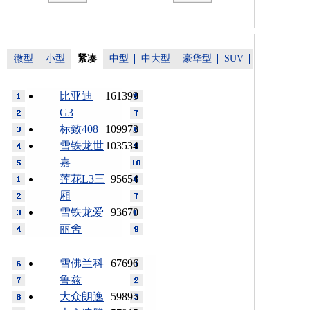
微型
小型
紧凑
中型
中大型
豪华型
SUV
比亚迪
161399
G3
标致408
109973
雪铁龙世
103534
嘉
莲花L3三
95654
厢
雪铁龙爱
93670
丽舍
雪佛兰科
67696
鲁兹
大众朗逸
59895