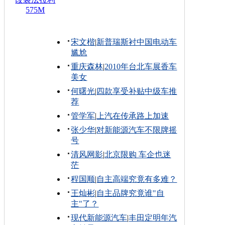
575M
宋文楷
|
新普瑞斯衬中国电动车
尴尬
重庆森林
|
2010年台北车展香车
美女
何曙光
|
四款享受补贴中级车推
荐
管学军
|
上汽在传承路上加速
张少华
|
对新能源汽车不限牌摇
号
清风网影
|
北京限购 车企也迷
茫
程国顺
|
自主高端究竟有多难？
王灿彬
|
自主品牌究竟谁"自
主"了？
现代新能源汽车
|
丰田定明年汽