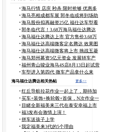
海马行情 店庆 秒杀 限时抢够 优惠多
多
海马亮相成都车展 郭冬临或将到场助
阵
海马股份拟再融资25亿 福仕达车型看
淡
郭冬临代言！3.68万海马福仕达腾达
上市
海马福仕达腾达上市 官方售价3.68万
元起
海马福仕达高端微客定名腾达 效果图
曝光
海马福仕达高端微客将上市 挑战五菱
荣光
海马郑州募资5亿元资金 发展轿车产
品
福州青山骏业海马4S店8月13日起试营
业
车型进入第四代 微车产品拿什么来
PK？
海马福仕达腾达相关热帖
更多>>
红丘导航拉花作业一起上了，期待加
精~~
买车+装饰+换轮毂+首保，N次作业一
次交
目睹全新福美来三代在泰安幸福上市
福3发布会激情上演！
拼车送孩子上学
我定福美来3代的5个理由