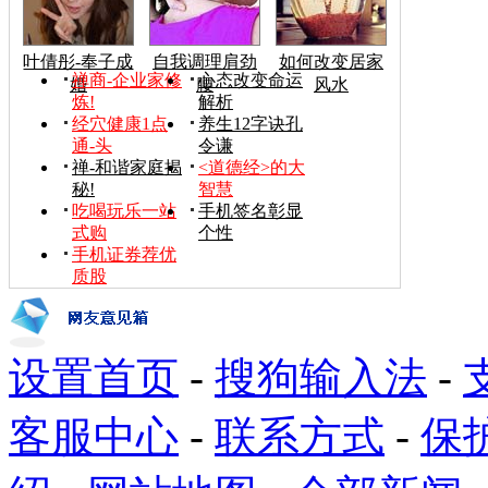
叶倩彤-奉子成
自我调理肩劲
如何改变居家
禅商-企业家修
心态改变命运
婚
腰
风水
炼!
解析
经穴健康1点
养生12字诀孔
通-头
令谦
禅-和谐家庭揭
<道德经>的大
秘!
智慧
吃喝玩乐一站
手机签名彰显
式购
个性
手机证券荐优
质股
设置首页
-
搜狗输入法
-
客服中心
-
联系方式
-
保