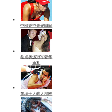
中网香艳走光瞬间
盘点奥运冠军奢华
婚礼
篮坛十大骇人群殴