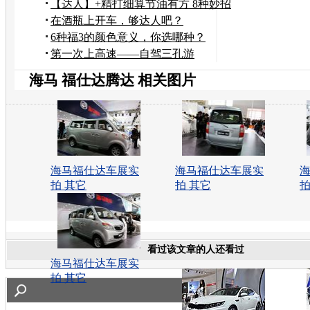
【达人】+精打细算节油有方 8种妙招
帮您轻松省油
在酒瓶上开车，够达人吧？
6种福3的颜色意义，你选哪种？
第一次上高速——自驾三孔游
海马 福仕达腾达 相关图片
海马福仕达车展实
海马福仕达车展实
拍 其它
拍 其它
拍
看过该文章的人还看过
海马福仕达车展实
拍 其它