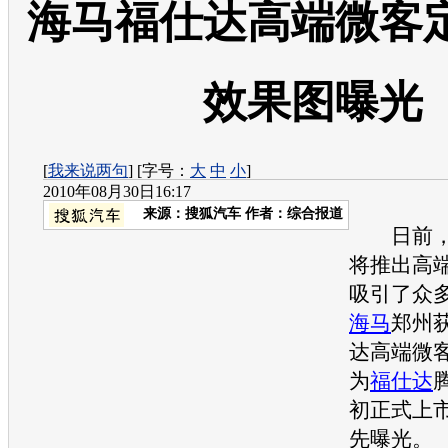
海马福仕达高端微客
效果图曝光
[
我来说两句
] [字号：
大
中
小
]
2010年08月30日16:17
来源：
搜狐汽车
作者：综合报道
日前
将推出高
吸引了众
海马
郑州
达
高端微
为
福仕达
初正式上
先曝光。