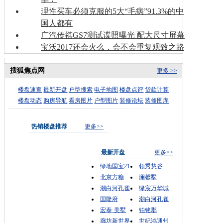
理性买车必须克服的5大“毛病”91.3%的中
国人都有
广汽传祺GS7测试谍照曝光 配大尺寸屏幕
宝沃2017还会火么，会不会重复观致之路
搜狐焦点网
更多 >>
楼盘速查
最新开盘
户型搜索
电子地图
楼盘点评
贷款计算
楼盘动态
购房导航
看房图片
户型图片
装修论坛
装修图库
热销楼盘推荐
更多>>
最新开盘
更多>>
绿地国宝21
领秀慧谷
北京方糖
澜馨墅
潮白河孔雀
绿宸万华城
国隆府
潮白河孔雀
宏泰·美墅
铂铭郡
廊坊新世界
世纪鸿通州