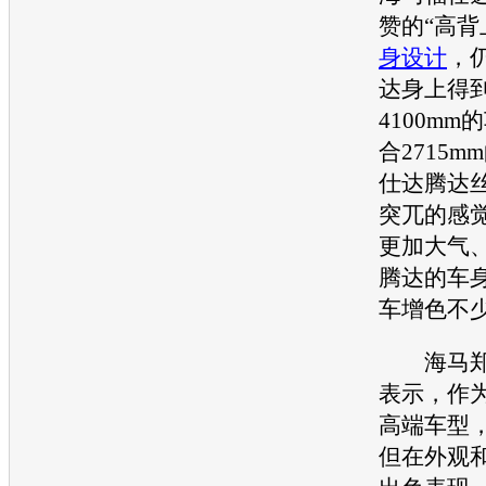
赞的“高背
身设计
，
达身上得
4100m
合2715
仕达
腾达
突兀的感
更加大气
腾达的车
车增色不
海马
表示，作
高端车型
但在外观