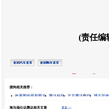
(责任编
开心网
人人网
豆瓣
搜狗相关推荐：
转发至：
效果图的最新图片
腾达科技
北京腾达数码
博古架
腾达路由器如何
展柜效果图
瘦脸针效果图
酒柜效
viger效果图
植发效果图
海马福仕达腾达相关文章
更多 >>