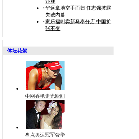
违规
华远拿地空手而归 任志强披露
失败内幕
家乐福叫卖新马泰分店 中国扩
张不变
体坛花絮
中网香艳走光瞬间
盘点奥运冠军奢华