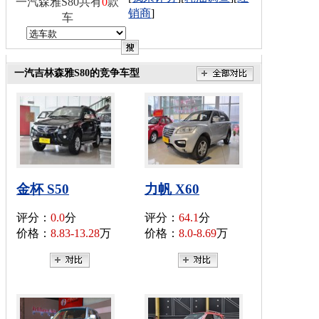
一汽森雅S80共有
0
款
销商
]
车
一汽吉林森雅S80的竞争车型
金杯 S50
力帆 X60
评分：
0.0
分
评分：
64.1
分
价格：
8.83-13.28
万
价格：
8.0-8.69
万