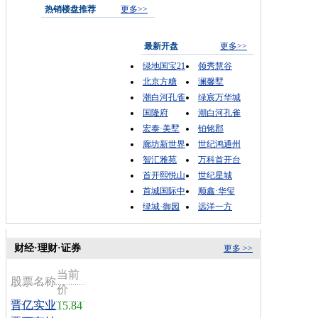
热销楼盘推荐
更多>>
最新开盘
更多>>
绿地国宝21
领秀慧谷
北京方糖
澜馨墅
潮白河孔雀
绿宸万华城
国隆府
潮白河孔雀
宏泰·美墅
铂铭郡
廊坊新世界
世纪鸿通州
智汇雅苑
万科首开台
首开熙悦山
世纪星城
首城国际中
顺鑫·华玺
绿城·御园
远洋一方
财经·理财·证券
更多 >>
当前
股票名称
价
晋亿实业
15.84