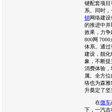
键配套项目
系。同时，
销
网络建设
的推进中并
效果，力争建
800网 70
体系。通过
建设，靓化
象，不断提
消费体验，
属。全方位
络也为
森雅
升奠定了坚
在
微车
下，
一汽吉