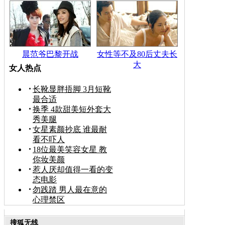
晨范爷巴黎开战
女性等不及80后丈夫长
大
女人热点
长靴显胖捂脚 3月短靴
最合适
换季 4款甜美短外套大
秀美腿
女星素颜抄底 谁最耐
看不吓人
18位最美笑容女星 教
你妆美颜
惹人厌却值得一看的变
态电影
勿践踏 男人最在意的
心理禁区
搜狐无线