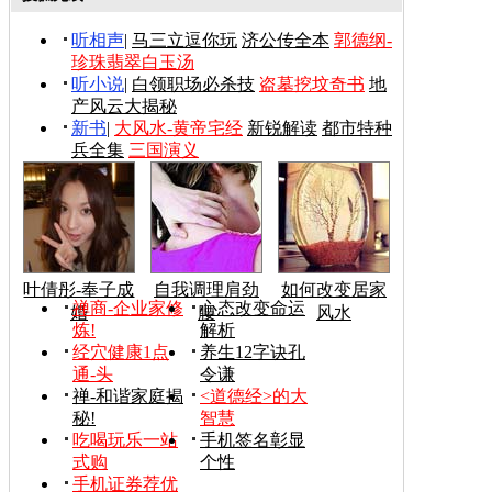
听相声
|
马三立逗你玩
济公传全本
郭德纲-
珍珠翡翠白玉汤
听小说
|
白领职场必杀技
盗墓挖坟奇书
地
产风云大揭秘
新书
|
大风水-黄帝宅经
新锐解读
都市特种
兵全集
三国演义
叶倩彤-奉子成
自我调理肩劲
如何改变居家
禅商-企业家修
心态改变命运
婚
腰
风水
炼!
解析
经穴健康1点
养生12字诀孔
通-头
令谦
禅-和谐家庭揭
<道德经>的大
秘!
智慧
吃喝玩乐一站
手机签名彰显
式购
个性
手机证券荐优