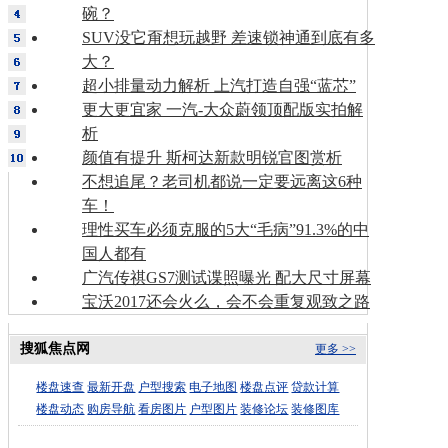
碗？
SUV没它甭想玩越野 差速锁神通到底有多
大？
超小排量动力解析 上汽打造自强“蓝芯”
更大更宜家 一汽-大众蔚领顶配版实拍解
析
颜值有提升 斯柯达新款明锐官图赏析
不想追尾？老司机都说一定要远离这6种
车！
理性买车必须克服的5大“毛病”91.3%的中
国人都有
广汽传祺GS7测试谍照曝光 配大尺寸屏幕
宝沃2017还会火么，会不会重复观致之路
搜狐焦点网
更多 >>
楼盘速查
最新开盘
户型搜索
电子地图
楼盘点评
贷款计算
楼盘动态
购房导航
看房图片
户型图片
装修论坛
装修图库