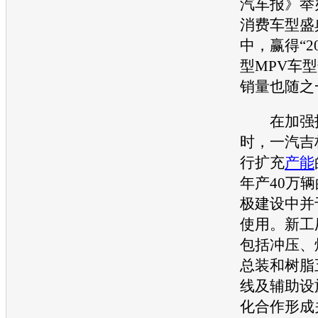
汽车报》举办
消费车型盛
中，赢得“2
型
MPV
车型
销量
也随之
在加强技
时，
一汽吉
行扩充
产能
年产40万
极建设中并于
使用。新工
包括冲压、
总装和树脂
线及辅助设
化合作形成