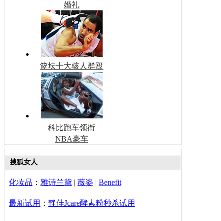
婚礼
篮坛十大骇人群殴
科比跑车领衔
NBA豪车
搜狐女人
化妆品
：
雅诗兰黛
|
薇姿
|
Benefit
最新试用
：
静佳Jcare酵素粉秒杀试用