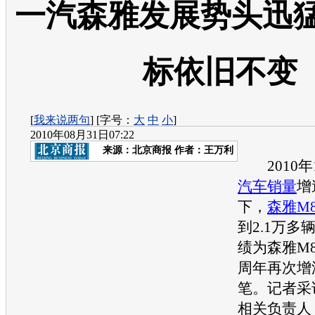
一汽森雅发展势头迅猛
标依旧不变
[
我来说两句
] [字号：
大
中
小
]
2010年08月31日07:22
来源：
北京商报
作者：王万利
2010年
汽车销量
增
下，
森雅M8
到2.1万多
绩为
森雅M8
周年再次增
笔。记者采
相关负责人