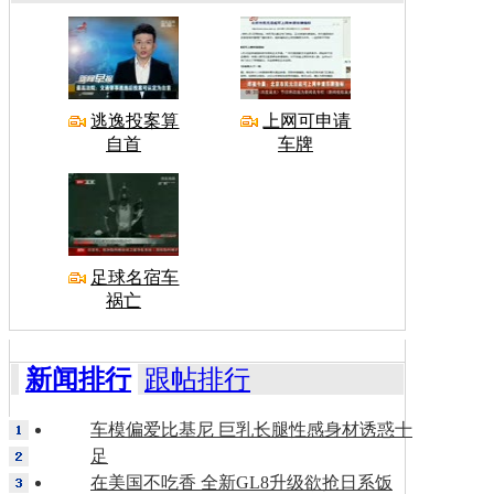
逃逸投案算
上网可申请
自首
车牌
足球名宿车
祸亡
新闻排行
跟帖排行
车模偏爱比基尼 巨乳长腿性感身材诱惑十
足
在美国不吃香 全新GL8升级欲抢日系饭