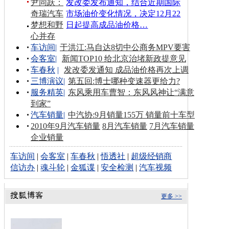
尹同跃：
发改委发布通知，结合近期国际
奇瑞汽车
市场油价变化情况，决定12月22
梦想和野
日起提高成品油价格…
心并存
车访间
|
于洪江:马自达8切中公商务MPV要害
会客室
|
新闻TOP10 给北京治堵新政提意见
车春秋
|
发改委发通知 成品油价格再次上调
三博演议
|
第五回:博士哪种变速器更给力?
服务精英
|
东风乘用车曹智：东风风神让“满意
到家”
汽车销量
|
中汽协:9月销量155万 销量前十车型
2010年9月汽车销量
8月汽车销量
7月汽车销量
企业销量
车访间
|
会客室
|
车春秋
|
悟透社
|
超级经销商
信访办
|
魂斗轮
|
金狐谍
|
安全检测
|
汽车视频
更多 >>