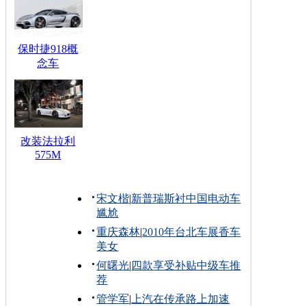
保时捷918概
念车
改装法拉利
575M
宋文楷
|
新普瑞斯衬中国电动车
尴尬
重庆森林
|
2010年台北车展香车
美女
何曙光
|
四款享受补贴中级车推
荐
管学军
|
上汽在传承路上加速