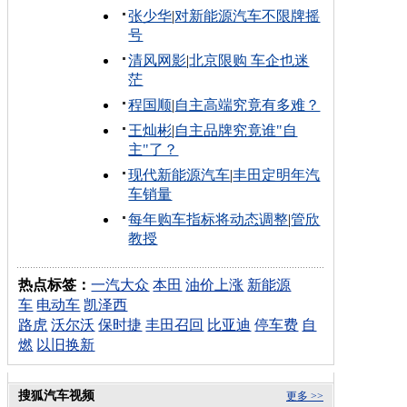
张少华
|
对新能源汽车不限牌摇
号
清风网影
|
北京限购 车企也迷
茫
程国顺
|
自主高端究竟有多难？
王灿彬
|
自主品牌究竟谁"自
主"了？
现代新能源汽车
|
丰田定明年汽
车销量
每年购车指标将动态调整
|
管欣
教授
热点标签：
一汽大众
本田
油价上涨
新能源
车
电动车
凯泽西
路虎
沃尔沃
保时捷
丰田召回
比亚迪
停车费
自
燃
以旧换新
搜狐汽车视频
更多 >>