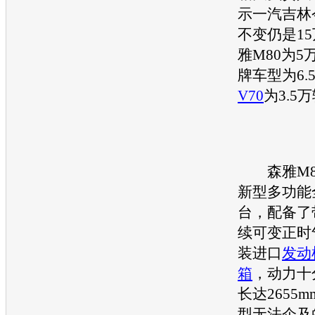
示
一汽吉林
不变仍是1
雅M80
为5
牌车型为6.
V70
为3.5
森雅M8
新型多功能
台，配备了
续可变正时
装进口
发动
箱
，动力十
长达2655
型无法企及