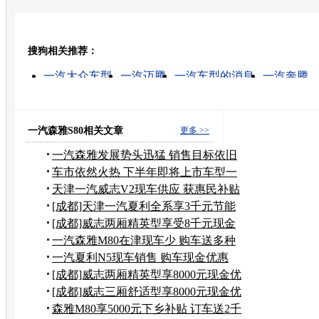
开心网
人人网
豆瓣
搜狗相关推荐：
转发至：
一汽大众车型
一汽迈腾
一汽车型的消息
一汽奔腾
一汽丰田车型
一汽轻卡
一汽大众汽车
一汽大众
一汽速腾
一汽奥迪
一汽森雅S80相关文章
更多 >>
一汽森雅发展势头迅猛 销售目标依旧
不变
车市依然火热 下半年即将上市车型一
览
天津一汽威志V2现车供应 获惠民补贴
资格
[成都]天津一汽夏利全系享3千元节能
补贴
[成都]威志两厢精英型享受8千元现金
优惠
一汽森雅M80在津现车少 购车送多种
保险
一汽夏利N5现车销售 购车现金优惠
3000元
[成都]威志两厢精英型享8000元现金优
惠
[成都]威志三厢舒适型享8000元现金优
惠
森雅M80享5000元下乡补贴 订车送2千