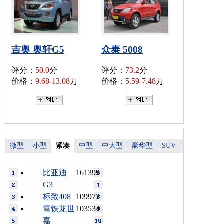
吉奥 奥轩G5
众泰 5008
评分：
50.0
分
评分：
73.2
分
价格：
9.68-13.08
万
价格：
5.59-7.48
万
微型
小型
紧凑
中型
中大型
豪华型
SUV
比亚迪
161399
G3
标致408
109973
雪铁龙世
103534
嘉