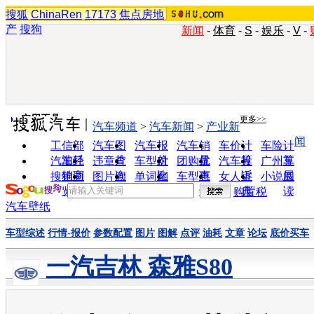
搜狐
ChinaRen
17173
焦点房地
产
搜狗
新闻
-
体育
-
S
-
娱乐
-
V
-
实用工具
更多>>
汽车频道
>
汽车新闻
>
产业新
闻
工信部
汽车图
汽车报
汽车销
车价计
车险计
油耗
片
价
量
算
算
汽车经
违章查
车型对
团购优
汽车投
广州车
销商
询
比
惠
诉
展
搜狗浏
图片欣
单词翻
车型查
女人宝
小说阅
览器
赏
译
询
典
读
购置税
汽车壁纸
车型综述
行情-报价
参数配置
图片
图解
点评
油耗
文章
论坛
底价买车
一汽吉林 森雅S80