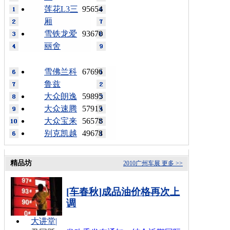
莲花L3三
95654
厢
雪铁龙爱
93670
丽舍
雪佛兰科
67696
鲁兹
大众朗逸
59895
大众速腾
57915
大众宝来
56578
别克凯越
49678
精品坊
2010广州车展
更多 >>
[车春秋]成品油价格再次上
调
大讲堂
|