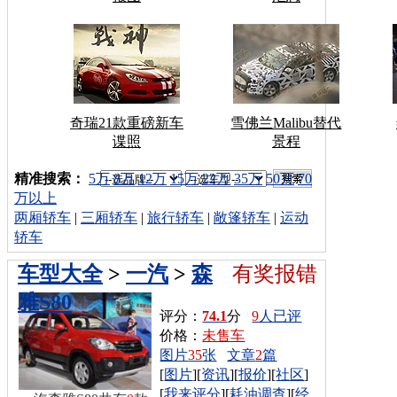
奇瑞21款重磅新车
雪佛兰Malibu替代
谍照
景程
车型搜索：
精准搜索：
5万
8万
12万
15万
22万
35万
50万
70
万以上
两厢轿车
|
三厢轿车
|
旅行轿车
|
敞篷轿车
|
运动
轿车
车型大全
>
一汽
>
森
有奖报错
雅S80
评分：
74.1
分
9
人已评
价格：
未售车
图片
35
张
文章
2
篇
[
图片
][
资讯
][
报价
][
社区
]
[
我来评分
][
耗油调查
][
经