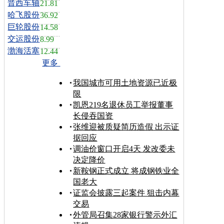
晋西车轴
21.81
哈飞股份
36.92
巨轮股份
14.58
交运股份
8.99
渤海活塞
12.44
更多
我国城市可用土地资源已近极
限
凯恩219名退休员工举报董事
长侵吞国资
张维迎被质疑简历造假 出示证
据回应
调油价窗口开启4天 发改委未
决定降价
新鞍钢正式成立 将成钢铁业全
国老大
证监会披露三起案件 狙击内幕
交易
外管局召集28家银行警示外汇