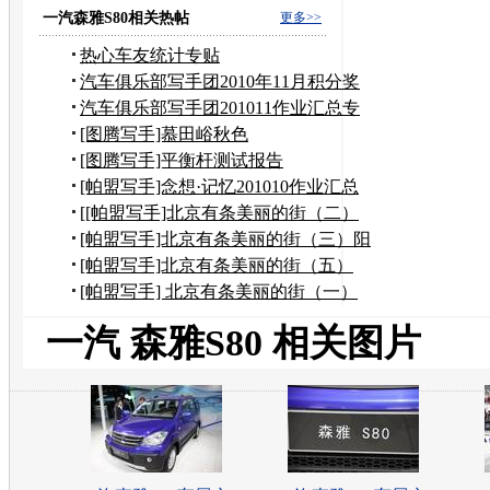
礼包
一汽森雅S80相关热帖
更多>>
热心车友统计专贴
汽车俱乐部写手团2010年11月积分奖
励申请
汽车俱乐部写手团201011作业汇总专
贴
[图腾写手]慕田峪秋色
[图腾写手]平衡杆测试报告
[帕盟写手]念想·记忆201010作业汇总
[[帕盟写手]北京有条美丽的街（二）
到奶奶家作客
[帕盟写手]北京有条美丽的街（三）阳
台上观望美景
[帕盟写手]北京有条美丽的街（五）
——风水宝地
[帕盟写手] 北京有条美丽的街（一）
一汽 森雅S80 相关图片