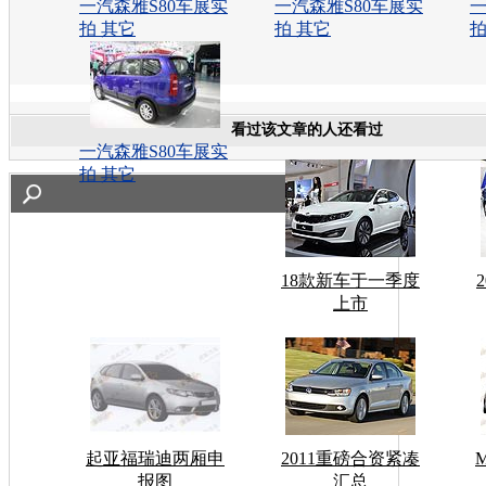
一汽森雅S80车展实
一汽森雅S80车展实
一
拍 其它
拍 其它
拍
看过该文章的人还看过
一汽森雅S80车展实
拍 其它
18款新车于一季度
上市
起亚福瑞迪两厢申
2011重磅合资紧凑
报图
汇总