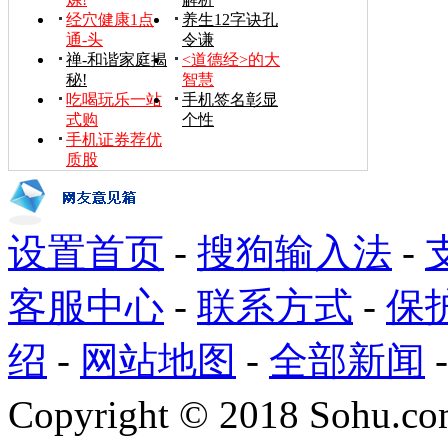
经穴健康1点
养生12字诀孔
通-头
令谦
禅-和谐家庭揭
<道德经>的大
秘!
智慧
吃喝玩乐一站
手机签名彰显
式购
个性
手机证券荐优
质股
设置首页
-
搜狗输入法
-
客服中心
-
联系方式
-
保
绍
-
网站地图
-
全部新闻
Copyright
©
2018 Sohu.com