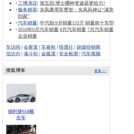
三博演议
|
第五回:博士哪种变速器更给力?
服务精英
|
东风乘用车曹智：东风风神让“满意
到家”
汽车销量
|
中汽协:9月销量155万 销量前十车型
2010年9月汽车销量
8月汽车销量
7月汽车销量
企业销量
车访间
|
会客室
|
车春秋
|
悟透社
|
超级经销商
信访办
|
魂斗轮
|
金狐谍
|
安全检测
|
汽车视频
更多 >>
保时捷918概
念车