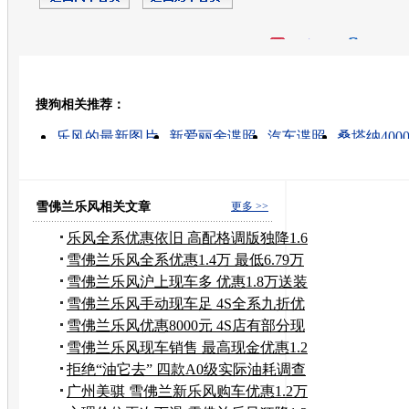
开心网
人人网
豆瓣
搜狗相关推荐：
转发至：
乐风的最新图片
新爱丽舍谍照
汽车谍照
桑塔纳400
雪佛兰乐风怎么样
新途安 谍照
新捷达谍照
最新家轿
自由舰谍照
骐达新款谍照
雪佛兰乐风相关文章
更多 >>
乐风全系优惠依旧 高配格调版独降1.6
万
雪佛兰乐风全系优惠1.4万 最低6.79万
元
雪佛兰乐风沪上现车多 优惠1.8万送装
潢
雪佛兰乐风手动现车足 4S全系九折优
惠
雪佛兰乐风优惠8000元 4S店有部分现
车
雪佛兰乐风现车销售 最高现金优惠1.2
万
拒绝“油它去” 四款A0级实际油耗调查
广州美骐 雪佛兰新乐风购车优惠1.2万