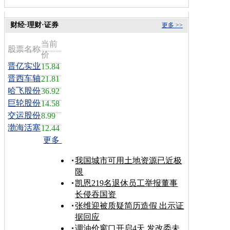
财经·理财·证券
更多 >>
当前
股票名称
价
晋亿实业
15.84
晋西车轴
21.81
哈飞股份
36.92
巨轮股份
14.58
交运股份
8.99
渤海活塞
12.44
更多
我国城市可用土地资源已近极
限
凯恩219名退休员工举报董事
长侵吞国资
张维迎被质疑简历造假 出示证
据回应
调油价窗口开启4天 发改委未