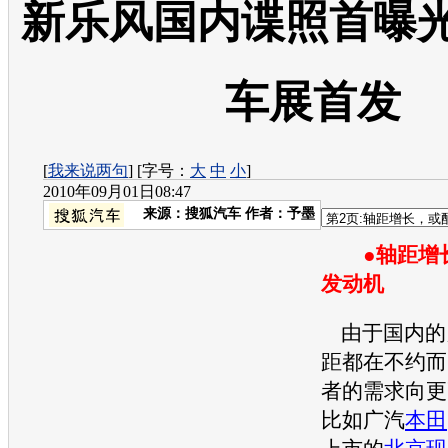
新乐风国内谍照首曝光
车展首发
[
我来说两句
] [字号：
大
中
小
]
2010年09月01日08:47
来源：
搜狐汽车
作者：予墨
●
轴距增
发动机
由于国内的
距都在不约而
者的需求向更
比如广汽
本田