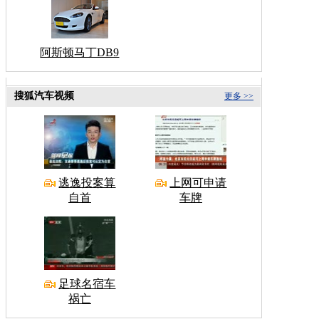
阿斯顿马丁DB9
搜狐汽车视频
更多 >>
逃逸投案算
上网可申请
自首
车牌
足球名宿车
祸亡