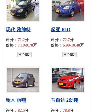
现代 雅绅特
起亚 RIO
评分：
71.2
分
评分：
72.7
分
价格：
7.18-9.78
万
价格：
6.98-10.48
万
铃木 雨燕
马自达 2劲翔
评分：
82.5
分
评分：
78.8
分