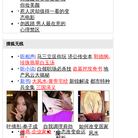
你妆美颜
惹人厌却值得一看的变
态电影
勿践踏 男人最在意的
心理禁区
搜狐无线
听相声
|
马三立逗你玩
济公传全本
郭德纲-
珍珠翡翠白玉汤
听小说
|
白领职场必杀技
盗墓挖坟奇书
地
产风云大揭秘
新书
|
大风水-黄帝宅经
新锐解读
都市特种
兵全集
三国演义
叶倩彤-奉子成
自我调理肩劲
如何改变居家
禅商-企业家修
心态改变命运
婚
腰
风水
炼!
解析