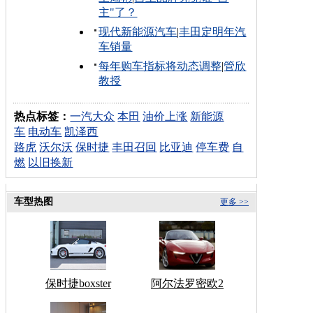
主"了？
现代新能源汽车
|
丰田定明年汽
车销量
每年购车指标将动态调整
|
管欣
教授
热点标签：
一汽大众
本田
油价上涨
新能源
车
电动车
凯泽西
路虎
沃尔沃
保时捷
丰田召回
比亚迪
停车费
自
燃
以旧换新
车型热图
更多 >>
保时捷boxster
阿尔法罗密欧2