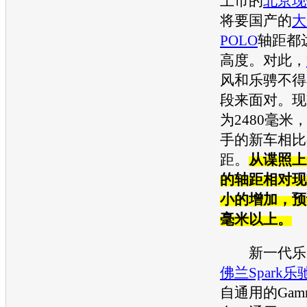
上市的
北京现
将要国产的
大
POLO
轴距都
高度。对此，
风
和
乐骋
不得
段来面对。现
为2480毫米
手的
新车
相比
距。
从谍照上
的轴距相对现
小的增加，预计
毫米以上。
新一代
乐
佛兰
Spark
乐
自
通用
的Gam