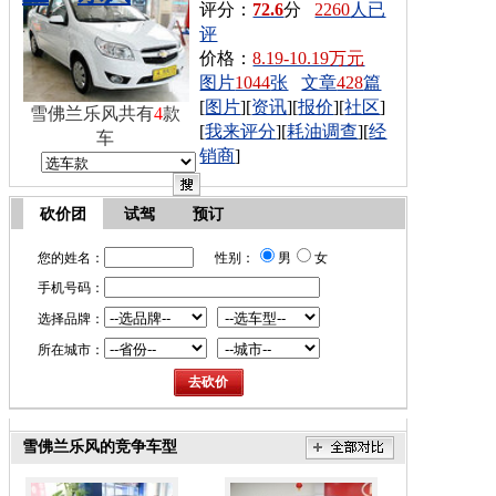
评分：
72.6
分
2260
人已
评
价格：
8.19-10.19万元
图片
1044
张
文章
428
篇
[
图片
][
资讯
][
报价
][
社区
]
雪佛兰乐风共有
4
款
[
我来评分
][
耗油调查
][
经
车
销商
]
砍价团
试驾
预订
您的姓名：
性别：
男
女
手机号码：
选择品牌：
所在城市：
雪佛兰乐风的竞争车型