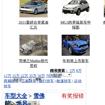
2011重磅合资紧凑
MG3跨界版新车申
汇总
报图
雪佛兰Malibu替代
年初将上市新车
景程
车型搜索：
精准搜索：
5万
8万
12万
15万
22万
35万
50万
70万以上
两厢轿车
|
三厢轿车
|
旅行轿车
|
敞篷轿车
|
运动
轿车
车型大全
>
雪佛
有奖报错
兰
>
乐风