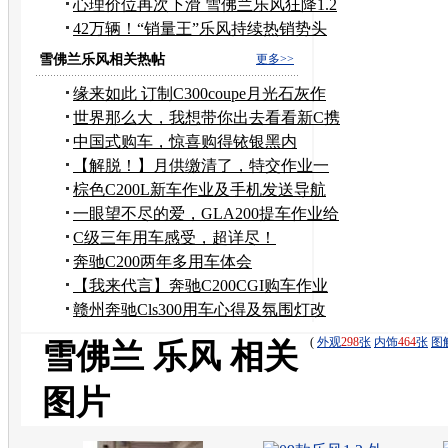
心理价位再次下滑 雪佛兰乐风狂降1.2
万
42万辆！“销量王”乐风持续热销势头
雪佛兰乐风相关热帖
更多>>
缘来如此 订制C300coupe月光石灰作
业
世界那么大，我想带你出去看看新C携
手女友半年作业
中国式购车，惊喜购得铱银黑内
C200L
【解脱！】月供缴清了，特交作业一
篇求祝贺！
棕色C200L新车作业及手机发送导航
地址到车辆方法
一眼望不尽的爱，GLA200提车作业给
力献上！
C级三年用车感受，超详尽！
奔驰C200两年多用车体会
【我来代言】奔驰C200CGI购车作业
赣州奔驰Cls300用车心得及氛围灯改
装
(
外观
298
张
内饰
464
张
图
雪佛兰 乐风 相关
图片