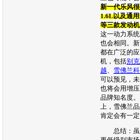
新一代
乐风
很
1.6L以及
通用
等三款
发动机
这一动力系统
也会相同。新
都在广泛的应
机
，包括
别克
越
、
雪佛兰科
可以预见，未
也将会用增压
品牌知名度。
上，
雪佛兰
品
肯定会有一定
总结：虽
更低级别市场