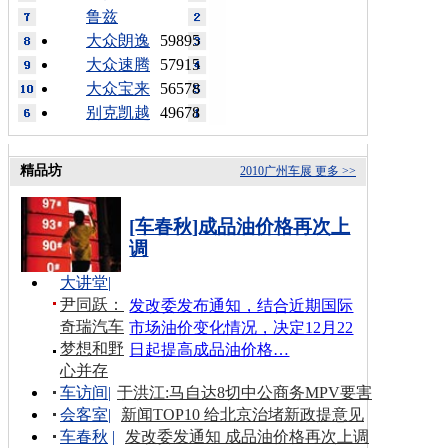
鲁兹
大众朗逸
59895
大众速腾
57915
大众宝来
56578
别克凯越
49678
精品坊
2010广州车展
更多 >>
[车春秋]成品油价格再次上
调
大讲堂
|
尹同跃：
发改委发布通知，结合近期国际
奇瑞汽车
市场油价变化情况，决定12月22
梦想和野
日起提高成品油价格…
心并存
车访间
|
于洪江:马自达8切中公商务MPV要害
会客室
|
新闻TOP10 给北京治堵新政提意见
车春秋
|
发改委发通知 成品油价格再次上调