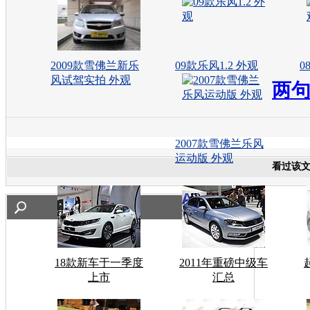
2009款雪佛兰新乐
09款乐风1.2 外观
0
风试驾实拍 外观
两
2007款雪佛兰乐风
运动版 外观
看过该
18款新车于一季度
2011年重磅中级车
上市
汇总