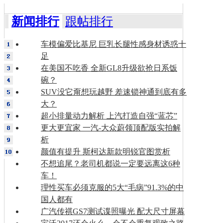
新闻排行
跟帖排行
车模偏爱比基尼 巨乳长腿性感身材诱惑十
足
在美国不吃香 全新GL8升级欲抢日系饭
碗？
SUV没它甭想玩越野 差速锁神通到底有多
大？
超小排量动力解析 上汽打造自强“蓝芯”
更大更宜家 一汽-大众蔚领顶配版实拍解
析
颜值有提升 斯柯达新款明锐官图赏析
不想追尾？老司机都说一定要远离这6种
车！
理性买车必须克服的5大“毛病”91.3%的中
国人都有
广汽传祺GS7测试谍照曝光 配大尺寸屏幕