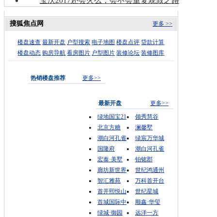
宝沃2017还会火么，会不会重复观致之路
搜狐焦点网
更多 >>
楼盘速查
最新开盘
户型搜索
电子地图
楼盘点评
贷款计算
楼盘动态
购房导航
看房图片
户型图片
装修论坛
装修图库
热销楼盘推荐
更多>>
最新开盘
更多>>
绿地国宝21
领秀慧谷
北京方糖
澜馨墅
潮白河孔雀
绿宸万华城
国隆府
潮白河孔雀
宏泰·美墅
铂铭郡
廊坊新世界
世纪鸿通州
智汇雅苑
万科首开台
首开熙悦山
世纪星城
首城国际中
顺鑫·华玺
绿城·御园
远洋一方