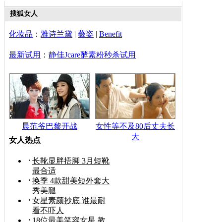
搜狐女人
化妆品
：
雅诗兰黛
|
薇姿
|
Benefit
最新试用
：
静佳Jcare酵素粉秒杀试用
晨范爷巴黎开战
女性等不及80后丈夫长
大
女人热点
长靴显胖捂脚 3月短靴
最合适
换季 4款甜美短外套大
秀美腿
女星素颜抄底 谁最耐
看不吓人
18位最美笑容女星 教