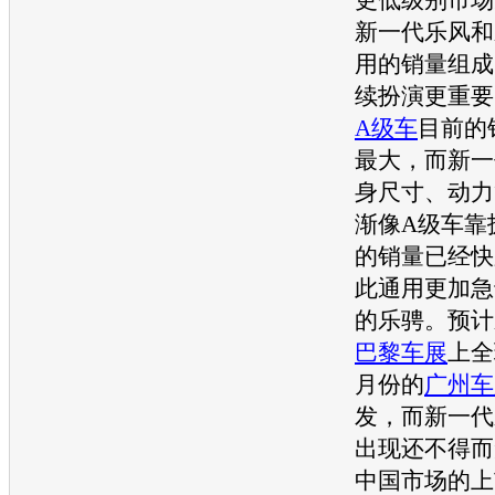
新一代
乐风
和
用
的
销量
组成
续扮演更重要
A级车
目前的
最大，而新一
身尺寸、动力
渐像
A级车
靠
的
销量
已经快
此
通用
更加急
的
乐骋
。预计
巴黎车展
上全
月份的
广州车
发，而新一代
出现还不得而
中国市场的上