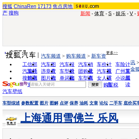
搜狐
ChinaRen
17173
焦点房地
产
搜狗
新闻
-
体育
-
S
-
娱乐
-
V
-
实用工具
更多>>
汽车频道
>
购车频道
>
新车资
讯
工信部
汽车图
汽车报
汽车销
车价计
车险计
金
油耗
片
价
量
算
算
汽车经
违章查
车型对
团购优
汽车投
广州车
销商
询
比
惠
诉
展
搜狗浏
图片欣
单词翻
车型查
女人宝
小说阅
览器
赏
译
询
典
读
购置税
汽车壁纸
车型综述
参数配置
图片
图解
点评
保养
油耗
文章
论坛
二手车
底价买
上海通用雪佛兰 乐风