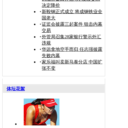
决定降价
新鞍钢正式成立 将成钢铁业全
国老大
证监会披露三起案件 狙击内幕
交易
外管局召集28家银行警示外汇
违规
华远拿地空手而归 任志强披露
失败内幕
家乐福叫卖新马泰分店 中国扩
张不变
体坛花絮