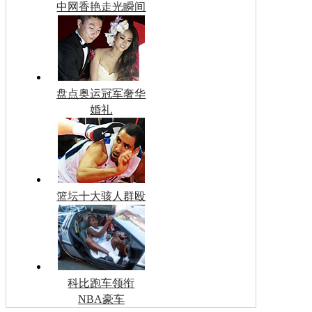
中网香艳走光瞬间
盘点奥运冠军奢华
婚礼
篮坛十大骇人群殴
科比跑车领衔
NBA豪车