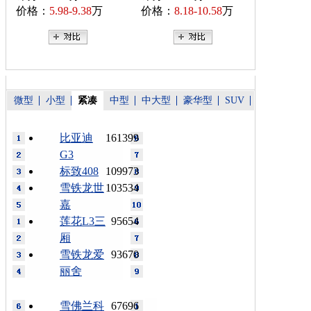
价格：
5.98-9.38
万
价格：
8.18-10.58
万
微型
小型
紧凑
中型
中大型
豪华型
SUV
比亚迪
161399
G3
标致408
109973
雪铁龙世
103534
嘉
莲花L3三
95654
厢
雪铁龙爱
93670
丽舍
雪佛兰科
67696