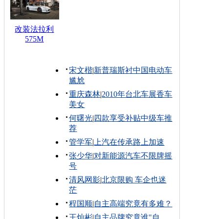
改装法拉利
575M
宋文楷
|
新普瑞斯衬中国电动车
尴尬
重庆森林
|
2010年台北车展香车
美女
何曙光
|
四款享受补贴中级车推
荐
管学军
|
上汽在传承路上加速
张少华
|
对新能源汽车不限牌摇
号
清风网影
|
北京限购 车企也迷
茫
程国顺
|
自主高端究竟有多难？
王灿彬
|
自主品牌究竟谁"自