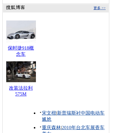
更多 >>
保时捷918概
念车
改装法拉利
575M
宋文楷
|
新普瑞斯衬中国电动车
尴尬
重庆森林
|
2010年台北车展香车