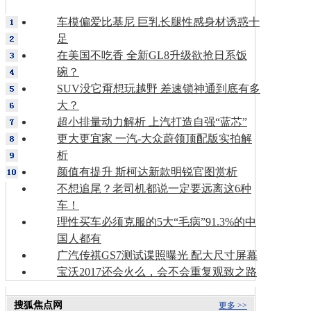
车模偏爱比基尼 巨乳长腿性感身材诱惑十
足
在美国不吃香 全新GL8升级欲抢日系饭
碗？
SUV没它甭想玩越野 差速锁神通到底有多
大？
超小排量动力解析 上汽打造自强“蓝芯”
更大更宜家 一汽-大众蔚领顶配版实拍解
析
颜值有提升 斯柯达新款明锐官图赏析
不想追尾？老司机都说一定要远离这6种
车！
理性买车必须克服的5大“毛病”91.3%的中
国人都有
广汽传祺GS7测试谍照曝光 配大尺寸屏幕
宝沃2017还会火么，会不会重复观致之路
搜狐焦点网
更多 >>