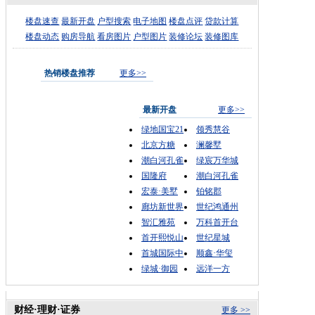
楼盘速查
最新开盘
户型搜索
电子地图
楼盘点评
贷款计算
楼盘动态
购房导航
看房图片
户型图片
装修论坛
装修图库
热销楼盘推荐
更多>>
最新开盘
更多>>
绿地国宝21
领秀慧谷
北京方糖
澜馨墅
潮白河孔雀
绿宸万华城
国隆府
潮白河孔雀
宏泰·美墅
铂铭郡
廊坊新世界
世纪鸿通州
智汇雅苑
万科首开台
首开熙悦山
世纪星城
首城国际中
顺鑫·华玺
绿城·御园
远洋一方
财经·理财·证券
更多 >>