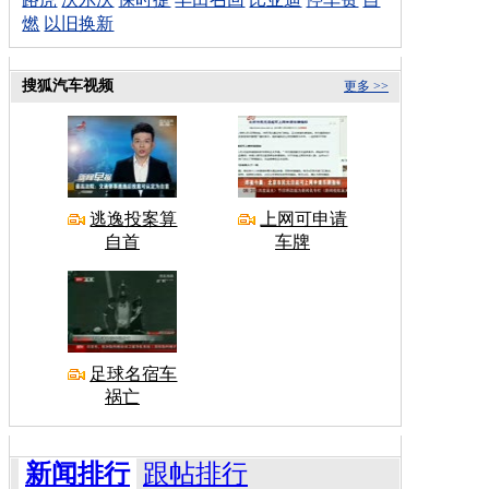
燃
以旧换新
搜狐汽车视频
更多 >>
逃逸投案算
上网可申请
自首
车牌
足球名宿车
祸亡
新闻排行
跟帖排行