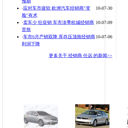
预期
·
应对车市疲软 欧洲汽车经销商"变
10-07-30
脸"有术
·
卖车少 狂促销 车市淡季杭城经销商
10-07-09
苦熬
·
车市6月产销双降 库存压顶致经销商
10-07-06
利润下降
更多关于
经销商 任远
的新闻>>