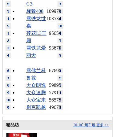
G3
标致408
109973
雪铁龙世
103534
嘉
莲花L3三
95654
厢
雪铁龙爱
93670
丽舍
雪佛兰科
67696
鲁兹
大众朗逸
59895
大众速腾
57915
大众宝来
56578
别克凯越
49678
精品坊
2010广州车展
更多 >>