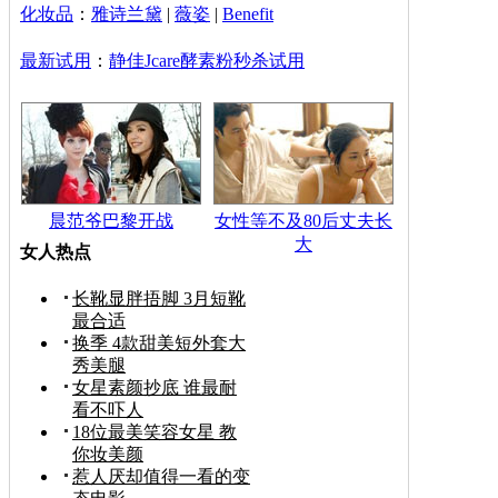
化妆品
：
雅诗兰黛
|
薇姿
|
Benefit
最新试用
：
静佳Jcare酵素粉秒杀试用
晨范爷巴黎开战
女性等不及80后丈夫长
大
女人热点
长靴显胖捂脚 3月短靴
最合适
换季 4款甜美短外套大
秀美腿
女星素颜抄底 谁最耐
看不吓人
18位最美笑容女星 教
你妆美颜
惹人厌却值得一看的变