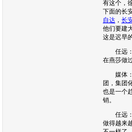
有这个，
下面的
长
自达
，
长
他们要建
这是迟早
任远：
在燕莎做
媒体：
团，集团
也是一个
销
。
任远：
做得越来
不一样了