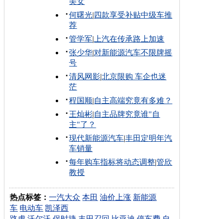
美女
何曙光
|
四款享受补贴中级车推
荐
管学军
|
上汽在传承路上加速
张少华
|
对新能源汽车不限牌摇
号
清风网影
|
北京限购 车企也迷
茫
程国顺
|
自主高端究竟有多难？
王灿彬
|
自主品牌究竟谁"自
主"了？
现代新能源汽车
|
丰田定明年汽
车销量
每年购车指标将动态调整
|
管欣
教授
热点标签：
一汽大众
本田
油价上涨
新能源
车
电动车
凯泽西
路虎
沃尔沃
保时捷
丰田召回
比亚迪
停车费
自