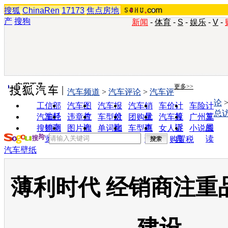
搜狐
ChinaRen
17173
焦点房地
产
搜狗
新闻
-
体育
-
S
-
娱乐
-
V
-
实用工具
更多>>
汽车频道
>
汽车评论
>
汽车评
论
工信部
汽车图
汽车报
汽车销
车价计
车险计
总
油耗
片
价
量
算
算
汽车经
违章查
车型对
团购优
汽车投
广州车
销商
询
比
惠
诉
展
搜狗浏
图片欣
单词翻
车型查
女人宝
小说阅
览器
赏
译
询
典
读
购置税
汽车壁纸
薄利时代 经销商注重