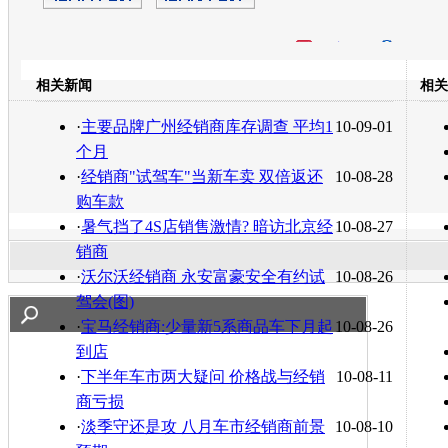
开心网
人人网
豆瓣
相关新闻
相关
转发至：
·
主要品牌广州经销商库存调查 平均1
10-09-01
个月
·
经销商"试驾车"当新车卖 双倍返还
10-08-28
购车款
·
暑气挡了4S店销售激情? 暗访北京经
10-08-27
销商
·
沃尔沃经销商 永安富豪安全有约试
10-08-26
驾会(图)
·
宝马经销商:少量新5系商品车下月起
10-08-26
到店
·
下半年车市两大疑问 价格战与经销
10-08-11
商亏损
·
淡季守还是攻 八月车市经销商前景
10-08-10