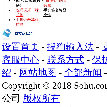
禅-和谐家庭揭
<道德经>的大
秘!
智慧
吃喝玩乐一站
手机签名彰显
式购
个性
手机证券荐优
质股
设置首页
-
搜狗输入法
-
客服中心
-
联系方式
-
保
绍
-
网站地图
-
全部新闻
Copyright
©
2018 Sohu.com
公司
版权所有