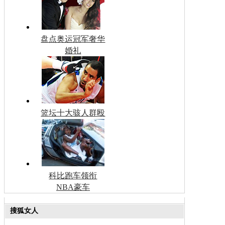
盘点奥运冠军奢华
婚礼
篮坛十大骇人群殴
科比跑车领衔
NBA豪车
搜狐女人