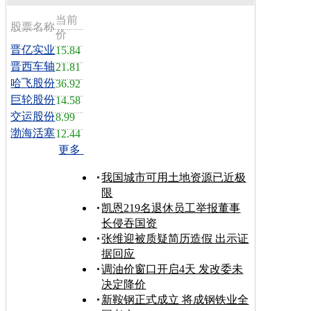
当前
股票名称
价
晋亿实业
15.84
晋西车轴
21.81
哈飞股份
36.92
巨轮股份
14.58
交运股份
8.99
渤海活塞
12.44
更多
我国城市可用土地资源已近极
限
凯恩219名退休员工举报董事
长侵吞国资
张维迎被质疑简历造假 出示证
据回应
调油价窗口开启4天 发改委未
决定降价
新鞍钢正式成立 将成钢铁业全