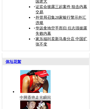
国老大
证监会披露三起案件 狙击内幕
交易
外管局召集28家银行警示外汇
违规
华远拿地空手而归 任志强披露
失败内幕
家乐福叫卖新马泰分店 中国扩
张不变
体坛花絮
中网香艳走光瞬间