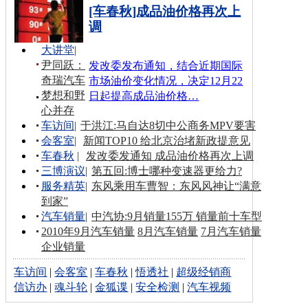
[车春秋]成品油价格再次上
调
大讲堂
|
尹同跃：
发改委发布通知，结合近期国际
奇瑞汽车
市场油价变化情况，决定12月22
梦想和野
日起提高成品油价格…
心并存
车访间
|
于洪江:马自达8切中公商务MPV要害
会客室
|
新闻TOP10 给北京治堵新政提意见
车春秋
|
发改委发通知 成品油价格再次上调
三博演议
|
第五回:博士哪种变速器更给力?
服务精英
|
东风乘用车曹智：东风风神让“满意
到家”
汽车销量
|
中汽协:9月销量155万 销量前十车型
2010年9月汽车销量
8月汽车销量
7月汽车销量
企业销量
车访间
|
会客室
|
车春秋
|
悟透社
|
超级经销商
信访办
|
魂斗轮
|
金狐谍
|
安全检测
|
汽车视频