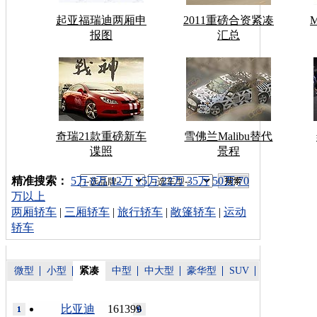
起亚福瑞迪两厢申
2011重磅合资紧凑
报图
汇总
奇瑞21款重磅新车
雪佛兰Malibu替代
谍照
景程
车型搜索：
精准搜索：
5万
8万
12万
15万
22万
35万
50万
70
万以上
两厢轿车
|
三厢轿车
|
旅行轿车
|
敞篷轿车
|
运动
轿车
微型
小型
紧凑
中型
中大型
豪华型
SUV
比亚迪
161399