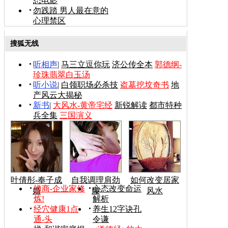
态电影
勿践踏 男人最在意的
心理禁区
搜狐无线
听相声
|
马三立逗你玩
济公传全本
郭德纲-
珍珠翡翠白玉汤
听小说
|
白领职场必杀技
盗墓挖坟奇书
地
产风云大揭秘
新书
|
大风水-黄帝宅经
新锐解读
都市特种
兵全集
三国演义
叶倩彤-奉子成
自我调理肩劲
如何改变居家
禅商-企业家修
心态改变命运
婚
腰
风水
炼!
解析
经穴健康1点
养生12字诀孔
通-头
令谦