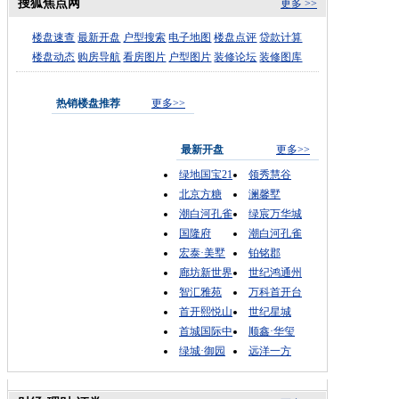
搜狐焦点网
更多 >>
楼盘速查
最新开盘
户型搜索
电子地图
楼盘点评
贷款计算
楼盘动态
购房导航
看房图片
户型图片
装修论坛
装修图库
热销楼盘推荐
更多>>
最新开盘
更多>>
绿地国宝21
领秀慧谷
北京方糖
澜馨墅
潮白河孔雀
绿宸万华城
国隆府
潮白河孔雀
宏泰·美墅
铂铭郡
廊坊新世界
世纪鸿通州
智汇雅苑
万科首开台
首开熙悦山
世纪星城
首城国际中
顺鑫·华玺
绿城·御园
远洋一方