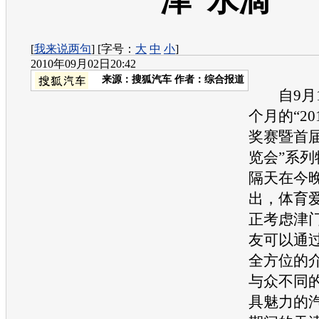
津“水滴”
[
我来说两句
] [字号：
大
中
小
]
2010年09月02日20:42
来源：
搜狐汽车
作者：综合报道
自9月1
个月的“20
奖赛暨首
览会”系
隔天在今
出，体育
正考虑津
友可以通
全方位的
与众不同
具魅力的