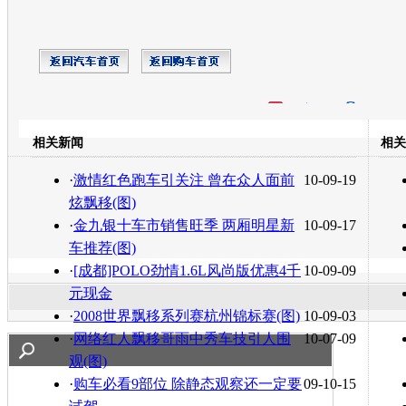
开心网
人人网
豆瓣
相关新闻
相关
转发至：
·
激情红色跑车引关注 曾在众人面前
10-09-19
炫飘移(图)
·
金九银十车市销售旺季 两厢明星新
10-09-17
车推荐(图)
·
[成都]POLO劲情1.6L风尚版优惠4千
10-09-09
元现金
·
2008世界飘移系列赛杭州锦标赛(图)
10-09-03
·
网络红人飘移哥雨中秀车技引人围
10-07-09
观(图)
·
购车必看9部位 除静态观察还一定要
09-10-15