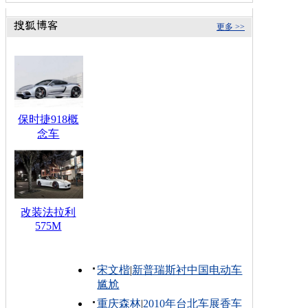
更多 >>
保时捷918概
念车
改装法拉利
575M
宋文楷
|
新普瑞斯衬中国电动车
尴尬
重庆森林
|
2010年台北车展香车