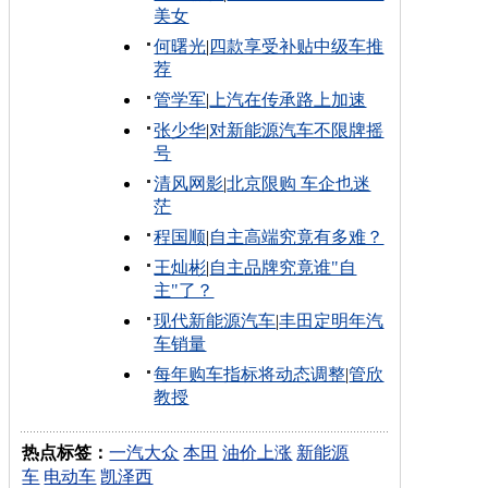
美女
何曙光
|
四款享受补贴中级车推
荐
管学军
|
上汽在传承路上加速
张少华
|
对新能源汽车不限牌摇
号
清风网影
|
北京限购 车企也迷
茫
程国顺
|
自主高端究竟有多难？
王灿彬
|
自主品牌究竟谁"自
主"了？
现代新能源汽车
|
丰田定明年汽
车销量
每年购车指标将动态调整
|
管欣
教授
热点标签：
一汽大众
本田
油价上涨
新能源
车
电动车
凯泽西