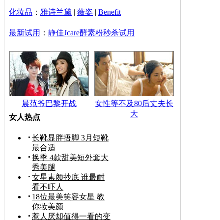
化妆品
：
雅诗兰黛
|
薇姿
|
Benefit
最新试用
：
静佳Jcare酵素粉秒杀试用
晨范爷巴黎开战
女性等不及80后丈夫长
大
女人热点
长靴显胖捂脚 3月短靴
最合适
换季 4款甜美短外套大
秀美腿
女星素颜抄底 谁最耐
看不吓人
18位最美笑容女星 教
你妆美颜
惹人厌却值得一看的变