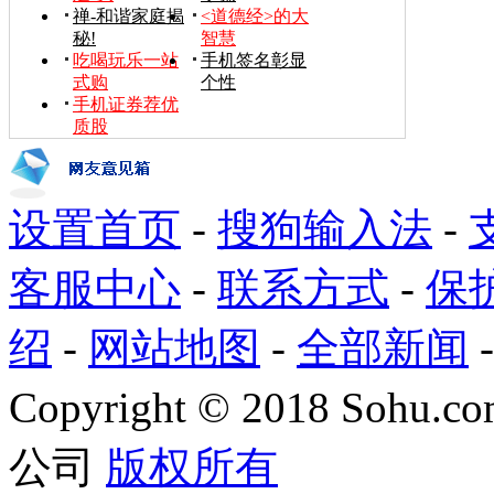
禅-和谐家庭揭
<道德经>的大
秘!
智慧
吃喝玩乐一站
手机签名彰显
式购
个性
手机证券荐优
质股
设置首页
-
搜狗输入法
-
客服中心
-
联系方式
-
保
绍
-
网站地图
-
全部新闻
Copyright
©
2018 Sohu.com
公司
版权所有