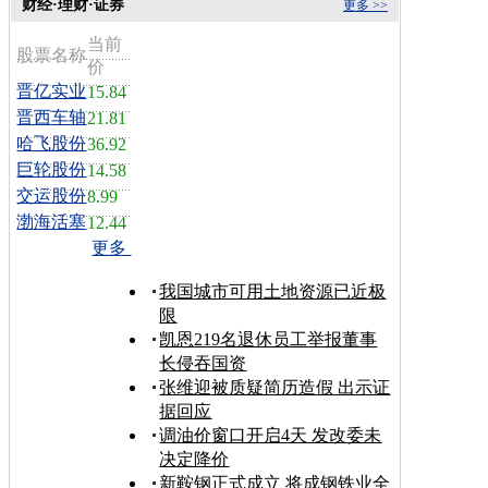
财经·理财·证券
更多 >>
当前
股票名称
价
晋亿实业
15.84
晋西车轴
21.81
哈飞股份
36.92
巨轮股份
14.58
交运股份
8.99
渤海活塞
12.44
更多
我国城市可用土地资源已近极
限
凯恩219名退休员工举报董事
长侵吞国资
张维迎被质疑简历造假 出示证
据回应
调油价窗口开启4天 发改委未
决定降价
新鞍钢正式成立 将成钢铁业全