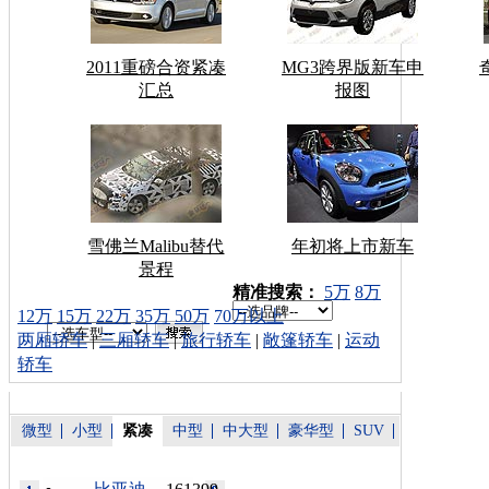
2011重磅合资紧凑
MG3跨界版新车申
汇总
报图
雪佛兰Malibu替代
年初将上市新车
景程
车型搜索：
精准搜索：
5万
8万
12万
15万
22万
35万
50万
70万以上
两厢轿车
|
三厢轿车
|
旅行轿车
|
敞篷轿车
|
运动
轿车
微型
小型
紧凑
中型
中大型
豪华型
SUV