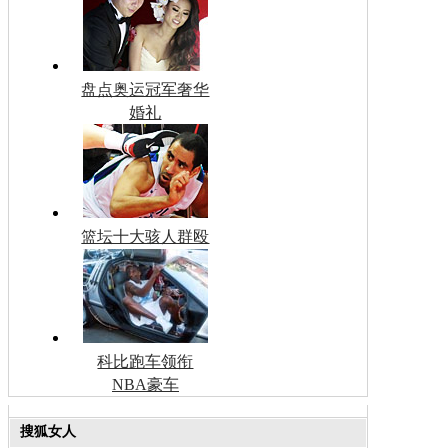
盘点奥运冠军奢华
婚礼
篮坛十大骇人群殴
科比跑车领衔
NBA豪车
搜狐女人