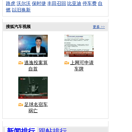
路虎
沃尔沃
保时捷
丰田召回
比亚迪
停车费
自
燃
以旧换新
搜狐汽车视频
更多 >>
逃逸投案算
上网可申请
自首
车牌
足球名宿车
祸亡
新闻排行
跟帖排行