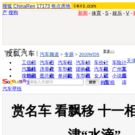
搜狐
ChinaRen
17173
焦点房地
产
搜狗
新闻
-
体育
-
S
-
娱乐
-
V
-
实用工具
更多>>
汽车频道
>
专题
>
2010WDS
天
工信部
汽车图
汽车报
汽车销
车价计
车险计
油耗
片
价
量
算
算
汽车经
违章查
车型对
团购优
汽车投
广州车
销商
询
比
惠
诉
展
搜狗浏
图片欣
单词翻
车型查
女人宝
小说阅
览器
赏
译
询
典
读
购置税
汽车壁纸
赏名车 看飘移 十一