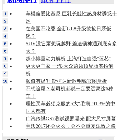
车模偏爱比基尼 巨乳长腿性感身材诱惑十
足
在美国不吃香 全新GL8升级欲抢日系饭
碗？
SUV没它甭想玩越野 差速锁神通到底有多
大？
超小排量动力解析 上汽打造自强“蓝芯”
更大更宜家 一汽-大众蔚领顶配版实拍解
析
颜值有提升 斯柯达新款明锐官图赏析
不想追尾？老司机都说一定要远离这6种
车！
理性买车必须克服的5大“毛病”91.3%的中
国人都有
广汽传祺GS7测试谍照曝光 配大尺寸屏幕
宝沃2017还会火么，会不会重复观致之路