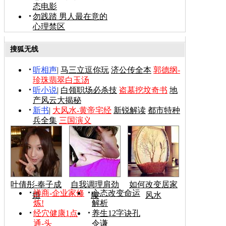
态电影
勿践踏 男人最在意的
心理禁区
搜狐无线
听相声
|
马三立逗你玩
济公传全本
郭德纲-
珍珠翡翠白玉汤
听小说
|
白领职场必杀技
盗墓挖坟奇书
地
产风云大揭秘
新书
|
大风水-黄帝宅经
新锐解读
都市特种
兵全集
三国演义
叶倩彤-奉子成
自我调理肩劲
如何改变居家
禅商-企业家修
心态改变命运
婚
腰
风水
炼!
解析
经穴健康1点
养生12字诀孔
通-头
令谦