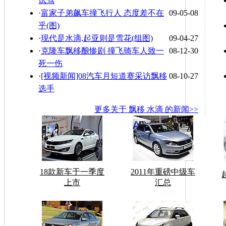
试驾
·
富家子弟飙车撞飞行人 态度差不在
09-05-08
乎(图)
·
现代是水滴,起亚则是雪花(组图)
09-04-27
·
克隆车飘移酿惨剧 撞飞骑车人致一
08-12-30
死一伤
·
[视频新闻]08汽车月短道赛采访飘移
08-10-27
选手
更多关于
飘移 水滴
的新闻>>
18款新车于一季度
2011年重磅中级车
上市
汇总