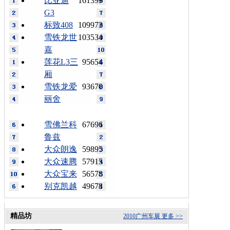
比亚迪
161399
G3
标致408
109973
雪铁龙世
103534
嘉
莲花L3三
95654
厢
雪铁龙爱
93670
丽舍
雪佛兰科
67696
鲁兹
大众朗逸
59895
大众速腾
57915
大众宝来
56578
别克凯越
49678
精品坊
2010广州车展
更多 >>