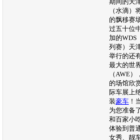
期间的天
（水滴）
的飘移赛
过五十位
加的WDS
列赛）天
举行的还
最大的世
（AWE）
的场馆欣
际
车展
上
装
豪车
！
为您准备
和百家小
体验到普
女秀、靓