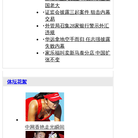
国老大
证监会披露三起案件 狙击内幕
交易
外管局召集28家银行警示外汇
违规
华远拿地空手而归 任志强披露
失败内幕
家乐福叫卖新马泰分店 中国扩
张不变
体坛花絮
中网香艳走光瞬间