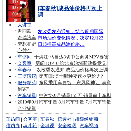
[车春秋]成品油价格再次上
调
大讲堂
|
尹同跃：
发改委发布通知，结合近期国际
奇瑞汽车
市场油价变化情况，决定12月22
梦想和野
日起提高成品油价格…
心并存
车访间
|
于洪江:马自达8切中公商务MPV要害
会客室
|
新闻TOP10 给北京治堵新政提意见
车春秋
|
发改委发通知 成品油价格再次上调
三博演议
|
第五回:博士哪种变速器更给力?
服务精英
|
东风乘用车曹智：东风风神让“满意
到家”
汽车销量
|
中汽协:9月销量155万 销量前十车型
2010年9月汽车销量
8月汽车销量
7月汽车销量
企业销量
车访间
|
会客室
|
车春秋
|
悟透社
|
超级经销商
信访办
|
魂斗轮
|
金狐谍
|
安全检测
|
汽车视频