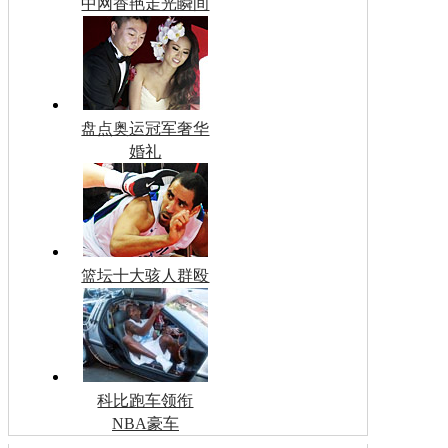
中网香艳走光瞬间
盘点奥运冠军奢华
婚礼
篮坛十大骇人群殴
科比跑车领衔
NBA豪车