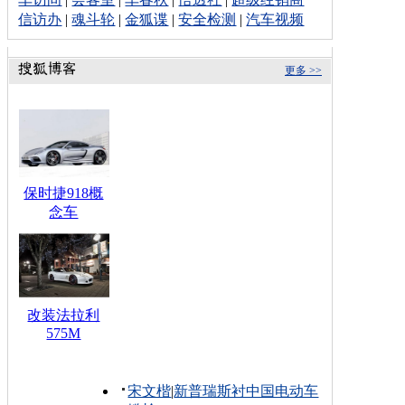
信访办
|
魂斗轮
|
金狐谍
|
安全检测
|
汽车视频
更多 >>
保时捷918概
念车
改装法拉利
575M
宋文楷
|
新普瑞斯衬中国电动车