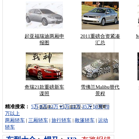
起亚福瑞迪两厢申
2011重磅合资紧凑
报图
汇总
奇瑞21款重磅新车
雪佛兰Malibu替代
谍照
景程
车型搜索：
精准搜索：
5万
8万
12万
15万
22万
35万
50万
70
万以上
两厢轿车
|
三厢轿车
|
旅行轿车
|
敞篷轿车
|
运动
轿车