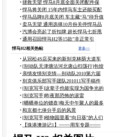
预定
拯救无望 悍马8月底全面关闭配件保
10年
悍马将关闭 15年内悍马车主还能买配
件
悍马品牌8月底关闭 车主藏“马”待升值
卖马无望 通用选择10月份关停悍马品
牌
汽博会亮起了折扣牌 超长悍马七折甩
货
通用召回悍马H2等15款"非正常引
进"车型
悍马H2相关热帖
更多>>
从冠松4S店买来的新别克林荫大道车
竟然是辆问题车！
[别动队天津塘沽河北唐山扫荡行]包饺
子吃海鲜晒腊肠
亲情友情别克情—别动队2010第六届
年会
别克俱乐部写手团队201011写手稿件
汇总专贴
[别克写手]这辈子也能实现为国争光的
梦想
[别克写手]昨夜那恐怖的滚雷
[晒晒单位的镖盘]每天中午聚人的最多
的地方
和京都七侠分手后的风景
[别克写手]植物园里看“向日葵”的人们
【珠港澳游记1】~~~~用车专题~~~~
悍马H3