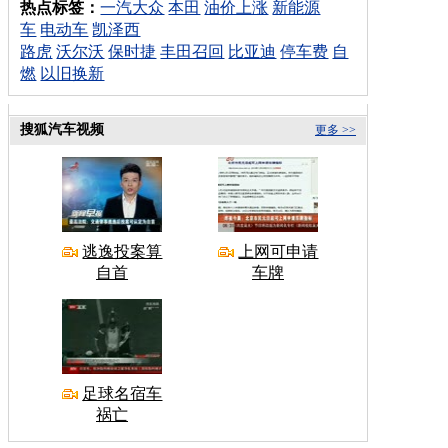
热点标签：
一汽大众
本田
油价上涨
新能源
车
电动车
凯泽西
路虎
沃尔沃
保时捷
丰田召回
比亚迪
停车费
自
燃
以旧换新
搜狐汽车视频
更多 >>
逃逸投案算
上网可申请
自首
车牌
足球名宿车
祸亡