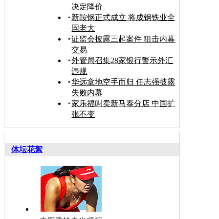
决定降价
新鞍钢正式成立 将成钢铁业全
国老大
证监会披露三起案件 狙击内幕
交易
外管局召集28家银行警示外汇
违规
华远拿地空手而归 任志强披露
失败内幕
家乐福叫卖新马泰分店 中国扩
张不变
体坛花絮