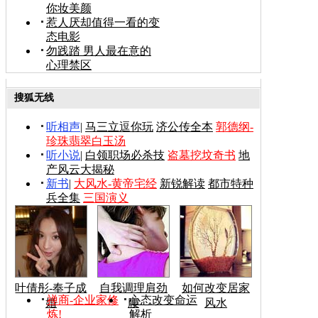
你妆美颜
惹人厌却值得一看的变
态电影
勿践踏 男人最在意的
心理禁区
搜狐无线
听相声
|
马三立逗你玩
济公传全本
郭德纲-
珍珠翡翠白玉汤
听小说
|
白领职场必杀技
盗墓挖坟奇书
地
产风云大揭秘
新书
|
大风水-黄帝宅经
新锐解读
都市特种
兵全集
三国演义
叶倩彤-奉子成
自我调理肩劲
如何改变居家
禅商-企业家修
心态改变命运
婚
腰
风水
炼!
解析