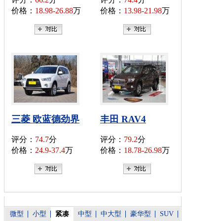
价格：
18.98-26.88
万
价格：
13.98-21.98
万
三菱 欧蓝德劲界
丰田 RAV4
评分：
74.7
分
评分：
79.2
分
价格：
24.9-37.4
万
价格：
18.78-26.98
万
微型
小型
紧凑
中型
中大型
豪华型
SUV