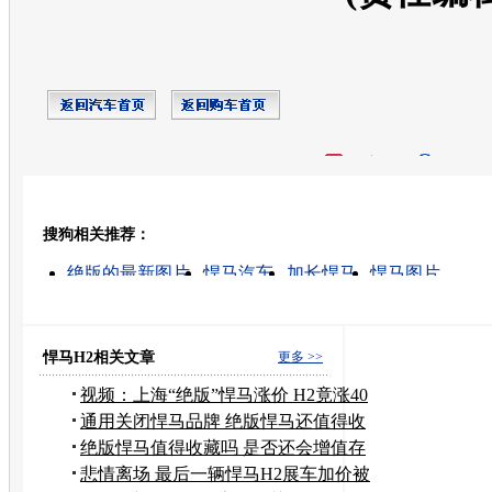
开心网
人人网
豆瓣
搜狗相关推荐：
转发至：
绝版的最新图片
悍马汽车
加长悍马
悍马图片
悍马是什么
悍马报价
二手悍马
悍马标志图案
悍马越野车的消息
捷波悍马怎么样
悍马H2相关文章
更多 >>
视频：上海“绝版”悍马涨价 H2竟涨40
万
通用关闭悍马品牌 绝版悍马还值得收
藏吗
绝版悍马值得收藏吗 是否还会增值存
争议
悲情离场 最后一辆悍马H2展车加价被