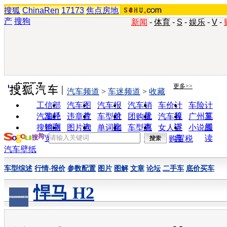
搜狐
ChinaRen
17173
焦点房地
产
搜狗
新闻
-
体育
-
S
-
娱乐
-
V
-
实用工具
更多>>
汽车频道
>
车迷频道
>
收藏
工信部
汽车图
汽车报
汽车销
车价计
车险计
油耗
片
价
量
算
算
汽车经
违章查
车型对
团购优
汽车投
广州车
销商
询
比
惠
诉
展
搜狗浏
图片欣
单词翻
车型查
女人宝
小说阅
览器
赏
译
询
典
读
购置税
汽车壁纸
车型综述
行情-报价
参数配置
图片
图解
文章
论坛
二手车
底价买车
悍马 H2