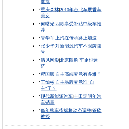
尴尬
重庆森林
|
2010年台北车展香车
美女
何曙光
|
四款享受补贴中级车推
荐
管学军
|
上汽在传承路上加速
张少华
|
对新能源汽车不限牌摇
号
清风网影
|
北京限购 车企也迷
茫
程国顺
|
自主高端究竟有多难？
王灿彬
|
自主品牌究竟谁"自
主"了？
现代新能源汽车
|
丰田定明年汽
车销量
每年购车指标将动态调整
|
管欣
教授