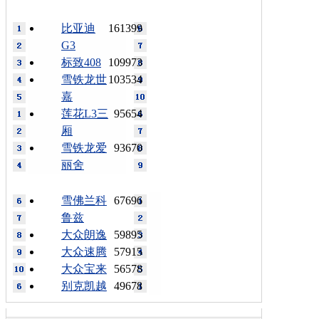
比亚迪
161399
G3
标致408
109973
雪铁龙世
103534
嘉
莲花L3三
95654
厢
雪铁龙爱
93670
丽舍
雪佛兰科
67696
鲁兹
大众朗逸
59895
大众速腾
57915
大众宝来
56578
别克凯越
49678