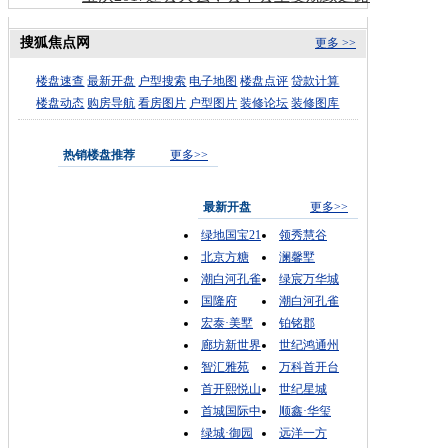
搜狐焦点网
更多 >>
楼盘速查
最新开盘
户型搜索
电子地图
楼盘点评
贷款计算
楼盘动态
购房导航
看房图片
户型图片
装修论坛
装修图库
热销楼盘推荐
更多>>
最新开盘
更多>>
绿地国宝21
领秀慧谷
北京方糖
澜馨墅
潮白河孔雀
绿宸万华城
国隆府
潮白河孔雀
宏泰·美墅
铂铭郡
廊坊新世界
世纪鸿通州
智汇雅苑
万科首开台
首开熙悦山
世纪星城
首城国际中
顺鑫·华玺
绿城·御园
远洋一方