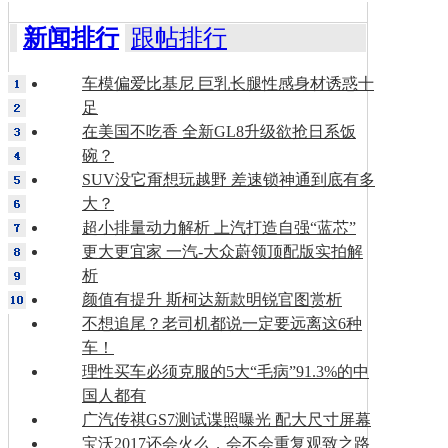
新闻排行
跟帖排行
车模偏爱比基尼 巨乳长腿性感身材诱惑十
足
在美国不吃香 全新GL8升级欲抢日系饭
碗？
SUV没它甭想玩越野 差速锁神通到底有多
大？
超小排量动力解析 上汽打造自强“蓝芯”
更大更宜家 一汽-大众蔚领顶配版实拍解
析
颜值有提升 斯柯达新款明锐官图赏析
不想追尾？老司机都说一定要远离这6种
车！
理性买车必须克服的5大“毛病”91.3%的中
国人都有
广汽传祺GS7测试谍照曝光 配大尺寸屏幕
宝沃2017还会火么，会不会重复观致之路