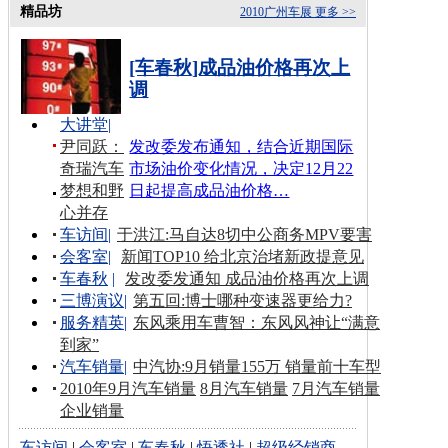
精品坊
2010广州车展
更多 >>
[车春秋]成品油价格再次上
调
大讲堂
|
尹同跃：
发改委发布通知，结合近期国际
奇瑞汽车
市场油价变化情况，决定12月22
梦想和野
日起提高成品油价格…
心并存
车访间
|
于洪江:马自达8切中公商务MPV要害
会客室
|
新闻TOP10 给北京治堵新政提意见
车春秋
|
发改委发通知 成品油价格再次上调
三博演议
|
第五回:博士哪种变速器更给力?
服务精英
|
东风乘用车曹智：东风风神让“满意
到家”
汽车销量
|
中汽协:9月销量155万 销量前十车型
2010年9月汽车销量
8月汽车销量
7月汽车销量
企业销量
车访间
|
会客室
|
车春秋
|
悟透社
|
超级经销商