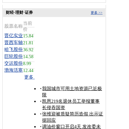
财经·理财·证券
更多 >>
当前
股票名称
价
晋亿实业
15.84
晋西车轴
21.81
哈飞股份
36.92
巨轮股份
14.58
交运股份
8.99
渤海活塞
12.44
更多
我国城市可用土地资源已近极
限
凯恩219名退休员工举报董事
长侵吞国资
张维迎被质疑简历造假 出示证
据回应
调油价窗口开启4天 发改委未