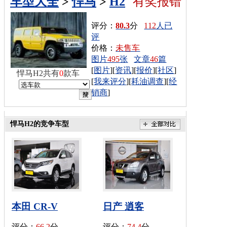
车型大全
>
悍马
>
H2
有奖报错
评分：
80.3
分
112
人已
评
价格：
未售车
图片
495
张
文章
46
篇
[
图片
][
资讯
][
报价
][
社区
]
悍马H2共有
0
款车
[
我来评分
][
耗油调查
][
经
销商
]
悍马H2的竞争车型
本田 CR-V
日产 逍客
评分：
66.2
分
评分：
74.4
分