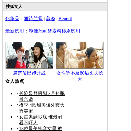
搜狐女人
化妆品
：
雅诗兰黛
|
薇姿
|
Benefit
最新试用
：
静佳Jcare酵素粉秒杀试用
晨范爷巴黎开战
女性等不及80后丈夫长
大
女人热点
长靴显胖捂脚 3月短靴
最合适
换季 4款甜美短外套大
秀美腿
女星素颜抄底 谁最耐
看不吓人
18位最美笑容女星 教