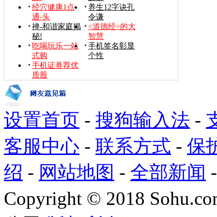
经穴健康1点
养生12字诀孔
通-头
令谦
禅-和谐家庭揭
<道德经>的大
秘!
智慧
吃喝玩乐一站
手机签名彰显
式购
个性
手机证券荐优
质股
设置首页
-
搜狗输入法
-
客服中心
-
联系方式
-
保
绍
-
网站地图
-
全部新闻
Copyright
©
2018 Sohu.com