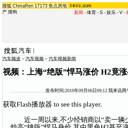
搜狐
ChinaRen
17173
焦点房地
产
搜狗
新闻
-
体育
-
S
-
娱乐
-
V
-
汽车频道
>
汽车视频
>
汽车视频新闻
视频：上海“绝版”悍马涨价 H2竟涨
发布时间:2010年09月06日09:12
我来说两
获取Flash播放器
to see this player.
近一周以来,不少经销商以“卖一辆少
炒高“绝版”
悍马
身价,其中黑色H2甚至涨