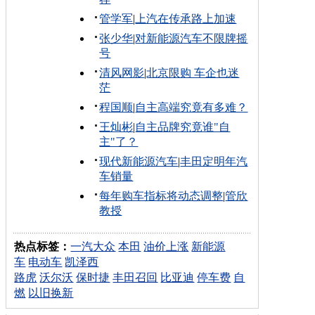
管学军
|
上汽在传承路上加速
张少华
|
对新能源汽车不限牌摇
号
清风网影
|
北京限购 车企也迷
茫
程国顺
|
自主高端究竟有多难？
王灿彬
|
自主品牌究竟谁"自
主"了？
现代新能源汽车
|
丰田定明年汽
车销量
每年购车指标将动态调整
|
管欣
教授
热点标签：
一汽大众
本田
油价上涨
新能源
车
电动车
凯泽西
路虎
沃尔沃
保时捷
丰田召回
比亚迪
停车费
自
燃
以旧换新