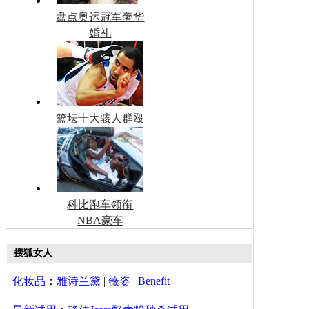
盘点奥运冠军奢华
婚礼
篮坛十大骇人群殴
科比跑车领衔
NBA豪车
搜狐女人
化妆品
：
雅诗兰黛
|
薇姿
|
Benefit