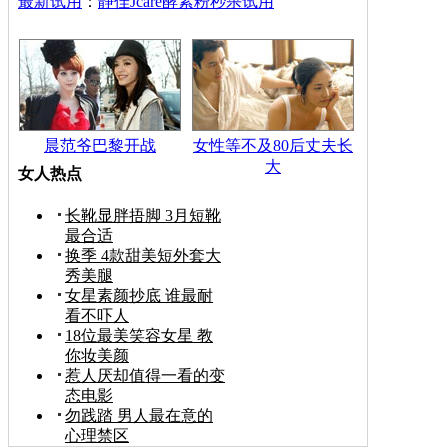
最新试用
：
静佳Jcare酵素粉秒杀试用
晨范爷巴黎开战
女性等不及80后丈夫长
大
女人热点
长靴显胖捂脚 3月短靴
最合适
换季 4款甜美短外套大
秀美腿
女星素颜抄底 谁最耐
看不吓人
18位最美笑容女星 教
你妆美颜
惹人厌却值得一看的变
态电影
勿践踏 男人最在意的
心理禁区