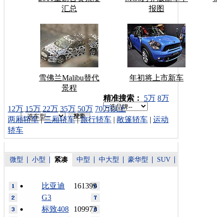
汇总
报图
雪佛兰Malibu替代
年初将上市新车
景程
车型搜索：
精准搜索：
5万
8万
12万
15万
22万
35万
50万
70万以上
两厢轿车
|
三厢轿车
|
旅行轿车
|
敞篷轿车
|
运动
轿车
微型
小型
紧凑
中型
中大型
豪华型
SUV
比亚迪
161399
G3
标致408
109973