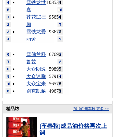
雪铁龙世
103534
嘉
莲花L3三
95654
厢
雪铁龙爱
93670
丽舍
雪佛兰科
67696
鲁兹
大众朗逸
59895
大众速腾
57915
大众宝来
56578
别克凯越
49678
精品坊
2010广州车展
更多 >>
[车春秋]成品油价格再次上
调