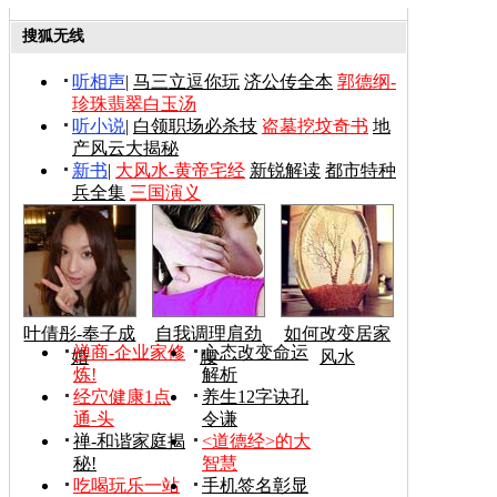
搜狐无线
听相声
|
马三立逗你玩
济公传全本
郭德纲-
珍珠翡翠白玉汤
听小说
|
白领职场必杀技
盗墓挖坟奇书
地
产风云大揭秘
新书
|
大风水-黄帝宅经
新锐解读
都市特种
兵全集
三国演义
叶倩彤-奉子成
自我调理肩劲
如何改变居家
禅商-企业家修
心态改变命运
婚
腰
风水
炼!
解析
经穴健康1点
养生12字诀孔
通-头
令谦
禅-和谐家庭揭
<道德经>的大
秘!
智慧
吃喝玩乐一站
手机签名彰显