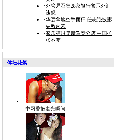
外管局召集28家银行警示外汇
违规
华远拿地空手而归 任志强披露
失败内幕
家乐福叫卖新马泰分店 中国扩
张不变
体坛花絮
中网香艳走光瞬间