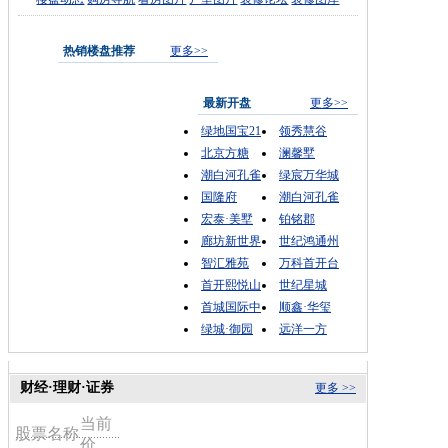
热销楼盘推荐
更多>>
最新开盘
更多>>
绿地国宝21
领秀慧谷
北京方糖
澜馨墅
潮白河孔雀
绿宸万华城
国隆府
潮白河孔雀
宏泰·美墅
铂铭郡
廊坊新世界
世纪鸿通州
智汇雅苑
万科首开台
首开熙悦山
世纪星城
首城国际中
顺鑫·华玺
绿城·御园
远洋一方
财经·理财·证券
更多 >>
当前
股票名称
价