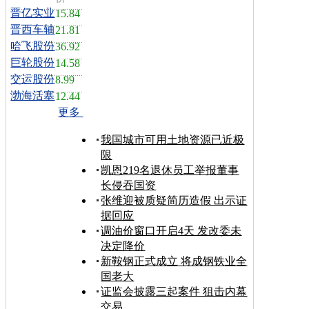
晋亿实业
15.84
晋西车轴
21.81
哈飞股份
36.92
巨轮股份
14.58
交运股份
8.99
渤海活塞
12.44
更多
我国城市可用土地资源已近极
限
凯恩219名退休员工举报董事
长侵吞国资
张维迎被质疑简历造假 出示证
据回应
调油价窗口开启4天 发改委未
决定降价
新鞍钢正式成立 将成钢铁业全
国老大
证监会披露三起案件 狙击内幕
交易