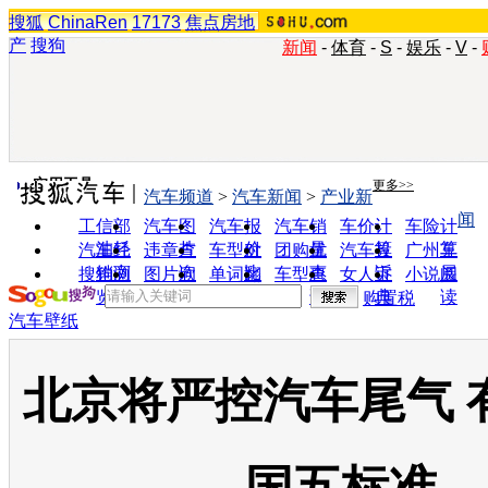
搜狐
ChinaRen
17173
焦点房地
产
搜狗
新闻
-
体育
-
S
-
娱乐
-
V
-
实用工具
更多>>
汽车频道
>
汽车新闻
>
产业新
闻
工信部
汽车图
汽车报
汽车销
车价计
车险计
油耗
片
价
量
算
算
汽车经
违章查
车型对
团购优
汽车投
广州车
销商
询
比
惠
诉
展
搜狗浏
图片欣
单词翻
车型查
女人宝
小说阅
览器
赏
译
询
典
读
购置税
汽车壁纸
北京将严控汽车尾气 