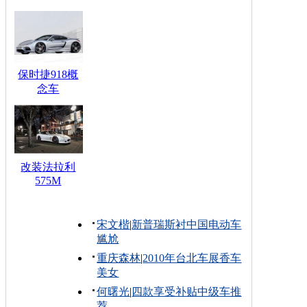
保时捷918概
念车
改装法拉利
575M
宋文楷
|
新普瑞斯衬中国电动车
尴尬
重庆森林
|
2010年台北车展香车
美女
何曙光
|
四款享受补贴中级车推
荐