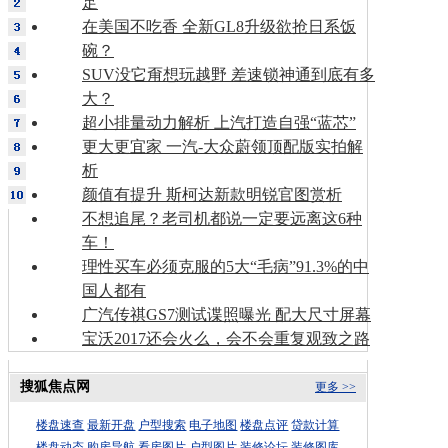
足
在美国不吃香 全新GL8升级欲抢日系饭
碗？
SUV没它甭想玩越野 差速锁神通到底有多
大？
超小排量动力解析 上汽打造自强“蓝芯”
更大更宜家 一汽-大众蔚领顶配版实拍解
析
颜值有提升 斯柯达新款明锐官图赏析
不想追尾？老司机都说一定要远离这6种
车！
理性买车必须克服的5大“毛病”91.3%的中
国人都有
广汽传祺GS7测试谍照曝光 配大尺寸屏幕
宝沃2017还会火么，会不会重复观致之路
搜狐焦点网
更多 >>
楼盘速查
最新开盘
户型搜索
电子地图
楼盘点评
贷款计算
楼盘动态
购房导航
看房图片
户型图片
装修论坛
装修图库