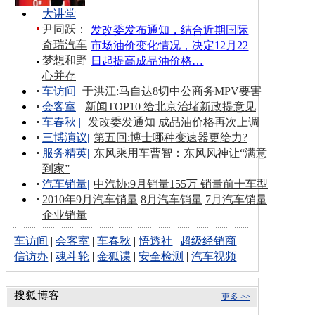
大讲堂
|
尹同跃：
发改委发布通知，结合近期国际
奇瑞汽车
市场油价变化情况，决定12月22
梦想和野
日起提高成品油价格…
心并存
车访间
|
于洪江:马自达8切中公商务MPV要害
会客室
|
新闻TOP10 给北京治堵新政提意见
车春秋
|
发改委发通知 成品油价格再次上调
三博演议
|
第五回:博士哪种变速器更给力?
服务精英
|
东风乘用车曹智：东风风神让“满意
到家”
汽车销量
|
中汽协:9月销量155万 销量前十车型
2010年9月汽车销量
8月汽车销量
7月汽车销量
企业销量
车访间
|
会客室
|
车春秋
|
悟透社
|
超级经销商
信访办
|
魂斗轮
|
金狐谍
|
安全检测
|
汽车视频
更多 >>