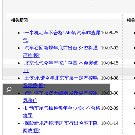
开心网
人人网
豆瓣
相关新闻
相关
转发至：
·
一半机动车不合格!240辆汽车昨查尾
10-08-25
气
·
汽车召回新规年底前出台 外资将遭
10-07-02
严控(图)
·
北京现代今年严控库存量 不会突破
10-04-15
1:1
·
王侠:承诺今年北京车展一定严控噪
10-04-08
音环境(图)
·
跨时停车收费无细则 发改委严控跟
10-03-30
风涨价
·
机动车尾气抽检每年至少4次 不合格
10-02-09
将罚
·
保险新规严控理赔 车行出险率下降
10-01-14
两成(图)