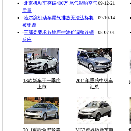
·
北京机动车突破400万 尾气影响空气
09-12-21
质量
·
哈尔滨机动车尾气排放无法达标将
09-10-14
被销毁
·
三部委要求各地严控油价调整连锁
08-07-01
反应
18款新车于一季度
2011年重磅中级车
上市
汇总
2011重磅合资紧凑
MG3跨界版新车申