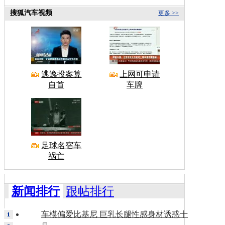
搜狐汽车视频
更多 >>
逃逸投案算
上网可申请
自首
车牌
足球名宿车
祸亡
新闻排行
跟帖排行
车模偏爱比基尼 巨乳长腿性感身材诱惑十