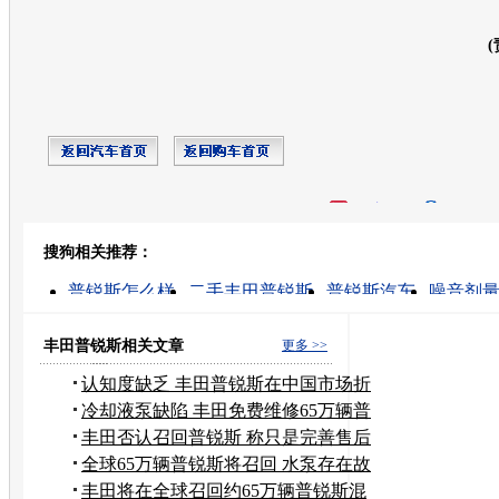
(
开心网
人人网
豆瓣
搜狗相关推荐：
转发至：
普锐斯怎么样
二手丰田普锐斯
普锐斯汽车
噪音剂
怎样降低电脑噪音
噪音耳鸣
二手普锐斯
噪音耳塞
新普锐斯
普锐斯论坛
丰田普锐斯相关文章
更多 >>
认知度缺乏 丰田普锐斯在中国市场折
戟
冷却液泵缺陷 丰田免费维修65万辆普
锐斯
丰田否认召回普锐斯 称只是完善售后
服务
全球65万辆普锐斯将召回 水泵存在故
障
丰田将在全球召回约65万辆普锐斯混