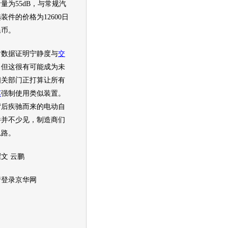
量为55dB，与常规汽
件的价格为12600日
民币。
数据证明宁静度与
交
，但这很有可能成为未
相关部门正打算让所有
车
强制使用类似装置。
背后疾驰而来的电动自
件并不少见，制造商们
思路。
文 云鹏
登录京华网