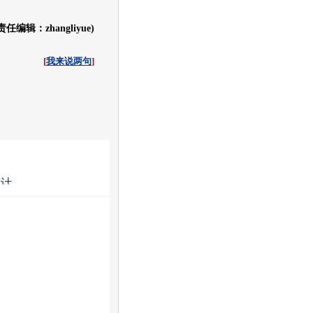
责任编辑：zhangliyue)
[
我来说两句
]
收起
白社会
百度i贴吧
量计