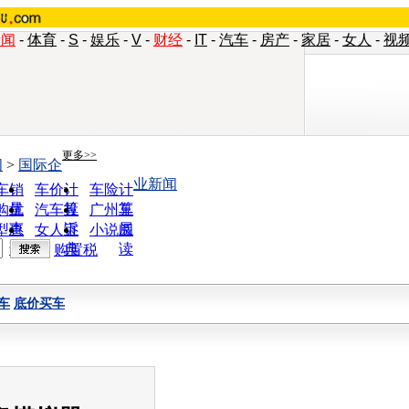
新闻
-
体育
-
S
-
娱乐
-
V
-
财经
-
IT
-
汽车
-
房产
-
家居
-
女人
-
视
更多>>
闻
>
国际企
业新闻
车销
车价计
车险计
量
算
算
购优
汽车投
广州车
惠
诉
展
型查
女人宝
小说阅
询
典
读
购置税
车
底价买车