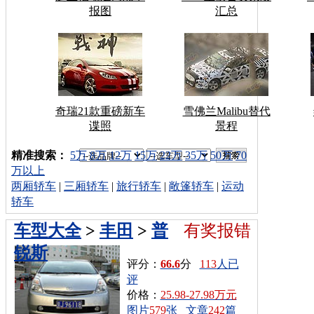
报图
汇总
奇瑞21款重磅新车
雪佛兰Malibu替代
谍照
景程
车型搜索：
精准搜索：
5万
8万
12万
15万
22万
35万
50万
70
万以上
两厢轿车
|
三厢轿车
|
旅行轿车
|
敞篷轿车
|
运动
轿车
车型大全
>
丰田
>
普
有奖报错
锐斯
评分：
66.6
分
113
人已
评
价格：
25.98-27.98万元
图片
579
张
文章
242
篇