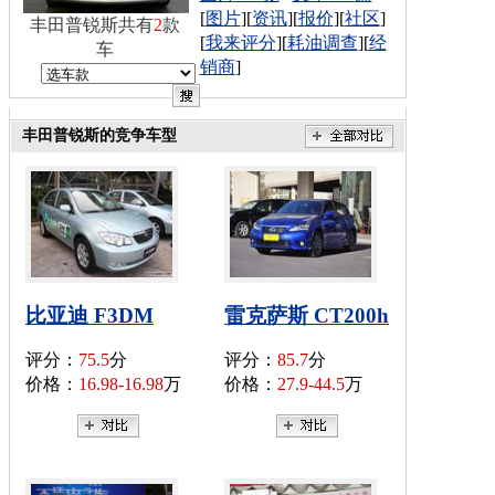
[
图片
][
资讯
][
报价
][
社区
]
丰田普锐斯共有
2
款
[
我来评分
][
耗油调查
][
经
车
销商
]
丰田普锐斯的竞争车型
比亚迪 F3DM
雷克萨斯 CT200h
评分：
75.5
分
评分：
85.7
分
价格：
16.98-16.98
万
价格：
27.9-44.5
万