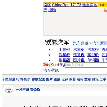
搜狐
ChinaRen
17173
焦点房地
产
搜狗
实用工具
汽车频道
>
汽车新
工信部
汽车图
汽车报
汽
油耗
片
价
汽车经
违章查
车型对
团
销商
询
比
搜狗浏
图片欣
单词翻
车
览器
赏
译
汽车壁纸
车型综述
行情-报价
参数配置
图片
图解
点评
保养
油耗
文章
论坛
二手
一汽丰田 普锐斯