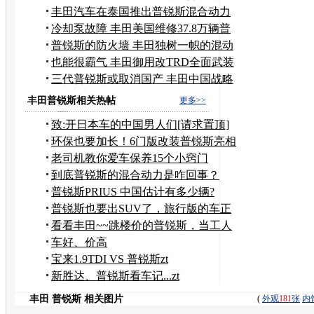
动
丰田汽车在泰国推出普锐斯混合动力
车
冷却泵故障 丰田美国维修37.8万辆普
锐斯
普锐斯的防火墙 丰田独树一帜的混动
技术
也能很霸气 丰田御用改TRD全面武装
普锐斯
三代普锐斯或取消国产 丰田中国战略
变脸
丰田普锐斯相关热帖
更多>>
致:开日本车的中国男人们[请求置顶]
环保也要加长！6门版改装普锐斯亮相
老司机教你爱车保养15个小窍门
到底普锐斯的混合动力是咋回事？
普锐斯PRIUS 中国估计有多少辆?
普锐斯也要出SUV了，旅行版的车正
在研发
看看丰田~~跳楼价的普锐斯，当工人
的大学生
车好、价高
宝来1.9TDI VS 普锐斯zt
新胜达、普锐斯看车记...zt
丰田 普锐斯 相关图片
(
外观
181
张
内