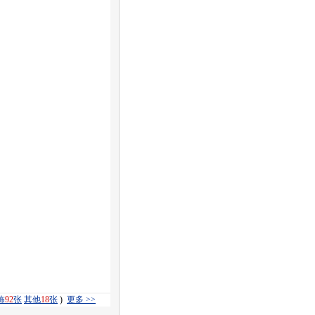
饰
92
张
其他
18
张
)
更多 >>