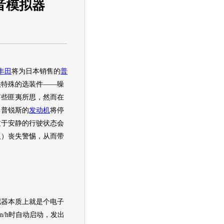
音模拟器
丰田
将为日本销售的
普
供特殊的选装件——噪
有些匪夷所思，然而在
，
普锐斯
的
发动机
将停
过于安静的行驶状态会
人）丧失警惕，从而带
器本质上就是个电子
m/h时自动启动，发出