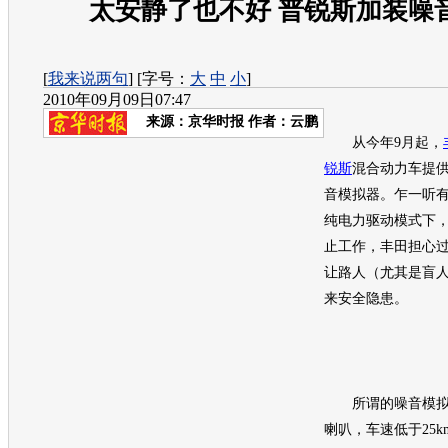
太安静了也不好 普锐斯加装噪
[
我来说两句
] [字号：
大
中
小
]
2010年09月09日07:47
来源：
京华时报
作者：云鹏
从今年9月起，
锐斯
混合动力车提
音模拟器。乍一听
纯电力驱动模式下
止工作，
丰田
担心
让路人（尤其是盲
来安全隐患。
所谓的噪音模拟
喇叭，车速低于25k