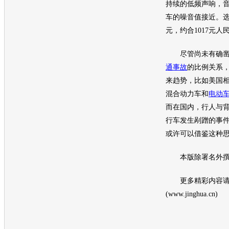
持续的低频声响，音
车的噪音值接近。选装
元，约合1017元人
尽管尚未有确凿
通
事故
的比例关系
来趋势，比如美国
混合动力车和
电动
而在国内，行人与
行车发生剐蹭的事
或许可以借鉴这种
本版除署名外撰
更多精彩内容请
(www.jinghua.cn)