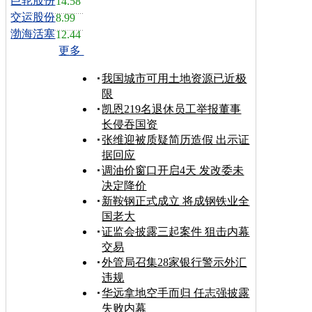
巨轮股份
14.58
交运股份
8.99
渤海活塞
12.44
更多
我国城市可用土地资源已近极
限
凯恩219名退休员工举报董事
长侵吞国资
张维迎被质疑简历造假 出示证
据回应
调油价窗口开启4天 发改委未
决定降价
新鞍钢正式成立 将成钢铁业全
国老大
证监会披露三起案件 狙击内幕
交易
外管局召集28家银行警示外汇
违规
华远拿地空手而归 任志强披露
失败内幕