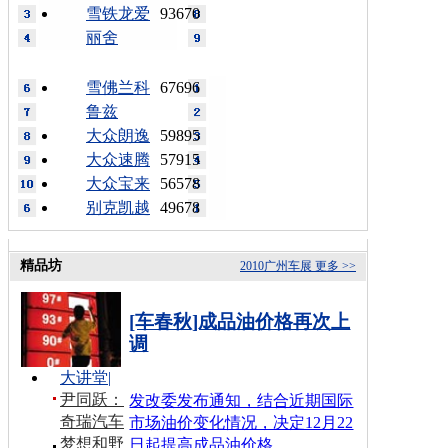
雪铁龙爱
93670
丽舍
雪佛兰科
67696
鲁兹
大众朗逸
59895
大众速腾
57915
大众宝来
56578
别克凯越
49678
精品坊
2010广州车展
更多 >>
[车春秋]成品油价格再次上
调
大讲堂
|
尹同跃：
发改委发布通知，结合近期国际
奇瑞汽车
市场油价变化情况，决定12月22
梦想和野
日起提高成品油价格…