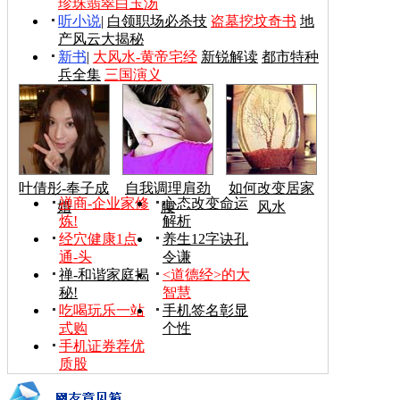
珍珠翡翠白玉汤
听小说
|
白领职场必杀技
盗墓挖坟奇书
地
产风云大揭秘
新书
|
大风水-黄帝宅经
新锐解读
都市特种
兵全集
三国演义
叶倩彤-奉子成
自我调理肩劲
如何改变居家
禅商-企业家修
心态改变命运
婚
腰
风水
炼!
解析
经穴健康1点
养生12字诀孔
通-头
令谦
禅-和谐家庭揭
<道德经>的大
秘!
智慧
吃喝玩乐一站
手机签名彰显
式购
个性
手机证券荐优
质股