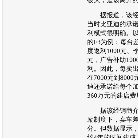
据报道，该经
当时
比亚迪
的承
利模式很明确。
的F3为例：每台差
度返利1000元、季
元，广告补助10
利。因此，每卖
在7000元到800
迪
还承诺给每个加
360万元的建店费
据该经销商介
励制度下，卖车
分。但数据显示
约4年的时间建成