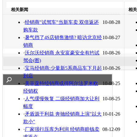
豆瓣
相关新闻
相关
转发至：
·
经销商"试驾车"当新车卖 双倍返还
10-08-28
购车款
·
暑气挡了4S店销售激情? 暗访北京经
10-08-27
销商
·
沃尔沃经销商 永安富豪安全有约试
10-08-26
驾会(图)
·
宝马经销商:少量新5系商品车下月起
10-08-26
到店
·
美菲亚特经销商或得阿尔法罗米欧
10-08-25
经销权
·
人气缓慢恢复 二级经销商加大让利
10-08-25
幅度
·
矛盾源于利益 奔驰经销商上演"以大
10-01-26
欺小"
·
厂家强行压库为利润 经销商赔钱卖
08-12-09
求返点