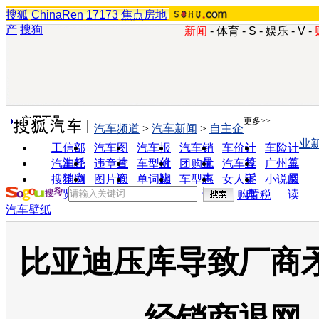
搜狐
ChinaRen
17173
焦点房地
产
搜狗
新闻
-
体育
-
S
-
娱乐
-
V
-
实用工具
更多>>
汽车频道
>
汽车新闻
>
自主企
业
工信部
汽车图
汽车报
汽车销
车价计
车险计
油耗
片
价
量
算
算
汽车经
违章查
车型对
团购优
汽车投
广州车
销商
询
比
惠
诉
展
搜狗浏
图片欣
单词翻
车型查
女人宝
小说阅
览器
赏
译
询
典
读
购置税
汽车壁纸
比亚迪压库导致厂商