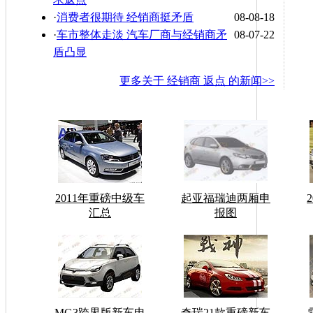
·
消费者很期待 经销商挺矛盾
08-08-18
·
车市整体走淡 汽车厂商与经销商矛
08-07-22
盾凸显
更多关于
经销商 返点
的新闻>>
2011年重磅中级车
起亚福瑞迪两厢申
汇总
报图
MG3跨界版新车申
奇瑞21款重磅新车