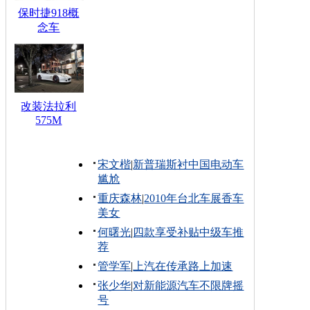
保时捷918概
念车
改装法拉利
575M
宋文楷
|
新普瑞斯衬中国电动车
尴尬
重庆森林
|
2010年台北车展香车
美女
何曙光
|
四款享受补贴中级车推
荐
管学军
|
上汽在传承路上加速
张少华
|
对新能源汽车不限牌摇
号