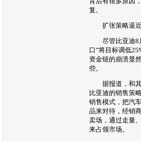
背后有很多原因
复。
扩张策略逼近
尽管
比亚迪
8
口”将目标调低2
资金链的崩溃显
些。
据报道，和其
比亚迪
的销售策
销售模式，把汽
品来对待，经销
卖场，通过走量
来占领市场。