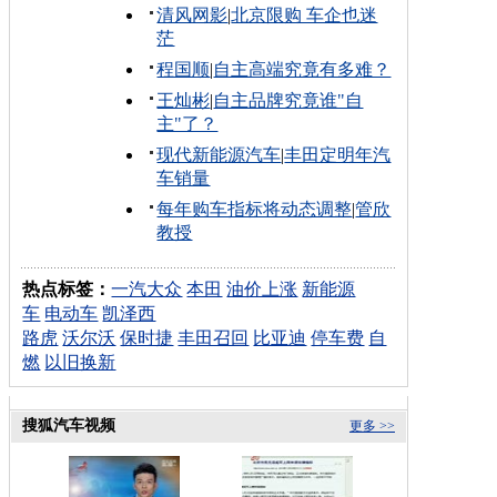
清风网影
|
北京限购 车企也迷
茫
程国顺
|
自主高端究竟有多难？
王灿彬
|
自主品牌究竟谁"自
主"了？
现代新能源汽车
|
丰田定明年汽
车销量
每年购车指标将动态调整
|
管欣
教授
热点标签：
一汽大众
本田
油价上涨
新能源
车
电动车
凯泽西
路虎
沃尔沃
保时捷
丰田召回
比亚迪
停车费
自
燃
以旧换新
搜狐汽车视频
更多 >>