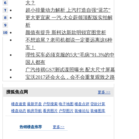
大？
超小排量动力解析 上汽打造自强“蓝芯”
更大更宜家 一汽-大众蔚领顶配版实拍解
析
颜值有提升 斯柯达新款明锐官图赏析
不想追尾？老司机都说一定要远离这6种
车！
理性买车必须克服的5大“毛病”91.3%的中
国人都有
广汽传祺GS7测试谍照曝光 配大尺寸屏幕
宝沃2017还会火么，会不会重复观致之路
搜狐焦点网
更多 >>
楼盘速查
最新开盘
户型搜索
电子地图
楼盘点评
贷款计算
楼盘动态
购房导航
看房图片
户型图片
装修论坛
装修图库
热销楼盘推荐
更多>>