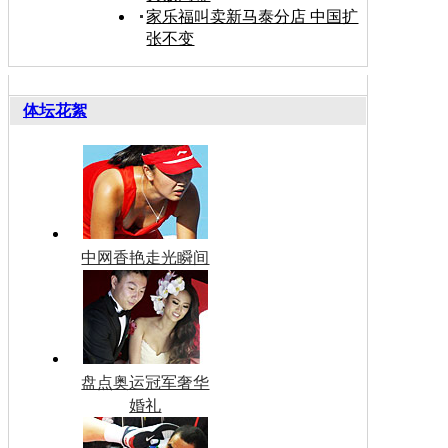
家乐福叫卖新马泰分店 中国扩
张不变
体坛花絮
中网香艳走光瞬间
盘点奥运冠军奢华
婚礼