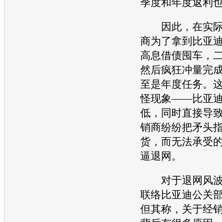
季度和年度返利
因此，在实际
商为了拿到
比亚
高息借债囤车，
然后疯狂冲量完
至是年度任务。
怪现象——
比亚
低，同时直接导
销商纷纷把矛头
货，而无法承受
逼退网。
对于退网风波
联络
比亚迪
公关
但其称，关于经