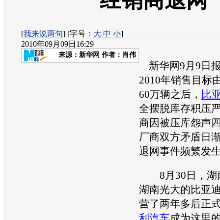
经销商退网
[
我来说两句
] [字号：
大
中
小
]
2010年09月09日16:29
来源：
新华网
作者：肖伟
新华网9月9日报
2010年销售目标
60万辆之后，
比
全摆脱库存积压
商因被压库怨声
厂商双方矛盾日
退网事件频繁发
8月30日，湖
湖南光大的
比亚
营了两年多后正
利汽车
成为这里