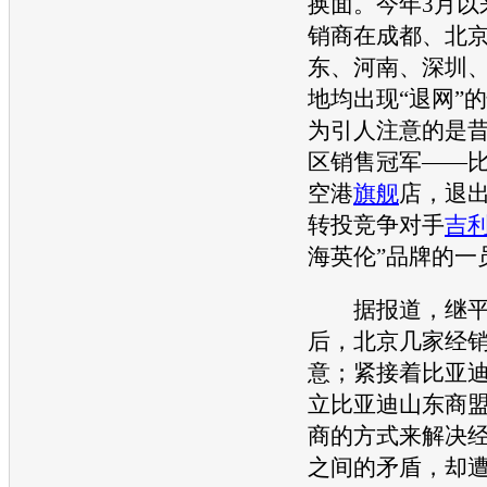
换面。今年3月以
销商在成都、北
东、河南、深圳
地均出现“退网”
为引人注意的是
区销售冠军——
空港
旗舰
店，退
转投竞争对手
吉
海英伦”品牌的一
据报道，继平
后，北京几家经
意；紧接着
比亚
立
比亚迪
山东商
商的方式来解决
之间的矛盾，却