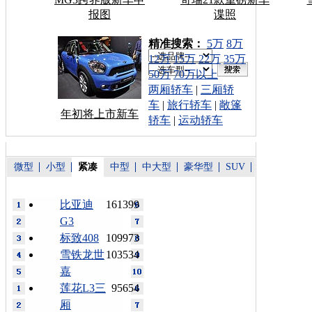
报图
谍照
车型搜索：
精准搜索：
5万
8万
12万
15万
22万
35万
50万
70万以上
两厢轿车
|
三厢轿
车
|
旅行轿车
|
敞篷
年初将上市新车
轿车
|
运动轿车
微型
小型
紧凑
中型
中大型
豪华型
SUV
比亚迪
161399
G3
标致408
109973
雪铁龙世
103534
嘉
莲花L3三
95654
厢