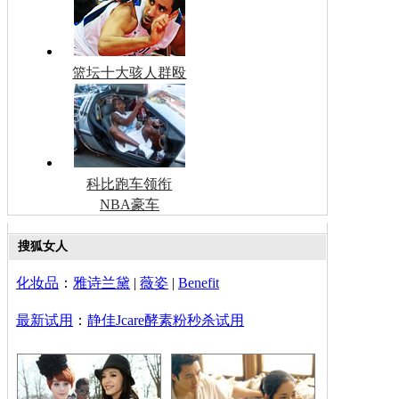
篮坛十大骇人群殴
科比跑车领衔
NBA豪车
搜狐女人
化妆品
：
雅诗兰黛
|
薇姿
|
Benefit
最新试用
：
静佳Jcare酵素粉秒杀试用