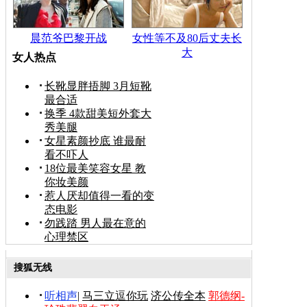
晨范爷巴黎开战
女性等不及80后丈夫长
大
女人热点
长靴显胖捂脚 3月短靴
最合适
换季 4款甜美短外套大
秀美腿
女星素颜抄底 谁最耐
看不吓人
18位最美笑容女星 教
你妆美颜
惹人厌却值得一看的变
态电影
勿践踏 男人最在意的
心理禁区
搜狐无线
听相声
|
马三立逗你玩
济公传全本
郭德纲-