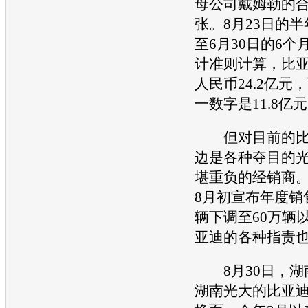
母公司戴姆勒的
张。8月23日的
至6月30日的6
计准则计算，
比
人民币24.2亿元
一数字是11.8亿
但对目前的
边是各种夺目的
堪重负的经销商
8月初宣布年度销
辆下调至60万辆
亚迪
的各种指责
8月30日，湖
湖南光大的
比亚