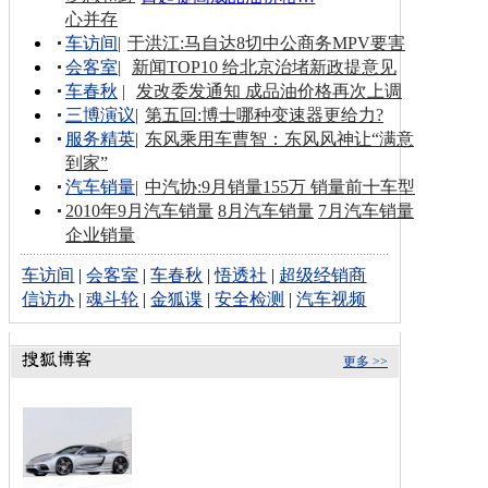
心并存
车访间
|
于洪江:马自达8切中公商务MPV要害
会客室
|
新闻TOP10 给北京治堵新政提意见
车春秋
|
发改委发通知 成品油价格再次上调
三博演议
|
第五回:博士哪种变速器更给力?
服务精英
|
东风乘用车曹智：东风风神让“满意
到家”
汽车销量
|
中汽协:9月销量155万 销量前十车型
2010年9月汽车销量
8月汽车销量
7月汽车销量
企业销量
车访间
|
会客室
|
车春秋
|
悟透社
|
超级经销商
信访办
|
魂斗轮
|
金狐谍
|
安全检测
|
汽车视频
更多 >>