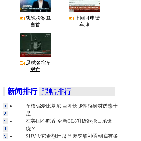
逃逸投案算
上网可申请
自首
车牌
足球名宿车
祸亡
新闻排行
跟帖排行
车模偏爱比基尼 巨乳长腿性感身材诱惑十
足
在美国不吃香 全新GL8升级欲抢日系饭
碗？
SUV没它甭想玩越野 差速锁神通到底有多