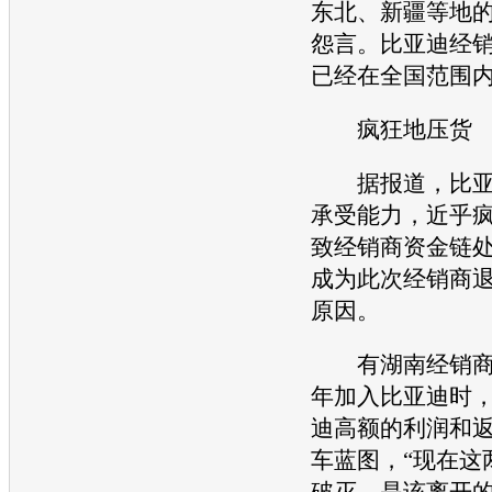
东北、新疆等地
怨言。
比亚迪
经
已经在全国范围
疯狂地压货
据报道，
比
承受能力，近乎
致经销商资金链
成为此次经销商
原因。
有湖南经销商
年加入
比亚迪
时
迪
高额的利润和
车蓝图，“现在这
破灭，是该离开的