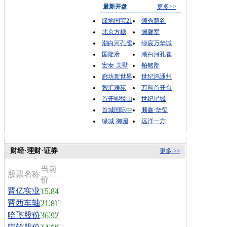
最新开盘
更多>>
绿地国宝21
领秀慧谷
北京方糖
澜馨墅
潮白河孔雀
绿宸万华城
国隆府
潮白河孔雀
宏泰·美墅
铂铭郡
廊坊新世界
世纪鸿通州
智汇雅苑
万科首开台
首开熙悦山
世纪星城
首城国际中
顺鑫·华玺
绿城·御园
远洋一方
财经·理财·证券
更多 >>
当前
股票名称
价
晋亿实业
15.84
晋西车轴
21.81
哈飞股份
36.92