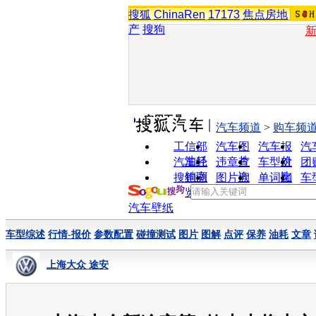
搜狐
ChinaRen
17173
焦点房地
产
搜狗
实用工具
汽车频道
>
购车频
工信部
汽车图
汽车报
汽
油耗
片
价
汽车经
违章查
车型对
团
销商
询
比
搜狗浏
图片欣
单词翻
车
览器
赏
译
汽车壁纸
车型综述
行情-报价
参数配置
碰撞测试
图片
图解
点评
保养
油耗
文章
上海大众 途安