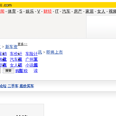
新闻
-
体育
-
S
-
娱乐
-
V
-
财经
-
IT
-
汽车
-
房产
-
家居
-
女人
-
视
更多>>
道
>
新车资
讯
>
即将上市
车销
车价计
车险计
量
算
算
购优
汽车投
广州车
惠
诉
展
型查
女人宝
小说阅
询
典
读
购置税
论坛
二手车
底价买车