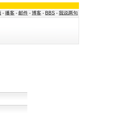
频
-
播客
-
邮件
-
博客
-
BBS
-
我说两句