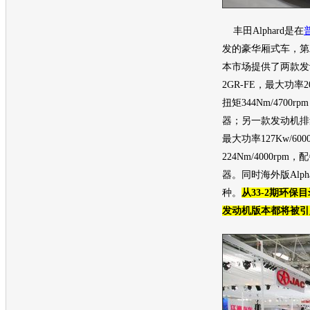
丰田Alphard
是在
发的豪华厢式车，第
本市场提供了两款
发
2GR-FE，最大功率20
扭矩344Nm/4700
器；另一款
发动机
排
最大功率127Kw/60
224Nm/4000rp
器。同时海外版
Alph
种。
从33-2期
环保
目
发动机
版本都将被引