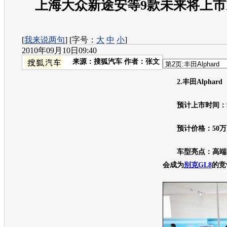
上海大众新途安等9款未来将上市
[
我来说两句
] [字号：
大
中
小
]
2010年09月10日09:40
来源：
搜狐汽车
作者：张文
2.丰田Alphard
预计上市时间：
预计价格：50
车型亮点：高端
会成为
别克GL8
的竞