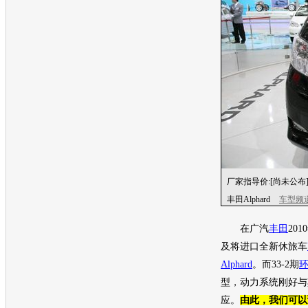
厂家指导价:
[尚未公布
丰田Alphard
车型频
在广汽
丰田
201
及将进口全新休旅车
Alphard
。而33-2期
型，动力系统刚好与
应。
由此，我们可以