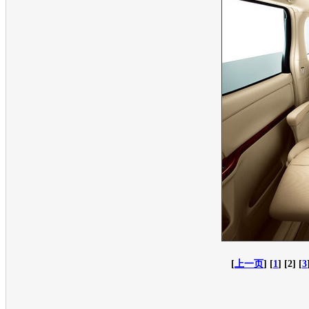
[
上一页
] [
1
] [2] [
3