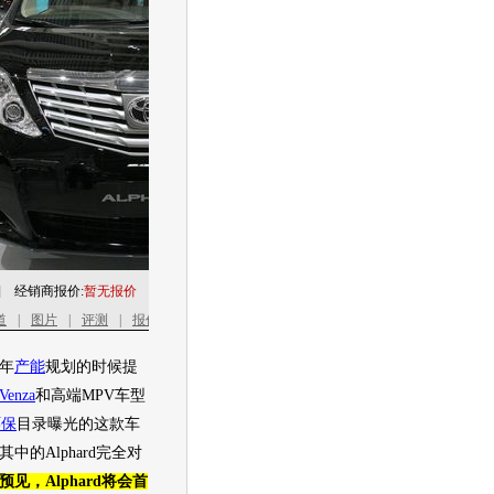
]
经销商报价:
暂无报价
[
点击图片看大图
|
HD高清
]
道
|
图片
|
评测
|
报价
|
油耗
|
车会
0年
产能
规划的时候提
Venza
和高端
MPV
车型
环保
目录曝光的这款车
其中的
Alphard
完全对
预见，
Alphard
将会首