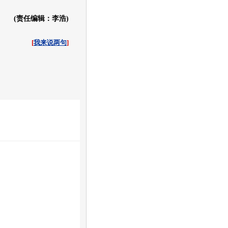
(责任编辑：李浩)
[
我来说两句
]
收起
白社会
百度i贴吧
新报价