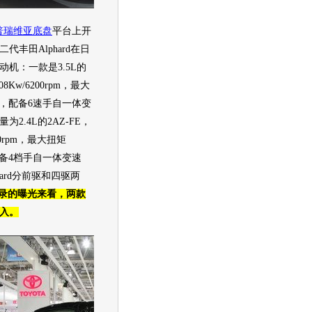
普瑞维亚
底盘
平台上开
二代
丰田Alphard
在日
动机
：一款是3.5L的
8Kw/6200rpm，最大
rpm，配备6速手自一体变
量为2.4L的2AZ-FE，
00rpm，最大扭矩
m，配备4档手自一体变速
ard
分前驱和四驱两
录的曝光来看，两款
入。