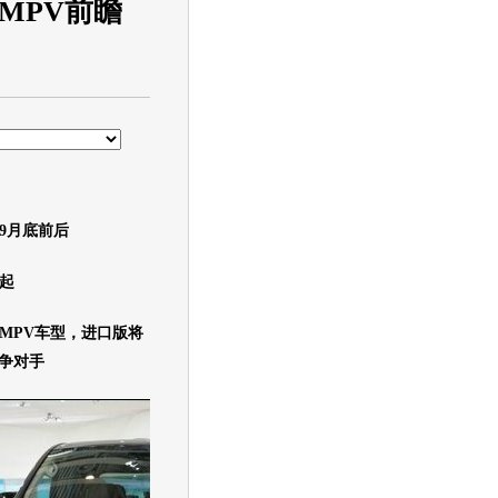
MPV前瞻
9月底前后
万起
MPV
车型，进口版将
争对手