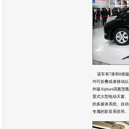
该车有7座和8座
均可折叠或者移动以
外版
Alphard
高配型
置式大型电动
天窗
、
的多媒体系统、自动
专属的影音系统等。