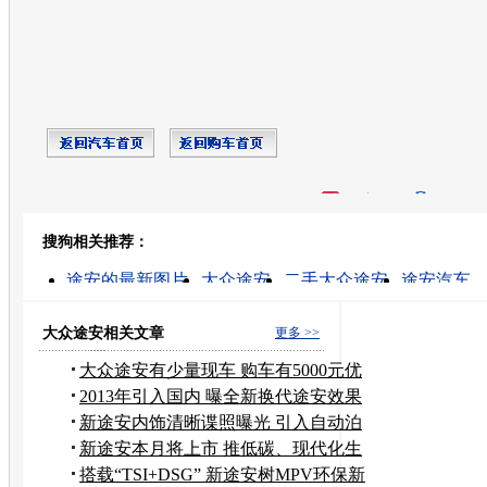
开心网
人人网
豆瓣
搜狗相关推荐：
转发至：
途安的最新图片
大众途安
二手大众途安
途安汽车
途安好不好
新途安汽车
上海大众途安
大众途安最
途安价格
二手大众新途安
大众途安相关文章
更多 >>
大众途安有少量现车 购车有5000元优
惠
2013年引入国内 曝全新换代途安效果
图
新途安内饰清晰谍照曝光 引入自动泊
车
新途安本月将上市 推低碳、现代化生
活
搭载“TSI+DSG” 新途安树MPV环保新