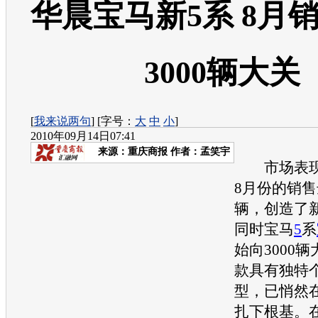
华晨宝马新5系 8月
3000辆大关
[
我来说两句
] [字号：
大
中
小
]
2010年09月14日07:41
来源：
重庆商报
作者：孟笑宇
市场表现
8月份的销售
辆，创造了
同时宝马
5
系
始向3000
款具有独特
型，已悄然
扎下根基。