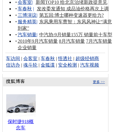
会客室
|
新闻TOP10 给北京治堵新政提意见
车春秋
|
发改委发通知 成品油价格再次上调
三博演议
|
第五回:博士哪种变速器更给力?
服务精英
|
东风乘用车曹智：东风风神让“满意
到家”
汽车销量
|
中汽协:9月销量155万 销量前十车型
2010年9月汽车销量
8月汽车销量
7月汽车销量
企业销量
车访间
|
会客室
|
车春秋
|
悟透社
|
超级经销商
信访办
|
魂斗轮
|
金狐谍
|
安全检测
|
汽车视频
更多 >>
保时捷918概
念车