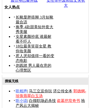
晨范爷巴黎开战
女性等不及80后丈夫长
大
女人热点
长靴显胖捂脚 3月短靴
最合适
换季 4款甜美短外套大
秀美腿
女星素颜抄底 谁最耐
看不吓人
18位最美笑容女星 教
你妆美颜
惹人厌却值得一看的变
态电影
勿践踏 男人最在意的
心理禁区
搜狐无线
听相声
|
马三立逗你玩
济公传全本
郭德纲-
珍珠翡翠白玉汤
听小说
|
白领职场必杀技
盗墓挖坟奇书
地
产风云大揭秘