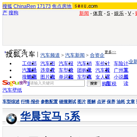
搜狐
ChinaRen
17173
焦点房地
产
搜狗
新闻
-
体育
-
S
-
娱乐
-
V
-
实用工具
更多>>
汽车频道
>
汽车新闻
>
合资企
业
工信部
汽车图
汽车报
汽车销
车价计
车险计
油耗
片
价
量
算
算
汽车经
违章查
车型对
团购优
汽车投
广州车
销商
询
比
惠
诉
展
搜狗浏
图片欣
单词翻
车型查
女人宝
小说阅
览器
赏
译
询
典
读
购置税
汽车壁纸
车型综述
行情-报价
参数配置
碰撞测试
图片
图解
点评
保养
油耗
文章
华晨宝马 5系