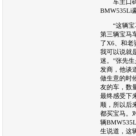
车主口碑
BMW5
35L
“这辆
宝
第三辆
宝马
了X6、和老婆
我可以说就
迷。”张先
发商，他谈
做生意的时
友的车，数
最终感受下
顺，所以后
都买
宝马
。
辆
BMW5
3
生说道，这