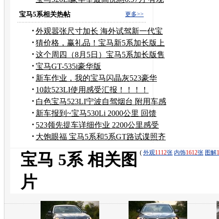
车
宝马5系相关热帖
更多>>
外观嚣张尺寸加长 海外试驾新一代宝
马5系535i
猜价格，赢礼品！宝马新5系加长版上
市价格有奖竞猜
这个周四（8月5日）宝马5系加长版售
价对外发布
宝马GT-535i豪华版
新车作业，我的宝马闪晶灰523豪华
版，多图。
10款523LI使用感受汇报！！！！
白色宝马523LI宁波自驾烟台 附用车感
受
新车报到~宝马530Li 2000公里 回馈
523领先提车详细作业 2200公里感受
大饱眼福 宝马5系和5系GT路试谍照齐
曝光
(
外观
1112
张
内饰
1612
张
图解
宝马 5系 相关图
片