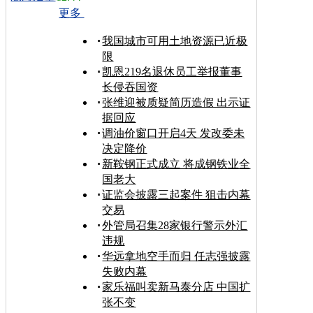
更多
我国城市可用土地资源已近极
限
凯恩219名退休员工举报董事
长侵吞国资
张维迎被质疑简历造假 出示证
据回应
调油价窗口开启4天 发改委未
决定降价
新鞍钢正式成立 将成钢铁业全
国老大
证监会披露三起案件 狙击内幕
交易
外管局召集28家银行警示外汇
违规
华远拿地空手而归 任志强披露
失败内幕
家乐福叫卖新马泰分店 中国扩
张不变