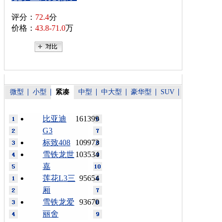
评分：
72.4
分
价格：
43.8-71.0
万
微型
小型
紧凑
中型
中大型
豪华型
SUV
比亚迪
161399
G3
标致408
109973
雪铁龙世
103534
嘉
莲花L3三
95654
厢
雪铁龙爱
93670
丽舍