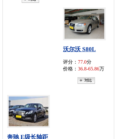
沃尔沃 S80L
评分：
77.0
分
价格：
36.8-65.86
万
奔驰 E级长轴距