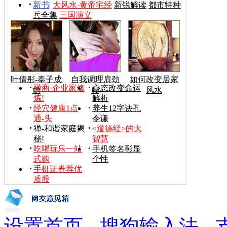
新书
|
大风水-黄帝宅经
新锐解读
都市特种
兵全集
三国演义
叶倩彤-奉子成
自我调理肩劲
如何改变居家
禅商-企业家修
心态改变命运
婚
腰
风水
炼!
解析
经穴健康1点
养生12字诀孔
通-头
令谦
禅-和谐家庭揭
<道德经>的大
秘!
智慧
吃喝玩乐一站
手机签名彰显
式购
个性
手机证券荐优
质股
设置首页
-
搜狗输入法
-