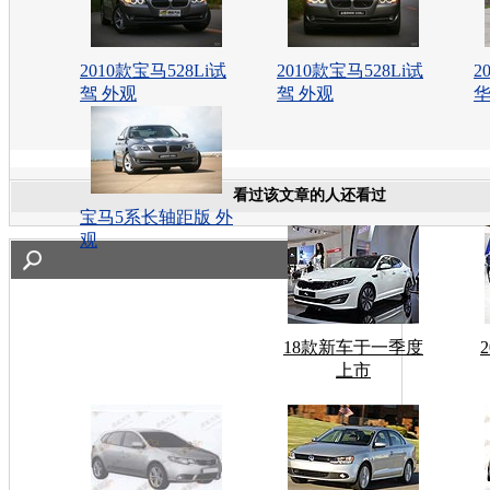
2010款宝马528Li试
2010款宝马528Li试
2
驾 外观
驾 外观
华
看过该文章的人还看过
宝马5系长轴距版 外
观
18款新车于一季度
上市