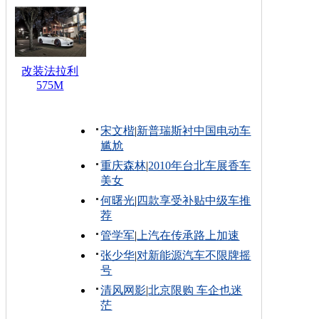
改装法拉利
575M
宋文楷
|
新普瑞斯衬中国电动车
尴尬
重庆森林
|
2010年台北车展香车
美女
何曙光
|
四款享受补贴中级车推
荐
管学军
|
上汽在传承路上加速
张少华
|
对新能源汽车不限牌摇
号
清风网影
|
北京限购 车企也迷
茫