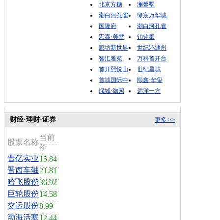
北京方糖
澜馨墅
潮白河孔雀
绿宸万华城
国隆府
潮白河孔雀
宏泰·美墅
铂铭郡
廊坊新世界
世纪鸿通州
智汇雅苑
万科首开台
首开熙悦山
世纪星城
首城国际中
顺鑫·华玺
绿城·御园
远洋一方
财经·理财·证券
更多 >>
当前
股票名称
价
晋亿实业
15.84
晋西车轴
21.81
哈飞股份
36.92
巨轮股份
14.58
交运股份
8.99
渤海活塞
12.44