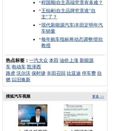
程国顺
|
自主高端究竟有多难？
王灿彬
|
自主品牌究竟谁"自
主"了？
现代新能源汽车
|
丰田定明年汽
车销量
每年购车指标将动态调整
|
管欣
教授
热点标签：
一汽大众
本田
油价上涨
新能源
车
电动车
凯泽西
路虎
沃尔沃
保时捷
丰田召回
比亚迪
停车费
自
燃
以旧换新
搜狐汽车视频
更多 >>