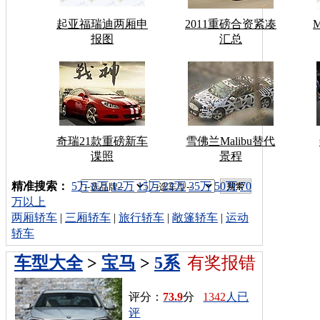
起亚福瑞迪两厢申
2011重磅合资紧凑
报图
汇总
奇瑞21款重磅新车
雪佛兰Malibu替代
谍照
景程
车型搜索：
精准搜索：
5万
8万
12万
15万
22万
35万
50万
70
万以上
两厢轿车
|
三厢轿车
|
旅行轿车
|
敞篷轿车
|
运动
轿车
车型大全
>
宝马
>
5系
有奖报错
评分：
73.9
分
1342
人已
评