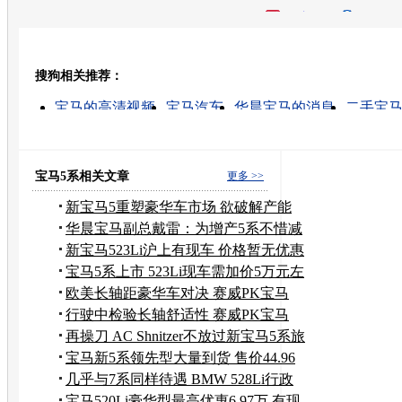
开心网
人人网
豆瓣
搜狗相关推荐：
转发至：
宝马的高清视频
宝马汽车
华晨宝马的消息
二手宝
华晨宝马怎么样
华晨宝马
宝马530li
宝马摩托车车
宝马新5系
华晨汽车
宝马5系相关文章
更多 >>
新宝马5重塑豪华车市场 欲破解产能
困局
华晨宝马副总戴雷：为增产5系不惜减
产3系
新宝马523Li沪上有现车 价格暂无优惠
宝马5系上市 523Li现车需加价5万元左
右
欧美长轴距豪华车对决 赛威PK宝马
528Li
行驶中检验长轴舒适性 赛威PK宝马
528Li
再操刀 AC Shnitzer不放过新宝马5系旅
行版
宝马新5系领先型大量到货 售价44.96
万元
几乎与7系同样待遇 BMW 528Li行政
+激情
宝马520Li豪华型最高优惠6.97万 有现