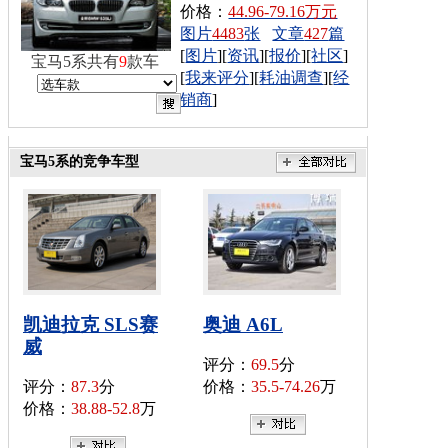
价格：
44.96-79.16万元
图片
4483
张
文章
427
篇
[
图片
][
资讯
][
报价
][
社区
]
宝马5系共有
9
款车
[
我来评分
][
耗油调查
][
经
销商
]
宝马5系的竞争车型
凯迪拉克 SLS赛
奥迪 A6L
威
评分：
69.5
分
评分：
87.3
分
价格：
35.5-74.26
万
价格：
38.88-52.8
万