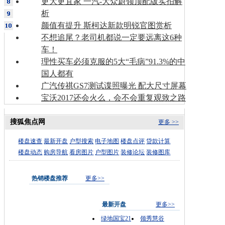
更大更宜家 一汽-大众蔚领顶配版实拍解
析
颜值有提升 斯柯达新款明锐官图赏析
不想追尾？老司机都说一定要远离这6种
车！
理性买车必须克服的5大“毛病”91.3%的中
国人都有
广汽传祺GS7测试谍照曝光 配大尺寸屏幕
宝沃2017还会火么，会不会重复观致之路
搜狐焦点网
更多 >>
楼盘速查
最新开盘
户型搜索
电子地图
楼盘点评
贷款计算
楼盘动态
购房导航
看房图片
户型图片
装修论坛
装修图库
热销楼盘推荐
更多>>
最新开盘
更多>>
绿地国宝21
领秀慧谷