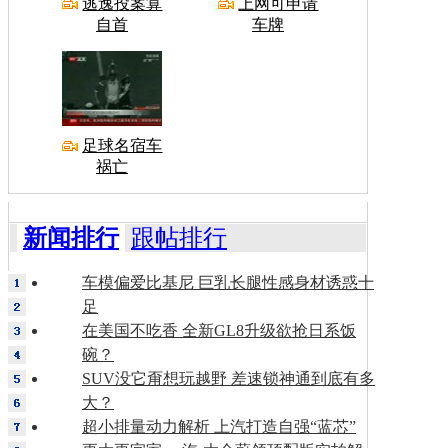
逃逸投案算
上网可申请
自首
车牌
足球名宿车
祸亡
新闻排行
跟帖排行
车模偏爱比基尼 巨乳长腿性感身材诱惑十
足
在美国不吃香 全新GL8升级欲抢日系饭
碗？
SUV没它甭想玩越野 差速锁神通到底有多
大？
超小排量动力解析 上汽打造自强“蓝芯”