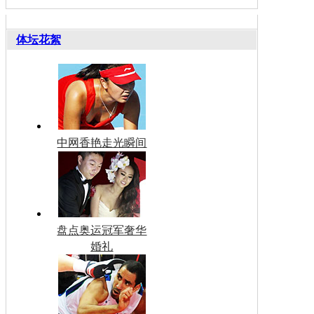
体坛花絮
中网香艳走光瞬间
盘点奥运冠军奢华
婚礼