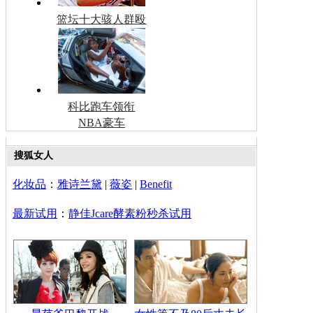
篮坛十大骇人群殴
科比跑车领衔
NBA豪车
搜狐女人
化妆品
：
雅诗兰黛
|
薇姿
|
Benefit
最新试用
：
静佳Jcare酵素粉秒杀试用