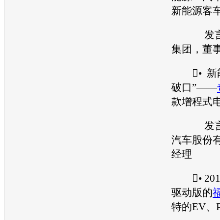
新能源
客
发言嘉
集团，董
•
新
破口”——
款增程式
发言
汽车股份
经理
• 20
驱动版的
特的EV、