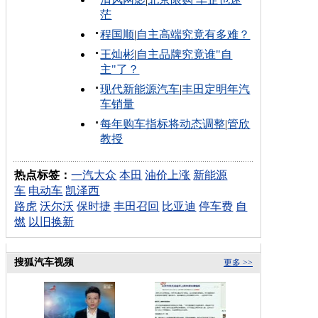
茫
程国顺
|
自主高端究竟有多难？
王灿彬
|
自主品牌究竟谁"自
主"了？
现代新能源汽车
|
丰田定明年汽
车销量
每年购车指标将动态调整
|
管欣
教授
热点标签：
一汽大众
本田
油价上涨
新能源
车
电动车
凯泽西
路虎
沃尔沃
保时捷
丰田召回
比亚迪
停车费
自
燃
以旧换新
搜狐汽车视频
更多 >>