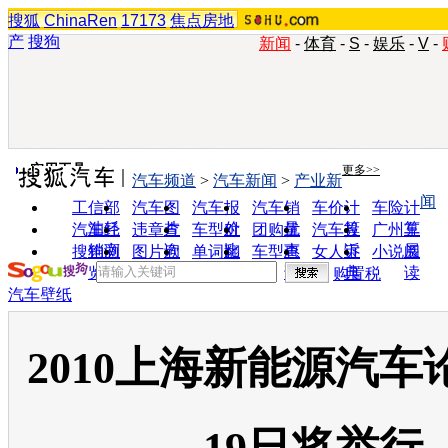
搜狐
ChinaRen
17173
焦点房地
产
搜狗
新闻
-
体育
-
S
-
娱乐
-
V
-
实用工具
更多>>
汽车频道
>
汽车新闻
>
产业新
闻
工信部
汽车图
汽车报
汽车销
车价计
车险计
油耗
片
价
量
算
算
汽车经
违章查
车型对
团购优
汽车投
广州车
销商
询
比
惠
诉
展
搜狗浏
图片欣
单词翻
车型查
女人宝
小说阅
览器
赏
译
询
典
读
购置税
汽车壁纸
2010上海新能源汽车