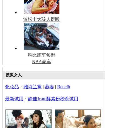
篮坛十大骇人群殴
科比跑车领衔
NBA豪车
搜狐女人
化妆品
：
雅诗兰黛
|
薇姿
|
Benefit
最新试用
：
静佳Jcare酵素粉秒杀试用