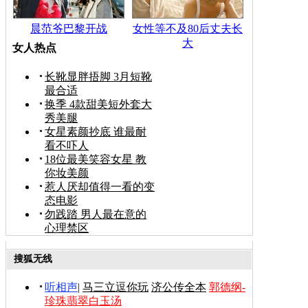
晨范爷巴黎开战
女性等不及80后丈夫长
大
女人热点
长靴显胖捂脚 3月短靴
最合适
换季 4款甜美短外套大
秀美腿
女星素颜抄底 谁最耐
看不吓人
18位最美笑容女星 教
你妆美颜
惹人厌却值得一看的变
态电影
勿践踏 男人最在意的
心理禁区
搜狐无线
听相声
|
马三立逗你玩
济公传全本
郭德纲-
珍珠翡翠白玉汤