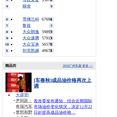
丽舍
雪佛兰科
67696
鲁兹
大众朗逸
59895
大众速腾
57915
大众宝来
56578
别克凯越
49678
精品坊
2010广州车展
更多 >>
[车春秋]成品油价格再次上
调
大讲堂
|
尹同跃：
发改委发布通知，结合近期国际
奇瑞汽车
市场油价变化情况，决定12月22
梦想和野
日起提高成品油价格…