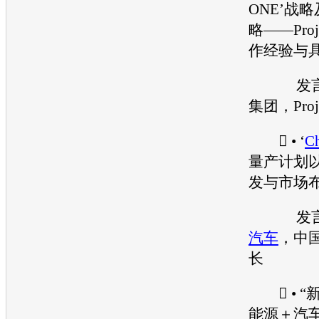
ONE’战
略——Proj
作经验与
发言
集团，Proj
 • ‘
Ch
量产计划
发与市场
发言
汽车
，中
长
 • “
能源
＋汽