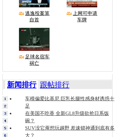
逃逸投案算
上网可申请
自首
车牌
足球名宿车
祸亡
新闻排行
跟帖排行
车模偏爱比基尼 巨乳长腿性感身材诱惑十
足
在美国不吃香 全新GL8升级欲抢日系饭
碗？
SUV没它甭想玩越野 差速锁神通到底有多
大？