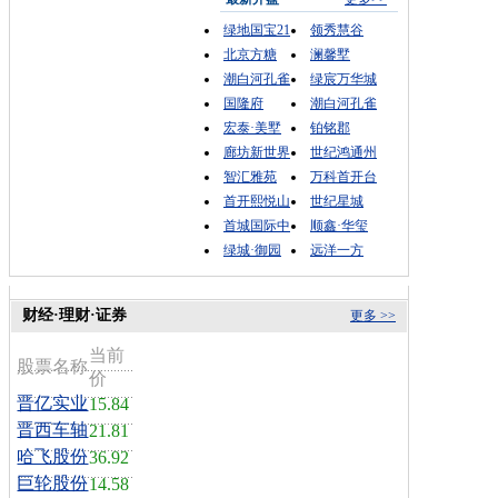
绿地国宝21
领秀慧谷
北京方糖
澜馨墅
潮白河孔雀
绿宸万华城
国隆府
潮白河孔雀
宏泰·美墅
铂铭郡
廊坊新世界
世纪鸿通州
智汇雅苑
万科首开台
首开熙悦山
世纪星城
首城国际中
顺鑫·华玺
绿城·御园
远洋一方
财经·理财·证券
更多 >>
当前
股票名称
价
晋亿实业
15.84
晋西车轴
21.81
哈飞股份
36.92
巨轮股份
14.58