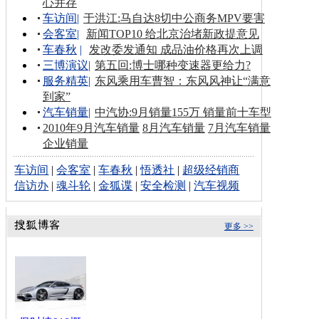
心并存
车访间
|
于洪江:马自达8切中公商务MPV要害
会客室
|
新闻TOP10 给北京治堵新政提意见
车春秋
|
发改委发通知 成品油价格再次上调
三博演议
|
第五回:博士哪种变速器更给力?
服务精英
|
东风乘用车曹智：东风风神让“满意
到家”
汽车销量
|
中汽协:9月销量155万 销量前十车型
2010年9月汽车销量
8月汽车销量
7月汽车销量
企业销量
车访间
|
会客室
|
车春秋
|
悟透社
|
超级经销商
信访办
|
魂斗轮
|
金狐谍
|
安全检测
|
汽车视频
更多 >>