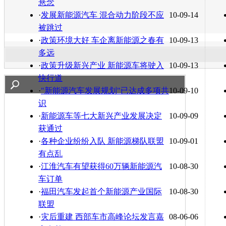
悬念
·
发展新能源汽车 混合动力阶段不应
10-09-14
被跳过
·
政策环境大好 车企离新能源之春有
10-09-13
多远
·
政策升级新兴产业 新能源车将驶入
10-09-13
快行道
·
"新能源汽车发展规划"已达成多项共
10-09-10
识
·
新能源车等七大新兴产业发展决定
10-09-09
获通过
·
各种企业纷纷入队 新能源梯队联盟
10-09-01
有点乱
·
江淮汽车有望获得60万辆新能源汽
10-08-30
车订单
·
福田汽车发起首个新能源产业国际
10-08-30
联盟
·
灾后重建 西部车市高峰论坛发言嘉
08-06-06