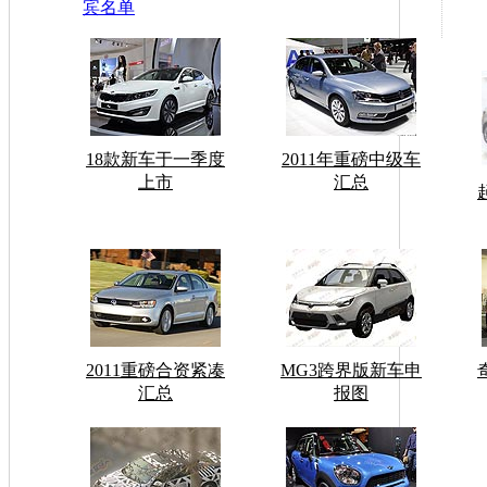
宾名单
18款新车于一季度
2011年重磅中级车
上市
汇总
2011重磅合资紧凑
MG3跨界版新车申
汇总
报图