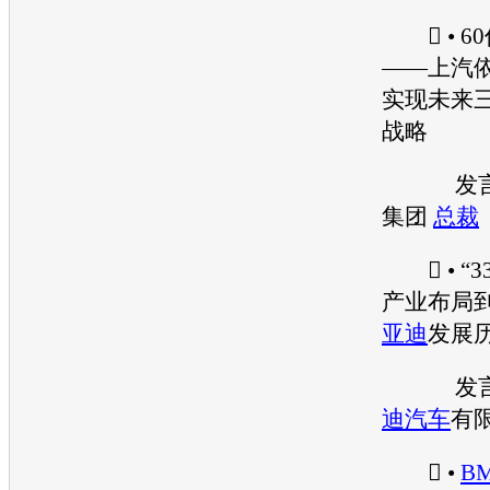
 • 6
——上汽
实现未来
战略
发言嘉
集团
总裁
 • “3
产业布局
亚迪
发展
发言
迪汽车
有限
 •
B