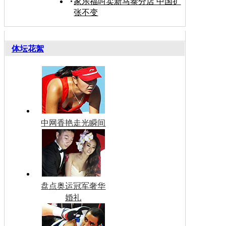
家乐福叫卖新马泰分店 中国扩
张不变
体坛花絮
中网香艳走光瞬间
盘点奥运冠军奢华
婚礼