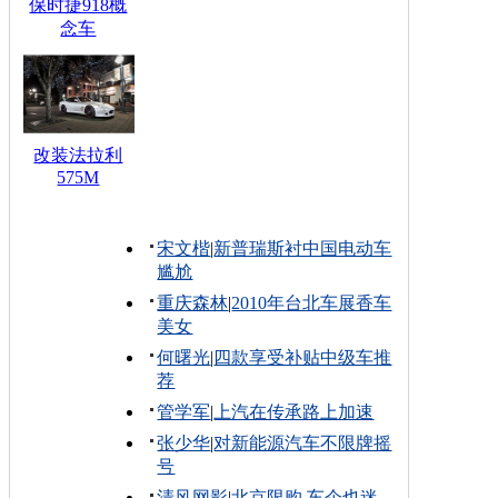
保时捷918概
念车
改装法拉利
575M
宋文楷
|
新普瑞斯衬中国电动车
尴尬
重庆森林
|
2010年台北车展香车
美女
何曙光
|
四款享受补贴中级车推
荐
管学军
|
上汽在传承路上加速
张少华
|
对新能源汽车不限牌摇
号
清风网影
|
北京限购 车企也迷