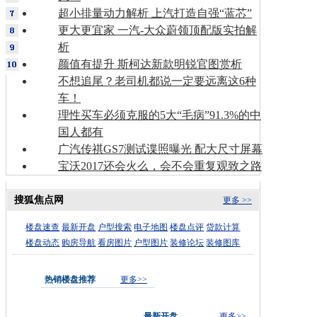
超小排量动力解析 上汽打造自强“蓝芯”
更大更宜家 一汽-大众蔚领顶配版实拍解
析
颜值有提升 斯柯达新款明锐官图赏析
不想追尾？老司机都说一定要远离这6种
车！
理性买车必须克服的5大“毛病”91.3%的中
国人都有
广汽传祺GS7测试谍照曝光 配大尺寸屏幕
宝沃2017还会火么，会不会重复观致之路
搜狐焦点网
更多 >>
楼盘速查
最新开盘
户型搜索
电子地图
楼盘点评
贷款计算
楼盘动态
购房导航
看房图片
户型图片
装修论坛
装修图库
热销楼盘推荐
更多>>
最新开盘
更多>>