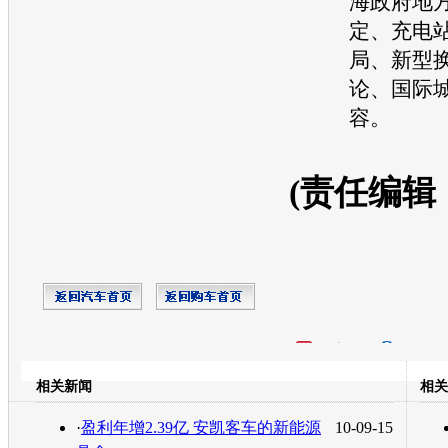
海政府地
定、充电
局、新型
论、国际
容。
(责任编辑
开心网
人人网
豆瓣
相关新闻
相关
转发至：
·
盈利年增2.39亿 安凯客车的新能源
10-09-15