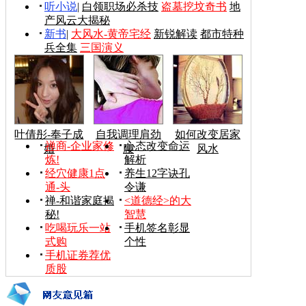
听小说
|
白领职场必杀技
盗墓挖坟奇书
地
产风云大揭秘
新书
|
大风水-黄帝宅经
新锐解读
都市特种
兵全集
三国演义
叶倩彤-奉子成
自我调理肩劲
如何改变居家
禅商-企业家修
心态改变命运
婚
腰
风水
炼!
解析
经穴健康1点
养生12字诀孔
通-头
令谦
禅-和谐家庭揭
<道德经>的大
秘!
智慧
吃喝玩乐一站
手机签名彰显
式购
个性
手机证券荐优
质股