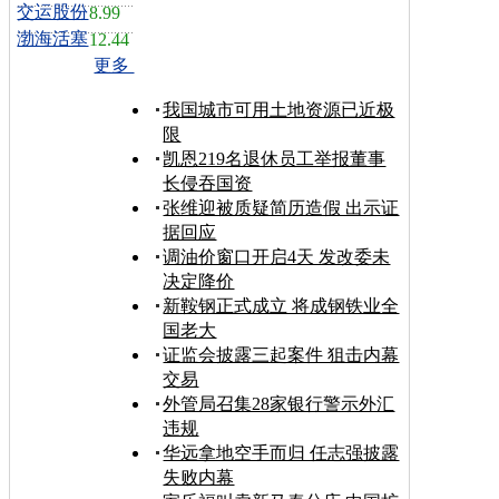
交运股份
8.99
渤海活塞
12.44
更多
我国城市可用土地资源已近极
限
凯恩219名退休员工举报董事
长侵吞国资
张维迎被质疑简历造假 出示证
据回应
调油价窗口开启4天 发改委未
决定降价
新鞍钢正式成立 将成钢铁业全
国老大
证监会披露三起案件 狙击内幕
交易
外管局召集28家银行警示外汇
违规
华远拿地空手而归 任志强披露
失败内幕