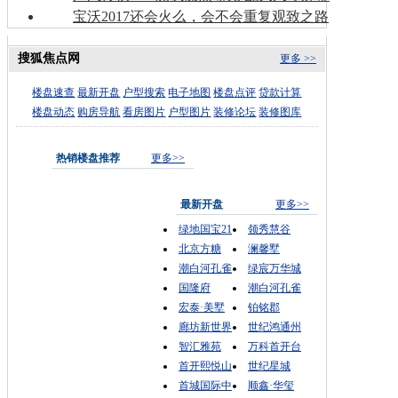
宝沃2017还会火么，会不会重复观致之路
搜狐焦点网
更多 >>
楼盘速查
最新开盘
户型搜索
电子地图
楼盘点评
贷款计算
楼盘动态
购房导航
看房图片
户型图片
装修论坛
装修图库
热销楼盘推荐
更多>>
最新开盘
更多>>
绿地国宝21
领秀慧谷
北京方糖
澜馨墅
潮白河孔雀
绿宸万华城
国隆府
潮白河孔雀
宏泰·美墅
铂铭郡
廊坊新世界
世纪鸿通州
智汇雅苑
万科首开台
首开熙悦山
世纪星城
首城国际中
顺鑫·华玺