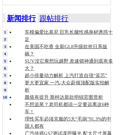
新闻排行
跟帖排行
车模偏爱比基尼 巨乳长腿性感身材诱惑十
足
在美国不吃香 全新GL8升级欲抢日系饭
碗？
SUV没它甭想玩越野 差速锁神通到底有多
大？
超小排量动力解析 上汽打造自强“蓝芯”
更大更宜家 一汽-大众蔚领顶配版实拍解
析
颜值有提升 斯柯达新款明锐官图赏析
不想追尾？老司机都说一定要远离这6种
车！
理性买车必须克服的5大“毛病”91.3%的中
国人都有
广汽传祺GS7测试谍照曝光 配大尺寸屏幕