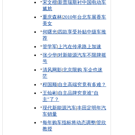
宋文楷
|
新普瑞斯衬中国电动车
尴尬
重庆森林
|
2010年台北车展香车
美女
何曙光
|
四款享受补贴中级车推
荐
管学军
|
上汽在传承路上加速
张少华
|
对新能源汽车不限牌摇
号
清风网影
|
北京限购 车企也迷
茫
程国顺
|
自主高端究竟有多难？
王灿彬
|
自主品牌究竟谁"自
主"了？
现代新能源汽车
|
丰田定明年汽
车销量
每年购车指标将动态调整
|
管欣
教授