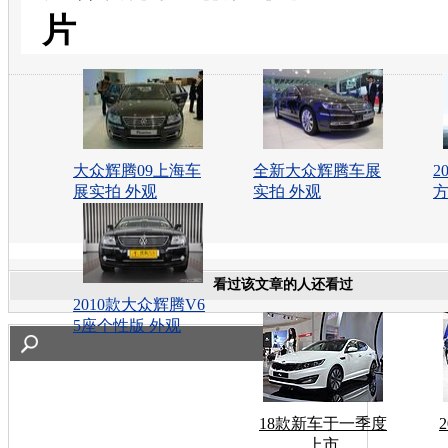
片
大众辉腾09上海车
全新大众辉腾车展
2
展实拍 外观
实拍 外观
看过该文章的人还看过
2010款大众辉腾V6
5座个性版 外观
18款新车于一季度
上市