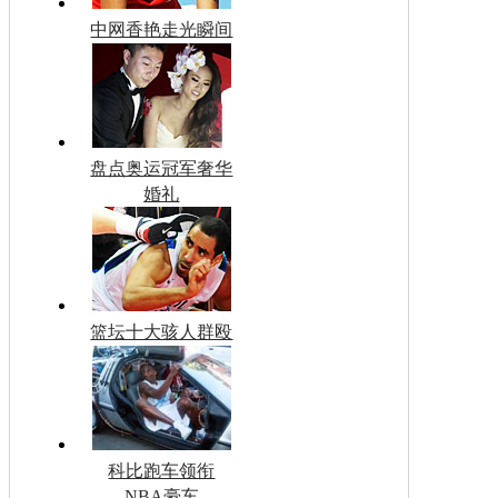
中网香艳走光瞬间
盘点奥运冠军奢华
婚礼
篮坛十大骇人群殴
科比跑车领衔
NBA豪车