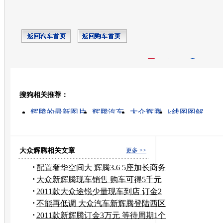
开心网
人人网
豆瓣
搜狗相关推荐：
转发至：
辉腾的最新图片
辉腾汽车
大众辉腾
k线图图解
w12 6.0的辉腾
辉腾汽车贴膜
k线图经典图解
辉腾锡
辉腾笑话
辉腾报价
大众辉腾相关文章
更多 >>
配置奢华空间大 辉腾3.6 5座加长商务
版
大众新辉腾现车销售 购车可得5千元
油卡
2011款大众途锐少量现车到店 订金2
万元
不能再低调 大众汽车新辉腾登陆西区
市场
2011款新辉腾订金3万元 等待周期1个