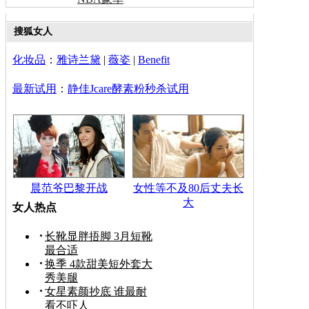
搜狐女人
化妆品
：
雅诗兰黛
|
薇姿
|
Benefit
最新试用
：
静佳Jcare酵素粉秒杀试用
晨范爷巴黎开战
女性等不及80后丈夫长
大
女人热点
长靴显胖捂脚 3月短靴
最合适
换季 4款甜美短外套大
秀美腿
女星素颜抄底 谁最耐
看不吓人