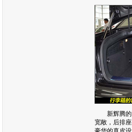
新辉腾
的
宽敞，后排
座
豪华的真皮设