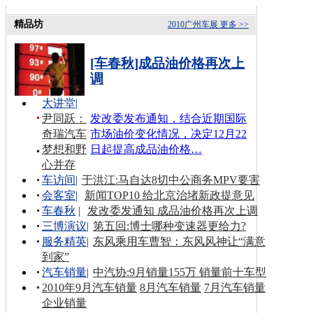
精品坊
2010广州车展
更多 >>
[车春秋]成品油价格再次上
调
大讲堂
|
尹同跃：
发改委发布通知，结合近期国际
奇瑞汽车
市场油价变化情况，决定12月22
梦想和野
日起提高成品油价格…
心并存
车访间
|
于洪江:马自达8切中公商务MPV要害
会客室
|
新闻TOP10 给北京治堵新政提意见
车春秋
|
发改委发通知 成品油价格再次上调
三博演议
|
第五回:博士哪种变速器更给力?
服务精英
|
东风乘用车曹智：东风风神让“满意
到家”
汽车销量
|
中汽协:9月销量155万 销量前十车型
2010年9月汽车销量
8月汽车销量
7月汽车销量
企业销量