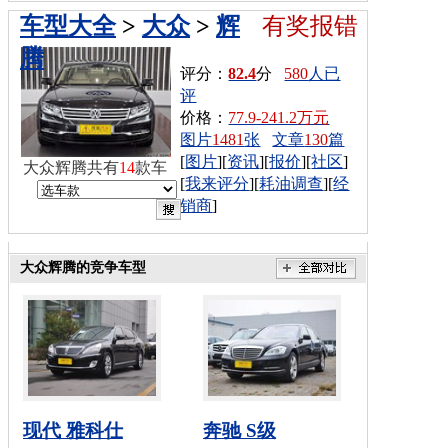
车型大全
>
大众
>
辉
有奖报错
腾
评分：
82.4
分
580
人已
评
价格：
77.9-241.2万元
图片
1481
张
文章
130
篇
[
图片
][
资讯
][
报价
][
社区
]
大众辉腾共有
14
款车
[
我来评分
][
耗油调查
][
经
销商
]
大众辉腾的竞争车型
现代 雅科仕
奔驰 S级