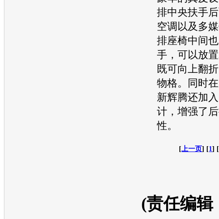
排中央扶手后
空调
以及多媒
排
座椅
中间也
手，可以放置
既可向上翻折
物格。同时在
新辉腾
还加入
计，增强了后
性。
[
上一页
] [
1
] 
(责任编辑