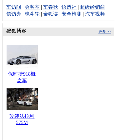
车访间
|
会客室
|
车春秋
|
悟透社
|
超级经销商
信访办
|
魂斗轮
|
金狐谍
|
安全检测
|
汽车视频
更多 >>
保时捷918概
念车
改装法拉利
575M