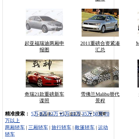
起亚福瑞迪两厢申
2011重磅合资紧凑
报图
汇总
奇瑞21款重磅新车
雪佛兰Malibu替代
谍照
景程
车型搜索：
精准搜索：
5万
8万
12万
15万
22万
35万
50万
70
万以上
两厢轿车
|
三厢轿车
|
旅行轿车
|
敞篷轿车
|
运动
轿车