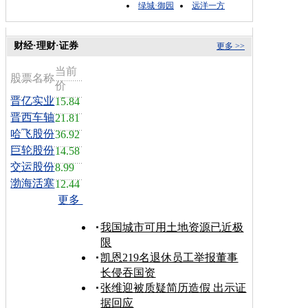
绿城·御园
远洋一方
财经·理财·证券
更多 >>
当前
股票名称
价
晋亿实业
15.84
晋西车轴
21.81
哈飞股份
36.92
巨轮股份
14.58
交运股份
8.99
渤海活塞
12.44
更多
我国城市可用土地资源已近极
限
凯恩219名退休员工举报董事
长侵吞国资
张维迎被质疑简历造假 出示证
据回应