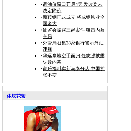
调油价窗口开启4天 发改委未
决定降价
新鞍钢正式成立 将成钢铁业全
国老大
证监会披露三起案件 狙击内幕
交易
外管局召集28家银行警示外汇
违规
华远拿地空手而归 任志强披露
失败内幕
家乐福叫卖新马泰分店 中国扩
张不变
体坛花絮