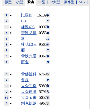
微型
小型
紧凑
中型
中大型
豪华型
SUV
比亚迪
161399
G3
标致408
109973
雪铁龙世
103534
嘉
莲花L3三
95654
厢
雪铁龙爱
93670
丽舍
雪佛兰科
67696
鲁兹
大众朗逸
59895
大众速腾
57915
大众宝来
56578
别克凯越
49678