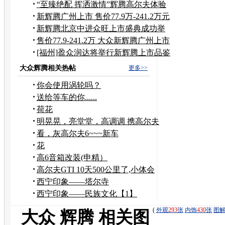
月
“至臻绝配 挥洒激情”辉腾高尔夫体验
赛
新辉腾广州上市 售价77.9万-241.2万元
新辉腾北京中进众旺上市盛典成功举
办
售价77.9-241.2万 大众新辉腾广州上市
会
[福州]盈众润达将举行新辉腾上市品鉴
会
大众辉腾相关热帖
更多>>
你会使用涡轮吗？
送给等车的你......
荷花
明晃晃，亮堂堂，高调调 携高尔夫
1.4t报到来啦
看，灰高尔夫6~~~新车
花
高6音箱改装(申精）
高尔夫GTI 10天500公里了,小体会
西宁印象——塔尔寺
西宁印象——民族文化【1】
(
外观
293
张
内饰
430
张
图
大众 辉腾 相关图