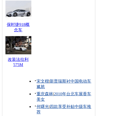
保时捷918概
念车
改装法拉利
575M
宋文楷
|
新普瑞斯衬中国电动车
尴尬
重庆森林
|
2010年台北车展香车
美女
何曙光
|
四款享受补贴中级车推
荐