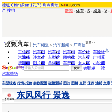
搜狐
ChinaRen
17173
焦点房地
产
搜狗
新闻
-
体育
-
S
-
娱乐
-
V
-
实用工具
更多>>
汽车频道
>
汽车新闻
>
厂商信
息
工信部
汽车图
汽车报
汽车销
车价计
车险计
油耗
片
价
量
算
算
汽车经
违章查
车型对
团购优
汽车投
广州车
销商
询
比
惠
诉
展
搜狗浏
图片欣
单词翻
车型查
女人宝
小说阅
览器
赏
译
询
典
读
购置税
汽车壁纸
车型综述
行情-报价
参数配置
碰撞测试
图片
图解
点评
保养
油耗
文章
东风风行 景逸