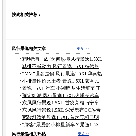
豆瓣
搜狗相关推荐：
转发至：
风行景逸相关文章
更多 >>
精明“淘一族”为何热捧风行景逸1.5XL
减排不减动力 风行景逸1.5XL持续热
销
“MM”理念走俏 风行景逸1.5XL华南热
销
小排量性价比王者 景逸1.5XL获网民
肯定
景逸1.5XL 汽车业创新 从生活细节开
始
预定如潮 风行景逸1.5XL火爆长沙车
展
东风风行景逸1.5XL 首次亮相南宁车
展
东风风行景逸1.5XL 深受都市CC族青
睐
宽敞舒适的景逸1.5XL 首次亮相昆明
车展
“绿客”最爱的小排量新车？景逸1.5XL
风行景逸相关热帖
更多>>