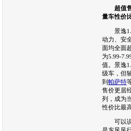
超值
量车性价
景逸
动力、安
面均全面
为5.99-
值。
景逸
级车，但
到
帕萨特
售价更居
列，成为
性价比最
可以说
是
东风风