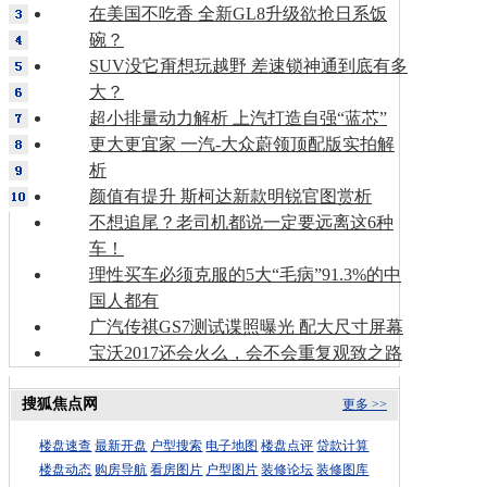
在美国不吃香 全新GL8升级欲抢日系饭
碗？
SUV没它甭想玩越野 差速锁神通到底有多
大？
超小排量动力解析 上汽打造自强“蓝芯”
更大更宜家 一汽-大众蔚领顶配版实拍解
析
颜值有提升 斯柯达新款明锐官图赏析
不想追尾？老司机都说一定要远离这6种
车！
理性买车必须克服的5大“毛病”91.3%的中
国人都有
广汽传祺GS7测试谍照曝光 配大尺寸屏幕
宝沃2017还会火么，会不会重复观致之路
搜狐焦点网
更多 >>
楼盘速查
最新开盘
户型搜索
电子地图
楼盘点评
贷款计算
楼盘动态
购房导航
看房图片
户型图片
装修论坛
装修图库