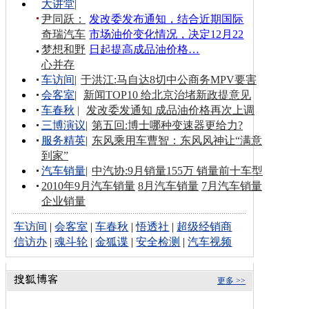
大讲堂
|
尹同跃：
发改委发布通知，结合近期国际
奇瑞汽车
市场油价变化情况，决定12月22
梦想和野
日起提高成品油价格…
心并存
车访间
|
于洪江:马自达8切中公商务MPV要害
会客室
|
新闻TOP10 给北京治堵新政提意见
车春秋
|
发改委发通知 成品油价格再次上调
三博演议
|
第五回:博士哪种变速器更给力?
服务精英
|
东风乘用车曹智：东风风神让“满意
到家”
汽车销量
|
中汽协:9月销量155万 销量前十车型
2010年9月汽车销量
8月汽车销量
7月汽车销量
企业销量
车访间
|
会客室
|
车春秋
|
悟透社
|
超级经销商
信访办
|
魂斗轮
|
金狐谍
|
安全检测
|
汽车视频
更多 >>