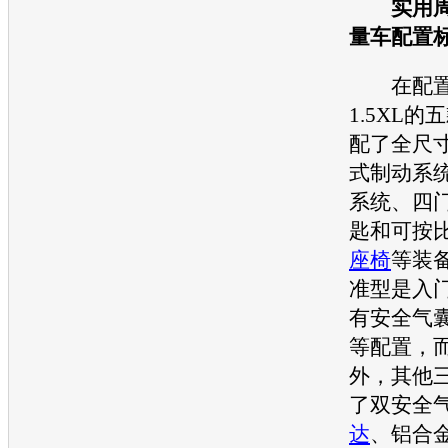
实用
量车配置
在配置
1.5XL
配了全尺
式制动系统
系统、四
匙和可按
座椅
等装
准型是入
有安全气
等配置，
外，其他
了双安全
达
、铝合