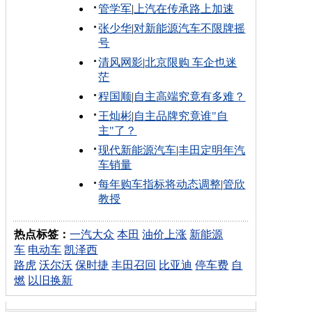
管学军
|
上汽在传承路上加速
张少华
|
对新能源汽车不限牌摇
号
清风网影
|
北京限购 车企也迷
茫
程国顺
|
自主高端究竟有多难？
王灿彬
|
自主品牌究竟谁"自
主"了？
现代新能源汽车
|
丰田定明年汽
车销量
每年购车指标将动态调整
|
管欣
教授
热点标签：
一汽大众
本田
油价上涨
新能源
车
电动车
凯泽西
路虎
沃尔沃
保时捷
丰田召回
比亚迪
停车费
自
燃
以旧换新