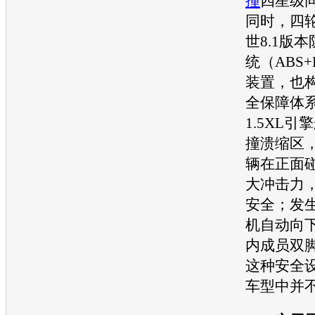
撞
四星级
同时，四
世8.1版
统（ABS
装置，也
全保障体
1.5XL
撞溃缩区
辆在正面
大冲击力
安全；发
机
自动向
内成员双
这种安全
车型中并