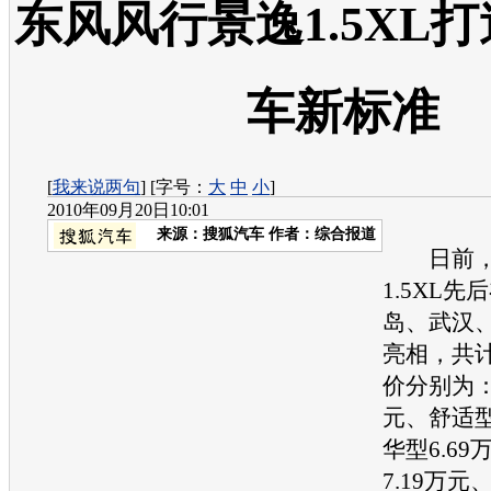
东风风行景逸1.5XL
车新标准
[
我来说两句
] [字号：
大
中
小
]
2010年09月20日10:01
来源：
搜狐汽车
作者：综合报道
日前
1.5XL
岛、武汉
亮相，共
价分别为：
元、舒适型
华型6.6
7.19万元