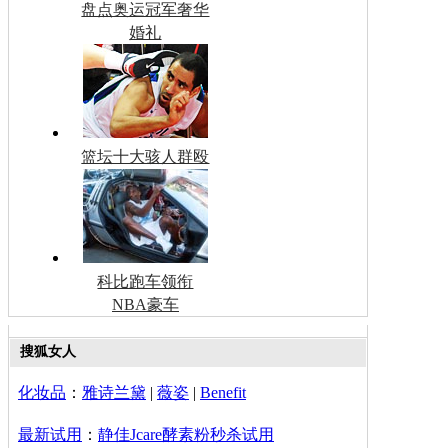
盘点奥运冠军奢华
婚礼
篮坛十大骇人群殴
科比跑车领衔
NBA豪车
搜狐女人
化妆品
：
雅诗兰黛
|
薇姿
|
Benefit
最新试用
：
静佳Jcare酵素粉秒杀试用