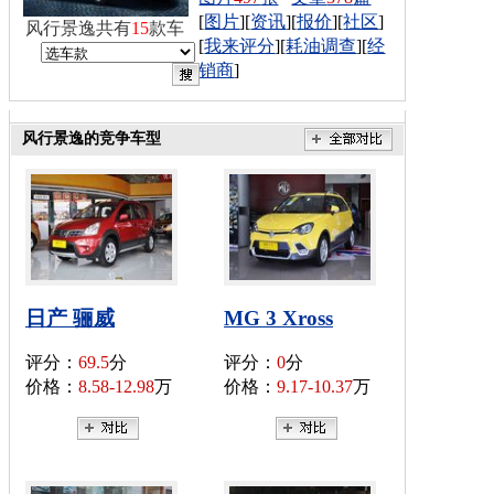
[
图片
][
资讯
][
报价
][
社区
]
风行景逸共有
15
款车
[
我来评分
][
耗油调查
][
经
销商
]
风行景逸的竞争车型
日产 骊威
MG 3 Xross
评分：
69.5
分
评分：
0
分
价格：
8.58-12.98
万
价格：
9.17-10.37
万