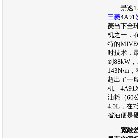
景逸
三菱
4A91
菱
当下全
机
之一，
特的MIV
时技术，
到88kW
143N•
超出了一般
机
。4A91
油耗（60
4.0L，在
省油便是
宽敞