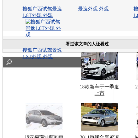
搜狐广西试驾景逸
景逸外观 外观
1.8T外观 外观
1
看过该文章的人还看过
搜狐广西试驾景逸
1.8T外观 外观
18款新车于一季度
上市
起亚福瑞迪两厢申
2011重磅合资紧凑