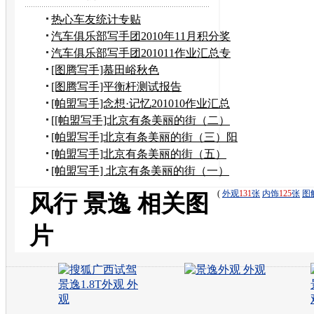
热心车友统计专贴
汽车俱乐部写手团2010年11月积分奖
励申请
汽车俱乐部写手团201011作业汇总专
贴
[图腾写手]慕田峪秋色
[图腾写手]平衡杆测试报告
[帕盟写手]念想·记忆201010作业汇总
[[帕盟写手]北京有条美丽的街（二）
到奶奶家作客
[帕盟写手]北京有条美丽的街（三）阳
台上观望美景
[帕盟写手]北京有条美丽的街（五）
——风水宝地
[帕盟写手] 北京有条美丽的街（一）
(
外观
131
张
内饰
125
张
图
风行 景逸 相关图
片