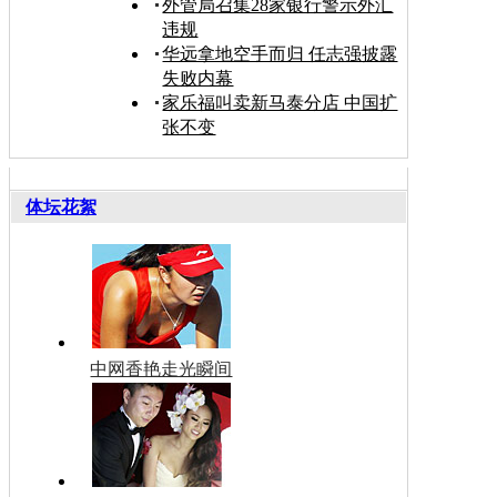
外管局召集28家银行警示外汇
违规
华远拿地空手而归 任志强披露
失败内幕
家乐福叫卖新马泰分店 中国扩
张不变
体坛花絮
中网香艳走光瞬间