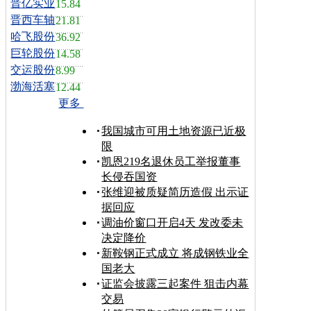
晋亿实业
15.84
晋西车轴
21.81
哈飞股份
36.92
巨轮股份
14.58
交运股份
8.99
渤海活塞
12.44
更多
我国城市可用土地资源已近极
限
凯恩219名退休员工举报董事
长侵吞国资
张维迎被质疑简历造假 出示证
据回应
调油价窗口开启4天 发改委未
决定降价
新鞍钢正式成立 将成钢铁业全
国老大
证监会披露三起案件 狙击内幕
交易