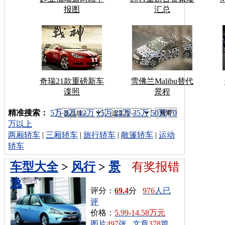
报图
汇总
奇瑞21款重磅新车
雪佛兰Malibu替代
谍照
景程
车型搜索：
精准搜索：
5万
8万
12万
15万
22万
35万
50万
70
万以上
两厢轿车
|
三厢轿车
|
旅行轿车
|
敞篷轿车
|
运动
轿车
车型大全
>
风行
>
景
有奖报错
逸
评分：
69.4
分
976
人已
评
价格：
5.99-14.58万元
图片
497
张
文章
378
篇