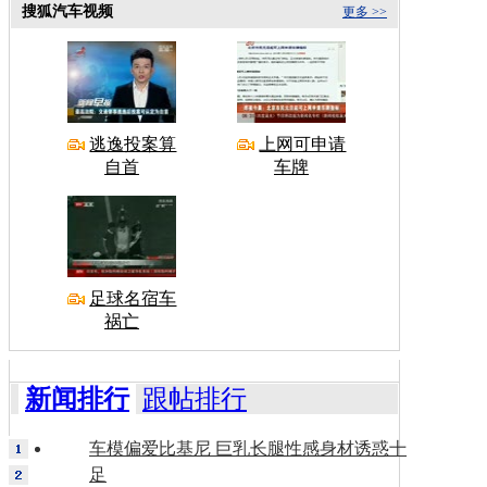
搜狐汽车视频
更多 >>
逃逸投案算
上网可申请
自首
车牌
足球名宿车
祸亡
新闻排行
跟帖排行
车模偏爱比基尼 巨乳长腿性感身材诱惑十
足