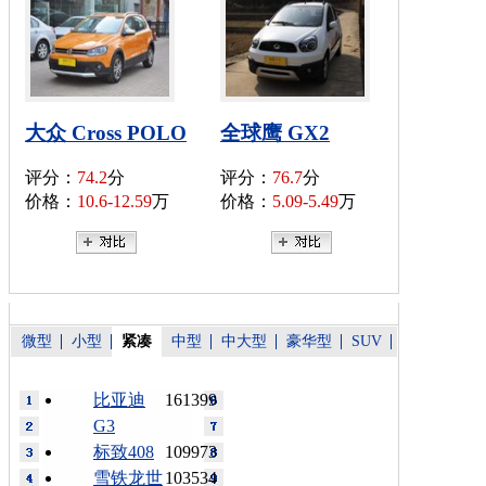
大众 Cross POLO
全球鹰 GX2
评分：
74.2
分
评分：
76.7
分
价格：
10.6-12.59
万
价格：
5.09-5.49
万
微型
小型
紧凑
中型
中大型
豪华型
SUV
比亚迪
161399
G3
标致408
109973
雪铁龙世
103534