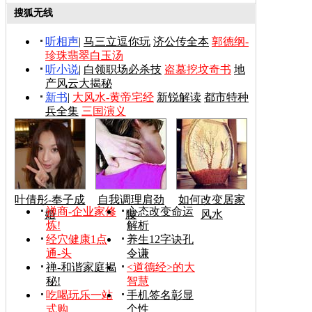
搜狐无线
听相声
|
马三立逗你玩
济公传全本
郭德纲-
珍珠翡翠白玉汤
听小说
|
白领职场必杀技
盗墓挖坟奇书
地
产风云大揭秘
新书
|
大风水-黄帝宅经
新锐解读
都市特种
兵全集
三国演义
叶倩彤-奉子成
自我调理肩劲
如何改变居家
禅商-企业家修
心态改变命运
婚
腰
风水
炼!
解析
经穴健康1点
养生12字诀孔
通-头
令谦
禅-和谐家庭揭
<道德经>的大
秘!
智慧
吃喝玩乐一站
手机签名彰显
式购
个性