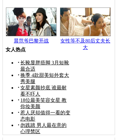
晨范爷巴黎开战
女性等不及80后丈夫长
大
女人热点
长靴显胖捂脚 3月短靴
最合适
换季 4款甜美短外套大
秀美腿
女星素颜抄底 谁最耐
看不吓人
18位最美笑容女星 教
你妆美颜
惹人厌却值得一看的变
态电影
勿践踏 男人最在意的
心理禁区