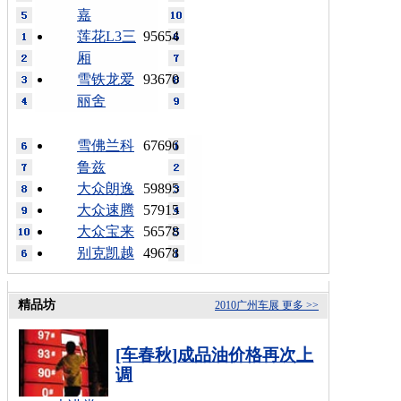
嘉
莲花L3三
95654
厢
雪铁龙爱
93670
丽舍
雪佛兰科
67696
鲁兹
大众朗逸
59895
大众速腾
57915
大众宝来
56578
别克凯越
49678
精品坊
2010广州车展
更多 >>
[车春秋]成品油价格再次上
调