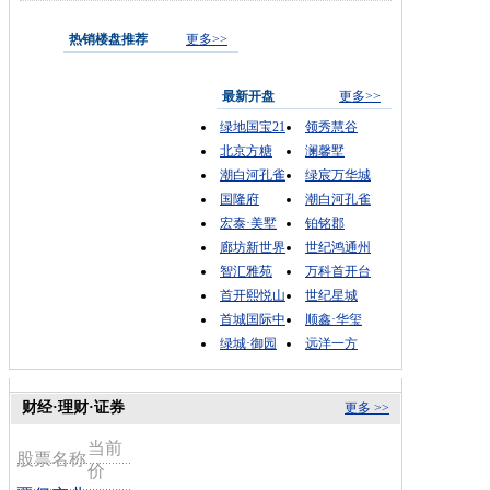
热销楼盘推荐
更多>>
最新开盘
更多>>
绿地国宝21
领秀慧谷
北京方糖
澜馨墅
潮白河孔雀
绿宸万华城
国隆府
潮白河孔雀
宏泰·美墅
铂铭郡
廊坊新世界
世纪鸿通州
智汇雅苑
万科首开台
首开熙悦山
世纪星城
首城国际中
顺鑫·华玺
绿城·御园
远洋一方
财经·理财·证券
更多 >>
当前
股票名称
价