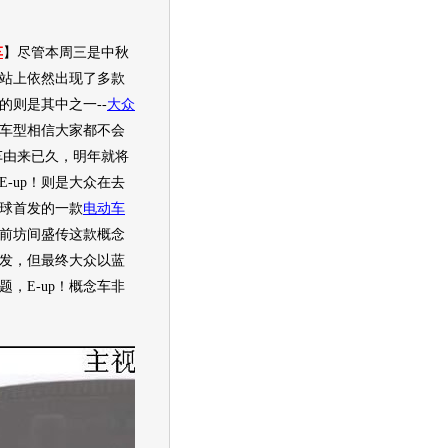
车
】尽管本周三是中秋
站上依然出现了多款
的则是其中之一--
大众
车型相信大家都不会
车
由来已久，明年就将
-up！则是
大众
在去
球首发的一款
电动车
前坊间盛传这款
概念
发，但最终
大众
以蓝
题，E-up！
概念车
非