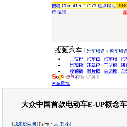
搜狐
ChinaRen
17173
焦点房地
产
搜狗
实用工具
汽车频道
>
购车频
工信部
汽车图
汽车报
汽
油耗
片
价
汽车经
违章查
车型对
团
销商
询
比
搜狗浏
图片欣
单词翻
车
览器
赏
译
汽车壁纸
大众中国首款电动车E-UP概念
[
我来说两句
] [字号：
大
中
小
]