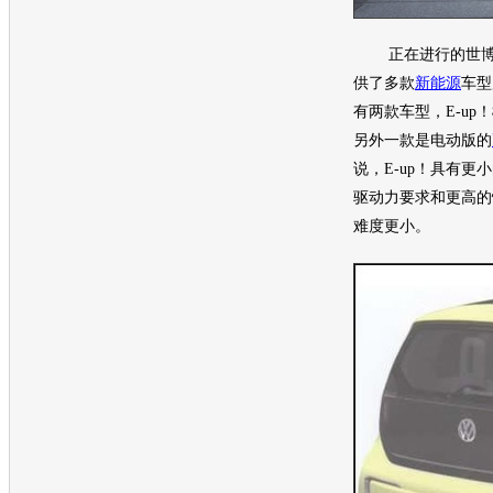
正在进行的世博
供了多款
新能源
车型
有两款车型，E-up！
另外一款是电动版的
说，E-up！具有更
驱动力要求和更高的
难度更小。