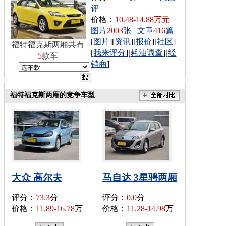
评
价格：
10.48-14.88万元
图片
2003
张
文章
416
篇
[
图片
][
资讯
][
报价
][
社区
]
福特福克斯两厢共有
[
我来评分
][
耗油调查
][
经
5
款车
销商
]
福特福克斯两厢的竞争车型
大众 高尔夫
马自达 3星骋两厢
评分：
73.3
分
评分：
0.0
分
价格：
11.89-16.78
万
价格：
11.28-14.98
万