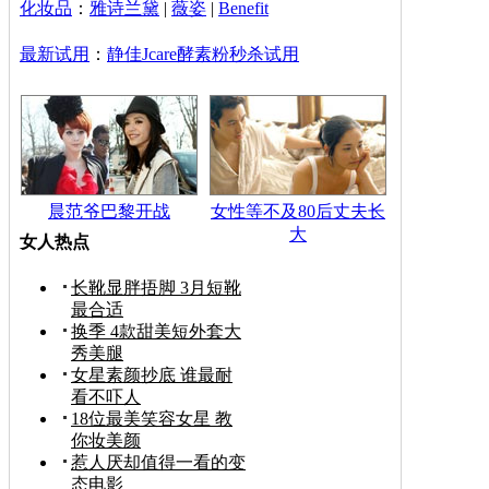
化妆品
：
雅诗兰黛
|
薇姿
|
Benefit
最新试用
：
静佳Jcare酵素粉秒杀试用
晨范爷巴黎开战
女性等不及80后丈夫长
大
女人热点
长靴显胖捂脚 3月短靴
最合适
换季 4款甜美短外套大
秀美腿
女星素颜抄底 谁最耐
看不吓人
18位最美笑容女星 教
你妆美颜
惹人厌却值得一看的变
态电影