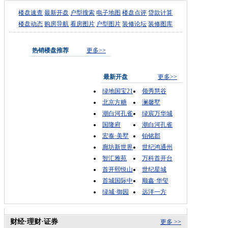
楼盘速查
最新开盘
户型搜索
电子地图
楼盘点评
贷款计算
楼盘动态
购房导航
看房图片
户型图片
装修论坛
装修图库
热销楼盘推荐
更多>>
最新开盘
更多>>
绿地国宝21
领秀慧谷
北京方糖
澜馨墅
潮白河孔雀
绿宸万华城
国隆府
潮白河孔雀
宏泰·美墅
铂铭郡
廊坊新世界
世纪鸿通州
智汇雅苑
万科首开台
首开熙悦山
世纪星城
首城国际中
顺鑫·华玺
绿城·御园
远洋一方
财经·理财·证券
更多 >>