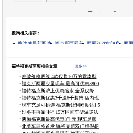
开心网
人人网
豆瓣
搜狗相关推荐：
转发至：
骐达的最新图片
福克斯两厢车
两厢骐达的消息
两
骐达怎么样
飞度两厢
两厢车推荐
中华骏捷两厢
骐达汽车陪练
二手骐达
福特福克斯两厢相关文章
更多 >>
冲破价格底线 4款仅售10万的紧凑型
轿车
福克斯两厢少量现车 最高可优惠8800
元
福特福克斯沪上优惠缩水 全系仅降
3000元
福特福克斯优惠3千送6千装饰 店内现
车
现车充足可挑选 福克斯让利幅度达1.5
万
过冬不再靠“抖” 15万区间车型温暖法
宝
两厢福克斯最高优惠8千元 现车足颜
色全
北美车展将首发 曝福克斯双门版假想