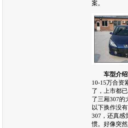
案。
车型
介绍
10-15万合
了，上市都已
了三厢307
以下换作没有
307，还真
惯。好像突然