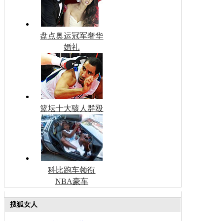
盘点奥运冠军奢华
婚礼
篮坛十大骇人群殴
科比跑车领衔
NBA豪车
搜狐女人