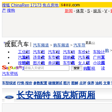
搜狐
ChinaRen
17173
焦点房地
产
搜狗
新闻
-
体育
-
S
-
娱乐
-
V
-
实用工具
更多>>
汽车频道
>
购车频道
>
汽车导
购
工信部
汽车图
汽车报
汽车销
车价计
车险计
油耗
片
价
量
算
算
汽车经
违章查
车型对
团购优
汽车投
广州车
销商
询
比
惠
诉
展
搜狗浏
图片欣
单词翻
车型查
女人宝
小说阅
览器
赏
译
询
典
读
购置税
汽车壁纸
车型综述
行情-报价
参数配置
碰撞测试
图片
图解
点评
保养
油耗
文章
长安福特 福克斯两厢