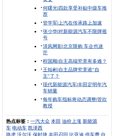
何曙光
|
四款享受补贴中级车推
荐
管学军
|
上汽在传承路上加速
张少华
|
对新能源汽车不限牌摇
号
清风网影
|
北京限购 车企也迷
茫
程国顺
|
自主高端究竟有多难？
王灿彬
|
自主品牌究竟谁"自
主"了？
现代新能源汽车
|
丰田定明年汽
车销量
每年购车指标将动态调整
|
管欣
教授
热点标签：
一汽大众
本田
油价上涨
新能源
车
电动车
凯泽西
路虎
沃尔沃
保时捷
丰田召回
比亚迪
停车费
自