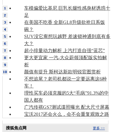
车模偏爱比基尼 巨乳长腿性感身材诱惑十
足
在美国不吃香 全新GL8升级欲抢日系饭
碗？
SUV没它甭想玩越野 差速锁神通到底有多
大？
超小排量动力解析 上汽打造自强“蓝芯”
更大更宜家 一汽-大众蔚领顶配版实拍解
析
颜值有提升 斯柯达新款明锐官图赏析
不想追尾？老司机都说一定要远离这6种
车！
理性买车必须克服的5大“毛病”91.3%的中
国人都有
广汽传祺GS7测试谍照曝光 配大尺寸屏幕
宝沃2017还会火么，会不会重复观致之路
搜狐焦点网
更多 >>