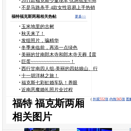
图
2011款福克斯少量现车 优惠低至9.98
万
不是马路杀手 4款女性容易上手热销
车型
福特福克斯两厢相关热帖
更多>>
玉米地里的古树
秋天来了！
发组照片，骗精华
冬季来临前，再添一点绿色
美丽的甘南郎木寺和郎木寺天葬【震
撼放送】
巨蛋~~~~~~~~~~~~~~~！
西行甘南四人组-美丽的四姑娘山、行
者的冰石酒吧
十一胡洋林之旅！
福克斯七彩虹婚车队！养眼
近南恶魔婚礼照片全过程
(
外观
552
张
内饰
565
张
图
福特 福克斯两厢
相关图片