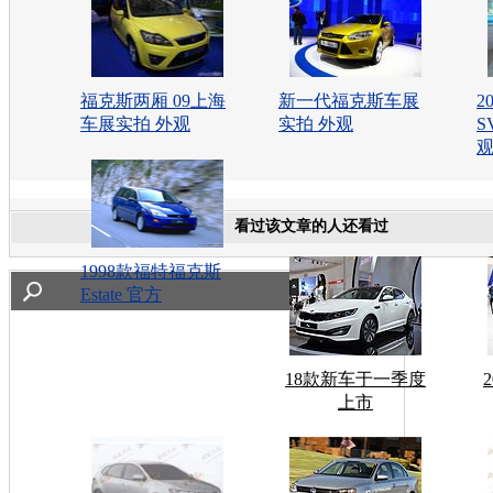
福克斯两厢 09上海
新一代福克斯车展
2
车展实拍 外观
实拍 外观
S
看过该文章的人还看过
1998款福特福克斯
Estate 官方
18款新车于一季度
上市