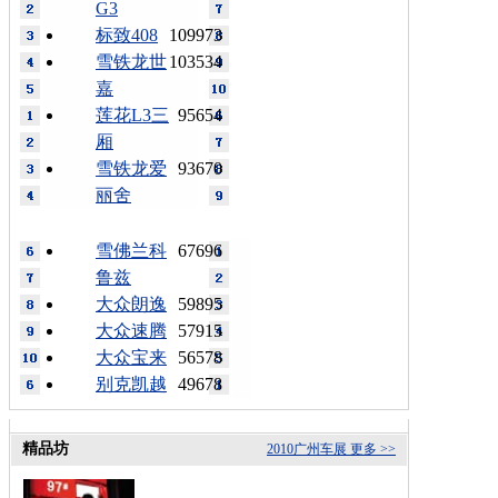
G3
标致408
109973
雪铁龙世
103534
嘉
莲花L3三
95654
厢
雪铁龙爱
93670
丽舍
雪佛兰科
67696
鲁兹
大众朗逸
59895
大众速腾
57915
大众宝来
56578
别克凯越
49678
精品坊
2010广州车展
更多 >>