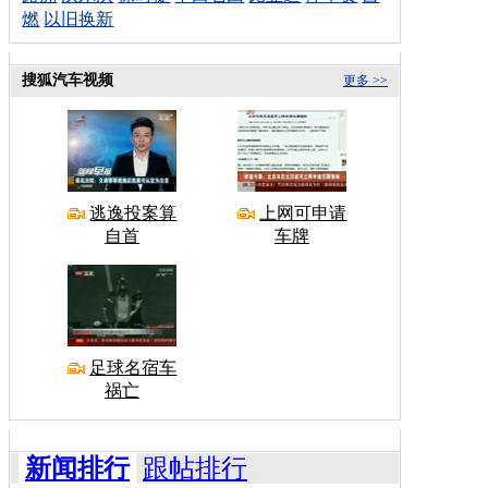
燃
以旧换新
搜狐汽车视频
更多 >>
逃逸投案算
上网可申请
自首
车牌
足球名宿车
祸亡
新闻排行
跟帖排行