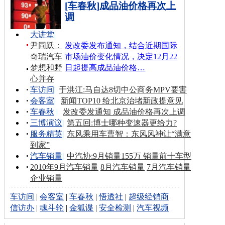
[车春秋]成品油价格再次上
调
大讲堂
|
尹同跃：
发改委发布通知，结合近期国际
奇瑞汽车
市场油价变化情况，决定12月22
梦想和野
日起提高成品油价格…
心并存
车访间
|
于洪江:马自达8切中公商务MPV要害
会客室
|
新闻TOP10 给北京治堵新政提意见
车春秋
|
发改委发通知 成品油价格再次上调
三博演议
|
第五回:博士哪种变速器更给力?
服务精英
|
东风乘用车曹智：东风风神让“满意
到家”
汽车销量
|
中汽协:9月销量155万 销量前十车型
2010年9月汽车销量
8月汽车销量
7月汽车销量
企业销量
车访间
|
会客室
|
车春秋
|
悟透社
|
超级经销商
信访办
|
魂斗轮
|
金狐谍
|
安全检测
|
汽车视频