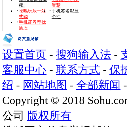
秘!
智慧
吃喝玩乐一站
手机签名彰显
式购
个性
手机证券荐优
质股
设置首页
-
搜狗输入法
-
客服中心
-
联系方式
-
保
绍
-
网站地图
-
全部新闻
Copyright
©
2018 Sohu.com
公司
版权所有