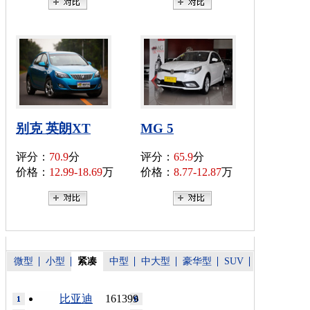
别克 英朗XT
MG 5
评分：
70.9
分
评分：
65.9
分
价格：
12.99-18.69
万
价格：
8.77-12.87
万
微型
小型
紧凑
中型
中大型
豪华型
SUV
比亚迪
161399