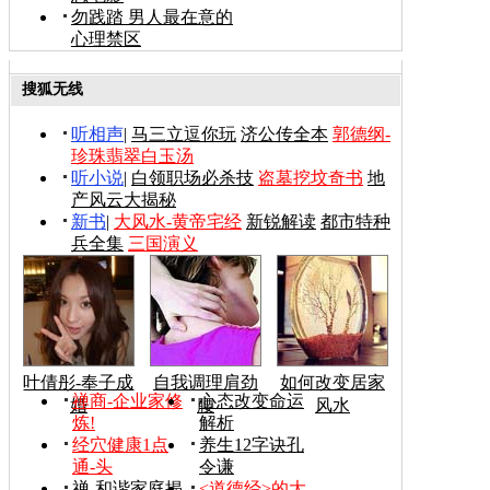
勿践踏 男人最在意的
心理禁区
搜狐无线
听相声
|
马三立逗你玩
济公传全本
郭德纲-
珍珠翡翠白玉汤
听小说
|
白领职场必杀技
盗墓挖坟奇书
地
产风云大揭秘
新书
|
大风水-黄帝宅经
新锐解读
都市特种
兵全集
三国演义
叶倩彤-奉子成
自我调理肩劲
如何改变居家
禅商-企业家修
心态改变命运
婚
腰
风水
炼!
解析
经穴健康1点
养生12字诀孔
通-头
令谦
禅-和谐家庭揭
<道德经>的大