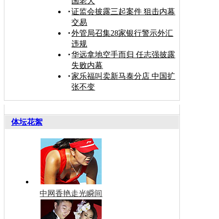
国老大
证监会披露三起案件 狙击内幕
交易
外管局召集28家银行警示外汇
违规
华远拿地空手而归 任志强披露
失败内幕
家乐福叫卖新马泰分店 中国扩
张不变
体坛花絮
中网香艳走光瞬间