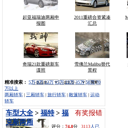
起亚福瑞迪两厢申
2011重磅合资紧凑
报图
汇总
奇瑞21款重磅新车
雪佛兰Malibu替代
谍照
景程
车型搜索：
精准搜索：
5万
8万
12万
15万
22万
35万
50万
70
万以上
两厢轿车
|
三厢轿车
|
旅行轿车
|
敞篷轿车
|
运动
轿车
车型大全
>
福特
>
福
有奖报错
克斯两厢
评分：
74.8
分
3113
人已