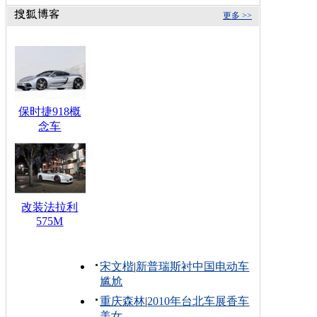
更多 >>
保时捷918概
念车
改装法拉利
575M
宋文楷
|
新普瑞斯衬中国电动车
尴尬
重庆森林
|
2010年台北车展香车
美女