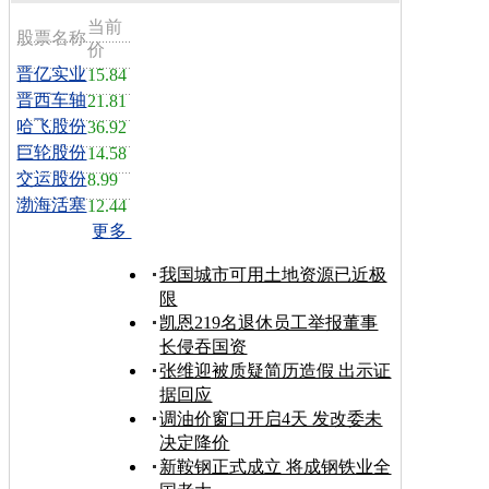
当前
股票名称
价
晋亿实业
15.84
晋西车轴
21.81
哈飞股份
36.92
巨轮股份
14.58
交运股份
8.99
渤海活塞
12.44
更多
我国城市可用土地资源已近极
限
凯恩219名退休员工举报董事
长侵吞国资
张维迎被质疑简历造假 出示证
据回应
调油价窗口开启4天 发改委未
决定降价
新鞍钢正式成立 将成钢铁业全