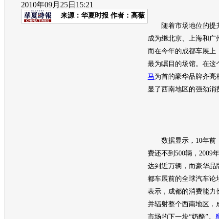
2010年09月25日15:21
来源：
华夏时报
作者：高薇
随着市场地位的提
成为继北京、上海和广
而在今年的
成都车展
上
最为瞩目的场馆。在这
马
为首的豪华品牌齐亮
显了西南地区的强劲消
数据显示，10年前
费还不到500辆，200
达到近万辆，而豪华品
都车展
前的全球汽车论
表示，成都的消费能力
并辐射整个西南地区，
市场的下一块“奶酪”。