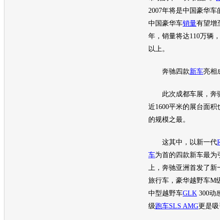
2007年将是中国
豪华车
中国
豪华车
销量
有望增至
年，
销量
将达110万辆
以上。
奔驰
四款
新车
亮相
此次
成都车展
，
奔
近1600平米的展台面积
的规模之最。
这其中，以新一代
车
为首的四款
新车
最为
上，
奔驰
亚洲首发了新
旅行车
，豪华越野车M级Gr
中型越野车
GLK
300
级
跑车
SLS AMG
更是吸