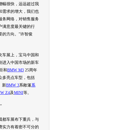
幅很快，远远超过我
和需求的增大，我们也
服务网络，对销售服务
户满意度最关键的行
要的方向。”许智俊
车展上，
宝马
中国和
刚进入中国市场的
新车
距和
BMW M3
25周年
众多亮点车型，包括
、新
BMW 3
系
敞篷
系
W Z4
及
MINI
等。
”
成都车展
布下重兵，与
费实力有着密不可分的