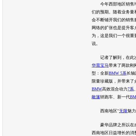
今年西部地区销售增
们的预期。随着业务量
会不断铺开我们的销售
网络的扩张也是提升客
为，这是我们一个很重
说。
记者了解到，在此次
华晨宝马
带来了两款刚
型：全新
BMW 5
系
长轴
限量珍藏版，并带来了
BMW
高效混合动力
7系
敞篷
轿
跑车
、新一代
BM
西南地区“
无限
魅力
豪华品牌之所以在
西南地区日益增长的消