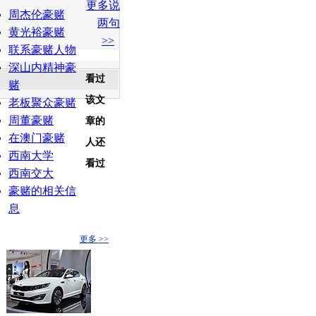
更多说
白社会
百度i贴吧
周杰伦豪赌
两句
黄光裕豪赌
>>
联系豪赌人物
深山内精神豪
看过
赌
该文
老板聚众豪赌
周董豪赌
章的
在澳门豪赌
人还
西南大学
看过
西南交大
豪赌的相关信
息
更多 >>