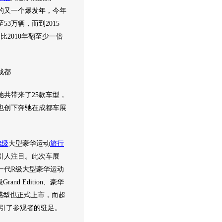
的又一个爆发年，今年
53万辆，而到2015
，比2010年翻至少一倍
成都
驰
共带来了25款车型，
也创下
奔驰
在
成都车展
R级
大型豪华运动
旅行
引人注目。此次车展
一代
R级
大型豪华运动
and Edition、豪华
动感型也正式上市，而超
引了参观者的驻足。