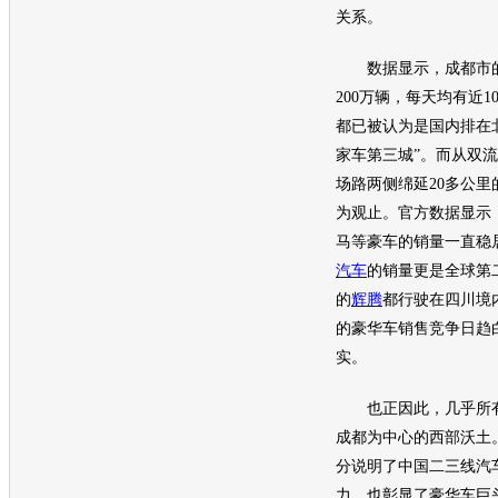
关系。
数据显示，成都市的
200万辆，每天均有近10
都已被认为是国内排在
家车第三城”。而从双
场路两侧绵延20多公里
为观止。官方数据显示
马
等
豪车
的
销量
一直稳
汽车
的
销量
更是全球第
的
辉腾
都行驶在四川境
的
豪华车
销售竞争日趋
实。
也正因此，几乎所有
成都为中心的西部沃土
分说明了中国二三线汽
力，也彰显了
豪华车
巨