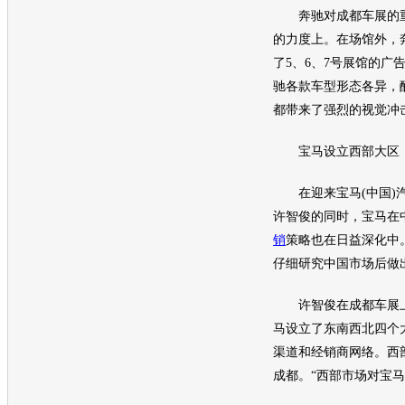
奔驰
对
成都车展
的
的力度上。在场馆外，
了5、6、7号展馆的广
驰
各款车型形态各异，
都带来了强烈的视觉冲
宝马
设立西部大区
在迎来
宝马
(中国
许智俊的同时，
宝马
在
销
策略也在日益深化中
仔细研究中国市场后做
许智俊在
成都车展
马
设立了东南西北四个
渠道和经销商网络。西
成都。“西部市场对
宝马