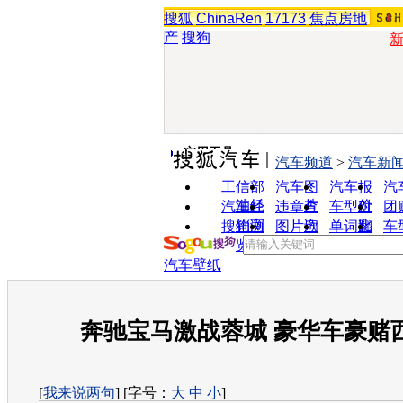
搜狐
ChinaRen
17173
焦点房地
产
搜狗
实用工具
汽车频道
>
汽车新
工信部
汽车图
汽车报
汽
油耗
片
价
汽车经
违章查
车型对
团
销商
询
比
搜狗浏
图片欣
单词翻
车
览器
赏
译
汽车壁纸
奔驰宝马激战蓉城 豪华车豪赌
[
我来说两句
] [字号：
大
中
小
]