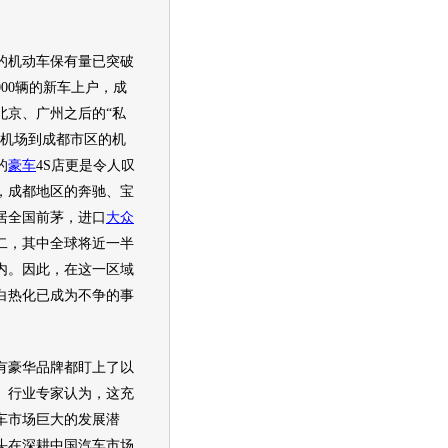
机动车保有量已突破
00辆的
新车
上户，成
北京、广州之后的“私
流机场到成都市区的机
的
豪车
4S店更是令人叹
，成都地区的
奔驰
、
宝
居全国前茅，进口
大众
二，其中全球将近一半
内。因此，在这一区域
白热化已成为不争的事
豪华品牌都盯上了以
。行业专家认为，这充
车市场巨大的发展潜
头在深耕中国汽车市场