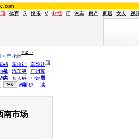
新闻
-
体育
-
S
-
娱乐
-
V
-
财经
-
IT
-
汽车
-
房产
-
家居
-
女人
-
视
更多>>
闻
>
产业新
闻
车销
车价计
车险计
量
算
算
购优
汽车投
广州车
惠
诉
展
型查
女人宝
小说阅
询
典
读
购置税
西南市场