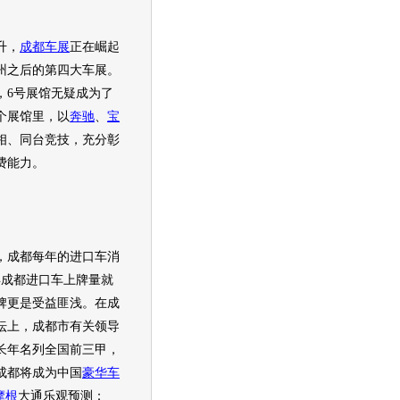
升，
成都车展
正在崛起
州之后的第四大车展。
，6号展馆无疑成为了
个展馆里，以
奔驰
、
宝
相、同台竞技，充分彰
费能力。
，成都每年的进口车消
9年成都进口车上牌量就
牌更是受益匪浅。在
成
坛上，成都市有关领导
长年名列全国前三甲，
成都将成为中国
豪华车
摩根
大通乐观预测：