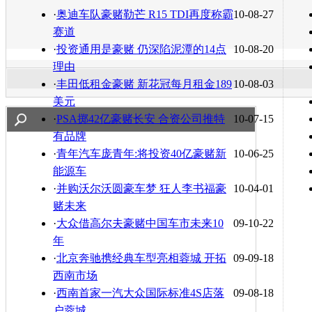
转发至：
·
奥迪车队豪赌勒芒 R15 TDI再度称霸
10-08-27
赛道
·
投资通用是豪赌 仍深陷泥潭的14点
10-08-20
理由
·
丰田低租金豪赌 新花冠每月租金189
10-08-03
美元
·
PSA掷42亿豪赌长安 合资公司推特
10-07-15
有品牌
·
青年汽车庞青年:将投资40亿豪赌新
10-06-25
能源车
·
并购沃尔沃圆豪车梦 狂人李书福豪
10-04-01
赌未来
·
大众借高尔夫豪赌中国车市未来10
09-10-22
年
·
北京奔驰携经典车型亮相蓉城 开拓
09-09-18
西南市场
·
西南首家一汽大众国际标准4S店落
09-08-18
户蓉城