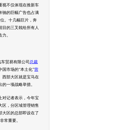
重视不仅体现在推
新车
奔驰
的巨幅广告也占满
告位。十几幅巨片，
奔
醒目的三叉戟给所有人
击力。
)汽车贸易有限公司
总裁
中国市场的“本土化”
营
。西部大区就是
宝马
在
出的一项战略举措。
上对记者表示，今年
宝
大区，分区域管理销售
部大区的总部即设在了
非常重要。