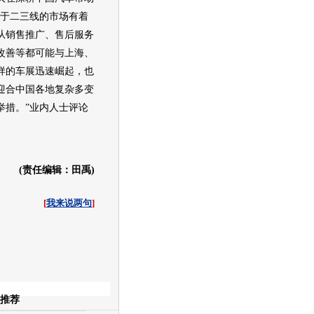
属于二三线的市场有着
从销售推广、售后服务
改善等都可能与上海、
样的车展迅速崛起，也
迎合中国各地复杂多变
举措。”业内人士评论
(责任编辑：田禹)
[
我来说两句
]
收起
推荐