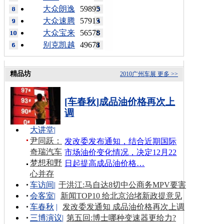
大众朗逸
59895
大众速腾
57915
大众宝来
56578
别克凯越
49678
精品坊
2010广州车展
更多 >>
[车春秋]成品油价格再次上
调
大讲堂
|
尹同跃：
发改委发布通知，结合近期国际
奇瑞汽车
市场油价变化情况，决定12月22
梦想和野
日起提高成品油价格…
心并存
车访间
|
于洪江:马自达8切中公商务MPV要害
会客室
|
新闻TOP10 给北京治堵新政提意见
车春秋
|
发改委发通知 成品油价格再次上调
三博演议
|
第五回:博士哪种变速器更给力?