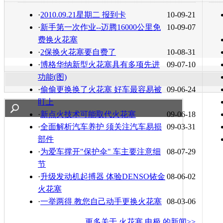
转发至：
·
2010.09.21星期二 报到卡
10-09-21
·
新手第一次作业--迈腾16000公里免
10-09-07
费换火花塞
·
2保换火花塞要自费了
10-08-31
·
博格华纳新型火花塞具有多项先进
09-07-10
功能(图)
·
偷偷更换换了火花塞 好车最容易被
09-06-24
盯上
·
新点火技术可能取代火花塞
09-06-18
·
全面解析汽车养护 须关注汽车易损
09-03-31
部件
·
为爱车撑开"保护伞" 车主要注意细
08-07-29
节
·
升级发动机起搏器 体验DENSO铱金
08-06-02
火花塞
·
一举两得 教您自己动手更换火花塞
08-03-06
更多关于
火花塞 电极
的新闻>>