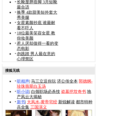
长靴显胖捂脚 3月短靴
最合适
换季 4款甜美短外套大
秀美腿
女星素颜抄底 谁最耐
看不吓人
18位最美笑容女星 教
你妆美颜
惹人厌却值得一看的变
态电影
勿践踏 男人最在意的
心理禁区
搜狐无线
听相声
|
马三立逗你玩
济公传全本
郭德纲-
珍珠翡翠白玉汤
听小说
|
白领职场必杀技
盗墓挖坟奇书
地
产风云大揭秘
新书
|
大风水-黄帝宅经
新锐解读
都市特种
兵全集
三国演义