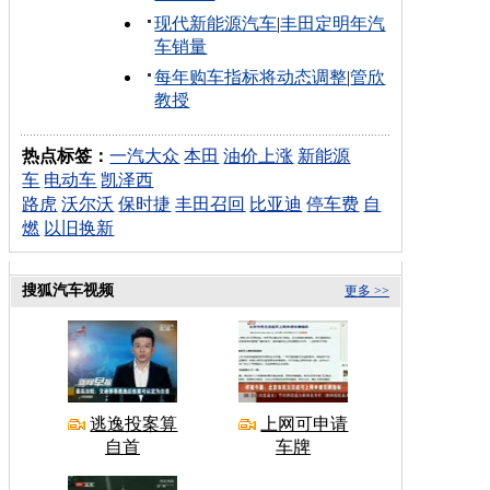
现代新能源汽车
|
丰田定明年汽
车销量
每年购车指标将动态调整
|
管欣
教授
热点标签：
一汽大众
本田
油价上涨
新能源
车
电动车
凯泽西
路虎
沃尔沃
保时捷
丰田召回
比亚迪
停车费
自
燃
以旧换新
搜狐汽车视频
更多 >>
逃逸投案算
上网可申请
自首
车牌