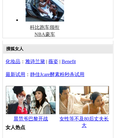
科比跑车领衔
NBA豪车
搜狐女人
化妆品
：
雅诗兰黛
|
薇姿
|
Benefit
最新试用
：
静佳Jcare酵素粉秒杀试用
晨范爷巴黎开战
女性等不及80后丈夫长
大
女人热点