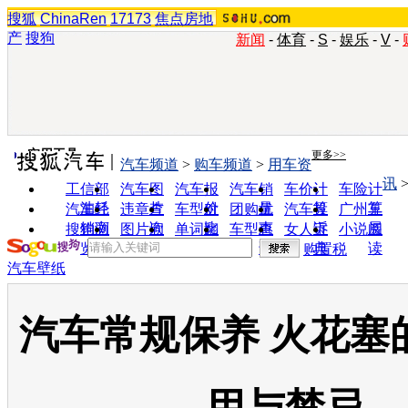
搜狐
ChinaRen
17173
焦点房地
产
搜狗
新闻
-
体育
-
S
-
娱乐
-
V
-
实用工具
更多>>
汽车频道
>
购车频道
>
用车资
讯
工信部
汽车图
汽车报
汽车销
车价计
车险计
油耗
片
价
量
算
算
汽车经
违章查
车型对
团购优
汽车投
广州车
销商
询
比
惠
诉
展
搜狗浏
图片欣
单词翻
车型查
女人宝
小说阅
览器
赏
译
询
典
读
购置税
汽车壁纸
汽车常规保养 火花塞