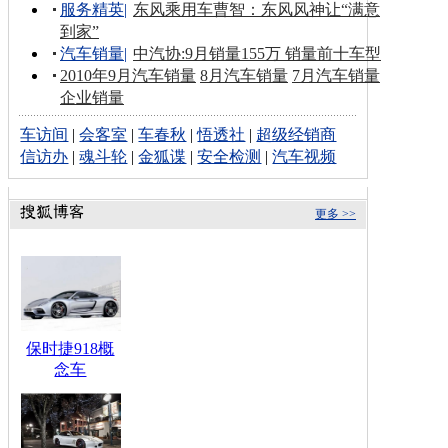
服务精英
|
东风乘用车曹智：东风风神让“满意
到家”
汽车销量
|
中汽协:9月销量155万 销量前十车型
2010年9月汽车销量
8月汽车销量
7月汽车销量
企业销量
车访间
|
会客室
|
车春秋
|
悟透社
|
超级经销商
信访办
|
魂斗轮
|
金狐谍
|
安全检测
|
汽车视频
更多 >>
保时捷918概
念车