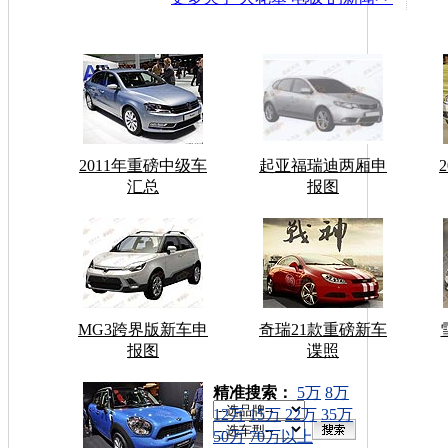
2011年重磅中级车
起亚福瑞迪两厢申
汇总
报图
MG3跨界版新车申
奇瑞21款重磅新车
报图
谍照
车型搜索：
精准搜索：
5万
8万
12万
15万
22万
35万
50万
70万以上