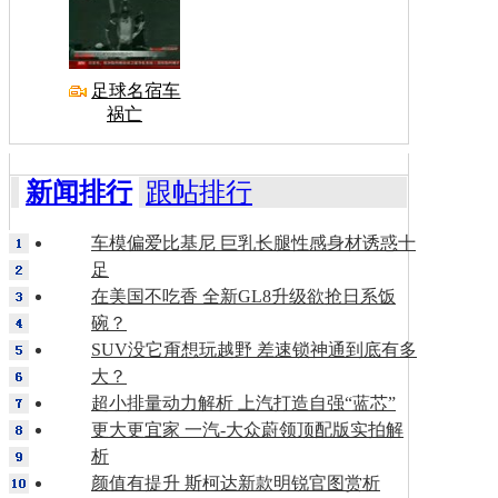
足球名宿车
祸亡
新闻排行
跟帖排行
车模偏爱比基尼 巨乳长腿性感身材诱惑十
足
在美国不吃香 全新GL8升级欲抢日系饭
碗？
SUV没它甭想玩越野 差速锁神通到底有多
大？
超小排量动力解析 上汽打造自强“蓝芯”
更大更宜家 一汽-大众蔚领顶配版实拍解
析
颜值有提升 斯柯达新款明锐官图赏析