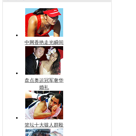
中网香艳走光瞬间
盘点奥运冠军奢华
婚礼
篮坛十大骇人群殴