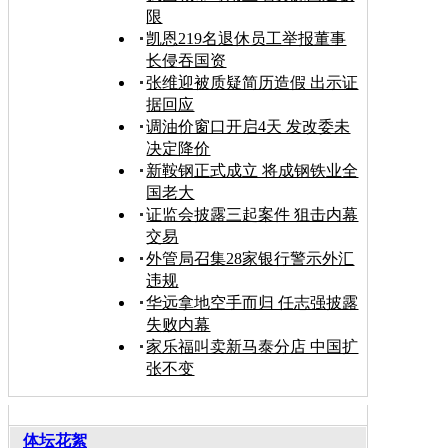
限
凯恩219名退休员工举报董事
长侵吞国资
张维迎被质疑简历造假 出示证
据回应
调油价窗口开启4天 发改委未
决定降价
新鞍钢正式成立 将成钢铁业全
国老大
证监会披露三起案件 狙击内幕
交易
外管局召集28家银行警示外汇
违规
华远拿地空手而归 任志强披露
失败内幕
家乐福叫卖新马泰分店 中国扩
张不变
体坛花絮