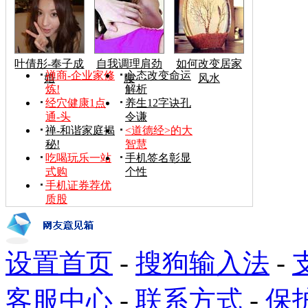
叶倩彤-奉子成
自我调理肩劲
如何改变居家
禅商-企业家修
心态改变命运
婚
腰
风水
炼!
解析
经穴健康1点
养生12字诀孔
通-头
令谦
禅-和谐家庭揭
<道德经>的大
秘!
智慧
吃喝玩乐一站
手机签名彰显
式购
个性
手机证券荐优
质股
设置首页
-
搜狗输入法
-
客服中心
-
联系方式
-
保