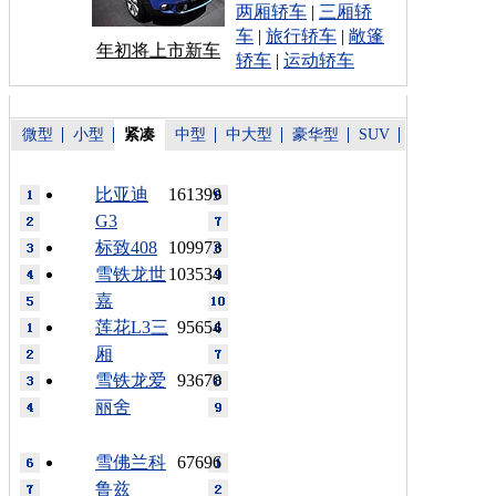
两厢轿车
|
三厢轿
车
|
旅行轿车
|
敞篷
年初将上市新车
轿车
|
运动轿车
微型
小型
紧凑
中型
中大型
豪华型
SUV
比亚迪
161399
G3
标致408
109973
雪铁龙世
103534
嘉
莲花L3三
95654
厢
雪铁龙爱
93670
丽舍
雪佛兰科
67696
鲁兹