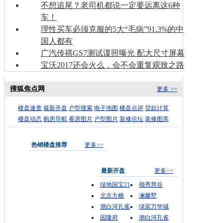
不想追尾？老司机都说一定要远离这6种
车！
理性买车必须克服的5大“毛病”91.3%的中
国人都有
广汽传祺GS7测试谍照曝光 配大尺寸屏幕
宝沃2017还会火么，会不会重复观致之路
搜狐焦点网
更多 >>
楼盘速查
最新开盘
户型搜索
电子地图
楼盘点评
贷款计算
楼盘动态
购房导航
看房图片
户型图片
装修论坛
装修图库
热销楼盘推荐
更多>>
最新开盘
更多>>
绿地国宝21
领秀慧谷
北京方糖
澜馨墅
潮白河孔雀
绿宸万华城
国隆府
潮白河孔雀