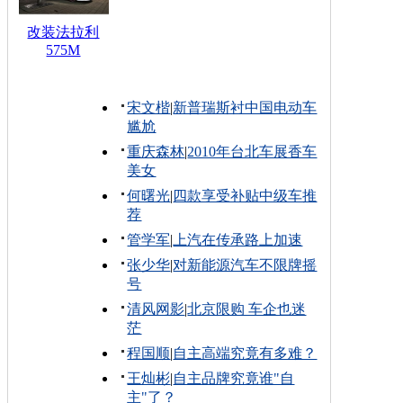
改装法拉利
575M
宋文楷
|
新普瑞斯衬中国电动车
尴尬
重庆森林
|
2010年台北车展香车
美女
何曙光
|
四款享受补贴中级车推
荐
管学军
|
上汽在传承路上加速
张少华
|
对新能源汽车不限牌摇
号
清风网影
|
北京限购 车企也迷
茫
程国顺
|
自主高端究竟有多难？
王灿彬
|
自主品牌究竟谁"自
主"了？