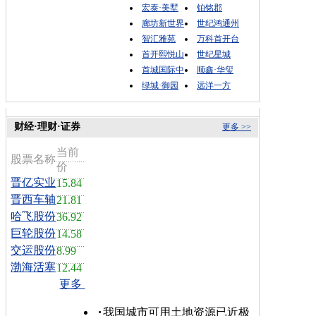
宏泰·美墅
铂铭郡
廊坊新世界
世纪鸿通州
智汇雅苑
万科首开台
首开熙悦山
世纪星城
首城国际中
顺鑫·华玺
绿城·御园
远洋一方
财经·理财·证券
更多 >>
当前
股票名称
价
晋亿实业
15.84
晋西车轴
21.81
哈飞股份
36.92
巨轮股份
14.58
交运股份
8.99
渤海活塞
12.44
更多
我国城市可用土地资源已近极