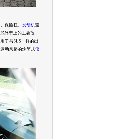
）、保险杠、
发动机
盖
LK
外型上的主要改
用了与SLS一样的出
有运动风格的炮筒式
仪