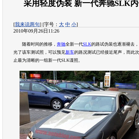
采用轻度伪装 新一代奔驰SLK
[
我来说两句
] [字号：
大
中
小
]
2010年09月26日11:26
随着时间的推移，
奔驰
全新一代
SLK
的路试伪装也逐渐褪去，
光了该车测试照，可以预见
新车
的路况测试已经接近尾声，而此
止最为清晰的一组新一代
SLK
谍照。