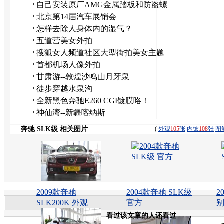
自己安装原厂AMG金属踏板和防盗螺
丝 改装作业
北京第14届汽车展销会
怎样去除人身体内的湿气？
五道营美女外拍
搜狐女人频道社区大型街拍美女主题
活动
首都机场人像外拍
甘肃游--敦煌沙鸣山月牙泉
徒步穿越水泉沟
全新黑色奔驰E260 CGI镀膜咯！
神仙湾--新疆喀纳斯
奔驰 SLK级 相关图片
(
外观
105
张
内饰
108
张
图
2009款奔驰
2004款奔驰 SLK级
2
SLK200K 外观
官方
别
看过该文章的人还看过