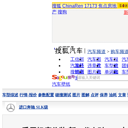
搜狐
ChinaRen
17173
焦点房地
产
搜狗
实用工具
汽车频道
>
购车频
工信部
汽车图
汽车报
汽
油耗
片
价
汽车经
违章查
车型对
团
销商
询
比
搜狗浏
图片欣
单词翻
车
览器
赏
译
汽车壁纸
车型综述
行情-报价
参数配置
碰撞测试
图片
图解
点评
保养
油耗
文章
进口奔驰 SLK级