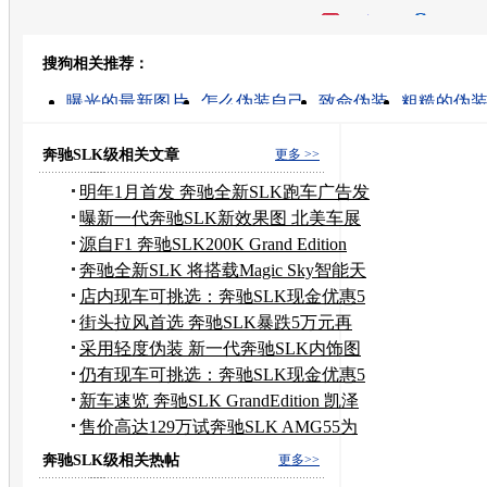
开心网
人人网
豆瓣
搜狗相关推荐：
转发至：
曝光的最新图片
怎么伪装自己
致命伪装
粗糙的伪
曝光的高清视频
如果是伪装者
重生之伪装者
伪装者第一季
如何伪装ip
怎样伪装ip
奔驰SLK级相关文章
更多 >>
明年1月首发 奔驰全新SLK跑车广告发
布
曝新一代奔驰SLK新效果图 北美车展
发布
源自F1 奔驰SLK200K Grand Edition
奔驰全新SLK 将搭载Magic Sky智能天
窗
店内现车可挑选：奔驰SLK现金优惠5
万元
街头拉风首选 奔驰SLK暴跌5万元再
+礼包
采用轻度伪装 新一代奔驰SLK内饰图
曝光
仍有现车可挑选：奔驰SLK现金优惠5
万元
新车速览 奔驰SLK GrandEdition 凯泽
西
售价高达129万试奔驰SLK AMG55为
玩而生
奔驰SLK级相关热帖
更多>>