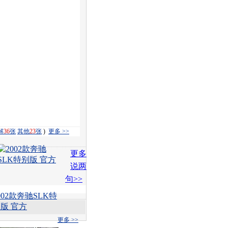
解
36
张
其他
23
张
)
更多 >>
更多
说两
句>>
002款奔驰SLK特
版 官方
更多 >>