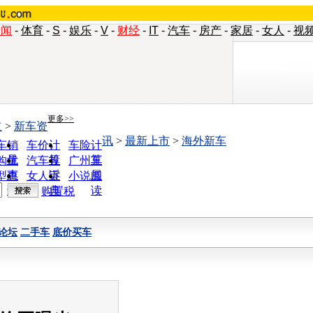
新闻
-
体育
-
S
-
娱乐
-
V
-
财经
-
IT
-
汽车
-
房产
-
家居
-
女人
-
视
更多>>
道
>
新车资
讯
>
最新上市
>
海外新车
车销
车价计
车险计
量
算
算
购优
汽车投
广州车
惠
诉
展
型查
女人宝
小说阅
询
典
读
购置税
论坛
二手车
底价买车