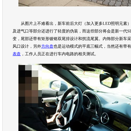
从图片上不难看出，
新车
前后大灯（加入更多LED照明元素
及进气口等部分还进行了轻度的伪装，而这些部分将会是新一代
S
变，尾部还带有矩形镀铬双尾排设计和扰流尾翼。内饰部分
新车
采
风口设计，另外
方向盘
也是运动模式的平底三幅式，当然还有带
表盘
，工作人员正在进行车内电路的相关测试。