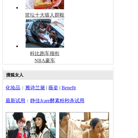
篮坛十大骇人群殴
科比跑车领衔
NBA豪车
搜狐女人
化妆品
：
雅诗兰黛
|
薇姿
|
Benefit
最新试用
：
静佳Jcare酵素粉秒杀试用