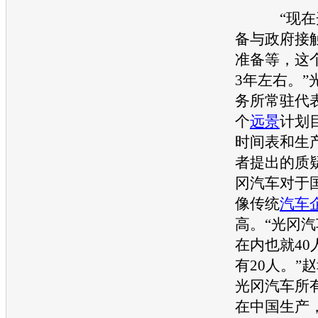
“现在开
备与政府接
准备等，这
3年左右。”
务所常驻代
个
远景
计划
时间表和生
者提出的质
冈汽车对于
像传统
汽车
高。“光冈
在内也就40
有20人。”
光冈汽车所
在中国生产