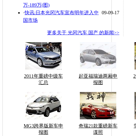
万-189万(图)
·
快讯:日本光冈汽车宣布明年进入中
09-09-17
国市场
更多关于
光冈汽车 国产
的新闻>>
2011年重磅中级车
起亚福瑞迪两厢申
汇总
报图
MG3跨界版新车申
奇瑞21款重磅新车
报图
谍照