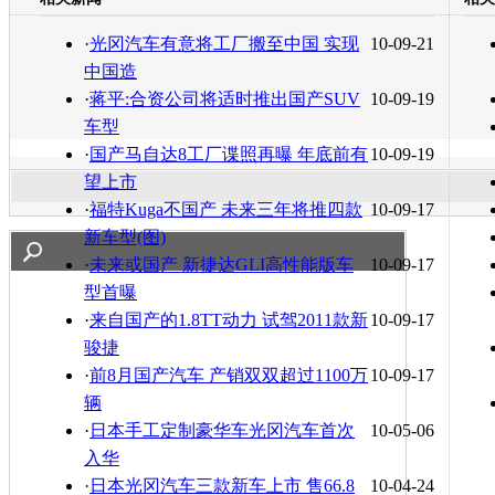
转发至：
·
光冈汽车有意将工厂搬至中国 实现
10-09-21
中国造
·
蒋平:合资公司将适时推出国产SUV
10-09-19
车型
·
国产马自达8工厂谍照再曝 年底前有
10-09-19
望上市
·
福特Kuga不国产 未来三年将推四款
10-09-17
新车型(图)
·
未来或国产 新捷达GLI高性能版车
10-09-17
型首曝
·
来自国产的1.8TT动力 试驾2011款新
10-09-17
骏捷
·
前8月国产汽车 产销双双超过1100万
10-09-17
辆
·
日本手工定制豪华车光冈汽车首次
10-05-06
入华
·
日本光冈汽车三款新车上市 售66.8
10-04-24