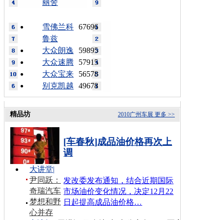
丽舍
雪佛兰科
67696
鲁兹
大众朗逸
59895
大众速腾
57915
大众宝来
56578
别克凯越
49678
精品坊
2010广州车展
更多 >>
[车春秋]成品油价格再次上
调
大讲堂
|
尹同跃：
发改委发布通知，结合近期国际
奇瑞汽车
市场油价变化情况，决定12月22
梦想和野
日起提高成品油价格…
心并存