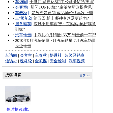
车访间
|
于洪江:马自达8切中公商务MPV要害
会客室
|
新闻TOP10 给北京治堵新政提意见
车春秋
|
发改委发通知 成品油价格再次上调
三博演议
|
第五回:博士哪种变速器更给力?
服务精英
|
东风乘用车曹智：东风风神让“满意
到家”
汽车销量
|
中汽协:9月销量155万 销量前十车型
2010年9月汽车销量
8月汽车销量
7月汽车销量
企业销量
车访间
|
会客室
|
车春秋
|
悟透社
|
超级经销商
信访办
|
魂斗轮
|
金狐谍
|
安全检测
|
汽车视频
更多 >>
保时捷918概