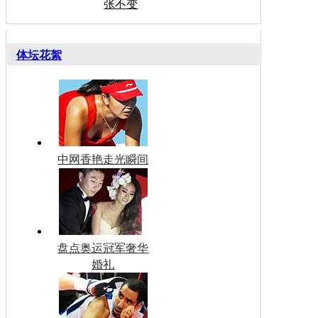
张不变
体坛花絮
中网香艳走光瞬间
盘点奥运冠军奢华
婚礼