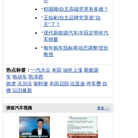
茫
程国顺
|
自主高端究竟有多难？
王灿彬
|
自主品牌究竟谁"自
主"了？
现代新能源汽车
|
丰田定明年汽
车销量
每年购车指标将动态调整
|
管欣
教授
热点标签：
一汽大众
本田
油价上涨
新能源
车
电动车
凯泽西
路虎
沃尔沃
保时捷
丰田召回
比亚迪
停车费
自
燃
以旧换新
搜狐汽车视频
更多 >>