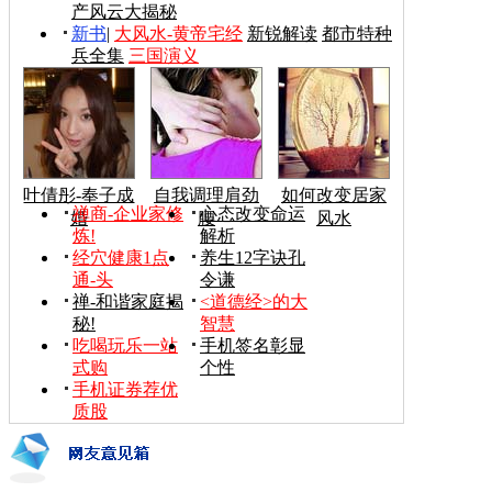
产风云大揭秘
新书
|
大风水-黄帝宅经
新锐解读
都市特种
兵全集
三国演义
叶倩彤-奉子成
自我调理肩劲
如何改变居家
禅商-企业家修
心态改变命运
婚
腰
风水
炼!
解析
经穴健康1点
养生12字诀孔
通-头
令谦
禅-和谐家庭揭
<道德经>的大
秘!
智慧
吃喝玩乐一站
手机签名彰显
式购
个性
手机证券荐优
质股