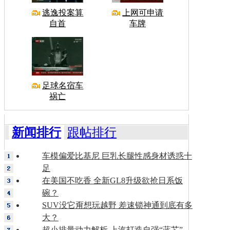
逃逸投案算
上网可申请
自首
车牌
足球名宿车
祸亡
新闻排行
跟帖排行
车模偏爱比基尼 巨乳长腿性感身材诱惑十
足
在美国不吃香 全新GL8升级欲抢日系饭
碗？
SUV没它甭想玩越野 差速锁神通到底有多
大？
超小排量动力解析 上汽打造自强“蓝芯”