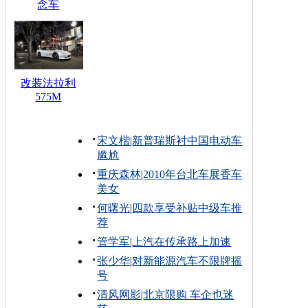
念车
改装法拉利
575M
宋文楷
|
新普瑞斯衬中国电动车
尴尬
重庆森林
|
2010年台北车展香车
美女
何曙光
|
四款享受补贴中级车推
荐
管学军
|
上汽在传承路上加速
张少华
|
对新能源汽车不限牌摇
号
清风网影
|
北京限购 车企也迷