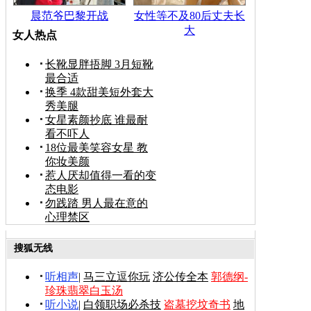
晨范爷巴黎开战
女性等不及80后丈夫长
大
女人热点
长靴显胖捂脚 3月短靴
最合适
换季 4款甜美短外套大
秀美腿
女星素颜抄底 谁最耐
看不吓人
18位最美笑容女星 教
你妆美颜
惹人厌却值得一看的变
态电影
勿践踏 男人最在意的
心理禁区
搜狐无线
听相声
|
马三立逗你玩
济公传全本
郭德纲-
珍珠翡翠白玉汤
听小说
|
白领职场必杀技
盗墓挖坟奇书
地