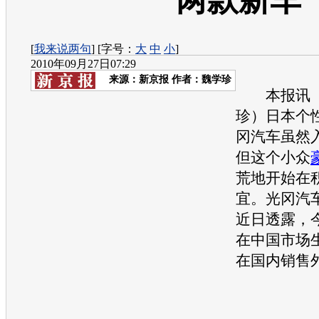
一两款新车
[
我来说两句
] [字号：
大
中
小
]
2010年09月27日07:29
来源：
新京报
作者：魏学珍
本报讯 
珍）日本个
冈汽车虽然
但这个小众
荒地开始在
宜。光冈汽
近日透露，
在中国市场
在国内销售