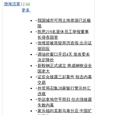
渤海活塞
12.44
更多
我国城市可用土地资源已近极
限
凯恩219名退休员工举报董事
长侵吞国资
张维迎被质疑简历造假 出示证
据回应
调油价窗口开启4天 发改委未
决定降价
新鞍钢正式成立 将成钢铁业全
国老大
证监会披露三起案件 狙击内幕
交易
外管局召集28家银行警示外汇
违规
华远拿地空手而归 任志强披露
失败内幕
家乐福叫卖新马泰分店 中国扩