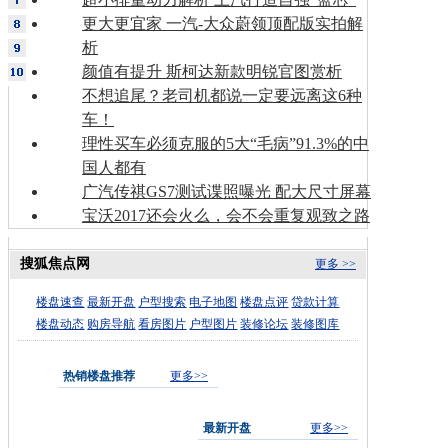
更大更宜家 一汽-大众蔚领顶配版实拍解
析
颜值有提升 斯柯达新款明锐官图赏析
不想追尾？老司机都说一定要远离这6种
车！
理性买车必须克服的5大“毛病”91.3%的中
国人都有
广汽传祺GS7测试谍照曝光 配大尺寸屏幕
宝沃2017还会火么，会不会重复观致之路
搜狐焦点网
更多 >>
楼盘速查
最新开盘
户型搜索
电子地图
楼盘点评
贷款计算
楼盘动态
购房导航
看房图片
户型图片
装修论坛
装修图库
热销楼盘推荐
更多>>
最新开盘
更多>>