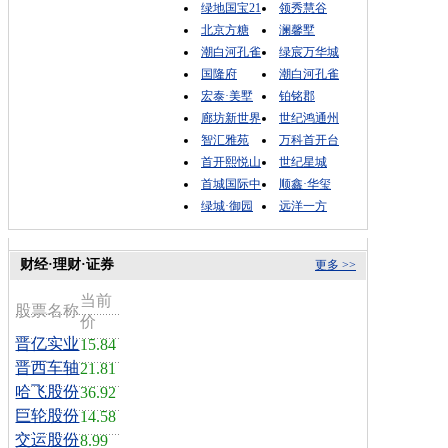
绿地国宝21
领秀慧谷
北京方糖
澜馨墅
潮白河孔雀
绿宸万华城
国隆府
潮白河孔雀
宏泰·美墅
铂铭郡
廊坊新世界
世纪鸿通州
智汇雅苑
万科首开台
首开熙悦山
世纪星城
首城国际中
顺鑫·华玺
绿城·御园
远洋一方
财经·理财·证券
更多 >>
当前
股票名称
价
晋亿实业
15.84
晋西车轴
21.81
哈飞股份
36.92
巨轮股份
14.58
交运股份
8.99