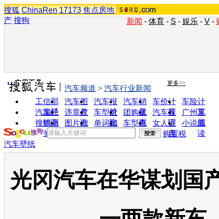
搜狐
ChinaRen
17173
焦点房地
产
搜狗
新闻
-
体育
-
S
-
娱乐
-
V
-
实用工具
更多>>
汽车频道
>
汽车行业新闻
工信部
汽车图
汽车报
汽车销
车价计
车险计
油耗
片
价
量
算
算
汽车经
违章查
车型对
团购优
汽车投
广州车
销商
询
比
惠
诉
展
搜狗浏
图片欣
单词翻
车型查
女人宝
小说阅
览器
赏
译
询
典
读
购置税
汽车壁纸
光冈汽车在华谋划国产