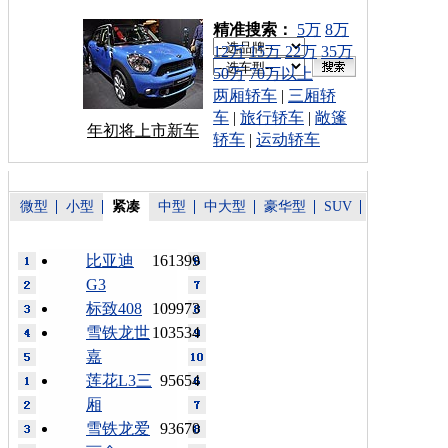
车型搜索：
精准搜索：
5万
8万
12万
15万
22万
35万
50万
70万以上
两厢轿车
|
三厢轿
车
|
旅行轿车
|
敞篷
年初将上市新车
轿车
|
运动轿车
微型
小型
紧凑
中型
中大型
豪华型
SUV
比亚迪
161399
G3
标致408
109973
雪铁龙世
103534
嘉
莲花L3三
95654
厢
雪铁龙爱
93670