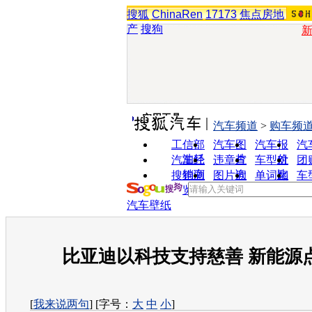
搜狐
ChinaRen
17173
焦点房地
产
搜狗
实用工具
汽车频道
>
购车频
工信部
汽车图
汽车报
汽
油耗
片
价
汽车经
违章查
车型对
团
销商
询
比
搜狗浏
图片欣
单词翻
车
览器
赏
译
汽车壁纸
比亚迪以科技支持慈善 新能源
[
我来说两句
] [字号：
大
中
小
]