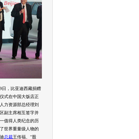
9日，
比亚迪
西藏捐赠
仪式在中国大饭店正
人力资源部总经理刘
区副
主席
相互签字并
一值得人类纪念的历
了世界重量级人物的
迪
总裁
王传福、“股