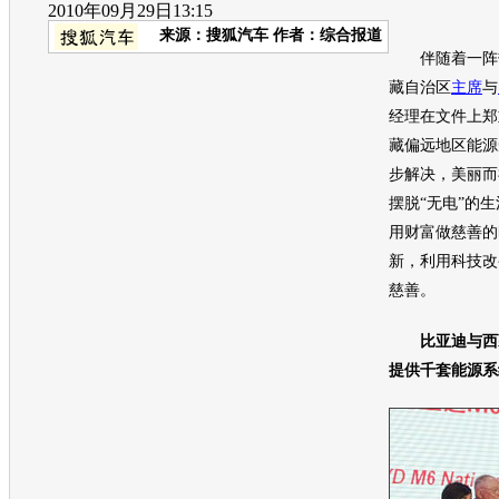
2010年09月29日13:15
来源：
搜狐汽车
作者：综合报道
伴随着一阵热
藏自治区
主席
与
经理在文件上郑
藏偏远地区能源
步解决，美丽而
摆脱“无电”的
用财富做慈善的
新，利用科技改
慈善。
比亚迪
与西
提供千套能源系