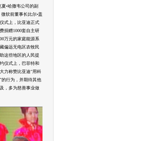
克夏•哈撒韦公司的副
、微软前董事长比尔•盖
仪式上，
比亚迪
正式
费捐赠1000套自主研
500万元的家庭能源系
藏偏远无电区农牧民
助这些地区的人民提
约仪式上，巴菲特和
大力称赞
比亚迪
“用科
”的行为，并期待其他
及，多为慈善事业做