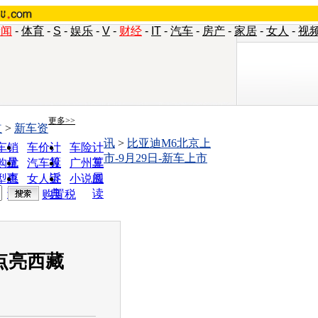
新闻
-
体育
-
S
-
娱乐
-
V
-
财经
-
IT
-
汽车
-
房产
-
家居
-
女人
-
视
更多>>
道
>
新车资
讯
>
比亚迪M6北京上
车销
车价计
车险计
市-9月29日-新车上市
量
算
算
购优
汽车投
广州车
惠
诉
展
型查
女人宝
小说阅
询
典
读
购置税
点亮西藏