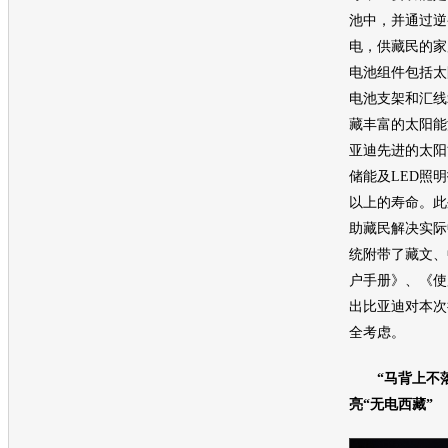
池中，并通过逆
电，供藏民的家
电池组件包括太
电池支架和汇线
藏丰富的太阳能
亚迪
先进的太阳
储能及LED照
以上的寿命。此
助藏民解决实际
统附带了藏文、
户手册》、《使
出
比亚迪
对本次
全考虑。
“马背上不落
亮“无电西藏”