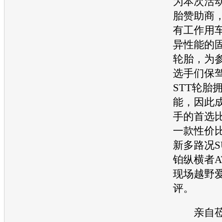
为本次活
胎
赞助商
有工作用
异性能的
轮胎
，为
选手们保
STT
轮胎
能，因此
手的首选比
一款性价
新多路况
S
铂纵横者A
现场越野
评。
亲自莅