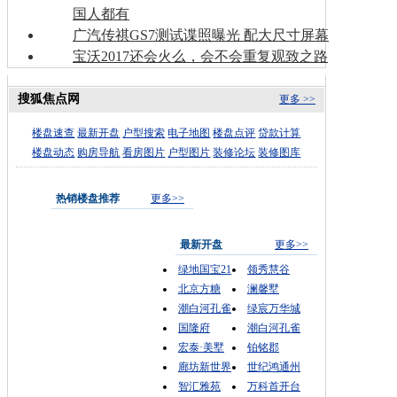
国人都有
广汽传祺GS7测试谍照曝光 配大尺寸屏幕
宝沃2017还会火么，会不会重复观致之路
搜狐焦点网
更多 >>
楼盘速查
最新开盘
户型搜索
电子地图
楼盘点评
贷款计算
楼盘动态
购房导航
看房图片
户型图片
装修论坛
装修图库
热销楼盘推荐
更多>>
最新开盘
更多>>
绿地国宝21
领秀慧谷
北京方糖
澜馨墅
潮白河孔雀
绿宸万华城
国隆府
潮白河孔雀
宏泰·美墅
铂铭郡
廊坊新世界
世纪鸿通州
智汇雅苑
万科首开台