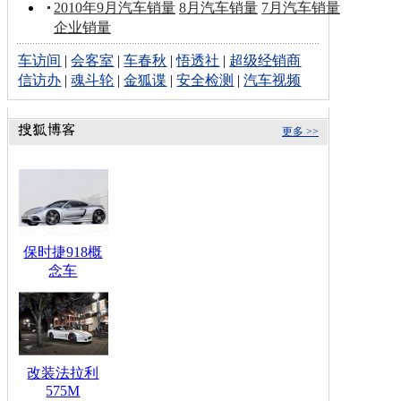
2010年9月汽车销量
8月汽车销量
7月汽车销量
企业销量
车访间
|
会客室
|
车春秋
|
悟透社
|
超级经销商
信访办
|
魂斗轮
|
金狐谍
|
安全检测
|
汽车视频
更多 >>
保时捷918概
念车
改装法拉利
575M