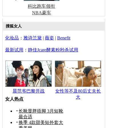
科比跑车领衔
NBA豪车
搜狐女人
化妆品
：
雅诗兰黛
|
薇姿
|
Benefit
最新试用
：
静佳Jcare酵素粉秒杀试用
晨范爷巴黎开战
女性等不及80后丈夫长
大
女人热点
长靴显胖捂脚 3月短靴
最合适
换季 4款甜美短外套大