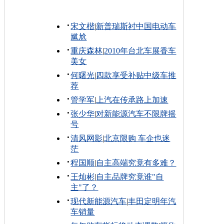
宋文楷
|
新普瑞斯衬中国电动车
尴尬
重庆森林
|
2010年台北车展香车
美女
何曙光
|
四款享受补贴中级车推
荐
管学军
|
上汽在传承路上加速
张少华
|
对新能源汽车不限牌摇
号
清风网影
|
北京限购 车企也迷
茫
程国顺
|
自主高端究竟有多难？
王灿彬
|
自主品牌究竟谁"自
主"了？
现代新能源汽车
|
丰田定明年汽
车销量