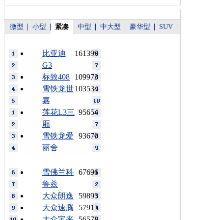
微型
小型
紧凑
中型
中大型
豪华型
SUV
比亚迪
161399
G3
标致408
109973
雪铁龙世
103534
嘉
莲花L3三
95654
厢
雪铁龙爱
93670
丽舍
雪佛兰科
67696
鲁兹
大众朗逸
59895
大众速腾
57915
大众宝来
56578