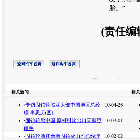
胎
。”
(责任编
开心网
人人网
豆瓣
相关新闻
相关
转发至：
·
专访固铂轮胎亚太部中国地区总经
10-04-26
理 辜思历(图)
·
固铂轮胎中国:原材料比出口问题更
10-03-01
棘手
·
固铂轮胎任命新固铂成山副总经理
10-02-02