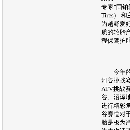
专家”固铂
Tires）
为越野爱
质的
轮胎
程保驾护
今年的越
河谷挑战
ATV挑战
谷、沼泽
进行精彩
谷赛道对
胎
是极为