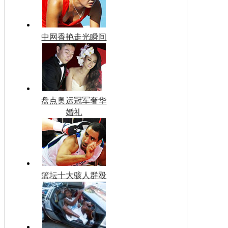
中网香艳走光瞬间
盘点奥运冠军奢华
婚礼
篮坛十大骇人群殴