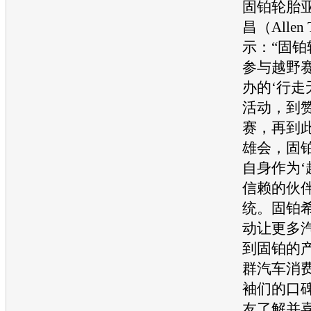
固铂
轮胎
昌（Allen
示：“固铂
参与越野
办的‘行走
活动，到
赛，再到
雄会，固
自身作为‘
信赖的伙伴
统。固铂
动让更多
到固铂的
群汽车消
袖们的口
友了解并