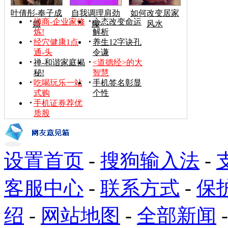
叶倩彤-奉子成
自我调理肩劲
如何改变居家
禅商-企业家修
心态改变命运
婚
腰
风水
炼!
解析
经穴健康1点
养生12字诀孔
通-头
令谦
禅-和谐家庭揭
<道德经>的大
秘!
智慧
吃喝玩乐一站
手机签名彰显
式购
个性
手机证券荐优
质股
设置首页
-
搜狗输入法
-
客服中心
-
联系方式
-
保
绍
-
网站地图
-
全部新闻