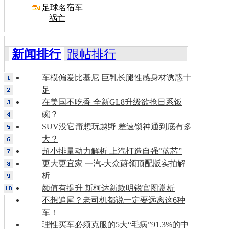
足球名宿车
祸亡
新闻排行
跟帖排行
车模偏爱比基尼 巨乳长腿性感身材诱惑十
足
在美国不吃香 全新GL8升级欲抢日系饭
碗？
SUV没它甭想玩越野 差速锁神通到底有多
大？
超小排量动力解析 上汽打造自强“蓝芯”
更大更宜家 一汽-大众蔚领顶配版实拍解
析
颜值有提升 斯柯达新款明锐官图赏析
不想追尾？老司机都说一定要远离这6种
车！
理性买车必须克服的5大“毛病”91.3%的中