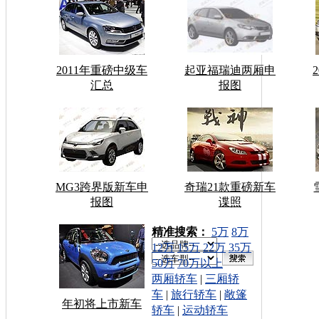
2011年重磅中级车
起亚福瑞迪两厢申
汇总
报图
MG3跨界版新车申
奇瑞21款重磅新车
报图
谍照
车型搜索：
精准搜索：
5万
8万
12万
15万
22万
35万
50万
70万以上
两厢轿车
|
三厢轿
车
|
旅行轿车
|
敞篷
年初将上市新车
轿车
|
运动轿车