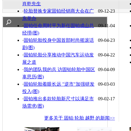
肖乾先生
·
轮胎替换专家固铂经销商大会在广
09-12-23
东举办
·
固铂任命周时平为新任固铂成山总
09-11-04
经理(图)
·
固铂轮胎投身中国首部时尚摇滚话
09-04-23
剧(图)
·
固铂轮胎分享推动中国汽车运动发
09-04-22
展之道
·
我的团队我的兵 访固铂轮胎中国区
09-04-09
辜思历(图)
·
固铂轮胎着眼长远 "逆市"加强研发
09-03-03
投入(图)
·
固铂推出多款轮胎新尺寸以满足市
09-02-17
场需求(图)
更多关于
固铂 轮胎 越野
的新闻>>