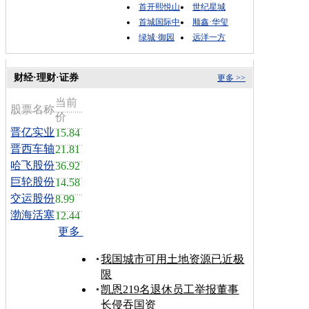
首开熙悦山
世纪星城
首城国际中
顺鑫·华玺
绿城·御园
远洋一方
财经·理财·证券
更多 >>
当前
股票名称
价
晋亿实业
15.84
晋西车轴
21.81
哈飞股份
36.92
巨轮股份
14.58
交运股份
8.99
渤海活塞
12.44
更多
我国城市可用土地资源已近极
限
凯恩219名退休员工举报董事
长侵吞国资