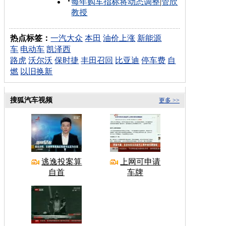
每年购车指标将动态调整
|
管欣
教授
热点标签：
一汽大众
本田
油价上涨
新能源
车
电动车
凯泽西
路虎
沃尔沃
保时捷
丰田召回
比亚迪
停车费
自
燃
以旧换新
搜狐汽车视频
更多 >>
逃逸投案算
上网可申请
自首
车牌