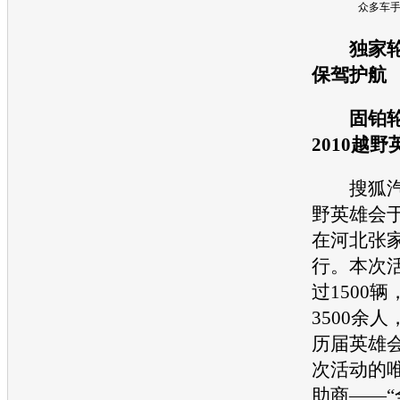
众多车手
独家
保驾护航
固铂
2010越
搜狐
野英雄会于
在河北张
行。本次
过1500
3500余
历届英雄
次活动的
助商——“