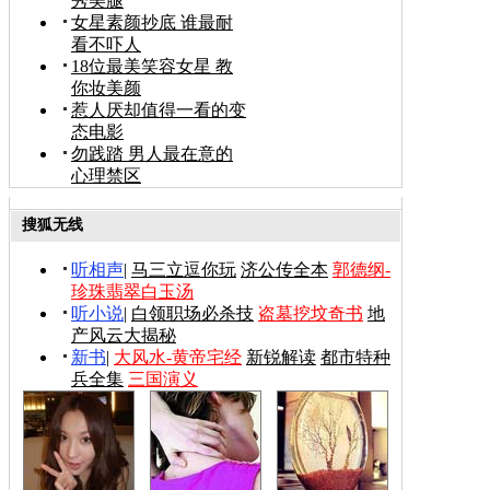
秀美腿
女星素颜抄底 谁最耐
看不吓人
18位最美笑容女星 教
你妆美颜
惹人厌却值得一看的变
态电影
勿践踏 男人最在意的
心理禁区
搜狐无线
听相声
|
马三立逗你玩
济公传全本
郭德纲-
珍珠翡翠白玉汤
听小说
|
白领职场必杀技
盗墓挖坟奇书
地
产风云大揭秘
新书
|
大风水-黄帝宅经
新锐解读
都市特种
兵全集
三国演义