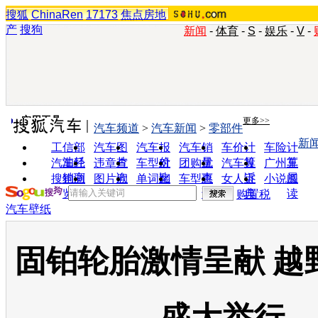
搜狐
ChinaRen
17173
焦点房地
产
搜狗
新闻
-
体育
-
S
-
娱乐
-
V
-
实用工具
更多>>
汽车频道
>
汽车新闻
>
零部件
新
工信部
汽车图
汽车报
汽车销
车价计
车险计
油耗
片
价
量
算
算
汽车经
违章查
车型对
团购优
汽车投
广州车
销商
询
比
惠
诉
展
搜狗浏
图片欣
单词翻
车型查
女人宝
小说阅
览器
赏
译
询
典
读
购置税
汽车壁纸
固铂轮胎激情呈献 越