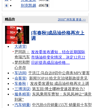
别克凯越
49678
精品坊
2010广州车展
更多 >>
[车春秋]成品油价格再次上
调
大讲堂
|
尹同跃：
发改委发布通知，结合近期国际
奇瑞汽车
市场油价变化情况，决定12月22
梦想和野
日起提高成品油价格…
心并存
车访间
|
于洪江:马自达8切中公商务MPV要害
会客室
|
新闻TOP10 给北京治堵新政提意见
车春秋
|
发改委发通知 成品油价格再次上调
三博演议
|
第五回:博士哪种变速器更给力?
服务精英
|
东风乘用车曹智：东风风神让“满意
到家”
汽车销量
|
中汽协:9月销量155万 销量前十车型