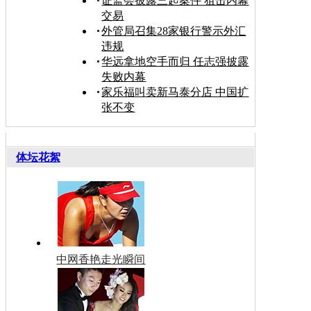
证监会披露三起案件 狙击内幕
交易
外管局召集28家银行警示外汇
违规
华远拿地空手而归 任志强披露
失败内幕
家乐福叫卖新马泰分店 中国扩
张不变
体坛花絮
中网香艳走光瞬间