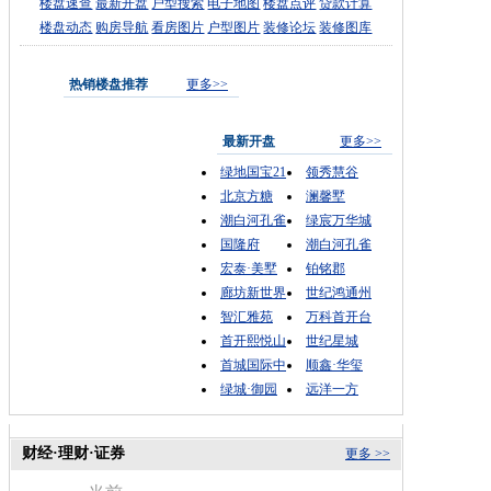
楼盘速查
最新开盘
户型搜索
电子地图
楼盘点评
贷款计算
楼盘动态
购房导航
看房图片
户型图片
装修论坛
装修图库
热销楼盘推荐
更多>>
最新开盘
更多>>
绿地国宝21
领秀慧谷
北京方糖
澜馨墅
潮白河孔雀
绿宸万华城
国隆府
潮白河孔雀
宏泰·美墅
铂铭郡
廊坊新世界
世纪鸿通州
智汇雅苑
万科首开台
首开熙悦山
世纪星城
首城国际中
顺鑫·华玺
绿城·御园
远洋一方
财经·理财·证券
更多 >>