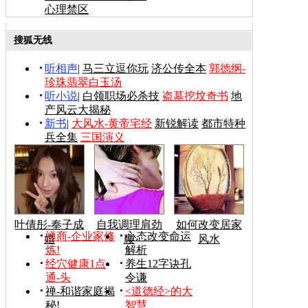
心理禁区
搜狐无线
听相声
|
马三立逗你玩
济公传全本
郭德纲-
珍珠翡翠白玉汤
听小说
|
白领职场必杀技
盗墓挖坟奇书
地
产风云大揭秘
新书
|
大风水-黄帝宅经
新锐解读
都市特种
兵全集
三国演义
叶倩彤-奉子成
自我调理肩劲
如何改变居家
禅商-企业家修
心态改变命运
婚
腰
风水
炼!
解析
经穴健康1点
养生12字诀孔
通-头
令谦
禅-和谐家庭揭
<道德经>的大
秘!
智慧