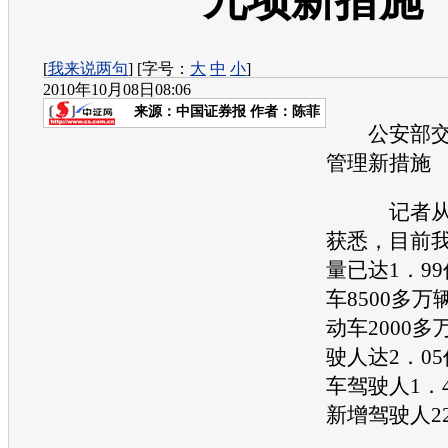
九项新措施
[
我来说两句
] [字号：
大
中
小
]
2010年10月08日08:06
来源：
中国证券报
作者：陈菲
公安部交
管理新措施
记者从公
获悉，目前
量已达1．9
车8500多
动车2000
驶人达2．0
车驾驶人1．
新增驾驶人2