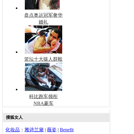
盘点奥运冠军奢华
婚礼
篮坛十大骇人群殴
科比跑车领衔
NBA豪车
搜狐女人
化妆品
：
雅诗兰黛
|
薇姿
|
Benefit