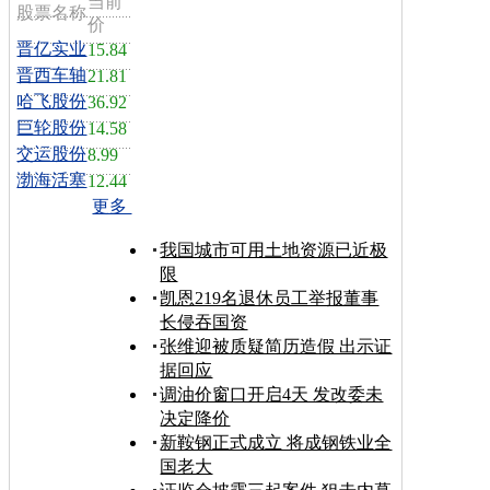
当前
股票名称
价
晋亿实业
15.84
晋西车轴
21.81
哈飞股份
36.92
巨轮股份
14.58
交运股份
8.99
渤海活塞
12.44
更多
我国城市可用土地资源已近极
限
凯恩219名退休员工举报董事
长侵吞国资
张维迎被质疑简历造假 出示证
据回应
调油价窗口开启4天 发改委未
决定降价
新鞍钢正式成立 将成钢铁业全
国老大