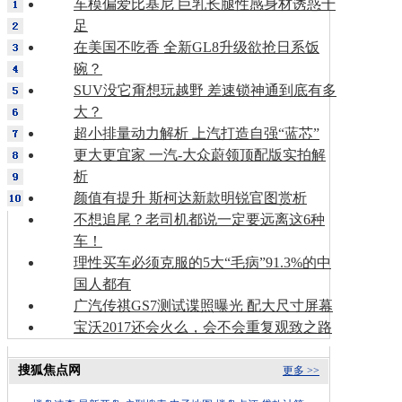
车模偏爱比基尼 巨乳长腿性感身材诱惑十
足
在美国不吃香 全新GL8升级欲抢日系饭
碗？
SUV没它甭想玩越野 差速锁神通到底有多
大？
超小排量动力解析 上汽打造自强“蓝芯”
更大更宜家 一汽-大众蔚领顶配版实拍解
析
颜值有提升 斯柯达新款明锐官图赏析
不想追尾？老司机都说一定要远离这6种
车！
理性买车必须克服的5大“毛病”91.3%的中
国人都有
广汽传祺GS7测试谍照曝光 配大尺寸屏幕
宝沃2017还会火么，会不会重复观致之路
搜狐焦点网
更多 >>