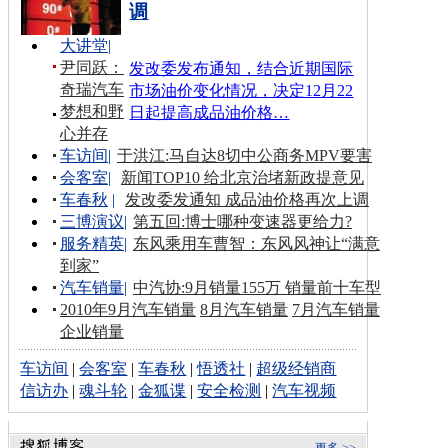
调
大讲堂
|
尹同跃：
发改委发布通知，结合近期国际
奇瑞汽车
市场油价变化情况，决定12月22
梦想和野
日起提高成品油价格…
心并存
车访间
|
于洪江:马自达8切中公商务MPV要害
会客室
|
新闻TOP10 给北京治堵新政提意见
车春秋
|
发改委发通知 成品油价格再次上调
三博演议
|
第五回:博士哪种变速器更给力?
服务精英
|
东风乘用车曹智：东风风神让“满意
到家”
汽车销量
|
中汽协:9月销量155万 销量前十车型
2010年9月汽车销量
8月汽车销量
7月汽车销量
企业销量
车访间
|
会客室
|
车春秋
|
悟透社
|
超级经销商
信访办
|
魂斗轮
|
金狐谍
|
安全检测
|
汽车视频
更多 >>