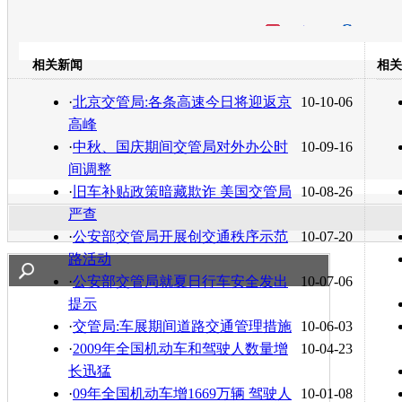
开心网
人人网
豆瓣
相关新闻
相关
转发至：
·
北京交管局:各条高速今日将迎返京
10-10-06
高峰
·
中秋、国庆期间交管局对外办公时
10-09-16
间调整
·
旧车补贴政策暗藏欺诈 美国交管局
10-08-26
严查
·
公安部交管局开展创交通秩序示范
10-07-20
路活动
·
公安部交管局就夏日行车安全发出
10-07-06
提示
·
交管局:车展期间道路交通管理措施
10-06-03
·
2009年全国机动车和驾驶人数量增
10-04-23
长迅猛
·
09年全国机动车增1669万辆 驾驶人
10-01-08