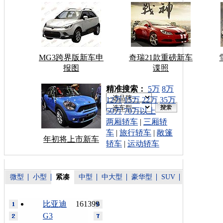
MG3跨界版新车申
奇瑞21款重磅新车
报图
谍照
车型搜索：
精准搜索：
5万
8万
12万
15万
22万
35万
50万
70万以上
两厢轿车
|
三厢轿
车
|
旅行轿车
|
敞篷
年初将上市新车
轿车
|
运动轿车
微型
小型
紧凑
中型
中大型
豪华型
SUV
比亚迪
161399
G3