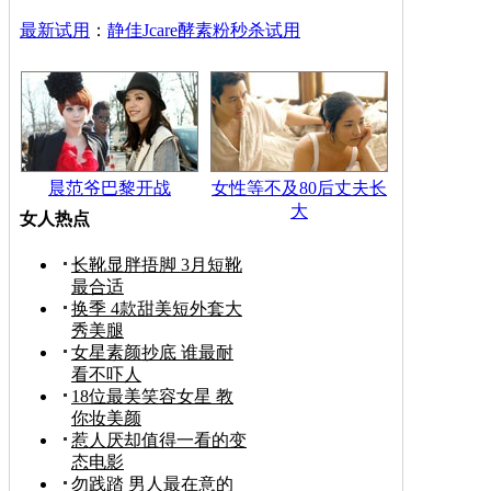
最新试用
：
静佳Jcare酵素粉秒杀试用
晨范爷巴黎开战
女性等不及80后丈夫长
大
女人热点
长靴显胖捂脚 3月短靴
最合适
换季 4款甜美短外套大
秀美腿
女星素颜抄底 谁最耐
看不吓人
18位最美笑容女星 教
你妆美颜
惹人厌却值得一看的变
态电影
勿践踏 男人最在意的