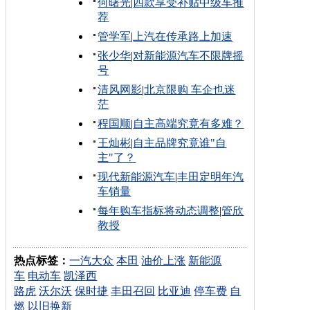
何曙光
|
四款享受补贴中级车推
荐
管学军
|
上汽在传承路上加速
张少华
|
对新能源汽车不限牌摇
号
清风网影
|
北京限购 车企也迷
茫
程国顺
|
自主高端究竟有多难？
王灿彬
|
自主品牌究竟谁"自
主"了？
现代新能源汽车
|
丰田定明年汽
车销量
每年购车指标将动态调整
|
管欣
教授
热点标签：
一汽大众
本田
油价上涨
新能源
车
电动车
凯泽西
路虎
沃尔沃
保时捷
丰田召回
比亚迪
停车费
自
燃
以旧换新