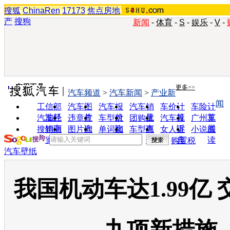
搜狐
ChinaRen
17173
焦点房地
产
搜狗
新闻
-
体育
-
S
-
娱乐
-
V
-
实用工具
更多>>
汽车频道
>
汽车新闻
>
产业新
闻
工信部
汽车图
汽车报
汽车销
车价计
车险计
油耗
片
价
量
算
算
汽车经
违章查
车型对
团购优
汽车投
广州车
销商
询
比
惠
诉
展
搜狗浏
图片欣
单词翻
车型查
女人宝
小说阅
览器
赏
译
询
典
读
购置税
汽车壁纸
我国机动车达1.99亿