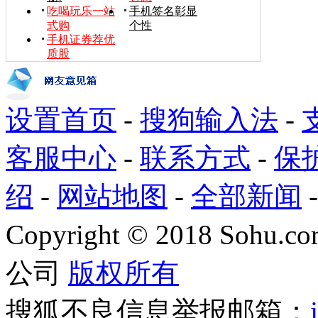
吃喝玩乐一站
手机签名彰显
式购
个性
手机证券荐优
质股
设置首页
-
搜狗输入法
-
客服中心
-
联系方式
-
保
绍
-
网站地图
-
全部新闻
Copyright
©
2018 Sohu.com
公司
版权所有
搜狐不良信息举报邮箱：