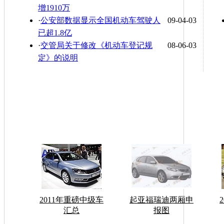
增1910万
·
公安部数据显示全国机动车驾驶人
09-04-03
已超1.8亿
·
交管局关于修改《机动车登记规
08-06-03
定》的说明
2011年重磅中级车
起亚福瑞迪两厢申
汇总
报图