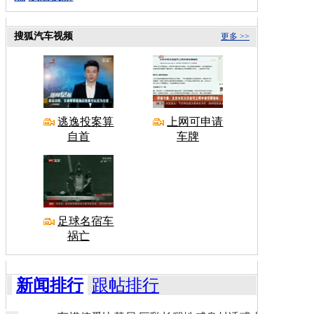
搜狐汽车视频
更多 >>
逃逸投案算
上网可申请
自首
车牌
足球名宿车
祸亡
新闻排行
跟帖排行