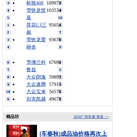
标致408
109973
雪铁龙世
103534
嘉
莲花L3三
95654
厢
雪铁龙爱
93670
丽舍
雪佛兰科
67696
鲁兹
大众朗逸
59895
大众速腾
57915
大众宝来
56578
别克凯越
49678
精品坊
2010广州车展
更多 >>
[车春秋]成品油价格再次上