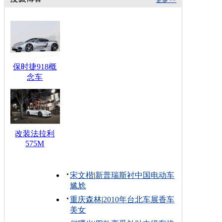
保时捷918概
念车
改装法拉利
575M
宋文楷
|
新普瑞斯衬中国电动车
尴尬
重庆森林
|
2010年台北车展香车
美女