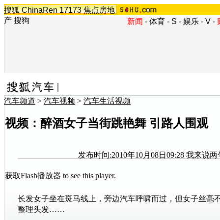
搜狐
ChinaRen
17173
焦点房地
产
搜狗
新闻
-
体育
-
S
-
娱乐
-
V
-
汽车频道
>
汽车视频
>
汽车生活视频
视频：醉酒女子当街跳艳舞 引路人围观
发布时间:2010年10月08日09:28
我来说两
获取Flash播放器
to see this player.
长发女子坐在斑马线上，旁边汽车呼啸而过，但女子丝毫
整理头发……