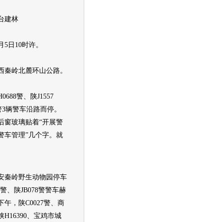
台建林
5日10时许。
秦岭北麓环山公路。
88警、陕J1557
1警3辆警车沿路而停。
后窗玻璃贴着“开展警
警车管理”几个字。
就
安秦岭野生动物园停车
0警、陕JB078警警车赫
午，陕C0027警、商
H16390、宝鸡市城