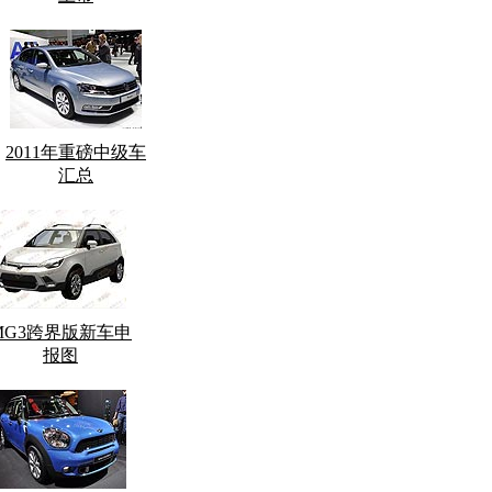
2011年重磅中级车
汇总
MG3跨界版新车申
报图