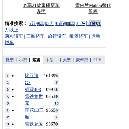
奇瑞21款重磅新车
雪佛兰Malibu替代
谍照
景程
车型搜索：
精准搜索：
5万
8万
12万
15万
22万
35万
50万
70
万以上
两厢轿车
|
三厢轿车
|
旅行轿车
|
敞篷轿车
|
运动
轿车
微型
小型
紧凑
中型
中大型
豪华型
SUV
比亚迪
161399
G3
标致408
109973
雪铁龙世
103534
嘉
莲花L3三
95654
厢
雪铁龙爱
93670