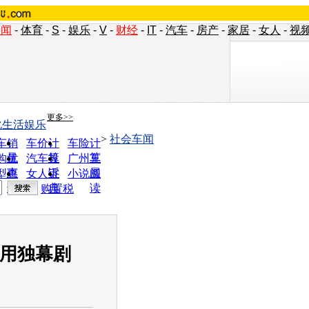
新闻
-
体育
-
S
-
娱乐
-
V
-
财经
-
IT
-
汽车
-
房产
-
家居
-
女人
-
视
更多>>
化生活娱乐
>
社会车闻
车销
车价计
车险计
量
算
算
购优
汽车投
广州车
惠
诉
展
型查
女人宝
小说阅
询
典
读
购置税
私用独幕剧