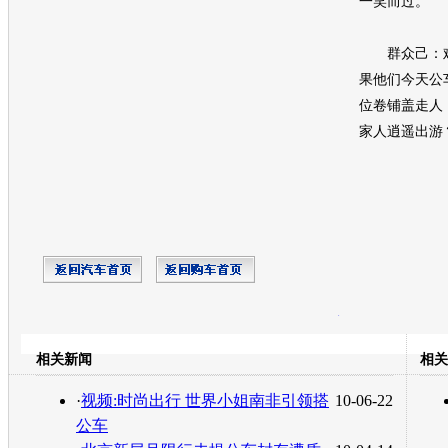
一笑而过。
群众己：难
果他们今天公
位卷铺盖走人
家人逍遥出游
开心网
人人网
豆瓣
相关新闻
相关
转发至：
·
视频:时尚出行 世界小姐南非引领搭
10-06-22
公车