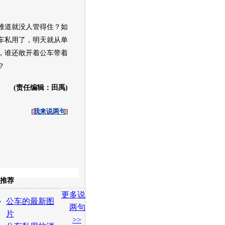
道就没人管得住？如
车私用了，明天就从单
，谁还敢开着公车带着
？
(责任编辑：田禹)
[
我来说两句
]
收起
推荐
更多说
白社会
百度i贴吧
公车的最新图
两句
片
>>