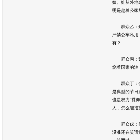
姨、娃从外地
明是趁着公家
群众乙：这些
严禁公车私用
有？
群众丙：警
烧着国家的油
群众丁：公
是典型的节日
也是权力“裸
人，怎么能指
群众戊：仅
没准还在笑话