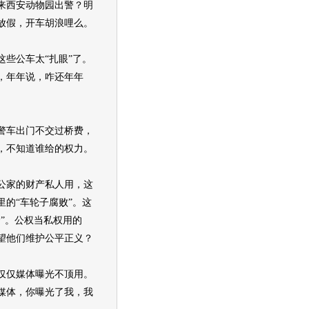
来西安动物园出警？明
放假，开车胡浪哩么。
公车太“扎眼”了。
，年年说，咋还年年
车出门不交过桥费，
，不知道谁给的权力。
家的财产私人用，这
里的“车轮子腐败”。这
奔”。公权当私权用的
望他们维护公平正义？
仅媒体曝光不顶用。
媒体，你曝光了我，我