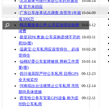
·
北京新尾号限行未提公车封存遭质
10-04-14
疑 官方未回应
·
广东公车改革试点调查:东莞市1年就
10-04-09
省3000万
·
韩志鹏发表心声:公车应加倍征收拥
10-03-12
堵费
·
新皇冠PK奥迪:公车采购是绕不开的
10-03-11
死结(图)
·
温家宝:公车私用应该管得住、必须
10-02-28
管得住
·
仙桃纪委公车套牌被抓 辨称工作需
10-01-14
要(图)
·
四川省高院严控公车私用 启用GPS
09-12-23
全天候监控
·
河南拟出台法规禁止公车私用 市民
09-12-14
期待具体措施
·
西安给公务车安装GPS设备 称为监
09-12-11
控防公车私用