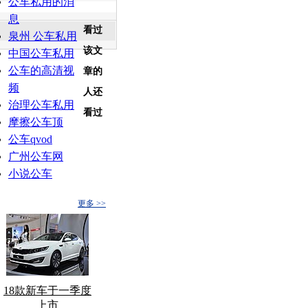
公车私用的消
息
看过
泉州 公车私用
该文
中国公车私用
公车的高清视
章的
频
人还
治理公车私用
看过
摩擦公车顶
公车qvod
广州公车网
小说公车
更多 >>
18款新车于一季度
上市