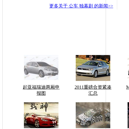
更多关于
公车 独幕剧
的新闻>>
起亚福瑞迪两厢申
2011重磅合资紧凑
报图
汇总