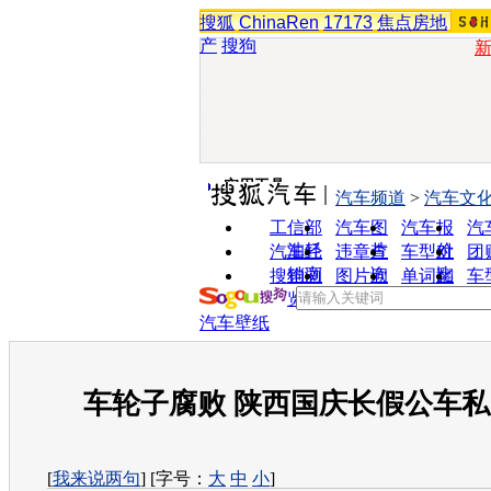
搜狐
ChinaRen
17173
焦点房地
产
搜狗
实用工具
汽车频道
>
汽车文
工信部
汽车图
汽车报
汽
油耗
片
价
汽车经
违章查
车型对
团
销商
询
比
搜狗浏
图片欣
单词翻
车
览器
赏
译
汽车壁纸
车轮子腐败 陕西国庆长假公车
[
我来说两句
] [字号：
大
中
小
]