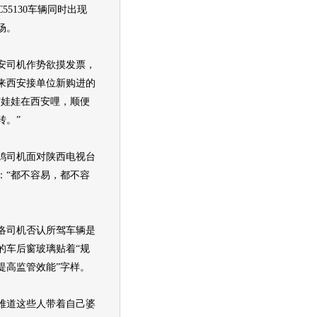
55130车辆同时出现
场。
司机作势欲摸发票，
来西安接单位新购进的
“娃娃在西安哩，顺便
转。”
司机面对陕西电视台
：“都不容易，都不容
司机否认所驾车辆是
的车后窗玻璃贴着“规
提高监管效能”字样。
道这些人带着自己婆