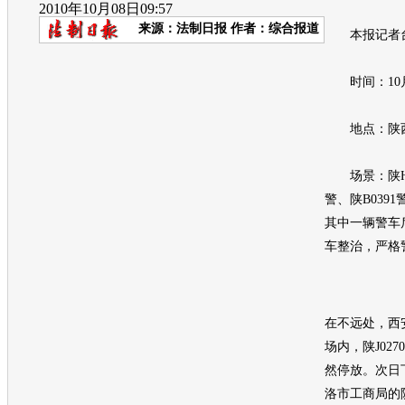
2010年10月08日09:57
来源：
法制日报
作者：综合报道
本报记者
时间：10月
地点：陕西
场景：陕H06
警、陕B039
其中一辆警车
车整治，严格
在不远处，西
场内，陕J027
然停放。次日下
洛市工商局的陕