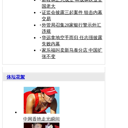
国老大
证监会披露三起案件 狙击内幕
交易
外管局召集28家银行警示外汇
违规
华远拿地空手而归 任志强披露
失败内幕
家乐福叫卖新马泰分店 中国扩
张不变
体坛花絮
中网香艳走光瞬间