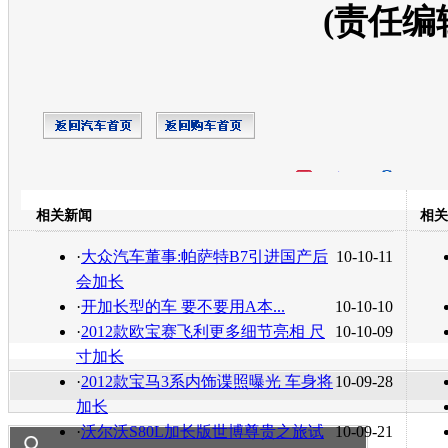
(责任编
开心网
人人网
豆瓣
相关新闻
相关
转发至：
·
大众汽车董事:帕萨特B7引进国产后
10-10-11
会加长
·
开加长型的车 要不要用A本...
10-10-10
·
2012款欧宝赛飞利更多细节亮相 尺
10-10-09
寸加长
·
2012款宝马3系内饰谍照曝光 车身将
10-09-28
加长
·
沃尔沃S80L加长版世博尊贵之旅试
10-09-21