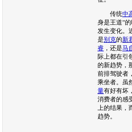
传统
中
身是王道”
发生变化。
是
别克
的
新
睿
，还是
马
际上都在引
的新趋势，
前排驾驶者
乘坐者。虽
量
有好有坏
消费者的感
上的结果，
趋势。