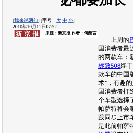
必都要加长
[
我来说两句
] [字号：
大
中
小
]
2010年10月11日07:52
来源：
新京报
作者：何醒言
上周的
国消费者最
的两款车：
标致508
终于
款车的中国
术”，有趣
国消费者打
个车型选择
帕萨特
将会
践同步上市
是此前
帕萨