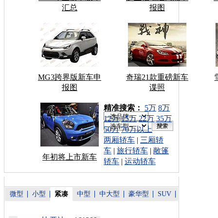
汇总
报图
MG3跨界版新车申
奇瑞21款重磅新车
报图
谍照
车型搜索：
精准搜索：
5万
8万
12万
15万
22万
35万
50万
70万以上
两厢轿车
|
三厢轿
车
|
旅行轿车
|
敞篷
年初将上市新车
轿车
|
运动轿车
微型
小型
紧凑
中型
中大型
豪华型
SUV