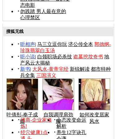
态电影
勿践踏 男人最在意的
心理禁区
搜狐无线
听相声
|
马三立逗你玩
济公传全本
郭德纲-
珍珠翡翠白玉汤
听小说
|
白领职场必杀技
盗墓挖坟奇书
地
产风云大揭秘
新书
|
大风水-黄帝宅经
新锐解读
都市特种
兵全集
三国演义
叶倩彤-奉子成
自我调理肩劲
如何改变居家
禅商-企业家修
心态改变命运
婚
腰
风水
炼!
解析
经穴健康1点
养生12字诀孔
通-头
令谦