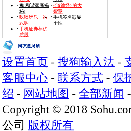
禅-和谐家庭揭
<道德经>的大
秘!
智慧
吃喝玩乐一站
手机签名彰显
式购
个性
手机证券荐优
质股
设置首页
-
搜狗输入法
-
客服中心
-
联系方式
-
保
绍
-
网站地图
-
全部新闻
Copyright
©
2018 Sohu.com
公司
版权所有