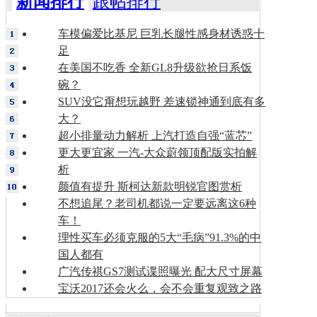
新闻排行
跟帖排行
车模偏爱比基尼 巨乳长腿性感身材诱惑十
足
在美国不吃香 全新GL8升级欲抢日系饭
碗？
SUV没它甭想玩越野 差速锁神通到底有多
大？
超小排量动力解析 上汽打造自强“蓝芯”
更大更宜家 一汽-大众蔚领顶配版实拍解
析
颜值有提升 斯柯达新款明锐官图赏析
不想追尾？老司机都说一定要远离这6种
车！
理性买车必须克服的5大“毛病”91.3%的中
国人都有
广汽传祺GS7测试谍照曝光 配大尺寸屏幕
宝沃2017还会火么，会不会重复观致之路