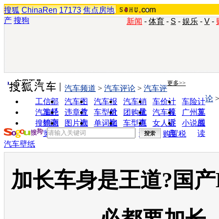
搜狐
ChinaRen
17173
焦点房地
产
搜狗
新闻
-
体育
-
S
-
娱乐
-
V
-
实用工具
更多>>
汽车频道
>
汽车评论
>
汽车评
论
工信部
汽车图
汽车报
汽车销
车价计
车险计
油耗
片
价
量
算
算
汽车经
违章查
车型对
团购优
汽车投
广州车
销商
询
比
惠
诉
展
搜狗浏
图片欣
单词翻
车型查
女人宝
小说阅
览器
赏
译
询
典
读
购置税
汽车壁纸
加长车身是王道?国产