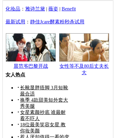
化妆品
：
雅诗兰黛
|
薇姿
|
Benefit
最新试用
：
静佳Jcare酵素粉秒杀试用
晨范爷巴黎开战
女性等不及80后丈夫长
大
女人热点
长靴显胖捂脚 3月短靴
最合适
换季 4款甜美短外套大
秀美腿
女星素颜抄底 谁最耐
看不吓人
18位最美笑容女星 教
你妆美颜
惹人厌却值得一看的变