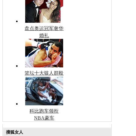
盘点奥运冠军奢华
婚礼
篮坛十大骇人群殴
科比跑车领衔
NBA豪车
搜狐女人