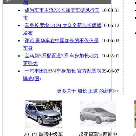
驾
·
成为车市主流?加长加宽车型风行车
10-08-31
市
·
车身长度增12CM 大众全新加长辉腾
10-06-12
发布
·
评论:豪华车在中国加长的不仅仅是
10-06-03
车身
·
宝马新5系配置逼7系 车身加长动力
10-02-01
更强大
·
一汽丰田RAV4车身加长 官方配置表
09-04-07
曝光(图)
更多关于
加长 王道
的新闻>>
2011年重磅中级车
起亚福瑞迪两厢申