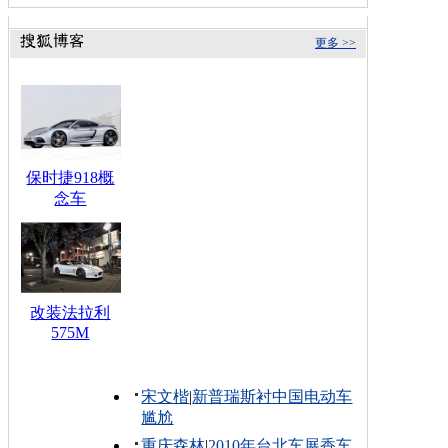
更多 >>
保时捷918概
念车
改装法拉利
575M
宋文楷
|
新普瑞斯衬中国电动车
尴尬
重庆森林
|
2010年台北车展香车