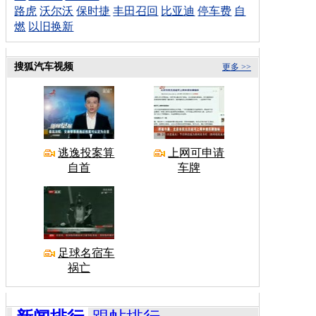
路虎
沃尔沃
保时捷
丰田召回
比亚迪
停车费
自
燃
以旧换新
搜狐汽车视频
更多 >>
逃逸投案算
上网可申请
自首
车牌
足球名宿车
祸亡