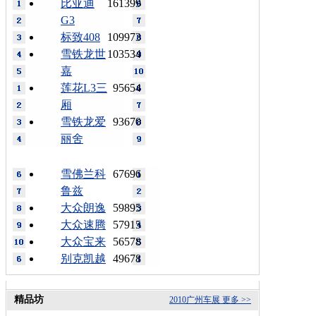
比亚迪
161399
G3
标致408
109973
雪铁龙世
103534
嘉
莲花L3三
95654
厢
雪铁龙爱
93670
丽舍
雪佛兰科
67696
鲁兹
大众朗逸
59895
大众速腾
57915
大众宝来
56578
别克凯越
49678
精品坊
2010广州车展
更多 >>