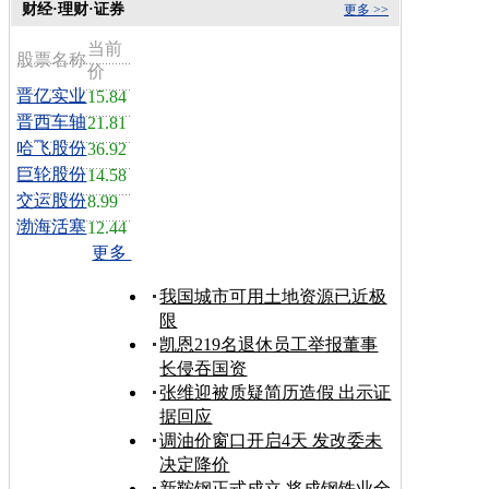
财经·理财·证券
更多 >>
当前
股票名称
价
晋亿实业
15.84
晋西车轴
21.81
哈飞股份
36.92
巨轮股份
14.58
交运股份
8.99
渤海活塞
12.44
更多
我国城市可用土地资源已近极
限
凯恩219名退休员工举报董事
长侵吞国资
张维迎被质疑简历造假 出示证
据回应
调油价窗口开启4天 发改委未
决定降价
新鞍钢正式成立 将成钢铁业全