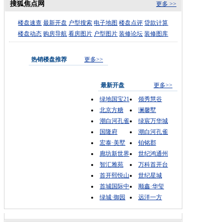
搜狐焦点网
更多 >>
楼盘速查
最新开盘
户型搜索
电子地图
楼盘点评
贷款计算
楼盘动态
购房导航
看房图片
户型图片
装修论坛
装修图库
热销楼盘推荐
更多>>
最新开盘
更多>>
绿地国宝21
领秀慧谷
北京方糖
澜馨墅
潮白河孔雀
绿宸万华城
国隆府
潮白河孔雀
宏泰·美墅
铂铭郡
廊坊新世界
世纪鸿通州
智汇雅苑
万科首开台
首开熙悦山
世纪星城
首城国际中
顺鑫·华玺
绿城·御园
远洋一方