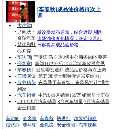
[车春秋]成品油价格再次上
调
大讲堂
|
尹同跃：
发改委发布通知，结合近期国际
奇瑞汽车
市场油价变化情况，决定12月22
梦想和野
日起提高成品油价格…
心并存
车访间
|
于洪江:马自达8切中公商务MPV要害
会客室
|
新闻TOP10 给北京治堵新政提意见
车春秋
|
发改委发通知 成品油价格再次上调
三博演议
|
第五回:博士哪种变速器更给力?
服务精英
|
东风乘用车曹智：东风风神让“满意
到家”
汽车销量
|
中汽协:9月销量155万 销量前十车型
2010年9月汽车销量
8月汽车销量
7月汽车销量
企业销量
车访间
|
会客室
|
车春秋
|
悟透社
|
超级经销商
信访办
|
魂斗轮
|
金狐谍
|
安全检测
|
汽车视频