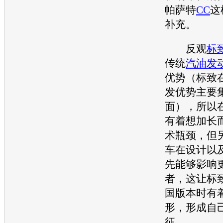
帕萨特
CC
这
补充。
反观
标
传统
汽油
发
优势（
标致
发优势主要
面），所以在
有着想加长
术瓶颈，但
车在设计以
先能够影响
者，这让
标
国版本时有
形，形成自
征。