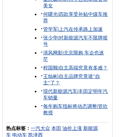
美女
何曙光
|
四款享受补贴中级车推
荐
管学军
|
上汽在传承路上加速
张少华
|
对新能源汽车不限牌摇
号
清风网影
|
北京限购 车企也迷
茫
程国顺
|
自主高端究竟有多难？
王灿彬
|
自主品牌究竟谁"自
主"了？
现代新能源汽车
|
丰田定明年汽
车销量
每年购车指标将动态调整
|
管欣
教授
热点标签：
一汽大众
本田
油价上涨
新能源
车
电动车
凯泽西