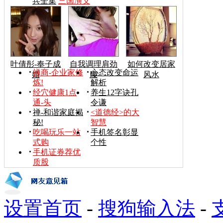
兵全集
三国演义
叶倩彤-奉子成
自我调理肩劲
如何改变居家
禅商-企业家修
心态改变命运
婚
腰
风水
炼!
解析
经穴健康1点
养生12字诀孔
通-头
令谦
禅-和谐家庭揭
<道德经>的大
秘!
智慧
吃喝玩乐一站
手机签名彰显
式购
个性
手机证券荐优
质股
设置首页
-
搜狗输入法
-