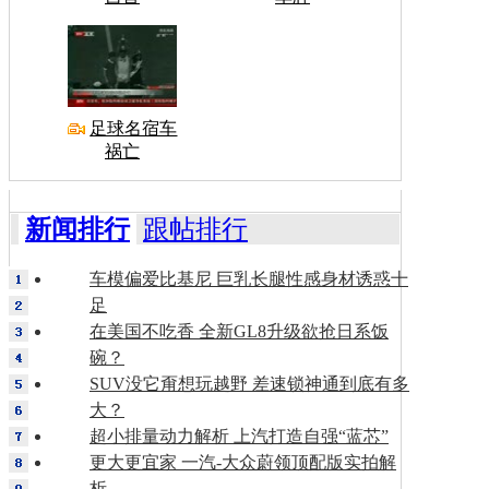
足球名宿车
祸亡
新闻排行
跟帖排行
车模偏爱比基尼 巨乳长腿性感身材诱惑十
足
在美国不吃香 全新GL8升级欲抢日系饭
碗？
SUV没它甭想玩越野 差速锁神通到底有多
大？
超小排量动力解析 上汽打造自强“蓝芯”
更大更宜家 一汽-大众蔚领顶配版实拍解
析