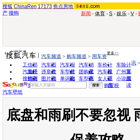
搜狐
ChinaRen
17173
焦点房地
产
搜狗
新闻
-
体育
-
S
-
娱乐
-
V
-
实用工具
更多>>
汽车频道
>
购车频道
>
用车资
讯
工信部
汽车图
汽车报
汽车销
车价计
车险计
油耗
片
价
量
算
算
汽车经
违章查
车型对
团购优
汽车投
广州车
销商
询
比
惠
诉
展
搜狗浏
图片欣
单词翻
车型查
女人宝
小说阅
览器
赏
译
询
典
读
购置税
汽车壁纸
底盘和雨刷不要忽视 