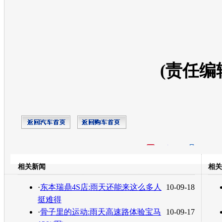
(责任编
开心网
人人网
豆瓣
相关新闻
相关
转发至：
·
东本瑞鼎4S店:雨天还能来这么多人
10-09-18
挺难得
·
骨子里的运动:雨天高速路体验宝马
10-09-17