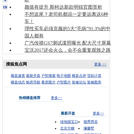
颜值有提升 斯柯达新款明锐官图赏析
不想追尾？老司机都说一定要远离这6种
车！
理性买车必须克服的5大“毛病”91.3%的中
国人都有
广汽传祺GS7测试谍照曝光 配大尺寸屏幕
宝沃2017还会火么，会不会重复观致之路
搜狐焦点网
更多 >>
楼盘速查
最新开盘
户型搜索
电子地图
楼盘点评
贷款计算
楼盘动态
购房导航
看房图片
户型图片
装修论坛
装修图库
热销楼盘推荐
更多>>
最新开盘
更多>>
绿地国宝21
领秀慧谷
北京方糖
澜馨墅