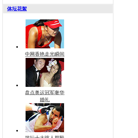
体坛花絮
中网香艳走光瞬间
盘点奥运冠军奢华
婚礼
篮坛十大骇人群殴