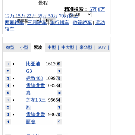
景程
车型搜索：
精准搜索：
5万
8万
12万
15万
22万
35万
50万
70万以上
两厢轿车
|
三厢轿车
|
旅行轿车
|
敞篷轿车
|
运动
轿车
微型
小型
紧凑
中型
中大型
豪华型
SUV
比亚迪
161399
G3
标致408
109973
雪铁龙世
103534
嘉
莲花L3三
95654
厢
雪铁龙爱
93670
丽舍