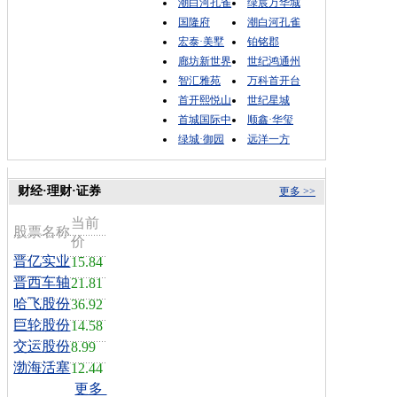
潮白河孔雀
绿宸万华城
国隆府
潮白河孔雀
宏泰·美墅
铂铭郡
廊坊新世界
世纪鸿通州
智汇雅苑
万科首开台
首开熙悦山
世纪星城
首城国际中
顺鑫·华玺
绿城·御园
远洋一方
财经·理财·证券
更多 >>
当前
股票名称
价
晋亿实业
15.84
晋西车轴
21.81
哈飞股份
36.92
巨轮股份
14.58
交运股份
8.99
渤海活塞
12.44
更多