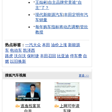
王灿彬
|
自主品牌究竟谁"自
主"了？
现代新能源汽车
|
丰田定明年汽
车销量
每年购车指标将动态调整
|
管欣
教授
热点标签：
一汽大众
本田
油价上涨
新能源
车
电动车
凯泽西
路虎
沃尔沃
保时捷
丰田召回
比亚迪
停车费
自
燃
以旧换新
搜狐汽车视频
更多 >>
逃逸投案算
上网可申请
自首
车牌