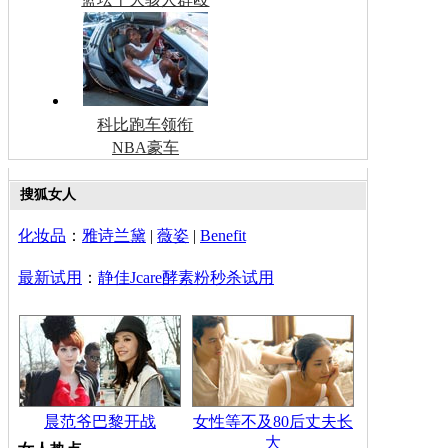
科比跑车领衔
NBA豪车
搜狐女人
化妆品
：
雅诗兰黛
|
薇姿
|
Benefit
最新试用
：
静佳Jcare酵素粉秒杀试用
晨范爷巴黎开战
女性等不及80后丈夫长
大