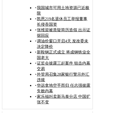
我国城市可用土地资源已近极
限
凯恩219名退休员工举报董事
长侵吞国资
张维迎被质疑简历造假 出示证
据回应
调油价窗口开启4天 发改委未
决定降价
新鞍钢正式成立 将成钢铁业全
国老大
证监会披露三起案件 狙击内幕
交易
外管局召集28家银行警示外汇
违规
华远拿地空手而归 任志强披露
失败内幕
家乐福叫卖新马泰分店 中国扩
张不变