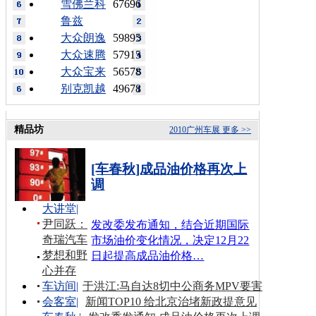
雪佛兰科
67696
鲁兹
大众朗逸
59895
大众速腾
57915
大众宝来
56578
别克凯越
49678
精品坊
2010广州车展
更多 >>
[车春秋]成品油价格再次上
调
大讲堂
|
尹同跃：
发改委发布通知，结合近期国际
奇瑞汽车
市场油价变化情况，决定12月22
梦想和野
日起提高成品油价格…
心并存
车访间
|
于洪江:马自达8切中公商务MPV要害
会客室
|
新闻TOP10 给北京治堵新政提意见