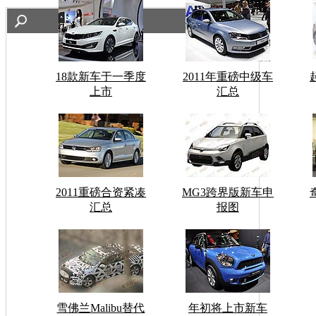
18款新车于一季度
2011年重磅中级车
上市
汇总
2011重磅合资紧凑
MG3跨界版新车申
汇总
报图
雪佛兰Malibu替代
年初将上市新车