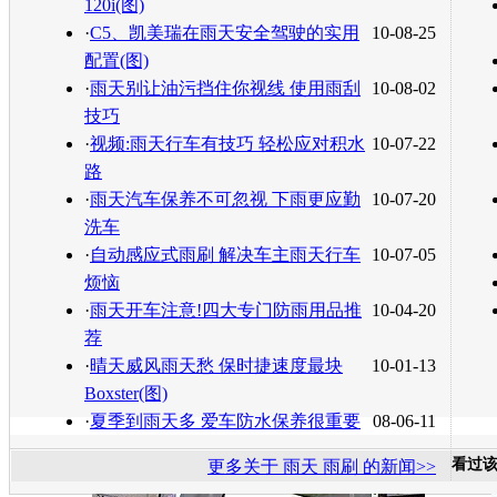
120i(图)
·
C5、凯美瑞在雨天安全驾驶的实用
10-08-25
配置(图)
·
雨天别让油污挡住你视线 使用雨刮
10-08-02
技巧
·
视频:雨天行车有技巧 轻松应对积水
10-07-22
路
·
雨天汽车保养不可忽视 下雨更应勤
10-07-20
洗车
·
自动感应式雨刷 解决车主雨天行车
10-07-05
烦恼
·
雨天开车注意!四大专门防雨用品推
10-04-20
荐
·
晴天威风雨天愁 保时捷速度最块
10-01-13
Boxster(图)
·
夏季到雨天多 爱车防水保养很重要
08-06-11
看过
更多关于
雨天 雨刷
的新闻>>