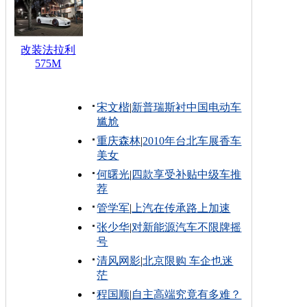
改装法拉利
575M
宋文楷
|
新普瑞斯衬中国电动车
尴尬
重庆森林
|
2010年台北车展香车
美女
何曙光
|
四款享受补贴中级车推
荐
管学军
|
上汽在传承路上加速
张少华
|
对新能源汽车不限牌摇
号
清风网影
|
北京限购 车企也迷
茫
程国顺
|
自主高端究竟有多难？