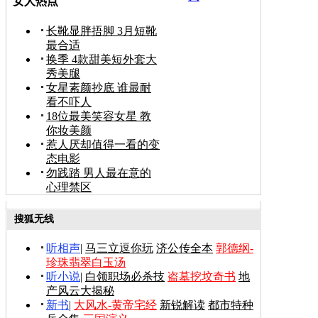
女人热点
长靴显胖捂脚 3月短靴
最合适
换季 4款甜美短外套大
秀美腿
女星素颜抄底 谁最耐
看不吓人
18位最美笑容女星 教
你妆美颜
惹人厌却值得一看的变
态电影
勿践踏 男人最在意的
心理禁区
搜狐无线
听相声
|
马三立逗你玩
济公传全本
郭德纲-
珍珠翡翠白玉汤
听小说
|
白领职场必杀技
盗墓挖坟奇书
地
产风云大揭秘
新书
|
大风水-黄帝宅经
新锐解读
都市特种