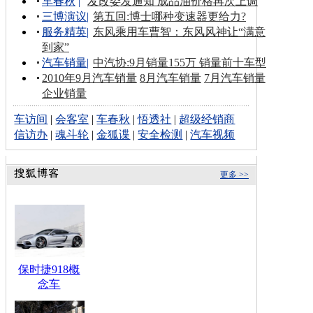
车春秋
|
发改委发通知 成品油价格再次上调
三博演议
|
第五回:博士哪种变速器更给力?
服务精英
|
东风乘用车曹智：东风风神让“满意
到家”
汽车销量
|
中汽协:9月销量155万 销量前十车型
2010年9月汽车销量
8月汽车销量
7月汽车销量
企业销量
车访间
|
会客室
|
车春秋
|
悟透社
|
超级经销商
信访办
|
魂斗轮
|
金狐谍
|
安全检测
|
汽车视频
更多 >>
保时捷918概
念车