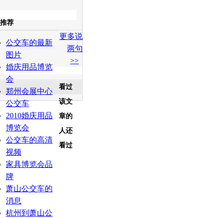
收起
推荐
更多说
白社会
百度i贴吧
公交车的最新
两句
图片
>>
婚庆用品博览
会
看过
郑州会展中心
该文
公交车
2010婚庆用品
章的
博览会
人还
公交车的高清
看过
视频
家具博览会品
牌
萧山公交车的
消息
杭州到萧山公