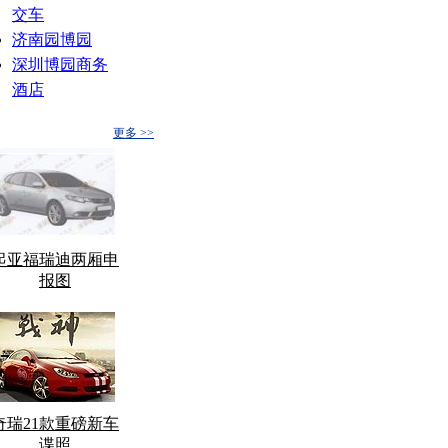
交车
济南园博园
深圳博园商务
酒店
更多 >>
起亚福瑞迪两厢申
报图
奇瑞21款重磅新车
谍照