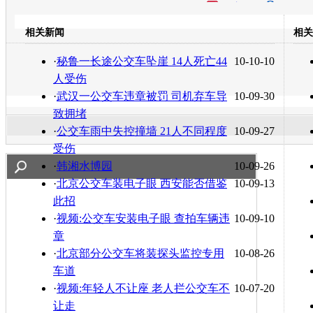
开心网
人人网
豆瓣
相关新闻
相关
转发至：
·
秘鲁一长途公交车坠崖 14人死亡44
10-10-10
人受伤
·
武汉一公交车违章被罚 司机弃车导
10-09-30
致拥堵
·
公交车雨中失控撞墙 21人不同程度
10-09-27
受伤
·
韩湘水博园
10-09-26
·
北京公交车装电子眼 西安能否借鉴
10-09-13
此招
·
视频:公交车安装电子眼 查拍车辆违
10-09-10
章
·
北京部分公交车将装探头监控专用
10-08-26
车道
·
视频:年轻人不让座 老人拦公交车不
10-07-20
让走