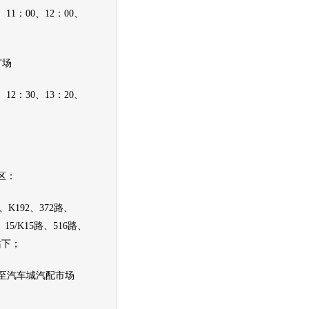
1：00、12：00、
广场
2：30、13：20、
区：
、K192、372路、
、15/K15路、516路、
站下；
路至汽车城汽配市场