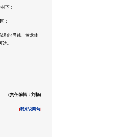
桥村下；
区：
场观光4号线、黄龙体
可达。
(责任编辑：刘畅)
[
我来说两句
]