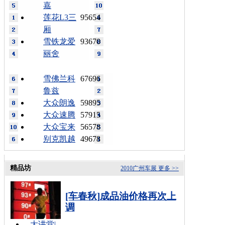
嘉
莲花L3三
95654
厢
雪铁龙爱
93670
丽舍
雪佛兰科
67696
鲁兹
大众朗逸
59895
大众速腾
57915
大众宝来
56578
别克凯越
49678
精品坊
2010广州车展
更多 >>
[车春秋]成品油价格再次上
调
大讲堂
|