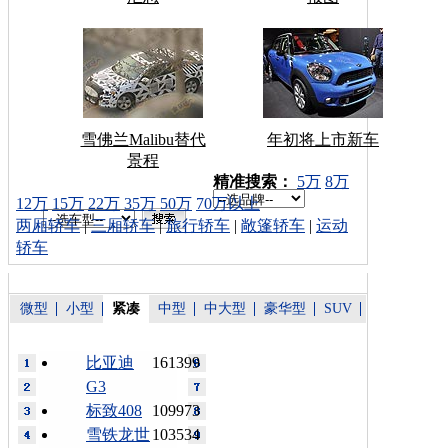
雪佛兰Malibu替代
年初将上市新车
景程
车型搜索：
精准搜索：
5万
8万
12万
15万
22万
35万
50万
70万以上
两厢轿车
|
三厢轿车
|
旅行轿车
|
敞篷轿车
|
运动
轿车
微型
小型
紧凑
中型
中大型
豪华型
SUV
比亚迪
161399
G3
标致408
109973
雪铁龙世
103534