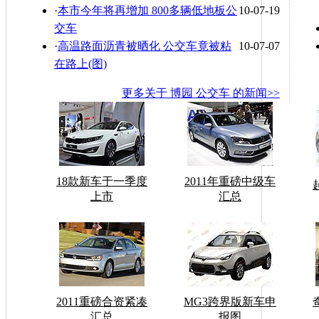
·
本市今年将再增加 800多辆低地板公
10-07-19
交车
·
高温路面沥青被晒化 公交车竟被粘
10-07-07
在路上(图)
更多关于
博园 公交车
的新闻>>
18款新车于一季度
2011年重磅中级车
上市
汇总
2011重磅合资紧凑
MG3跨界版新车申
汇总
报图