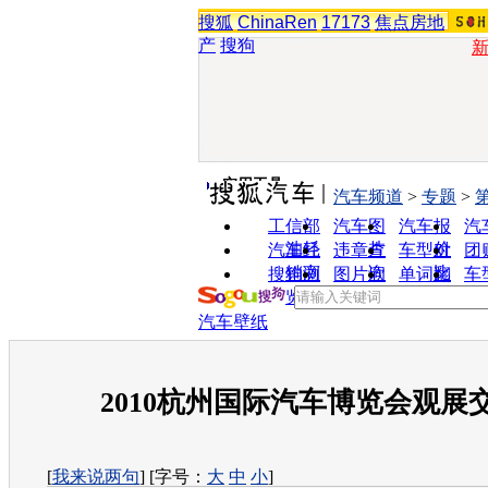
搜狐
ChinaRen
17173
焦点房地
产
搜狗
实用工具
汽车频道
>
专题
>
工信部
汽车图
汽车报
汽
油耗
片
价
汽车经
违章查
车型对
团
销商
询
比
搜狗浏
图片欣
单词翻
车
览器
赏
译
汽车壁纸
2010杭州国际汽车博览会观展
[
我来说两句
] [字号：
大
中
小
]