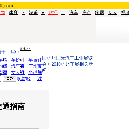
新闻
-
体育
-
S
-
娱乐
-
V
-
财经
-
IT
-
汽车
-
房产
-
家居
-
女人
-
视
更多>>
第十一届中
国杭州国际汽车工业展览
车销
车价计
车险计
会
>
2010杭州车展相关新
量
算
算
购优
汽车投
广州车
闻
惠
诉
展
型查
女人宝
小说阅
询
典
读
购置税
交通指南