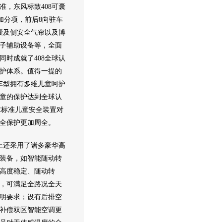
准，东风标致408可囊
有加分项，前后8向驻车
囊及侧安全气帘以及博
子辅助设备等，全面
同时成就了408全球认
护体系。值得一提的
列车型拥有多维儿童呵护
童的保护达到全球认
全球标准儿童安全装置对
全保护更加周全。
上还采用了诸多豪华高
装备，如智能随动转
高度稳定、随动转
，可满足全路况全天
明要求；设有后排空
补偿双区智能空调更