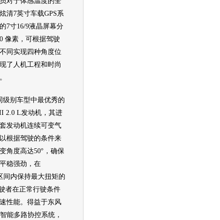
员对于体感温度的全
炫清7英寸车载GPS系
7寸16/9液晶屏幕分
480 像素，可根据驾驶
不同实现四种角度位
现了人机工程和时尚
。
同级别车型中最优秀的
I 2.0 L发动机，其进
套发动机连续可变气
以根据驾驶的条件来
变角度高达50°，确保
平稳强劲，在
0转的区间内保持最大扭矩的
驾驶者在正常行驶条件
速性能。得益于东风
S智能多路协控系统，