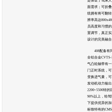
是保证了驾乘人
面需求；可折叠
统拥有将可翻转的
辨率高达800x
员高度和习惯的
置调节，真正实
设计的完美融合
408配备有
全铝合金CVTS-I
气凸轮轴带有一
门正时系统，可
变换进气量，可
发动机动力输出
2200~550
90%以上，给
下提供优异的加
标致特有的CM