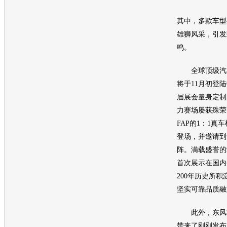
其中，多款车型
雄狮风采，引发
鸣。
全球顶级汽车
将于11月初登
届展会量身定制
力赛场屡获殊荣的
FAP的1：1真
登场，并邀请到
阵。满载盛誉的90
首次展示在国内
200年历史所
坚实可靠品质融
此外，东风标
带来了刚刚发布的