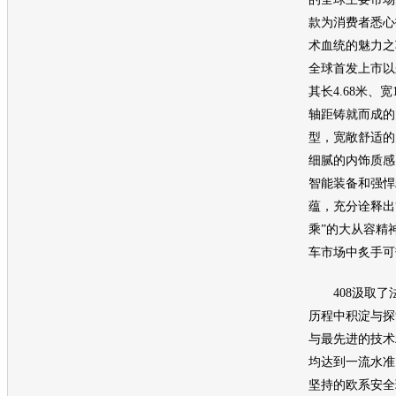
款为消费者悉心
术血统的魅力之
全球首发上市以
其长4.68米、宽1
轴距铸就而成的
型，宽敞舒适的
细腻的内饰质感
智能装备和强悍
蕴，充分诠释出
乘”的大从容精
车市场中炙手可
408汲取了法
历程中积淀与探
与最先进的技术
均达到一流水准
坚持的欧系安全理