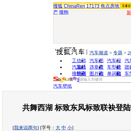
搜狐
ChinaRen
17173
焦点房地
产
搜狗
实用工具
汽车频道
>
专题
>
2
工信部
汽车图
汽车报
汽
油耗
片
价
汽车经
违章查
车型对
团
销商
询
比
搜狗浏
图片欣
单词翻
车
览器
赏
译
汽车壁纸
共舞西湖 标致东风标致联袂登
[
我来说两句
] [字号：
大
中
小
]