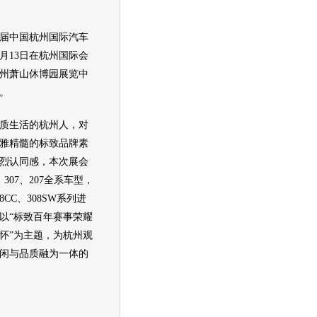
届中国杭州国际汽车
0月13日在杭州国际会
州萧山休博园展览中
。
生活的杭州人，对
雅精髓的标致品牌素
烈认同感，本次展会
307、207全系车型，
8CC、308SW系列进
以“标致百年赛事荣耀
怀”为主题，为杭州观
闲与品质融为一体的