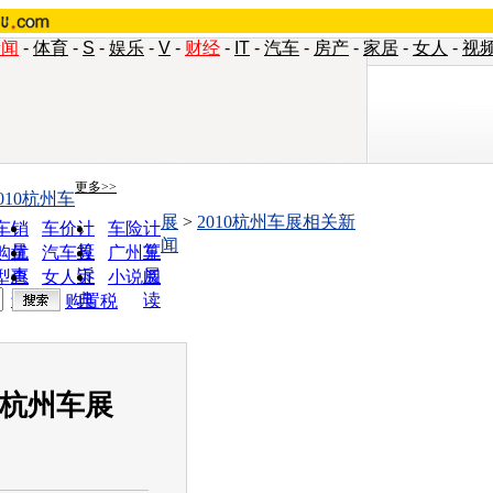
新闻
-
体育
-
S
-
娱乐
-
V
-
财经
-
IT
-
汽车
-
房产
-
家居
-
女人
-
视
更多>>
010杭州车
展
>
2010杭州车展相关新
车销
车价计
车险计
闻
量
算
算
购优
汽车投
广州车
惠
诉
展
型查
女人宝
小说阅
询
典
读
购置税
陆杭州车展