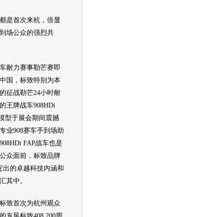
都是首次来杭，倍显
到场公众的强烈共
耐力赛事勒芒赛即
陆中国，标致特别为本
的征战勒芒24小时耐
王牌战车908HDi
车模型于展会期间震撼
专业908赛车手到场助
8HDi FAP战车也是
公众面前，标致品牌
积淀出的卓越科技内涵和
汇其中。
致首次为杭州观众
东风标致408 200周