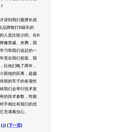
？
讲到我们最擅长就
主品牌敢打
B级车
的
的人是比较少的。在
B
牌像
荣威
、奔腾，我
学习和我们追赶的一
毕竟在我们前面，我
，比他们晚了两年，
小跟他的距离，超越
传祺
的车子的各项性
候我们会举行技术发
有的技术参数，性能
对手相比有我们的优
它充满着信心。
 [
3
] [
下一页
]