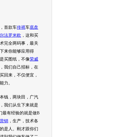
，首款车
传祺
车
底盘
尔法罗米欧
，这和买
术完全两码事，最关
下来你能够应用得
是买图纸，不像
荣威
，我们自己招标，在
买回来，不仅便宜，
能力。
钱，两块田，广汽
，我们从生下来就是
们最有经验的就是做
B
营销
，生产，技术各
的是人。刚才跟你们
讲到我们做车做了二