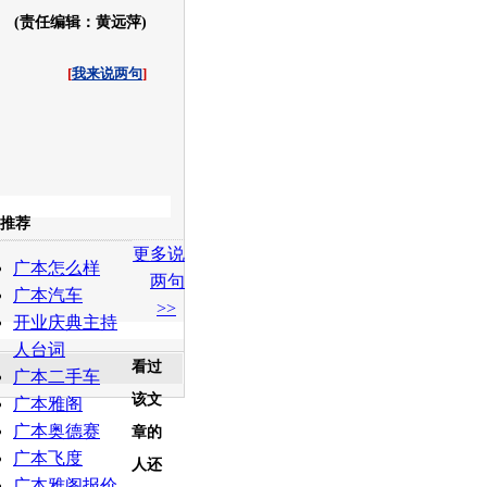
(责任编辑：黄远萍)
[
我来说两句
]
收起
推荐
更多说
白社会
百度i贴吧
广本怎么样
两句
广本汽车
>>
开业庆典主持
人台词
看过
广本二手车
该文
广本雅阁
广本奥德赛
章的
广本飞度
人还
广本雅阁报价