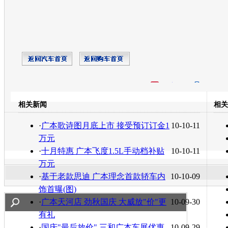
开心网
人人网
豆瓣
相关新闻
相关
转发至：
·
广本歌诗图月底上市 接受预订订金1
10-10-11
万元
·
十月特惠 广本飞度1.5L手动档补贴
10-10-11
万元
·
基于老款思迪 广本理念首款轿车内
10-10-09
饰首曝(图)
·
广本天河店 劲秋国庆 大威放"价"更
10-09-30
有礼
·
国庆"最后放价" 三和广本车展优惠
10-09-29