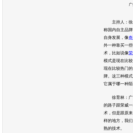
广
主持人：徐总
称国内自主品牌
自身发展，像
奇
外一种靠买一些
术，比如说像
荣
模式是现在比较
现在比较热门的
牌。这三种模式
它属于哪一种陌
徐育林：广汽
的路子跟
荣威
一
术，但是跟原来
样的地方，我们
熟的技术。