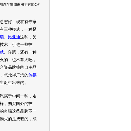
州汽车集团乘用车有限公司 总经理助理、销售部部长 徐育林
您好，现在有专家
有三种模式，一种是
瑞
、
比亚迪
这种，另
技术，引进一些技
威
、奔腾，还有一种
火的，也不算火吧，
合资品牌搞的自主品
，您觉得广汽的
传祺
生诞生出来的。
属于中间一种，走
样，购买国外的技
的
奇瑞
这些品牌不一
购买的是成套的，成