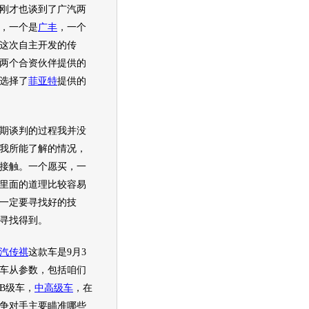
才也谈到了广汽两
，一个是
广丰
，一个
这次自主开发的
传
两个合资伙伴提供的
选择了
菲亚特
提供的
谈判的过程我并没
我所能了解的情况，
接触。一个愿买，一
里面的道理比较容易
一定要寻找好的技
寻找得到。
汽传祺
这款车是9月3
车从参数，包括咱们
B级车
，
中高级车
，在
争对手主要瞄准哪些