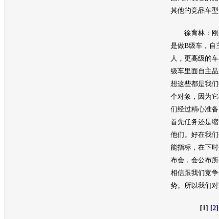
其他的竞品车型
徐育林：刚才
是做
B级车
，自
人，更高级的车
级车
里面自主品
想这些都是我们
个对象，因为它
们经过精心准备
首先任务还是缩
他们。好在我们
能指标，在下时
布会，会公布所
相信跟我们竞争
势。所以我们对
[1] [
2
]