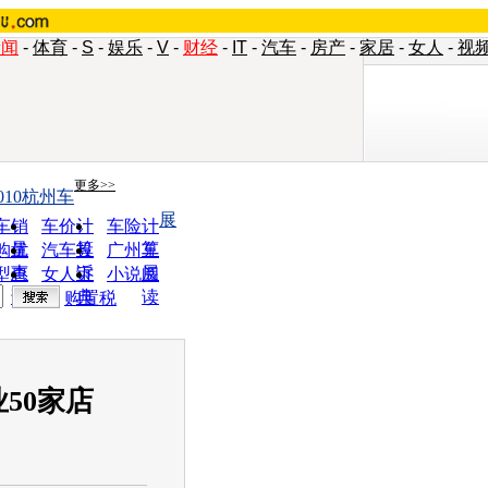
新闻
-
体育
-
S
-
娱乐
-
V
-
财经
-
IT
-
汽车
-
房产
-
家居
-
女人
-
视
更多>>
010杭州车
展
车销
车价计
车险计
量
算
算
购优
汽车投
广州车
惠
诉
展
型查
女人宝
小说阅
询
典
读
购置税
50家店