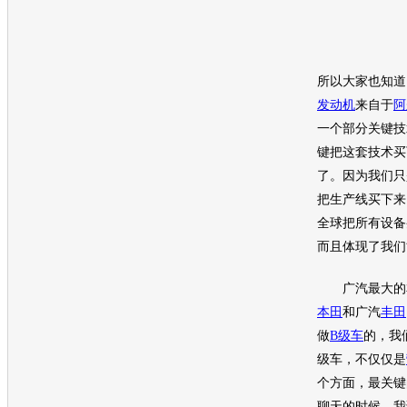
所以大家也知道
发动机
来自于
阿
一个部分关键技
键把这套技术买
了。因为我们只
把生产线买下来
全球把所有设备
而且体现了我们
广汽最大的本
本田
和广汽
丰田
做
B级车
的，我
级车
，不仅仅是
个方面，最关键
聊天的时候，我