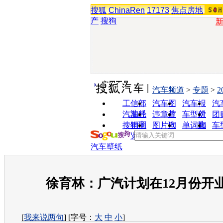
搜狐
ChinaRen
17173
焦点房地
产
搜狗
实用工具
汽车频道
>
专题
>
2
工信部
汽车图
汽车报
汽
油耗
片
价
汽车经
违章查
车型对
团
销商
询
比
搜狗浏
图片欣
单词翻
车
览器
赏
译
汽车壁纸
徐育林：广汽计划在12月份开业
[
我来说两句
] [字号：
大
中
小
]