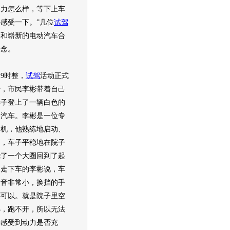
动力怎么样，等下上车
感受一下。”几位
试驾
还和崭新的电动汽车合
留念。
时整，
试驾
活动正式
始，市民李彬带着自己
妻子登上了一辆白色的
动汽车。李彬是一位专
司机，他熟练地启动、
挡，车子平稳地在院子
绕了一个大圈回到了起
。走下车的李彬说，车
噪音非常小，换挡的手
还可以。就是院子里空
小，跑不开，所以无法
确感受到动力是否充