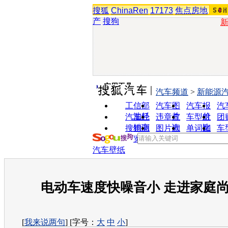
搜狐
ChinaRen
17173
焦点房地
产
搜狗
实用工具
汽车频道
>
新能源
工信部
汽车图
汽车报
汽
油耗
片
价
汽车经
违章查
车型对
团
销商
询
比
搜狗浏
图片欣
单词翻
车
览器
赏
译
汽车壁纸
电动车速度快噪音小 走进家庭尚
[
我来说两句
] [字号：
大
中
小
]