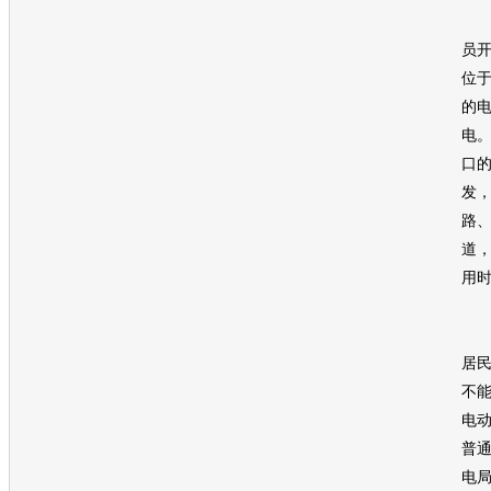
随
员开
位
的
电
口
发
路
道
用时
记
居
不
电
普
电