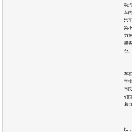
动
车
汽
染
力
望
台
当
车
字
市
们
着
以，