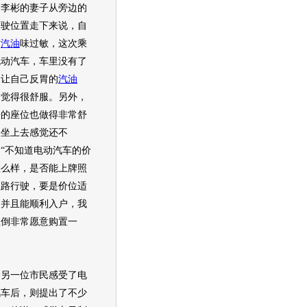
。李彬的妻子从旁边的
驾驶位置走下来说，自
对
汽油
味过敏，这次乘
电动汽车，车里没有了
常让自己反胃的
汽油
，觉得很舒服。另外，
子的座位也做得非常舒
，坐上去感觉还不
“不知道电动汽车的价
怎么样，是否能上牌照
上路行驶，要是价位适
，并且能顺利入户，我
里倒非常愿意购置一
。
一位市民感受了电
汽车后，则提出了不少