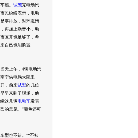
汽车瘾。
试驾
完电动汽
的市民纷纷表示，电动
车是零排放，对环境污
小，再加上噪音小，动
在市区开也足够了，希
将来自己也能购置一
。
天上午，4辆电动汽
在南宁供电局大院里一
排开，前来
试驾
的几位
民早早来到了现场，他
围绕这几辆
电动车
发表
自己的意见。
“颜色还可
车型也不错。”“不知