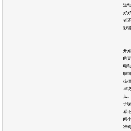
道
好好
者
影
9
开
的
电
职
挂
里
点
子
感
间
准