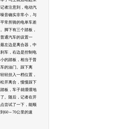
。记者注意到，电动汽
的噪音确实非常小，与
们平常所骑的电单车差
多。脚下有三个踏板，
与普通汽车的设置一
，最左边是离合器，中
是刹车，右边是控制电
大小的踏板，相当于普
汽车的油门。踩下离
，轻轻挂入一档位置，
后松开离合，慢慢踩下
力踏板，车子就缓缓地
动了。随后，记者在开
地点尝试了一下，能顺
到60～70公里的速
。