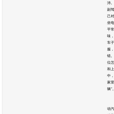
沛
副
己
坐
平
味
车
服
错。
位
和
中
家
辆”
另
动