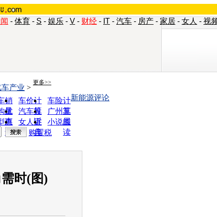
新闻
-
体育
-
S
-
娱乐
-
V
-
财经
-
IT
-
汽车
-
房产
-
家居
-
女人
-
视
更多>>
汽车产业
>
新能源评论
车销
车价计
车险计
量
算
算
购优
汽车投
广州车
惠
诉
展
型查
女人宝
小说阅
询
典
读
购置税
需时(图)