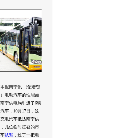
报南宁讯 （记者贺
东）电动汽车的性能如
南宁供电局引进了6辆
汽车，10月17日，这
辆充电汽车抵达南宁供
局，几位临时征召的市
上车
试驾
，过了一把电