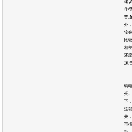
建
作
普
外
较
比
相
还
加
随
辆
受
下
这
关
再
动