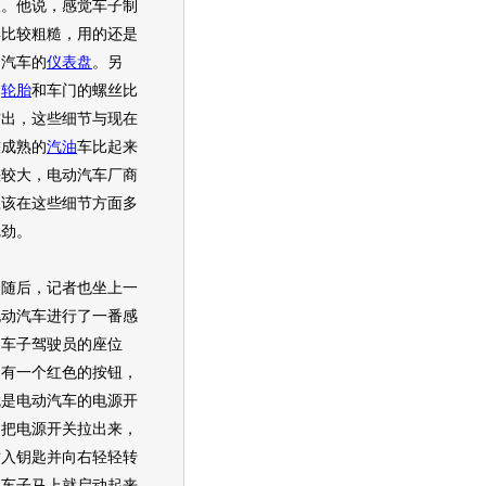
议。他说，感觉车子制
得比较粗糙，用的还是
通汽车的
仪表盘
。另
，
轮胎
和车门的螺丝比
突出，这些细节与现在
较成熟的
汽油
车比起来
差较大，电动汽车厂商
应该在这些细节方面多
把劲。
后，记者也坐上一
电动汽车进行了一番感
。车子驾驶员的座位
，有一个红色的按钮，
就是电动汽车的电源开
，把电源开关拉出来，
插入钥匙并向右轻轻转
，车子马上就启动起来