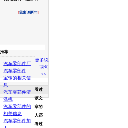
[
我来说两句
]
收起
推荐
更多说
白社会
百度i贴吧
汽车零部件厂
两句
汽车零部件
>>
宝钢的相关信
息
看过
汽车零部件清
该文
洗机
汽车零部件的
章的
相关信息
人还
汽车零部件加
看过
工