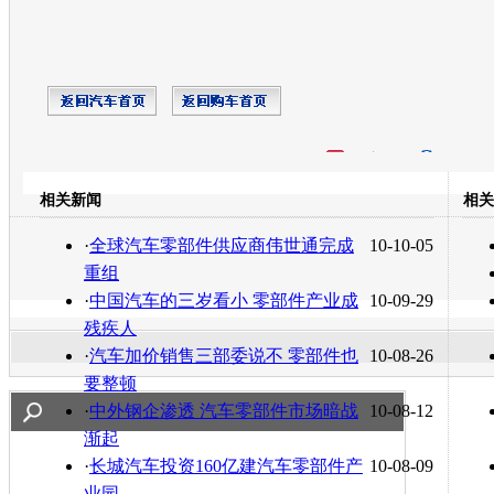
开心网
人人网
豆瓣
相关新闻
相关
转发至：
·
全球汽车零部件供应商伟世通完成
10-10-05
重组
·
中国汽车的三岁看小 零部件产业成
10-09-29
残疾人
·
汽车加价销售三部委说不 零部件也
10-08-26
要整顿
·
中外钢企渗透 汽车零部件市场暗战
10-08-12
渐起
·
长城汽车投资160亿建汽车零部件产
10-08-09
业园