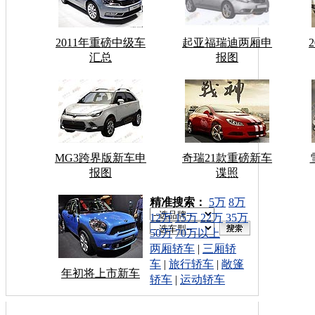
2011年重磅中级车
起亚福瑞迪两厢申
汇总
报图
MG3跨界版新车申
奇瑞21款重磅新车
报图
谍照
车型搜索：
精准搜索：
5万
8万
12万
15万
22万
35万
50万
70万以上
两厢轿车
|
三厢轿
车
|
旅行轿车
|
敞篷
年初将上市新车
轿车
|
运动轿车