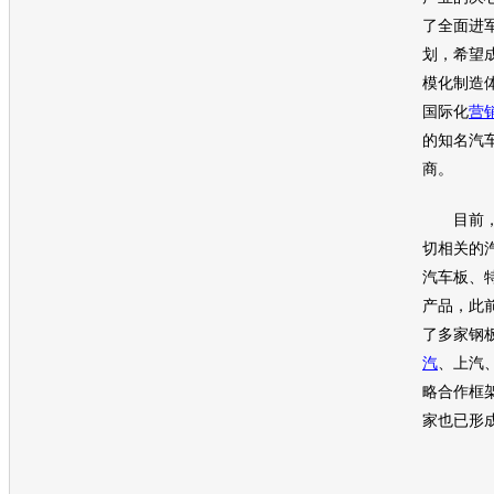
了全面进
划，希望
模化制造
国际化
营
的知名汽
商。
目前，
切相关的
汽车板、
产品，此
了多家钢
汽
、上汽
略合作框
家也已形