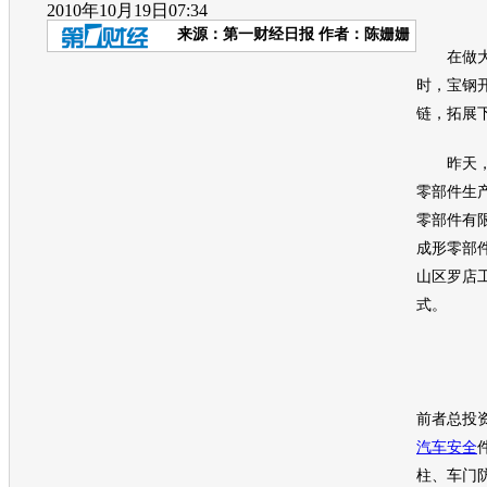
2010年10月19日07:34
来源：
第一财经日报
作者：陈姗姗
在做大
时，宝钢
链，拓展
昨天，
零部件生
零部件有
成形零部
山区罗店
式。
前者总投资
汽车安全
柱、车门