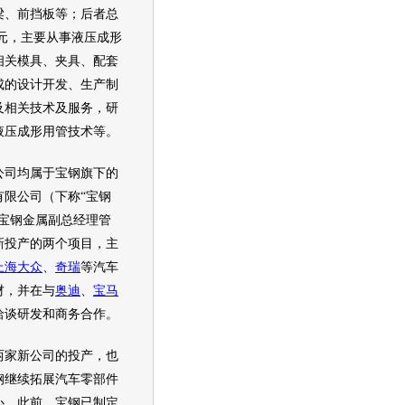
梁、前挡板等；后者总
亿元，主要从事液压成形
相关模具、夹具、配套
成的设计开发、生产制
及相关技术及服务，研
液压成形用管技术等。
司均属于宝钢旗下的
有限公司（下称“宝钢
。宝钢金属副总经理管
新投产的两个项目，主
上海大众
、
奇瑞
等汽车
材，并在与
奥迪
、
宝马
洽谈研发和商务合作。
家新公司的投产，也
钢继续拓展汽车零部件
心。此前，宝钢已制定