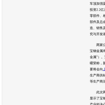
车顶加强
投资2.2
零部件、
部件及总
造、销售
究与开发
两家公
宝钢金属
金属”）
曙荣称，
要将会向
生产商供
等生产商
此次两
显示了宝
产业的决