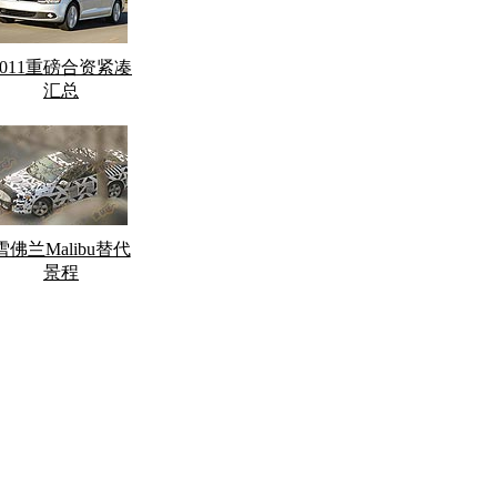
2011重磅合资紧凑
汇总
雪佛兰Malibu替代
景程