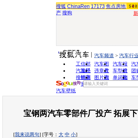
搜狐
ChinaRen
17173
焦点房地
产
搜狗
实用工具
汽车频道
>
汽车行
工信部
汽车图
汽车报
汽
油耗
片
价
汽车经
违章查
车型对
团
销商
询
比
搜狗浏
图片欣
单词翻
车
览器
赏
译
汽车壁纸
宝钢两汽车零部件厂投产 拓展
[
我来说两句
] [字号：
大
中
小
]