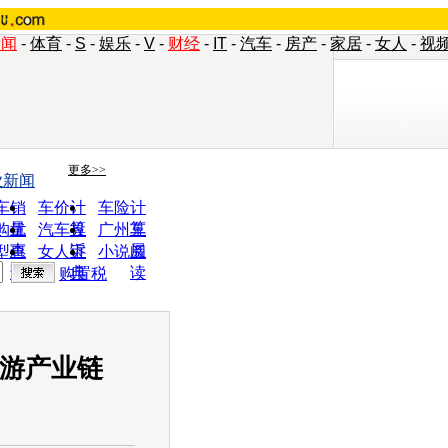
新闻
-
体育
-
S
-
娱乐
-
V
-
财经
-
IT
-
汽车
-
房产
-
家居
-
女人
-
视
更多>>
业新闻
车销
车价计
车险计
量
算
算
购优
汽车投
广州车
惠
诉
展
型查
女人宝
小说阅
询
典
读
购置税
下游产业链