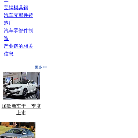
宝钢模具钢
汽车零部件铸
造厂
汽车零部件制
造
产业链的相关
信息
更多 >>
18款新车于一季度
上市