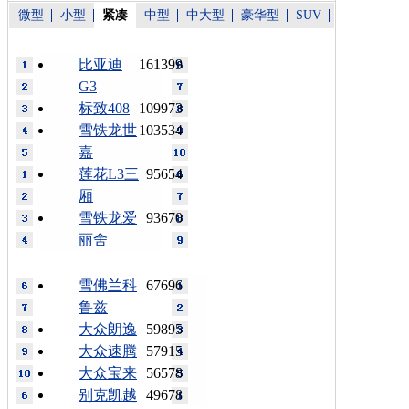
微型
小型
紧凑
中型
中大型
豪华型
SUV
比亚迪
161399
G3
标致408
109973
雪铁龙世
103534
嘉
莲花L3三
95654
厢
雪铁龙爱
93670
丽舍
雪佛兰科
67696
鲁兹
大众朗逸
59895
大众速腾
57915
大众宝来
56578
别克凯越
49678