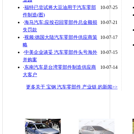
·
福特已尝试将大豆油用于汽车零部
10-07-25
件制造(图)
·
海马汽车:应按召回零部件总金额损
10-07-21
失罚款
·
视频:德国大陆汽车零部件供应商策
10-07-17
略
·
中美企业谈妥 汽车零部件头号海外
10-07-15
并购案
·
东南汽车是台湾零部件制造供应商
10-07-14
大客户
更多关于
宝钢 汽车零部件 产业链
的新闻>>