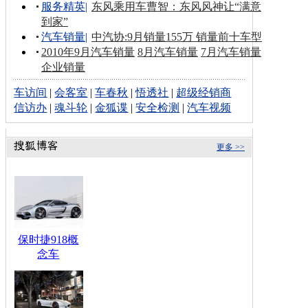
服务精英
|
东风乘用车曹智：东风风神让“满意
到家”
汽车销量
|
中汽协:9月销量155万 销量前十车型
2010年9月汽车销量
8月汽车销量
7月汽车销量
企业销量
车访间
|
会客室
|
车春秋
|
悟透社
|
超级经销商
信访办
|
魂斗轮
|
金狐谍
|
安全检测
|
汽车视频
更多 >>
保时捷918概
念车