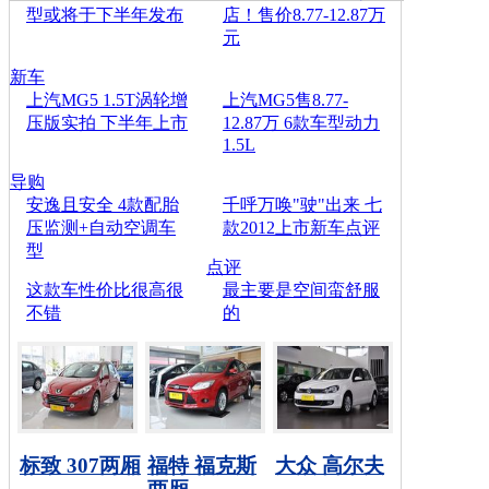
型或将于下半年发布
店！售价8.77-12.87万
元
新车
上汽MG5 1.5T涡轮增
上汽MG5售8.77-
压版实拍 下半年上市
12.87万 6款车型动力
1.5L
导购
安逸且安全 4款配胎
千呼万唤"驶"出来 七
压监测+自动空调车
款2012上市新车点评
型
点评
这款车性价比很高很
最主要是空间蛮舒服
不错
的
标致 307两厢
福特 福克斯
大众 高尔夫