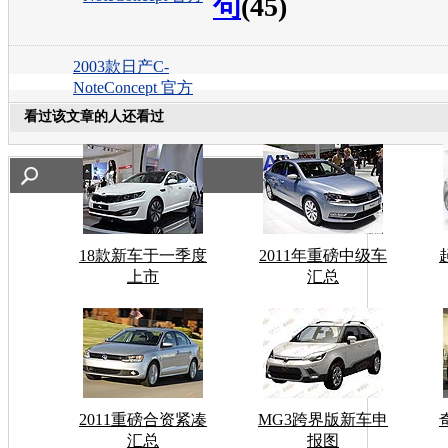
句
(45)
2003款日产C-
NoteConcept 官方
看过该文章的人还看过
18款新车于一季度
2011年重磅中级车
上市
汇总
2011重磅合资紧凑
MG3跨界版新车申
汇总
报图