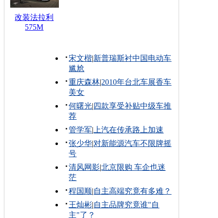
改装法拉利
575M
宋文楷
|
新普瑞斯衬中国电动车
尴尬
重庆森林
|
2010年台北车展香车
美女
何曙光
|
四款享受补贴中级车推
荐
管学军
|
上汽在传承路上加速
张少华
|
对新能源汽车不限牌摇
号
清风网影
|
北京限购 车企也迷
茫
程国顺
|
自主高端究竟有多难？
王灿彬
|
自主品牌究竟谁"自
主"了？