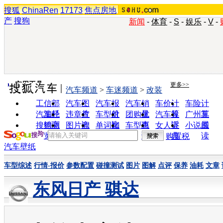
搜狐
ChinaRen
17173
焦点房地
产
搜狗
新闻
-
体育
-
S
-
娱乐
-
V
-
实用工具
更多>>
汽车频道
>
车迷频道
>
改装
工信部
汽车图
汽车报
汽车销
车价计
车险计
油耗
片
价
量
算
算
汽车经
违章查
车型对
团购优
汽车投
广州车
销商
询
比
惠
诉
展
搜狗浏
图片欣
单词翻
车型查
女人宝
小说阅
览器
赏
译
询
典
读
购置税
汽车壁纸
车型综述
行情-报价
参数配置
碰撞测试
图片
图解
点评
保养
油耗
文章
东风日产 骐达