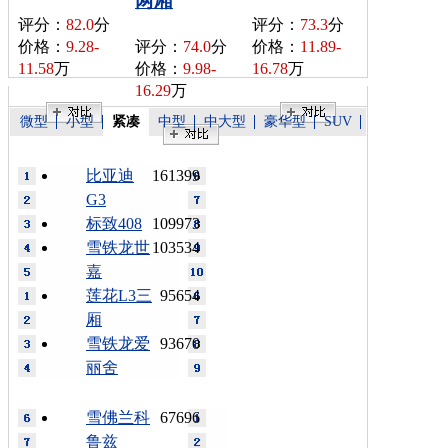
两厢
评分：
82.0
分
评分：
73.3
分
价格：
9.28-
评分：
74.0
分
价格：
11.89-
11.58
万
价格：
9.98-
16.78
万
16.29
万
微型
小型
紧凑
中型
中大型
豪华型
SUV
比亚迪
161399
G3
标致408
109973
雪铁龙世
103534
嘉
莲花L3三
95654
厢
雪铁龙爱
93670
丽舍
雪佛兰科
67696
鲁兹