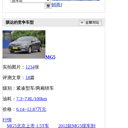
销商
]
骐达的竞争车型
MG5
实拍图片：
1234
张
评测文章：
18
篇
级别：紧凑型车/两厢轿车
油耗：
7.3~7.8L/100km
价格：
6.14~12.87万元
行情
MG5北京上市 1.5T车
2012款MG5现车到