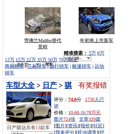
雪佛兰Malibu替代
年初将上市新车
景程
车型搜索：
精准搜索：
5万
8万
12万
15万
22万
35万
50万
70万以上
两厢轿车
|
三厢轿车
|
旅行轿车
|
敞篷轿车
|
运动
轿车
车型大全
>
日产
>
骐
有奖报错
达
评分：
74.0
分
1730
人已
评
价格：
10.68-16.78万元
图片
724
张
文章
329
篇
[
图片
][
资讯
][
报价
][
社区
]
日产骐达共有
13
款车
[
我来评分
][
耗油调查
][
经