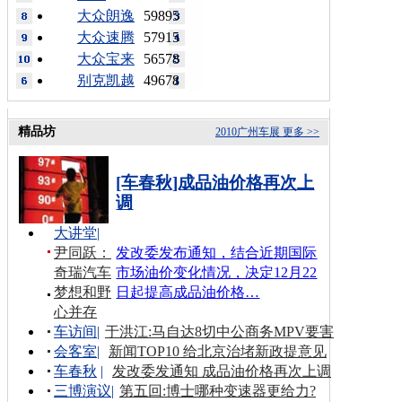
大众朗逸
59895
大众速腾
57915
大众宝来
56578
别克凯越
49678
精品坊
2010广州车展
更多 >>
[车春秋]成品油价格再次上
调
大讲堂
|
尹同跃：
发改委发布通知，结合近期国际
奇瑞汽车
市场油价变化情况，决定12月22
梦想和野
日起提高成品油价格…
心并存
车访间
|
于洪江:马自达8切中公商务MPV要害
会客室
|
新闻TOP10 给北京治堵新政提意见
车春秋
|
发改委发通知 成品油价格再次上调
三博演议
|
第五回:博士哪种变速器更给力?