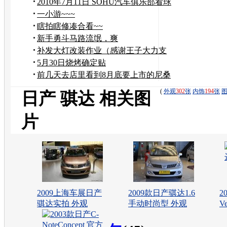
2010年7月11日 SOHU汽车俱乐部看球
活动
一小游~~~
瞎拍瞎修凑合看~~
新手勇斗马路流氓，爽
补发大灯改装作业（感谢王子大力支
持）
5月30日烧烤确定贴
前几天去店里看到8月底要上市的尼桑
新车MARCH
(
外观
302
张
内饰
194
张
日产 骐达 相关图
片
2009上海车展日产
2009款日产骐达1.6
2
骐达实拍 外观
手动时尚型 外观
V