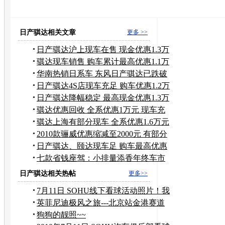
汽车改装
骐达的最新图片
汽车改装用品
涡轮增压
夏利汽车改装
比亚迪改装
汽车改装培训
日产骐达相关文章
更多 >>
日产骐达沪上现车在售 现金优惠1.3万
骐达现车销售 购车累计最高优惠1.1万
元
华南热销日系车 东风日产骐达已跌破
9万
日产骐达4S店现车充足 购车优惠1.2万
元
日产骐达降幅稳定 最高现金优惠1.3万
元
骐达优惠回收 全系优惠1万元 现车充
足
骐达上海有部分现车 全系优惠1.6万元
2010款骊威优惠缩减至2000元 有部分
现车
日产骐达、颐达现车足 购车最高优惠
9千
七款省钱座驾：小排量添香年终车市
盛宴
日产骐达相关热帖
更多>>
7月11日 SOHU线下看球活动照片！我
也开骐达
英菲尼迪极风之旅---北京站金港赛道
狗狗的靓照~~