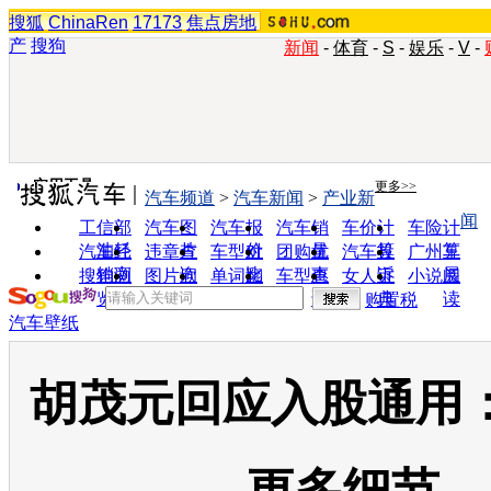
搜狐
ChinaRen
17173
焦点房地
产
搜狗
新闻
-
体育
-
S
-
娱乐
-
V
-
实用工具
更多>>
汽车频道
>
汽车新闻
>
产业新
闻
工信部
汽车图
汽车报
汽车销
车价计
车险计
油耗
片
价
量
算
算
汽车经
违章查
车型对
团购优
汽车投
广州车
销商
询
比
惠
诉
展
搜狗浏
图片欣
单词翻
车型查
女人宝
小说阅
览器
赏
译
询
典
读
购置税
汽车壁纸
胡茂元回应入股通用