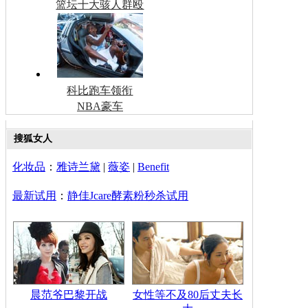
篮坛十大骇人群殴
科比跑车领衔
NBA豪车
搜狐女人
化妆品
：
雅诗兰黛
|
薇姿
|
Benefit
最新试用
：
静佳Jcare酵素粉秒杀试用
晨范爷巴黎开战
女性等不及80后丈夫长