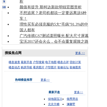
析
颜值有提升 斯柯达新款明锐官图赏析
不想追尾？老司机都说一定要远离这6种
车！
理性买车必须克服的5大“毛病”91.3%的中
国人都有
广汽传祺GS7测试谍照曝光 配大尺寸屏幕
宝沃2017还会火么，会不会重复观致之路
搜狐焦点网
更多 >>
楼盘速查
最新开盘
户型搜索
电子地图
楼盘点评
贷款计算
楼盘动态
购房导航
看房图片
户型图片
装修论坛
装修图库
热销楼盘推荐
更多>>
最新开盘
更多>>
绿地国宝21
领秀慧谷
北京方糖
澜馨墅