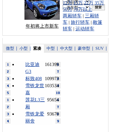
12万
15万
22万
35万
50万
70万以上
两厢轿车
|
三厢轿
车
|
旅行轿车
|
敞篷
年初将上市新车
轿车
|
运动轿车
微型
小型
紧凑
中型
中大型
豪华型
SUV
比亚迪
161399
G3
标致408
109973
雪铁龙世
103534
嘉
莲花L3三
95654
厢
雪铁龙爱
93670
丽舍