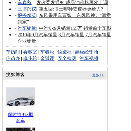
车春秋
|
发改委发通知 成品油价格再次上调
三博演议
|
第五回:博士哪种变速器更给力?
服务精英
|
东风乘用车曹智：东风风神让“满意
到家”
汽车销量
|
中汽协:9月销量155万 销量前十车型
2010年9月汽车销量
8月汽车销量
7月汽车销量
企业销量
车访间
|
会客室
|
车春秋
|
悟透社
|
超级经销商
信访办
|
魂斗轮
|
金狐谍
|
安全检测
|
汽车视频
更多 >>
保时捷918概
念车