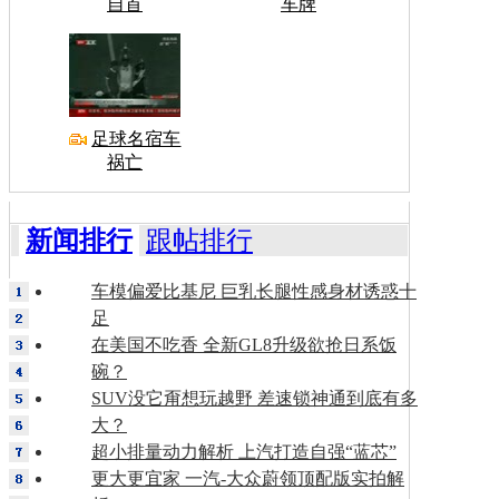
自首
车牌
足球名宿车
祸亡
新闻排行
跟帖排行
车模偏爱比基尼 巨乳长腿性感身材诱惑十
足
在美国不吃香 全新GL8升级欲抢日系饭
碗？
SUV没它甭想玩越野 差速锁神通到底有多
大？
超小排量动力解析 上汽打造自强“蓝芯”
更大更宜家 一汽-大众蔚领顶配版实拍解