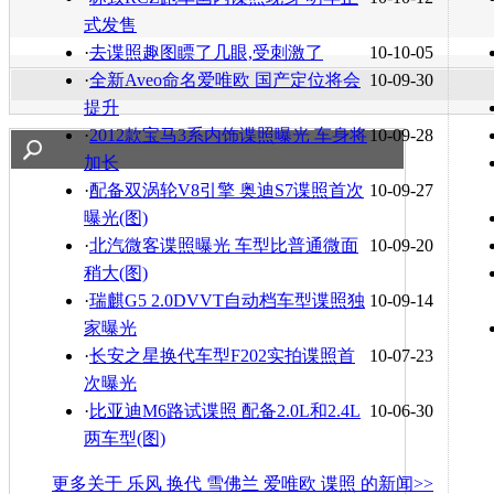
式发售
·
去谍照趣图瞟了几眼,受刺激了
10-10-05
·
全新Aveo命名爱唯欧 国产定位将会
10-09-30
提升
·
2012款宝马3系内饰谍照曝光 车身将
10-09-28
加长
·
配备双涡轮V8引擎 奥迪S7谍照首次
10-09-27
曝光(图)
·
北汽微客谍照曝光 车型比普通微面
10-09-20
稍大(图)
·
瑞麒G5 2.0DVVT自动档车型谍照独
10-09-14
家曝光
·
长安之星换代车型F202实拍谍照首
10-07-23
次曝光
·
比亚迪M6路试谍照 配备2.0L和2.4L
10-06-30
两车型(图)
更多关于
乐风 换代 雪佛兰 爱唯欧 谍照
的新闻>>