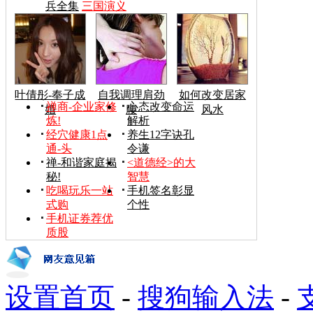
兵全集
三国演义
叶倩彤-奉子成
自我调理肩劲
如何改变居家
禅商-企业家修
心态改变命运
婚
腰
风水
炼!
解析
经穴健康1点
养生12字诀孔
通-头
令谦
禅-和谐家庭揭
<道德经>的大
秘!
智慧
吃喝玩乐一站
手机签名彰显
式购
个性
手机证券荐优
质股
设置首页
-
搜狗输入法
-