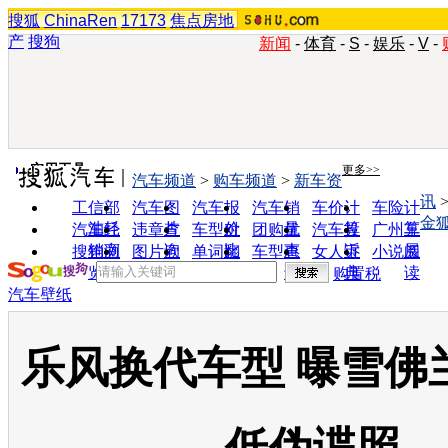
搜狐
ChinaRen
17173
焦点房地
产
搜狗
新闻
-
体育
-
S
-
娱乐
-
V
-
实用工具
更多>>
汽车频道
>
购车频道
>
新车资
讯
工信部
汽车图
汽车报
汽车销
车价计
车险计
金
油耗
片
价
量
算
算
汽车经
违章查
车型对
团购优
汽车投
广州车
销商
询
比
惠
诉
展
搜狗浏
图片欣
单词翻
车型查
女人宝
小说阅
览器
赏
译
询
典
读
购置税
汽车壁纸
乐风换代车型 曝雪佛