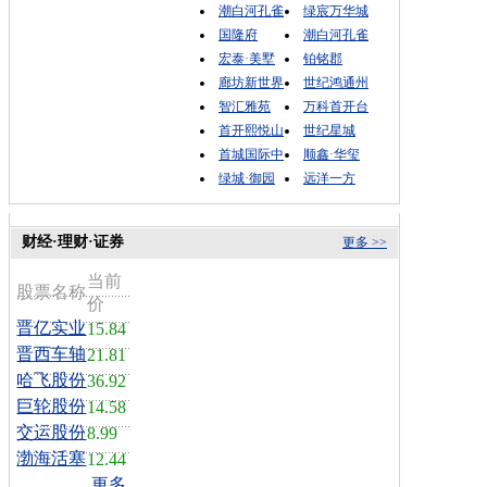
潮白河孔雀
绿宸万华城
国隆府
潮白河孔雀
宏泰·美墅
铂铭郡
廊坊新世界
世纪鸿通州
智汇雅苑
万科首开台
首开熙悦山
世纪星城
首城国际中
顺鑫·华玺
绿城·御园
远洋一方
财经·理财·证券
更多 >>
当前
股票名称
价
晋亿实业
15.84
晋西车轴
21.81
哈飞股份
36.92
巨轮股份
14.58
交运股份
8.99
渤海活塞
12.44
更多