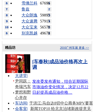
雪佛兰科
67696
鲁兹
大众朗逸
59895
大众速腾
57915
大众宝来
56578
别克凯越
49678
精品坊
2010广州车展
更多 >>
[车春秋]成品油价格再次上
调
大讲堂
|
尹同跃：
发改委发布通知，结合近期国际
奇瑞汽车
市场油价变化情况，决定12月22
梦想和野
日起提高成品油价格…
心并存
车访间
|
于洪江:马自达8切中公商务MPV要害
会客室
|
新闻TOP10 给北京治堵新政提意见