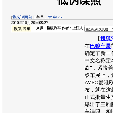
低伪谍照
[
我来说两句
] [字号：
大
中
小
]
2010年10月20日09:27
来源：
搜狐汽车
作者：上江人
【
搜狐
在
巴黎车展
确定了新一代
中文名称定
欧”，紧接
黎车展
上，
AVEO爱唯
布，就在这
正式批量生
爆出了三厢版
车谍照，相