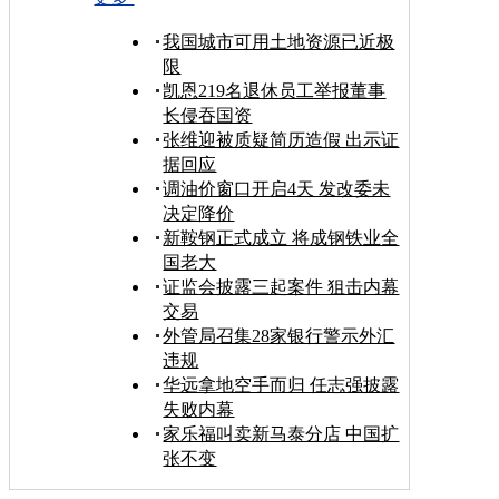
我国城市可用土地资源已近极
限
凯恩219名退休员工举报董事
长侵吞国资
张维迎被质疑简历造假 出示证
据回应
调油价窗口开启4天 发改委未
决定降价
新鞍钢正式成立 将成钢铁业全
国老大
证监会披露三起案件 狙击内幕
交易
外管局召集28家银行警示外汇
违规
华远拿地空手而归 任志强披露
失败内幕
家乐福叫卖新马泰分店 中国扩
张不变