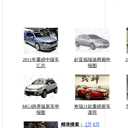
2011年重磅中级车
起亚福瑞迪两厢申
汇总
报图
MG3跨界版新车申
奇瑞21款重磅新车
报图
谍照
车型搜索：
精准搜索：
5万
8万