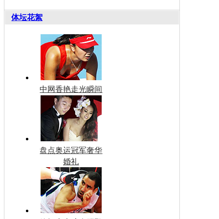
体坛花絮
中网香艳走光瞬间
盘点奥运冠军奢华
婚礼