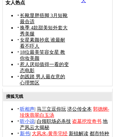
大
女人热点
长靴显胖捂脚 3月短靴
最合适
换季 4款甜美短外套大
秀美腿
女星素颜抄底 谁最耐
看不吓人
18位最美笑容女星 教
你妆美颜
惹人厌却值得一看的变
态电影
勿践踏 男人最在意的
心理禁区
搜狐无线
听相声
|
马三立逗你玩
济公传全本
郭德纲-
珍珠翡翠白玉汤
听小说
|
白领职场必杀技
盗墓挖坟奇书
地
产风云大揭秘
新书
|
大风水-黄帝宅经
新锐解读
都市特种