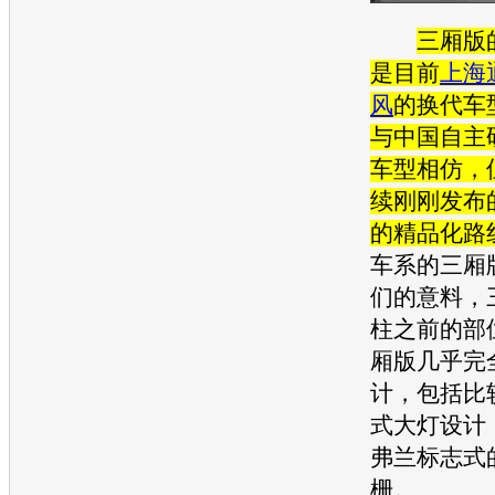
三厢版
是目前
上海
风
的换代车
与中国自主
车型相仿，
续刚刚发布
的精品化路
车系的三厢
们的意料，
柱之前的部
厢版几乎完
计，包括比
式大灯设计
弗兰标志式
栅。