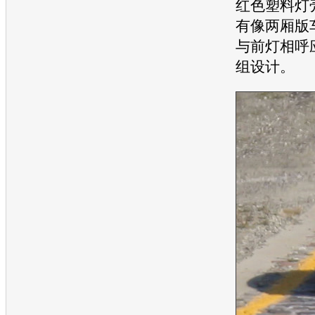
红色塑料灯
有像两厢版
与前灯相呼
组设计。