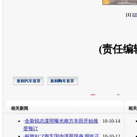
[1] [
2
(责任编
开心网
人人网
豆瓣
相关新闻
相关
转发至：
·
全新锐志谍照曝光南方丰田开始接
10-10-14
受预订
·
标致RCZ跑车国内谍照现身 明年正
10-10-12