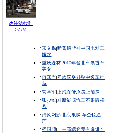
改装法拉利
575M
宋文楷
|
新普瑞斯衬中国电动车
尴尬
重庆森林
|
2010年台北车展香车
美女
何曙光
|
四款享受补贴中级车推
荐
管学军
|
上汽在传承路上加速
张少华
|
对新能源汽车不限牌摇
号
清风网影
|
北京限购 车企也迷
茫
程国顺
|
自主高端究竟有多难？