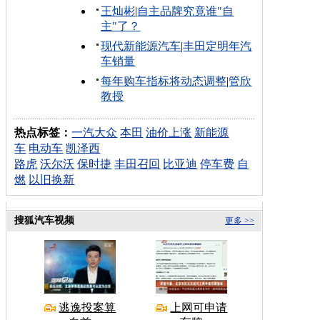
王灿彬
|
自主品牌究竟谁"自
主"了？
现代新能源汽车
|
丰田定明年汽
车销量
每年购车指标将动态调整
|
管欣
教授
热点标签：
一汽大众
本田
油价上涨
新能源
车
电动车
凯泽西
路虎
沃尔沃
保时捷
丰田召回
比亚迪
停车费
自
燃
以旧换新
搜狐汽车视频
更多 >>
逃逸投案算
上网可申请