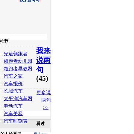
[
我来说两句
]
收起
推荐
我来
白社会
百度i贴吧
光速领跑者
说两
领跑者幼儿园
句
领跑者早教网
汽车之家
(45)
汽车报价
长城汽车
更多说
太平洋汽车网
两句
电动汽车
>>
汽车美容
汽车时刻表
看过
章的人还看过
更多 >>