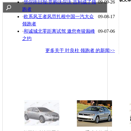
·
华尔街日报:竞购沃尔沃 吉利成了领
09-09-26
跑者
·
欧系风王者风范扎根中国一汽大众
09-08-17
领跑者
·
和诚城北零距离试驾 邀您奇骏巅峰
09-07-06
之约
更多关于
叶良柱 领跑者
的新闻>>