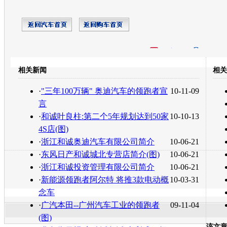
开心网
人人网
豆瓣
相关新闻
相关
转发至：
·
"三年100万辆" 奥迪汽车的领跑者宣
10-11-09
言
·
和诚叶良柱:第二个5年规划达到50家
10-10-13
4S店(图)
·
浙江和诚奥迪汽车有限公司简介
10-06-21
·
东风日产和诚城北专营店简介(图)
10-06-21
·
浙江和诚投资管理有限公司简介
10-06-21
·
新能源领跑者阿尔特 将推3款电动概
10-03-31
念车
·
广汽本田--广州汽车工业的领跑者
09-11-04
(图)
该文