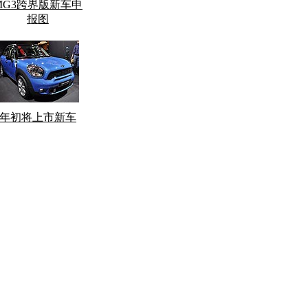
MG3跨界版新车申
报图
年初将上市新车