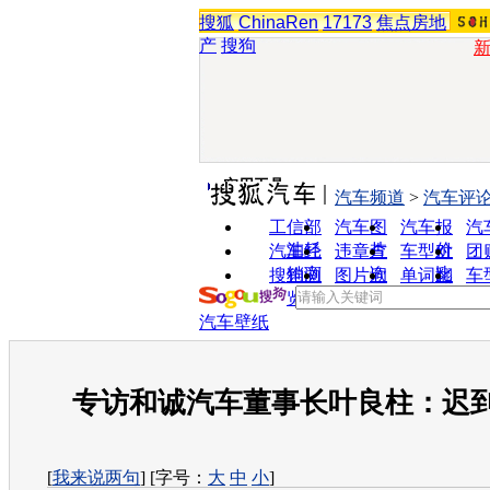
搜狐
ChinaRen
17173
焦点房地
产
搜狗
实用工具
汽车频道
>
汽车评
工信部
汽车图
汽车报
汽
油耗
片
价
汽车经
违章查
车型对
团
销商
询
比
搜狗浏
图片欣
单词翻
车
览器
赏
译
汽车壁纸
专访和诚汽车董事长叶良柱：迟
[
我来说两句
] [字号：
大
中
小
]