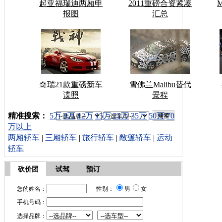
起亚福瑞迪两厢申
2011重磅合资紧凑
报图
汇总
奇瑞21款重磅新车
雪佛兰Malibu替代
谍照
景程
车型搜索：
精准搜索：
5万
8万
12万
15万
22万
35万
50万
70
万以上
两厢轿车
|
三厢轿车
|
旅行轿车
|
敞篷轿车
|
运动
轿车
砍价团
试驾
预订
您的姓名：
性别：
男
女
手机号码：
选择品牌：