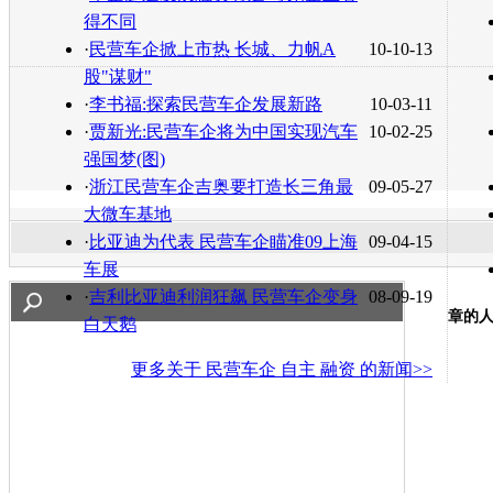
得不同
·
民营车企掀上市热 长城、力帆A
10-10-13
股"谋财"
·
李书福:探索民营车企发展新路
10-03-11
·
贾新光:民营车企将为中国实现汽车
10-02-25
强国梦(图)
·
浙江民营车企吉奥要打造长三角最
09-05-27
大微车基地
·
比亚迪为代表 民营车企瞄准09上海
09-04-15
车展
·
吉利比亚迪利润狂飙 民营车企变身
08-09-19
章的
白天鹅
更多关于
民营车企 自主 融资
的新闻>>