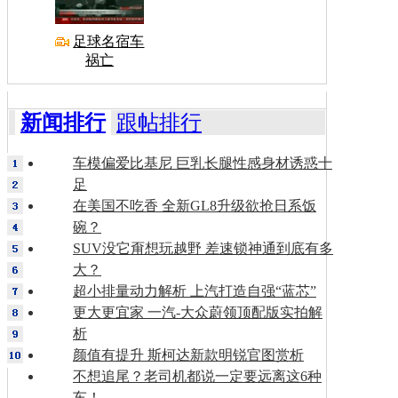
足球名宿车
祸亡
新闻排行
跟帖排行
车模偏爱比基尼 巨乳长腿性感身材诱惑十
足
在美国不吃香 全新GL8升级欲抢日系饭
碗？
SUV没它甭想玩越野 差速锁神通到底有多
大？
超小排量动力解析 上汽打造自强“蓝芯”
更大更宜家 一汽-大众蔚领顶配版实拍解
析
颜值有提升 斯柯达新款明锐官图赏析
不想追尾？老司机都说一定要远离这6种
车！