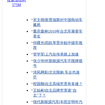
改装法拉利
575M
宋文楷
|
新普瑞斯衬中国电动车
尴尬
重庆森林
|
2010年台北车展香车
美女
何曙光
|
四款享受补贴中级车推
荐
管学军
|
上汽在传承路上加速
张少华
|
对新能源汽车不限牌摇
号
清风网影
|
北京限购 车企也迷
茫
程国顺
|
自主高端究竟有多难？
王灿彬
|
自主品牌究竟谁"自
主"了？
现代新能源汽车
|
丰田定明年汽