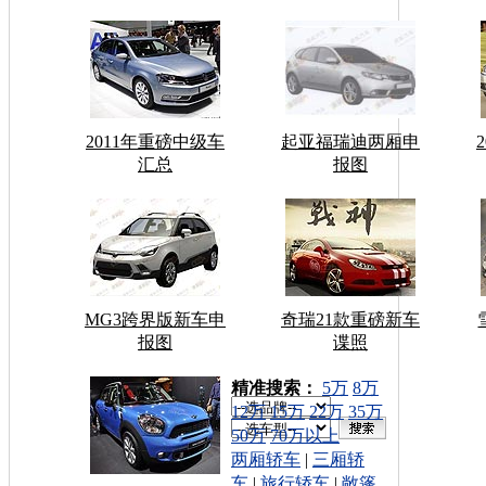
2011年重磅中级车
起亚福瑞迪两厢申
汇总
报图
MG3跨界版新车申
奇瑞21款重磅新车
报图
谍照
车型搜索：
精准搜索：
5万
8万
12万
15万
22万
35万
50万
70万以上
两厢轿车
|
三厢轿
车
|
旅行轿车
|
敞篷