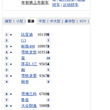
年初将上市新车
轿车
|
运动轿车
微型
小型
紧凑
中型
中大型
豪华型
SUV
比亚迪
161399
G3
标致408
109973
雪铁龙世
103534
嘉
莲花L3三
95654
厢
雪铁龙爱
93670
丽舍
雪佛兰科
67696
鲁兹
大众朗逸
59895