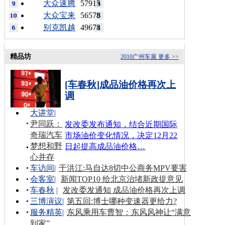
大众速腾
57915
大众宝来
56578
别克凯越
49678
精品坊
2010广州车展
更多 >>
[车春秋]成品油价格再次上
调
大讲堂
|
尹同跃：
发改委发布通知，结合近期国际
奇瑞汽车
市场油价变化情况，决定12月22
梦想和野
日起提高成品油价格…
心并存
车访间
|
于洪江:马自达8切中公商务MPV要害
会客室
|
新闻TOP10 给北京治堵新政提意见
车春秋
|
发改委发通知 成品油价格再次上调
三博演议
|
第五回:博士哪种变速器更给力?
服务精英
|
东风乘用车曹智：东风风神让“满意
到家”