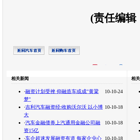
(责任编辑
开心网
人人网
豆瓣
相关新闻
相关
转发至：
·
融资计划受挫 仰融造车或成"黄粱
10-10-24
梦"
·
吉利汽车融资经:收购沃尔沃 以小博
10-10-18
大
·
汽车金融债券上汽通用金融公司融
10-10-18
资15亿
·
车企超速发展融资有道 每家企业心
10-10-18