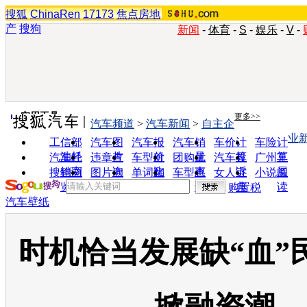
搜狐
ChinaRen
17173
焦点房地
产
搜狗
新闻
-
体育
-
S
-
娱乐
-
V
-
实用工具
更多>>
汽车频道
>
汽车新闻
>
自主企
业
工信部
汽车图
汽车报
汽车销
车价计
车险计
油耗
片
价
量
算
算
汽车经
违章查
车型对
团购优
汽车投
广州车
销商
询
比
惠
诉
展
搜狗浏
图片欣
单词翻
车型查
女人宝
小说阅
览器
赏
译
询
典
读
购置税
汽车壁纸
时机恰当发展缺“血”