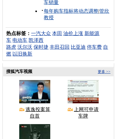
车销量
每年购车指标将动态调整
|
管欣
教授
热点标签：
一汽大众
本田
油价上涨
新能源
车
电动车
凯泽西
路虎
沃尔沃
保时捷
丰田召回
比亚迪
停车费
自
燃
以旧换新
搜狐汽车视频
更多 >>
逃逸投案算
上网可申请
自首
车牌