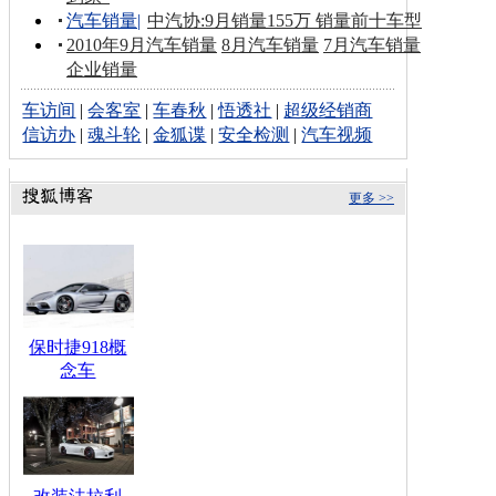
汽车销量
|
中汽协:9月销量155万 销量前十车型
2010年9月汽车销量
8月汽车销量
7月汽车销量
企业销量
车访间
|
会客室
|
车春秋
|
悟透社
|
超级经销商
信访办
|
魂斗轮
|
金狐谍
|
安全检测
|
汽车视频
更多 >>
保时捷918概
念车