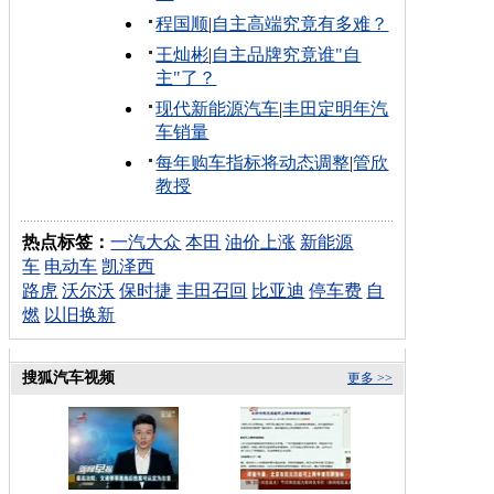
程国顺
|
自主高端究竟有多难？
王灿彬
|
自主品牌究竟谁"自
主"了？
现代新能源汽车
|
丰田定明年汽
车销量
每年购车指标将动态调整
|
管欣
教授
热点标签：
一汽大众
本田
油价上涨
新能源
车
电动车
凯泽西
路虎
沃尔沃
保时捷
丰田召回
比亚迪
停车费
自
燃
以旧换新
搜狐汽车视频
更多 >>