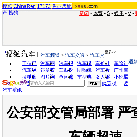
搜狐
ChinaRen
17173
焦点房地
产
搜狗
新闻
-
体育
-
S
-
娱乐
-
V
-
实用工具
更多>>
汽车频道
>
汽车交通
>
汽车交
通
工信部
汽车图
汽车报
汽车销
车价计
车险计
油耗
片
价
量
算
算
汽车经
违章查
车型对
团购优
汽车投
广州车
销商
询
比
惠
诉
展
搜狗浏
图片欣
单词翻
车型查
女人宝
小说阅
览器
赏
译
询
典
读
购置税
汽车壁纸
公安部交管局部署 严