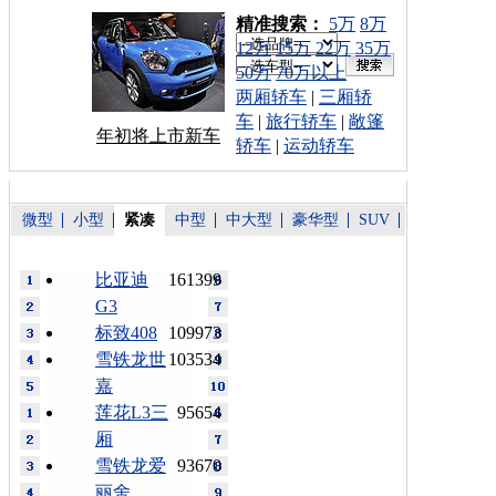
车型搜索：
精准搜索：
5万
8万
12万
15万
22万
35万
50万
70万以上
两厢轿车
|
三厢轿
车
|
旅行轿车
|
敞篷
年初将上市新车
轿车
|
运动轿车
微型
小型
紧凑
中型
中大型
豪华型
SUV
比亚迪
161399
G3
标致408
109973
雪铁龙世
103534
嘉
莲花L3三
95654
厢
雪铁龙爱
93670
丽舍