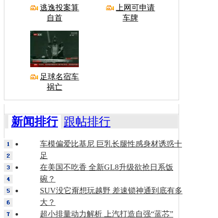
逃逸投案算
上网可申请
自首
车牌
足球名宿车
祸亡
新闻排行
跟帖排行
车模偏爱比基尼 巨乳长腿性感身材诱惑十
足
在美国不吃香 全新GL8升级欲抢日系饭
碗？
SUV没它甭想玩越野 差速锁神通到底有多
大？
超小排量动力解析 上汽打造自强“蓝芯”