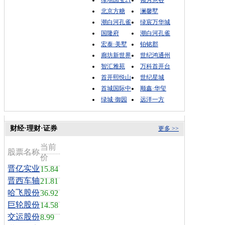
北京方糖
澜馨墅
潮白河孔雀
绿宸万华城
国隆府
潮白河孔雀
宏泰·美墅
铂铭郡
廊坊新世界
世纪鸿通州
智汇雅苑
万科首开台
首开熙悦山
世纪星城
首城国际中
顺鑫·华玺
绿城·御园
远洋一方
财经·理财·证券
更多 >>
当前
股票名称
价
晋亿实业
15.84
晋西车轴
21.81
哈飞股份
36.92
巨轮股份
14.58
交运股份
8.99