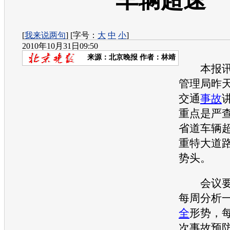
车辆超速
[
我来说两句
] [字号：
大
中
小
]
2010年10月31日09:50
来源：
北京晚报
作者：林靖
本报讯 
管理局昨
交通
事故
重点是严
省道车辆
重特大道
势头。
会议要
每周分析
全
形势，
次
事故
预