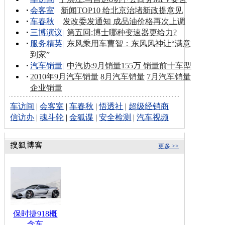
会客室
|
新闻TOP10 给北京治堵新政提意见
车春秋
|
发改委发通知 成品油价格再次上调
三博演议
|
第五回:博士哪种变速器更给力?
服务精英
|
东风乘用车曹智：东风风神让“满意
到家”
汽车销量
|
中汽协:9月销量155万 销量前十车型
2010年9月汽车销量
8月汽车销量
7月汽车销量
企业销量
车访间
|
会客室
|
车春秋
|
悟透社
|
超级经销商
信访办
|
魂斗轮
|
金狐谍
|
安全检测
|
汽车视频
更多 >>
保时捷918概
念车