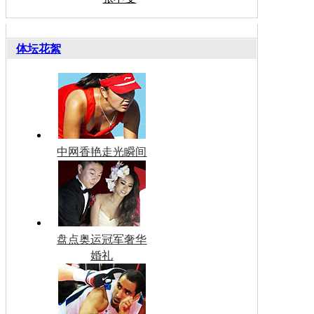
体坛花絮
中网香艳走光瞬间
盘点奥运冠军奢华
婚礼