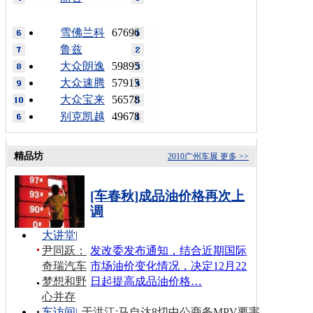
雪佛兰科
67696
鲁兹
大众朗逸
59895
大众速腾
57915
大众宝来
56578
别克凯越
49678
精品坊
2010广州车展
更多 >>
[车春秋]成品油价格再次上
调
大讲堂
|
尹同跃：
发改委发布通知，结合近期国际
奇瑞汽车
市场油价变化情况，决定12月22
梦想和野
日起提高成品油价格…
心并存
车访间
|
于洪江:马自达8切中公商务MPV要害