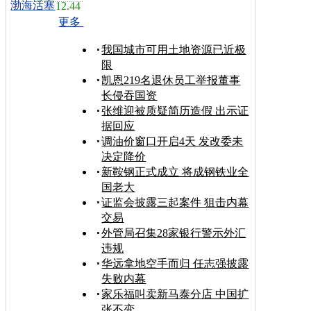
渤海活塞
12.44
更多
我国城市可用土地资源已近极
限
凯恩219名退休员工举报董事
长侵吞国资
张维迎被质疑简历造假 出示证
据回应
调油价窗口开启4天 发改委未
决定降价
新鞍钢正式成立 将成钢铁业全
国老大
证监会披露三起案件 狙击内幕
交易
外管局召集28家银行警示外汇
违规
华远拿地空手而归 任志强披露
失败内幕
家乐福叫卖新马泰分店 中国扩
张不变