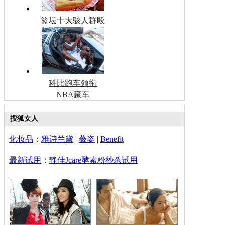
篮坛十大骇人群殴
科比跑车领衔
NBA豪车
搜狐女人
化妆品
：
雅诗兰黛
|
薇姿
|
Benefit
最新试用
：
静佳Jcare酵素粉秒杀试用