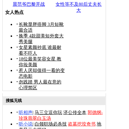
晨范爷巴黎开战
女性等不及80后丈夫长
大
女人热点
长靴显胖捂脚 3月短靴
最合适
换季 4款甜美短外套大
秀美腿
女星素颜抄底 谁最耐
看不吓人
18位最美笑容女星 教
你妆美颜
惹人厌却值得一看的变
态电影
勿践踏 男人最在意的
心理禁区
搜狐无线
听相声
|
马三立逗你玩
济公传全本
郭德纲-
珍珠翡翠白玉汤
听小说
|
白领职场必杀技
盗墓挖坟奇书
地