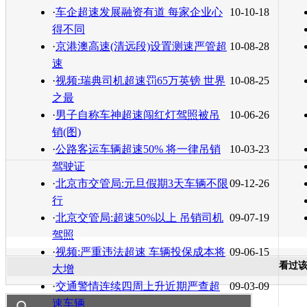
转发至：
·
车企超速发展融资有道 每家企业心
10-10-18
得不同
·
京港澳高速(清远段)设置测速严管超
10-08-28
速
·
视频:瑞典司机超速罚65万英镑 世界
10-08-25
之最
·
男子自称车神超速闯红灯驾照被吊
10-06-26
销(图)
·
公路客运车辆超速50% 将一律吊销
10-03-23
驾驶证
·
北京市交管局:元旦假期3天车辆不限
09-12-26
行
·
北京交管局:超速50%以上 吊销司机
09-07-19
驾照
·
视频:严重违法超速 车辆投保成本将
09-06-15
看过
大增
·
交通警情连续四周上升近期严查超
09-03-09
速车辆