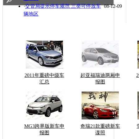
·
交管局提示停车规范 三类可停放车
08-12-09
辆地区
2011年重磅中级车
起亚福瑞迪两厢申
汇总
报图
MG3跨界版新车申
奇瑞21款重磅新车
报图
谍照