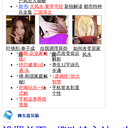
产风云大揭秘
新书
|
大风水-黄帝宅经
新锐解读
都市特种
兵全集
三国演义
叶倩彤-奉子成
自我调理肩劲
如何改变居家
禅商-企业家修
心态改变命运
婚
腰
风水
炼!
解析
经穴健康1点
养生12字诀孔
通-头
令谦
禅-和谐家庭揭
<道德经>的大
秘!
智慧
吃喝玩乐一站
手机签名彰显
式购
个性
手机证券荐优
质股