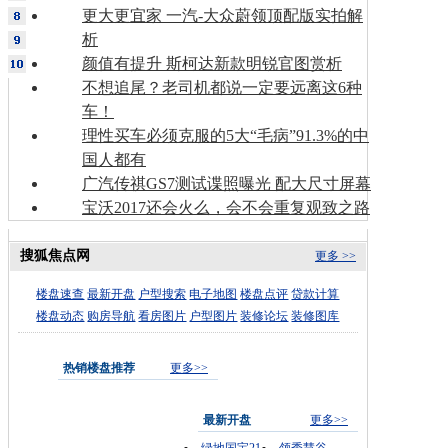
更大更宜家 一汽-大众蔚领顶配版实拍解
析
颜值有提升 斯柯达新款明锐官图赏析
不想追尾？老司机都说一定要远离这6种
车！
理性买车必须克服的5大“毛病”91.3%的中
国人都有
广汽传祺GS7测试谍照曝光 配大尺寸屏幕
宝沃2017还会火么，会不会重复观致之路
搜狐焦点网
更多 >>
楼盘速查
最新开盘
户型搜索
电子地图
楼盘点评
贷款计算
楼盘动态
购房导航
看房图片
户型图片
装修论坛
装修图库
热销楼盘推荐
更多>>
最新开盘
更多>>
绿地国宝21
领秀慧谷