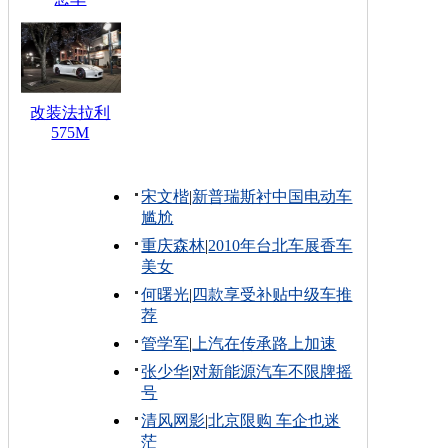
改装法拉利
575M
宋文楷
|
新普瑞斯衬中国电动车
尴尬
重庆森林
|
2010年台北车展香车
美女
何曙光
|
四款享受补贴中级车推
荐
管学军
|
上汽在传承路上加速
张少华
|
对新能源汽车不限牌摇
号
清风网影
|
北京限购 车企也迷
茫